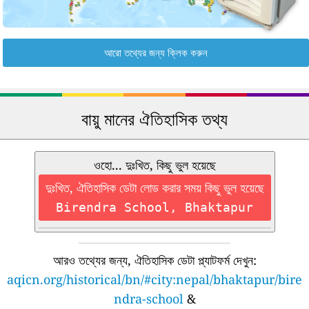
আরো তথ্যের জন্য ক্লিক করুন
বায়ু মানের ঐতিহাসিক তথ্য
ওহো... দুঃখিত, কিছু ভুল হয়েছে
দুঃখিত, ঐতিহাসিক ডেটা লোড করার সময় কিছু ভুল হয়েছে
Birendra School, Bhaktapur
আরও তথ্যের জন্য, ঐতিহাসিক ডেটা প্ল্যাটফর্ম দেখুন:
aqicn.org/historical/bn/#city:nepal/bhaktapur/bire
ndra-school
&