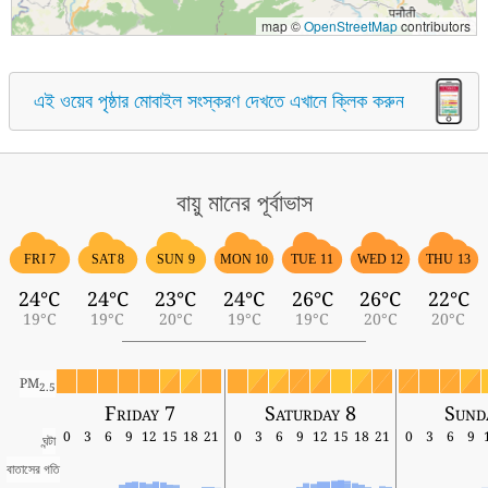
map ©
OpenStreetMap
contributors
এই ওয়েব পৃষ্ঠার মোবাইল সংস্করণ দেখতে এখানে ক্লিক করুন
বায়ু মানের পূর্বাভাস
FRI 7
SAT 8
SUN 9
MON 10
TUE 11
WED 12
THU 13
24°C
24°C
23°C
24°C
26°C
26°C
22°C
19°C
19°C
20°C
19°C
19°C
20°C
20°C
PM
2.5
Friday 7
Saturday 8
Sund
0
3
6
9
12
15
18
21
0
3
6
9
12
15
18
21
0
3
6
9
ঘন্টা
বাতাসের গতি