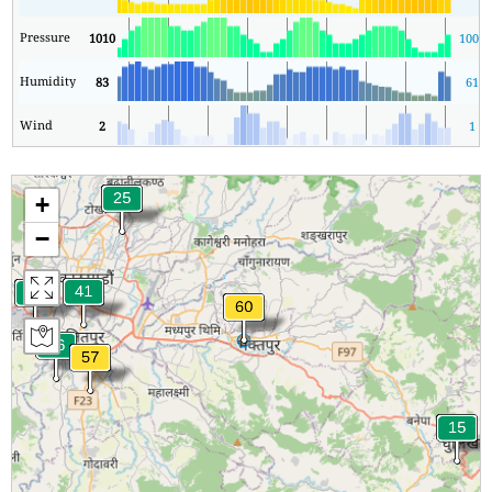
Pressure
1010
1008
Humidity
83
61
Wind
2
1
+
−