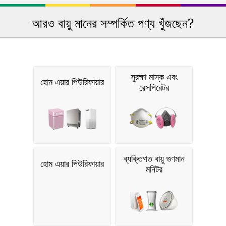
আরও বায়ু মানের সম্পর্কিত পণ্য খুঁজছেন?
সুরক্ষা মাস্ক এবং
হোম এয়ার পিউরিফায়ার
রেসপিরেটর
ব্যক্তিগত বায়ু গুণমান
হোম এয়ার পিউরিফায়ার
মনিটর