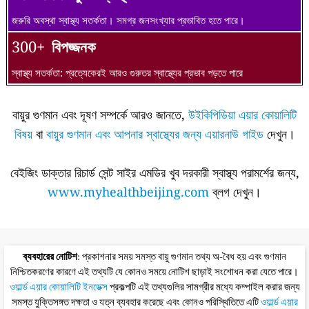
জরুরি অবস্থা স্বাস্থ্য সতর্কতা। সমগ্র জনসংখ্যার প্রভাবিত হতে পারে।
300+
বিপজ্জনক
স্বাস্থ্য সতর্কতা: প্রত্যেকেরই আরও গুরুতর স্বাস্থ্যের প্রভাব পড়তে পারে
বায়ুর গুণমান এবং দূষণ সম্পর্কে আরও জানতে,
উইকিপিডিয়া এয়ার কোয়ালিটি
বিষয়
বা
বায়ুর গুণমান এবং আপনার স্বাস্থ্যের জন্য এয়ারনাউ গাইড
দেখুন।
বেইজিং ডাক্তার রিচার্ড সেন্ট সাইর এমডির খুব দরকারী স্বাস্থ্য পরামর্শের জন্য,
www.myhealthbeijing.com
ব্লগ দেখুন।
ব্যবহারের নোটিশ
: প্রকাশনার সময় সমস্ত বায়ু গুণমান তথ্য অ-বৈধ হয় এবং গুণমান
নিশ্চিতকরণের কারণে এই তথ্যটি যে কোনও সময়ে নোটিশ ছাড়াই সংশোধন করা যেতে পারে।
ওয়ার্ল্ড এয়ার কোয়ালিটি ইনডেক্স
প্রকল্পটি এই তথ্যগুলির সামগ্রীর মধ্যে কম্পাইল করার জন্য
সমস্ত যুক্তিসঙ্গত দক্ষতা ও যত্ন ব্যবহার করেছে এবং কোনও পরিস্থিতিতে এটি
ওয়ার্ল্ড এয়ার