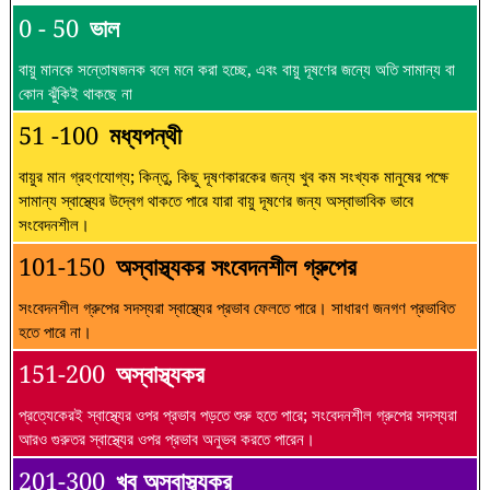
0 - 50
ভাল
বায়ু মানকে সন্তোষজনক বলে মনে করা হচ্ছে, এবং বায়ু দূষণের জন্যে অতি সামান্য বা
কোন ঝুঁকিই থাকছে না
51 -100
মধ্যপন্থী
বায়ুর মান গ্রহণযোগ্য; কিন্তু, কিছু দূষণকারকের জন্য খুব কম সংখ্যক মানুষের পক্ষে
সামান্য স্বাস্থ্যের উদ্বেগ থাকতে পারে যারা বায়ু দূষণের জন্য অস্বাভাবিক ভাবে
সংবেদনশীল।
101-150
অস্বাস্থ্যকর সংবেদনশীল গ্রুপের
সংবেদনশীল গ্রুপের সদস্যরা স্বাস্থ্যের প্রভাব ফেলতে পারে। সাধারণ জনগণ প্রভাবিত
হতে পারে না।
151-200
অস্বাস্থ্যকর
প্রত্যেকেরই স্বাস্থ্যের ওপর প্রভাব পড়তে শুরু হতে পারে; সংবেদনশীল গ্রুপের সদস্যরা
আরও গুরুতর স্বাস্থ্যের ওপর প্রভাব অনুভব করতে পারেন।
201-300
খুব অস্বাস্থ্যকর