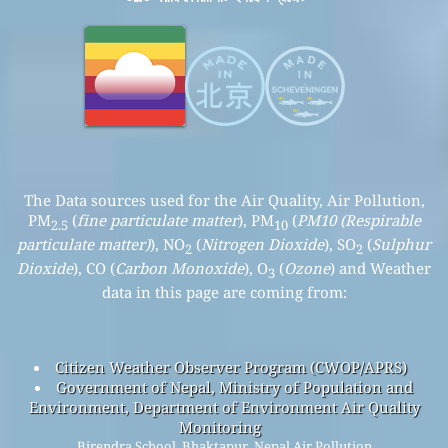
The Data sources used for the Air Quality, Air Pollution,
PM
(
fine particulate matter
), PM
(
PM10 (Respirable
2.5
10
particulate matter)
), NO
(
Nitrogen Dioxide
), SO
(
Sulphur
2
2
Dioxide
), CO (
Carbon Monoxide
), O
(
Ozone
) and Weather
3
data in this page are coming from:
Citizen Weather Observer Program (CWOP/APRS)
Government of Nepal, Ministry of Population and
Environment, Department of Environment Air Quality
Monitoring
Birendra School, Bhaktapur, Nepal Air Pollution