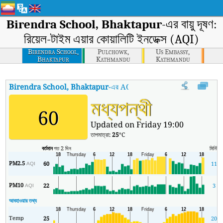
Birendra School, Bhaktapur
-এর বায়ু দূষণ:
রিয়েল-টাইম এয়ার কোয়ালিটি ইনডেক্স (AQI)
Birendra School,
Pulchowk,
Us Embassy,
Bhaktapur
Kathmandu
Kathmandu
Birendra School, Bhaktapur
-এর AQI
:
Birendra School, Bhaktapur-এর রিয়
মধ্যপন্থী
60
Updated on Friday 19:00
তাপমাত্রা:
25
°C
বর্তমান
গত 2 দিন
মিনিট
স
PM2.5
60
11
AQI
PM10
22
3
AQI
আবহাওয়ার তথ্য
Temp
25
20