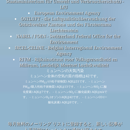
Staatsministerium für Umwelt und Verbraucherschutz) -
LfU
European Environment Agency
OSTLUFT - die Luftqualitätsüberwachung der
Ostschweizer Kantone und des Fürstentums
Liechtenstein
NABEL / FOEN - Switzerland Federal Office for the
Environment
IRCEL-CELINE - Belgian Interregional Environment
Agency
RIVM - Rijksinstituut voor Volksgezondheid en
Milieum, Landelijk Meetnet Luchtkwaliteit
ミュンヘンの大気汚染
ミュンヘン全体の空気の質の指標は42です。
ミュンヘンPM
(小粒子状物質) AQIは21です。 - ミュンヘン
2.5
PM
(吸入性粒子状物質) AQIは13です。 - ミュンヘンNO
(二酸
10
2
化窒素) AQIは7です。 - ミュンヘンSO
(二酸化硫黄) AQIはn/aで
2
す。 - ミュンヘンO
(オゾン) AQIは42です。 - ミュンヘンCO (一
3
酸化炭素) AQIは0です。 -
毎月無料のメーリング リストに登録すると、新しい記事が
入手可能になったときに通知が届きます。