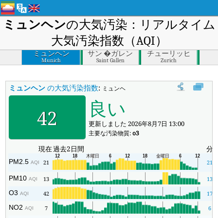
ミュンヘン
の大気汚染：リアルタイム
大気汚染指数（AQI）
ミュンヘン
サン �ガレン
チューリッヒ
Munich
Saint Gallen
Zurich
ミュンヘン
の大気汚染指数
:
ミュンヘンのリアルタイム大気汚染指数（A
良い
42
更新しました 2026年8月7日 13:00
主要な汚染物質:
o3
現在
過去2日間
分
PM2.5
21
21
AQI
PM10
13
13
AQI
O3
42
17
AQI
NO2
7
6
AQI