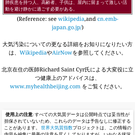
肺疾患を持つ人、高齢者、子供は、屋内に留まって激しい活
動を避け静かに過ごす必要がある。
(Reference: see
wikipedia
,and
cn.emb-
japan.go.jp/
)
大気汚染についての更なる詳細をお知りになりたい方
は、
Wikipedia
や
AirNow
を参照してください。
北京在住の医師Richard Saint Cyr氏による大変役に立
つ健康上のアドバイスは、
www.myhealthbeijing.com
をご覧ください。
使用上の注意
: すべての大気質データは公開時点では妥当性が
担保されていないため、これらのデータは予告なしに修正する
ことがあります。
世界大気質指数
プロジェクトは、この情報の
内容を編集に最善の注意を尽くしておりますが、いかなる状況