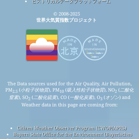
ヒストリカルデータプラットフォーム
© 2008-2025
世界大気質指数プロジェクト
The Data sources used for the Air Quality, Air Pollution,
PM
(
小粒子状物質
), PM
(
吸入性粒子状物質
), NO
(
二酸化
2.5
10
2
窒素
), SO
(
二酸化硫黄
), CO (
一酸化炭素
), O
(
オゾン
) and
2
3
Weather data in this page are coming from:
Citizen Weather Observer Program (CWOP/APRS)
Bayern State Office for the Environment (Bayerisches