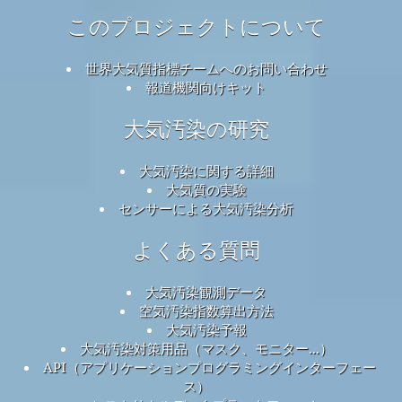
このプロジェクトについて
世界大気質指標チームへのお問い合わせ
報道機関向けキット
大気汚染の研究
大気汚染に関する詳細
大気質の実験
センサーによる大気汚染分析
よくある質問
大気汚染観測データ
空気汚染指数算出方法
大気汚染予報
大気汚染対策用品（マスク、モニター...）
API（アプリケーションプログラミングインターフェー
ス）