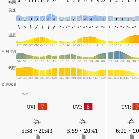
4
7
10
13
16
19
22
1
4
7
10
13
16
19
22
1
4
7
10
13
時間
風速
3
1
3
3
3
4
4
1
1
2
3
4
4
3
3
3
1
1
1
1
温度
17°
19°
22°
26°
27°
23°
19°
17°
16°
18°
24°
28°
29°
24°
20°
18°
16°
19°
27°
32°
相対湿度
59
53
44
36
36
46
41
46
50
50
38
32
29
48
60
67
74
68
46
30
気圧
1020
1021
1021
1019
1018
1019
1020
1020
1020
1021
1020
1018
1017
1017
1019
1018
1018
1018
1017
1016
1
総降水量
NaN
7
8
7
UVI:
UVI:
UVI:
5:58 ~ 20:43
5:59 ~ 20:41
6:00 ~ 20