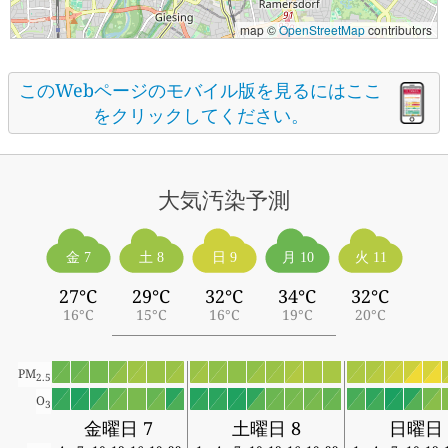
map ©
OpenStreetMap
contributors
このWebページのモバイル版を見るにはここ
をクリックしてください。
大気汚染予測
金 7
土 8
日 9
月 10
火 11
27°C
29°C
32°C
34°C
32°C
16°C
15°C
16°C
19°C
20°C
PM
2.5
O
3
金曜日 7
土曜日 8
日曜日 