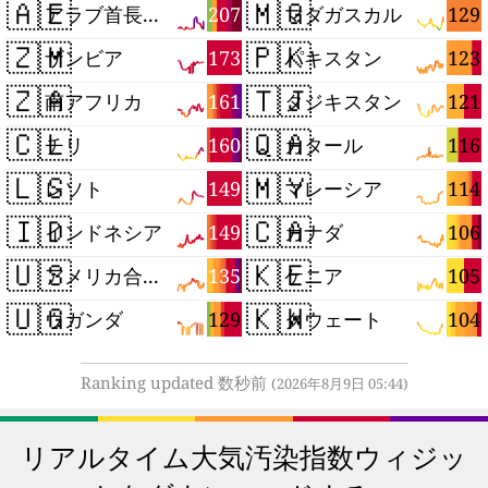
🇦🇪
🇲🇬
207
129
アラブ首長国連邦
マダガスカル
🇿🇲
🇵🇰
173
123
ザンビア
パキスタン
🇿🇦
🇹🇯
161
121
南アフリカ
タジキスタン
🇨🇱
🇶🇦
160
116
チリ
カタール
🇱🇸
🇲🇾
149
114
レソト
マレーシア
🇮🇩
🇨🇦
149
106
インドネシア
カナダ
🇺🇸
🇰🇪
135
105
アメリカ合衆国
ケニア
🇺🇬
🇰🇼
129
104
ウガンダ
クウェート
Ranking updated 数秒前
(2026年8月9日 05:44)
リアルタイム大気汚染指数ウィジッ