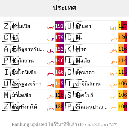
ประเทศ
🇿🇲
🇺🇬
191
127
แซมเบีย
ยูกันดา
🇨🇱
🇨🇳
179
120
ชิลี
จีน
🇦🇪
🇰🇼
152
116
สหรัฐอาหรับเอมิเรตส์
คูเวต
🇵🇰
🇮🇳
146
114
ปากีสถาน
อินเดีย
🇮🇩
🇨🇦
146
113
อินโดนีเซีย
แคนาดา
🇺🇸
🇹🇯
145
106
สหรัฐอเมริกา
ทาจิกิสถาน
🇲🇾
🇸🇬
128
106
มาเลเซีย
สิงคโปร์
🇿🇦
🇵🇸
128
100
แอฟริกาใต้
ดินแดนปาเลสไตน์
Ranking updated ไม่กี่วินาทีที่แล้ว
(10 ส.ค. 2026 เวลา 7:17)