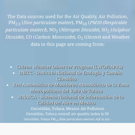
The Data sources used for the Air Quality, Air Pollution,
PM
(
fine particulate matter
), PM
(
PM10 (Respirable
2.5
10
particulate matter)
), NO
(
Nitrogen Dioxide
), SO
(
Sulphur
2
2
Dioxide
), CO (
Carbon Monoxide
), O
(
Ozone
) and Weather
3
data in this page are coming from:
Citizen Weather Observer Program (CWOP/APRS)
INECC - Instituto Nacional de Ecología y Cambio
Climático
Red Automática de Monitoreo Atmosférico de la Zona
Metropolitana del Valle de Toluca
SINAICA - Sistema Nacional de Información de la
Calidad del Aire en Mexico
Oxtotitlán, Toluca, Mexico Air Pollution
Oxtotitlán, Toluca overall air quality index is 39
Oxtotitlán, Toluca PM
(fine particulate matter) AQI is n/a -
2.5
Oxtotitlán, Toluca PM
(PM10 (Respirable particulate
10
matter)) AQI is n/a - Oxtotitlán, Toluca NO
(Nitrogen
2