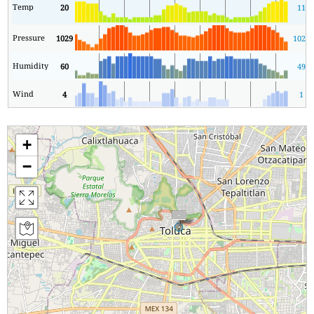
Temp
20
11
Pressure
1029
1027
Humidity
60
49
Wind
4
1
+
−