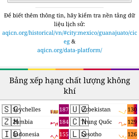
Để biết thêm thông tin, hãy kiểm tra nền tảng dữ
liệu lịch sử:
aqicn.org/historical/vn/#city:mexico/guanajuato/cic
eg
&
aqicn.org/data-platform/
Bảng xếp hạng chất lượng không
khí
🇸🇨
🇺🇿
187
130
Seychelles
Uzbekistan
🇿🇲
🇨🇳
184
129
Zambia
Trung Quốc
🇮🇩
🇱🇸
155
126
Indonesia
Lesotho