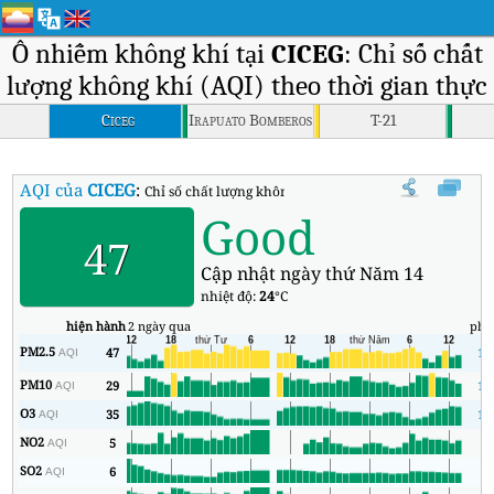
Ô nhiễm không khí tại
CICEG
: Chỉ số chất
lượng không khí (AQI) theo thời gian thực
Ciceg
Irapuato Bomberos
T-21
AQI của
CICEG
:
Chỉ số chất lượng không khí (AQI) thời gian thực CICEG
Good
47
Cập nhật ngày thứ Năm 14
nhiệt độ:
24
°C
hiện hành
2 ngày qua
phú
PM2.5
47
16
AQI
PM10
29
13
AQI
O3
35
10
AQI
NO2
5
3
AQI
SO2
6
5
AQI