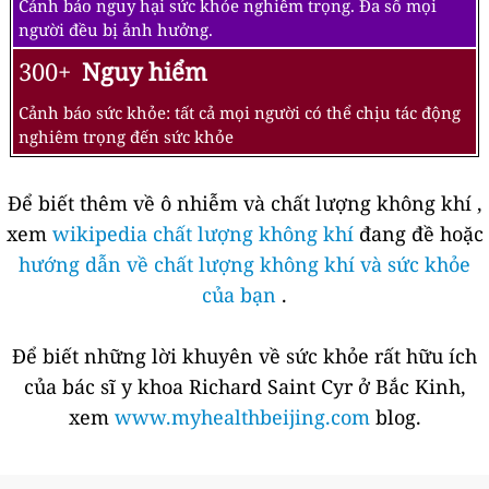
Cảnh báo nguy hại sức khỏe nghiêm trọng. Đa số mọi
người đều bị ảnh hưởng.
300+
Nguy hiểm
Cảnh báo sức khỏe: tất cả mọi người có thể chịu tác động
nghiêm trọng đến sức khỏe
Để biết thêm về ô nhiễm và chất lượng không khí ,
xem
wikipedia chất lượng không khí
đang đề hoặc
hướng dẫn về chất lượng không khí và sức khỏe
của bạn
.
Để biết những lời khuyên về sức khỏe rất hữu ích
của bác sĩ y khoa Richard Saint Cyr ở Bắc Kinh,
xem
www.myhealthbeijing.com
blog.