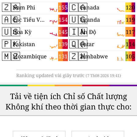
🇿🇦
🇨🇦
155
120
Nam Phi
Canada
🇦🇪
🇺🇬
154
119
Các Tiểu Vương quốc Ả Rập Thống nhất
Uganda
🇺🇸
🇮🇳
145
117
Hoa Kỳ
Ấn Độ
🇵🇰
🇶🇦
139
114
Pakistan
Qatar
🇲🇿
🇿🇼
131
105
Mozambique
Zimbabwe
Ranking updated vài giây trước
(7 Th08 2026 19:41)
Tải về tiện ích Chỉ số Chất lượng
Không khí theo thời gian thực cho: