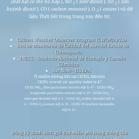
chất hạt có thể hô hấp
), NO
(
nitơ điôxít
), SO
(
lưu
2
2
huỳnh đioxit
), CO (
cacbon monoxit
), O
(
ozone
) và dữ
3
liệu Thời tiết trong trang này đến từ:
Citizen Weather Observer Program (CWOP/APRS)
Red de Monitoreo de Calidad del Airedel Estado de
Guanajuato
INECC - Instituto Nacional de Ecología y Cambio
Climático
Air Now - US EPA
Ô nhiễm không khí tại CICEG, Mexico
CICEG overall air quality index is 47
CICEG PM
(fine particulate matter) AQI is 47 - CICEG PM
2.5
10
(respirable particulate matter) AQI is 29 - CICEG NO
2
(nitrogen dioxide) AQI is 5 - CICEG SO
(sulfur dioxide) AQI is
2
6 - CICEG O
(ozone) AQI is 35 - CICEG CO (carbon monoxide)
3
AQI is 11 -
Đăng ký danh sách gửi thư miễn phí hàng tháng của
chúng tôi và nhận thông báo khi có bài viết mới.