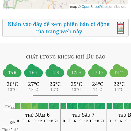
map ©
OpenStreetMap
contributors
Nhấn vào đây để xem phiên bản di động
của trang web này
chất lượng không khí
Dự báo
T5 6
T6 7
T7 8
CN 9
T2 10
T3 11
26°C
27°C
26°C
25°C
24°C
22°C
13°C
13°C
12°C
13°C
14°C
14°C
PM
2.5
thứ Năm 6
thứ Sáu 7
thứ B
0
3
6
9
12
15
18
21
0
3
6
9
12
15
18
21
0
3
6
9
giờ
Tốc độ gió