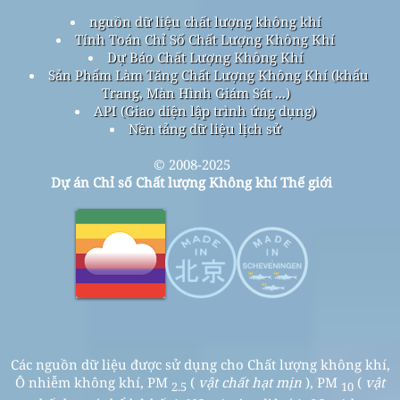
nguồn dữ liệu chất lượng không khí
Tính Toán Chỉ Số Chất Lượng Không Khí
Dự Báo Chất Lượng Không Khí
Sản Phẩm Làm Tăng Chất Lượng Không Khí (khẩu
Trang, Màn Hình Giám Sát ...)
API (Giao diện lập trình ứng dụng)
Nền tảng dữ liệu lịch sử
© 2008-2025
Dự án Chỉ số Chất lượng Không khí Thế giới
Các nguồn dữ liệu được sử dụng cho Chất lượng không khí,
Ô nhiễm không khí, PM
(
vật chất hạt mịn
), PM
(
vật
2.5
10