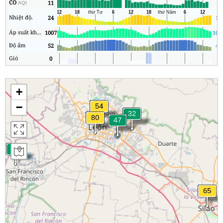
CO
11
6
AQI
Nhiệt độ.
24
14
Áp suất không khí
1007
100
Độ ẩm
52
40
Gió
0
0
+
−