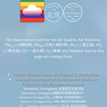
The Data sources used for the Air Quality, Air Pollution,
PM
(
小顆粒物
), PM
(
可吸入顆粒物
), NO
(
二氧化氮
), SO
2.5
10
2
2
(
二氧化硫
), CO (
一氧化碳
), O
(
臭氧
) and Weather data in this
3
page are coming from:
Citizen Weather Observer Program (CWOP/APRS)
Malaysia Department of Environment (DOE); Air
Polluant Index Management System
Kemaman, Terengganu, 馬來西亞空氣污染
Kemaman, Terengganu整體空氣質量指數為58。
Kemaman, TerengganuPM
(小顆粒物) 空氣質量指數為67。 -
2.5
Kemaman, TerengganuPM
(可吸入顆粒物) 空氣質量指數為
10
31。 - Kemaman, TerengganuNO
(二氧化氮) 空氣質量指數為
2