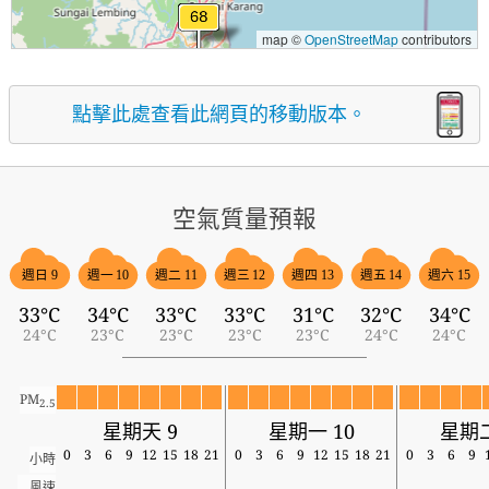
map ©
OpenStreetMap
contributors
點擊此處查看此網頁的移動版本。
空氣質量預報
週日 9
週一 10
週二 11
週三 12
週四 13
週五 14
週六 15
33°C
34°C
33°C
33°C
31°C
32°C
34°C
24°C
23°C
23°C
23°C
23°C
24°C
24°C
PM
2.5
星期天 9
星期一 10
星期二
0
3
6
9
12
15
18
21
0
3
6
9
12
15
18
21
0
3
6
9
小時
風速