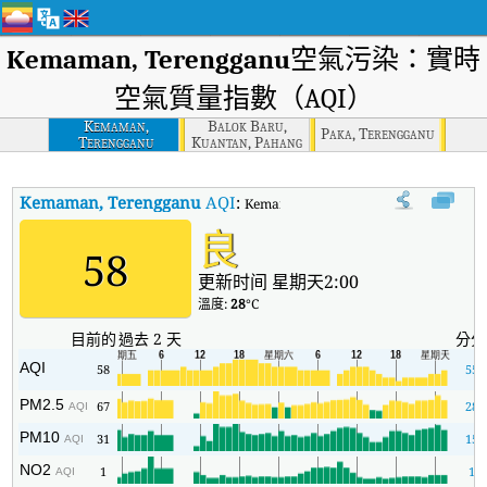
Kemaman, Terengganu
空氣污染：實時
空氣質量指數（AQI）
Kemaman,
Balok Baru,
Paka, Terengganu
Terengganu
Kuantan, Pahang
Kemaman, Terengganu
AQI
:
Kemaman, Terengganu實時空氣質量
良
58
更新时间 星期天2:00
溫度:
28
°C
目前的
過去 2 天
分分
AQI
58
55
PM2.5
67
28
AQI
PM10
31
15
AQI
NO2
1
1
AQI