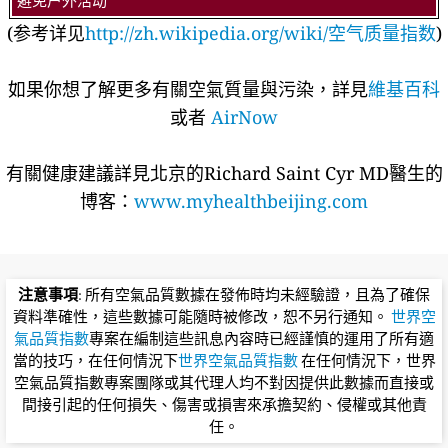
避免户外活动
(参考详见
http://zh.wikipedia.org/wiki/空气质量指数
)
如果你想了解更多有關空氣質量與污染，詳見
維基百科
或者
AirNow
有關健康建議詳​​見北京的Richard Saint Cyr MD醫生的
博客：
www.myhealthbeijing.com
注意事項
: 所有空氣品質數據在發佈時均未經驗證，且為了確保
資料準確性，這些數據可能隨時被修改，恕不另行通知。
世界空
氣品質指數
專案在編制這些訊息內容時已經謹慎的運用了所有適
當的技巧，在任何情況下
世界空氣品質指數
在任何情況下，世界
空氣品質指數專案團隊或其代理人均不對因提供此數據而直接或
間接引起的任何損失、傷害或損害來承擔契約、侵權或其他責
任。