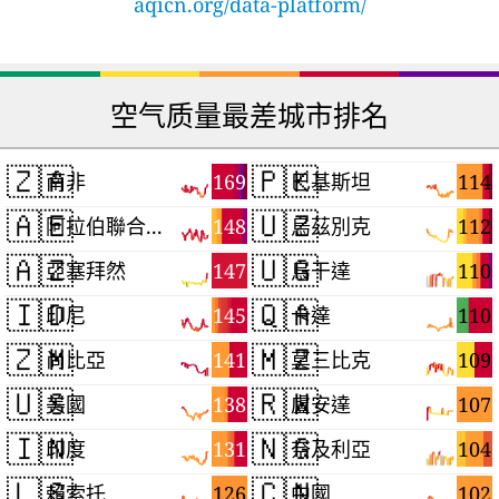
aqicn.org/data-platform/
空气质量最差城市排名
🇿🇦
🇵🇰
169
114
南非
巴基斯坦
🇦🇪
🇺🇿
148
112
阿拉伯聯合大公國
烏茲別克
🇦🇿
🇺🇬
147
110
亞塞拜然
烏干達
🇮🇩
🇶🇦
145
110
印尼
卡達
🇿🇲
🇲🇿
141
109
尚比亞
莫三比克
🇺🇸
🇷🇼
138
107
美國
盧安達
🇮🇳
🇳🇬
131
104
印度
奈及利亞
🇱🇸
🇨🇳
126
102
賴索托
中國