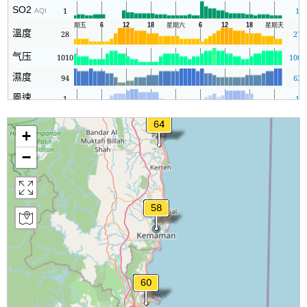
SO2
1
1
AQI
溫度
28
27
气压
1010
1006
濕度
94
62
風速
1
1
+
−