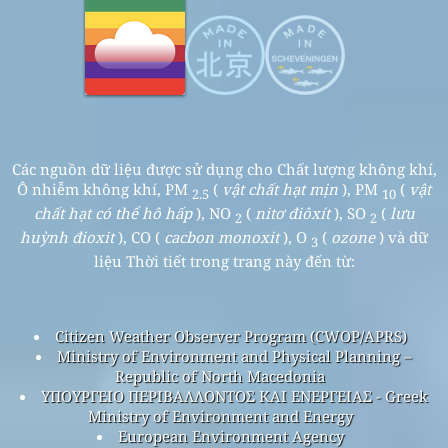
Các nguồn dữ liệu được sử dụng cho Chất lượng không khí,
Ô nhiễm không khí, PM
(
vật chất hạt mịn
), PM
(
vật
2.5
10
chất hạt có thể hô hấp
), NO
(
nitơ điôxít
), SO
(
lưu
2
2
huỳnh đioxit
), CO (
cacbon monoxit
), O
(
ozone
) và dữ
3
liệu Thời tiết trong trang này đến từ:
Citizen Weather Observer Program (CWOP/APRS)
Ministry of Environment and Physical Planning –
Republic of North Macedonia
ΥΠΟΥΡΓΕΙΟ ΠΕΡΙΒΑΛΛΟΝΤΟΣ ΚΑΙ ΕΝΕΡΓΕΙΑΣ - Greek
Ministry of Environment and Energy
European Environment Agency