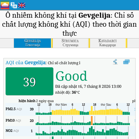
Ô nhiễm không khí tại
Gevgelija
: Chỉ số
chất lượng không khí (AQI) theo thời gian
thực
Gevgelija
Strumica
Kavadarci
Гевгелија
Струмица
Кавадарци
AQI của
Gevgelija
:
Chỉ số chất lượng không khí (AQI) thời gian thực Ge
Good
39
Đã cập nhật t6, 7 tháng 8 2026 13:00
nhiệt độ:
36
°C
hiện hành
2 ngày qua
phú
PM2.5
39
30
AQI
PM10
20
15
AQI
NO2
1
0
AQI