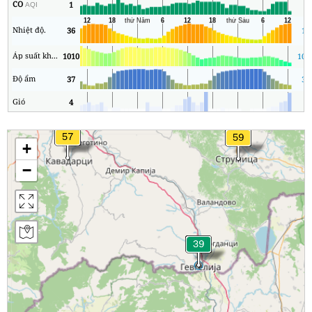
CO
1
1
AQI
Nhiệt độ.
36
16
Áp suất không khí
1010
101
Độ ẩm
37
35
Gió
4
0
+
−