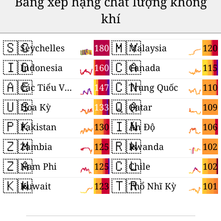
Bảng xếp hạng chất lượng không
khí
🇸🇨
🇲🇾
180
120
Seychelles
Malaysia
🇮🇩
🇨🇦
160
115
Indonesia
Canada
🇦🇪
🇨🇳
147
110
Các Tiểu Vương quốc Ả Rập Thống nhất
Trung Quốc
🇺🇸
🇶🇦
133
109
Hoa Kỳ
Qatar
🇵🇰
🇮🇳
130
106
Pakistan
Ấn Độ
🇿🇲
🇷🇼
125
102
Zambia
Rwanda
🇿🇦
🇨🇱
125
102
Nam Phi
Chile
🇰🇼
🇹🇷
123
101
Kuwait
Thổ Nhĩ Kỳ