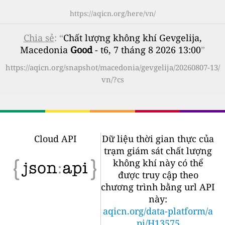
https://aqicn.org/here/vn/
Chia sẻ
: “
Chất lượng không khí Gevgelija,
Macedonia
Good
- t6, 7 tháng 8 2026 13:00
”
https://aqicn.org/snapshot/macedonia/gevgelija/20260807-13/
vn/?cs
Cloud API
Dữ liệu thời gian thực của
trạm giám sát chất lượng
không khí này có thể
được truy cập theo
chương trình bằng url API
này:
aqicn.org/data-platform/a
pi/H13575