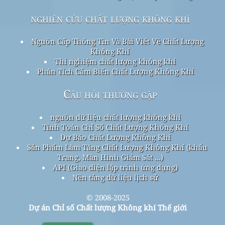
nghiên cứu chất lượng không khí
Nguồn Cấp Thông Tin Và Bài Viết Về Chất Lượng
Không Khí
Thí nghiệm chất lượng không khí
Phân Tích Cảm Biến Chất Lượng Không Khí
Câu hỏi thường gặp
nguồn dữ liệu chất lượng không khí
Tính Toán Chỉ Số Chất Lượng Không Khí
Dự Báo Chất Lượng Không Khí
Sản Phẩm Làm Tăng Chất Lượng Không Khí (khẩu
Trang, Màn Hình Giám Sát ...)
API (Giao diện lập trình ứng dụng)
Nền tảng dữ liệu lịch sử
© 2008-2025
Dự án Chỉ số Chất lượng Không khí Thế giới