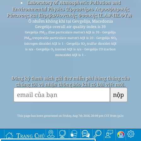
Laboratory of Atmospheric Pollution and
Environmental Physics (Εργαστήριο Ατμοσφαιρικής
Ρύπανσης και Περιβαλλοντικής Φυσικής (Ε.Α.Ρ-ΠΕ.ΦΥ.))
Ô nhiễm không khí tại Gevgelija, Macedonia
Gevgelija overall air quality index is 39
Gevgelija PM
(fine particulate matter) AQI is 39 - Gevgelija
2.5
PM
(respirable particulate matter) AQI is 20 - Gevgelija NO
10
2
(nitrogen dioxide) AQI is 1 - Gevgelija SO
(sulfur dioxide) AQI
2
is n/a - Gevgelija O
(ozone) AQI is n/a - Gevgelija CO (carbon
3
monoxide) AQI is 1 -
Đăng ký danh sách gửi thư miễn phí hàng tháng của
chúng tôi và nhận thông báo khi có bài viết mới.
nộp
This page has been generated on Friday, Aug 7th 2026, 20:09 pm CST from jp2n
Trang Chủ