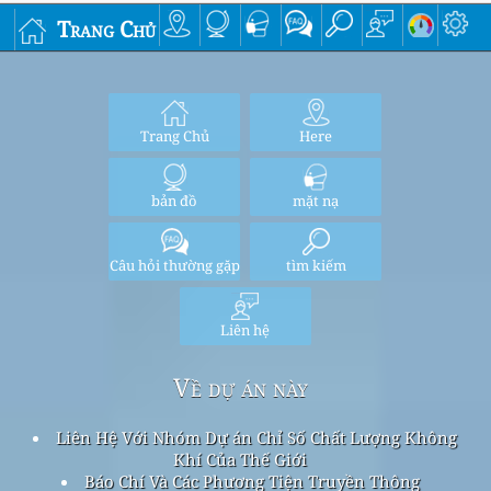
Trang Chủ
Trang Chủ
Here
bản đồ
mặt nạ
Câu hỏi thường gặp
tìm kiếm
Liên hệ
Về dự án này
Liên Hệ Với Nhóm Dự án Chỉ Số Chất Lượng Không
Khí Của Thế Giới
Báo Chí Và Các Phương Tiện Truyền Thông