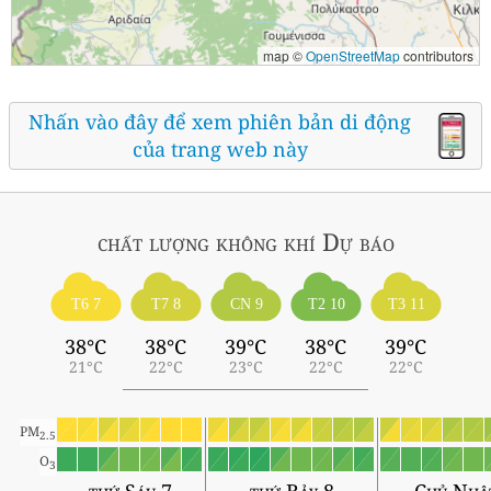
map ©
OpenStreetMap
contributors
Nhấn vào đây để xem phiên bản di động
của trang web này
chất lượng không khí
Dự báo
T6 7
T7 8
CN 9
T2 10
T3 11
38°C
38°C
39°C
38°C
39°C
21°C
22°C
23°C
22°C
22°C
PM
2.5
O
3
thứ Sáu 7
thứ Bảy 8
Chủ Nhậ