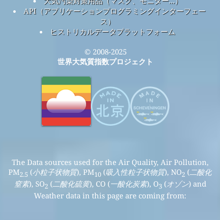
大気汚染対策用品（マスク、モニター...）
API（アプリケーションプログラミングインターフェー
ス）
ヒストリカルデータプラットフォーム
© 2008-2025
世界大気質指数プロジェクト
The Data sources used for the Air Quality, Air Pollution,
PM
(
小粒子状物質
), PM
(
吸入性粒子状物質
), NO
(
二酸化
2.5
10
2
窒素
), SO
(
二酸化硫黄
), CO (
一酸化炭素
), O
(
オゾン
) and
2
3
Weather data in this page are coming from: