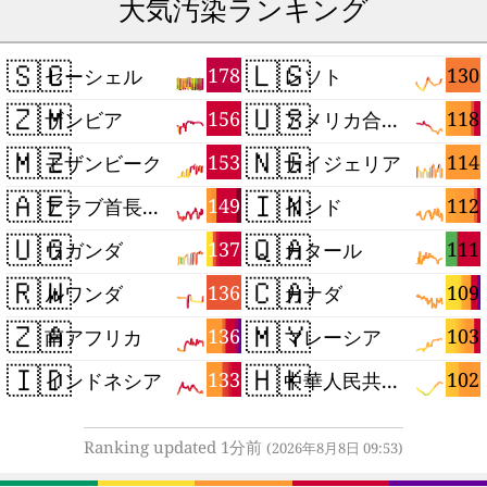
大気汚染ランキング
🇸🇨
🇱🇸
178
130
セーシェル
レソト
🇿🇲
🇺🇸
156
118
ザンビア
アメリカ合衆国
🇲🇿
🇳🇬
153
114
モザンビーク
ナイジェリア
🇦🇪
🇮🇳
149
112
アラブ首長国連邦
インド
🇺🇬
🇶🇦
137
111
ウガンダ
カタール
🇷🇼
🇨🇦
136
109
ルワンダ
カナダ
🇿🇦
🇲🇾
136
103
南アフリカ
マレーシア
🇮🇩
🇭🇰
133
102
インドネシア
中華人民共和国香港特別行政区
Ranking updated 1分前
(2026年8月8日 09:53)