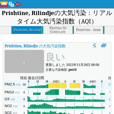
Prishtine, Rilindje
の大気汚染：リアル
タイム大気汚染指数（AQI）
Pristina Us
Prishtine, Rilindje
Prishtine - Ihmk
Consulate
Prishtine, Rilindje
の大気汚染指数
:
Prishtine, Rilindjeのリ
良い
-
更新しました 2025年11月28日 08:00
主要な汚染物質:
pm10
現在
過去2日間
分
PM2.5
30
17
AQI
PM10
8
7
AQI
O3
6
1
AQI
NO2
6
1
AQI
SO2
1
1
AQI