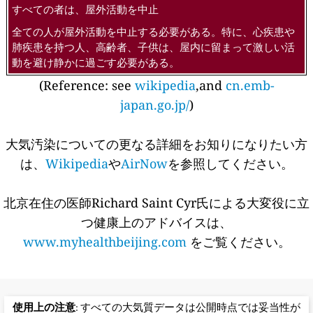
すべての者は、屋外活動を中止
全ての人が屋外活動を中止する必要がある。特に、心疾患や
肺疾患を持つ人、高齢者、子供は、屋内に留まって激しい活
動を避け静かに過ごす必要がある。
(Reference: see
wikipedia
,and
cn.emb-
japan.go.jp/
)
大気汚染についての更なる詳細をお知りになりたい方
は、
Wikipedia
や
AirNow
を参照してください。
北京在住の医師Richard Saint Cyr氏による大変役に立
つ健康上のアドバイスは、
www.myhealthbeijing.com
をご覧ください。
使用上の注意
: すべての大気質データは公開時点では妥当性が