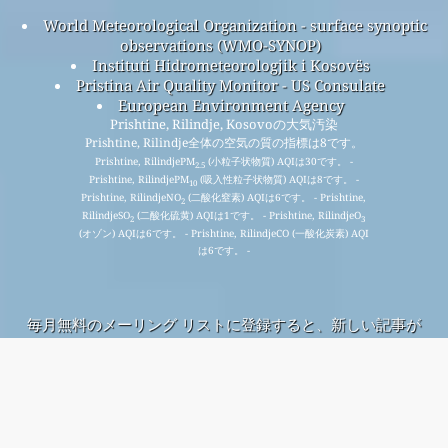
World Meteorological Organization - surface synoptic
observations (WMO-SYNOP)
Instituti Hidrometeorologjik i Kosovës
Pristina Air Quality Monitor - US Consulate
European Environment Agency
Prishtine, Rilindje, Kosovoの大気汚染
Prishtine, Rilindje全体の空気の質の指標は8です。
Prishtine, RilindjePM
(小粒子状物質) AQIは30です。 -
2.5
Prishtine, RilindjePM
(吸入性粒子状物質) AQIは8です。 -
10
Prishtine, RilindjeNO
(二酸化窒素) AQIは6です。 - Prishtine,
2
RilindjeSO
(二酸化硫黄) AQIは1です。 - Prishtine, RilindjeO
2
3
(オゾン) AQIは6です。 - Prishtine, RilindjeCO (一酸化炭素) AQI
は6です。 -
毎月無料のメーリング リストに登録すると、新しい記事が
入手可能になったときに通知が届きます。
提出する
This page has been generated on Monday, Aug 3rd 2026, 20:25 pm CST from jp2n