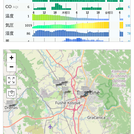
CO
6
6
AQI
温度
1
0
気圧
1019
1007
湿度
86
78
風
4
0
+
−