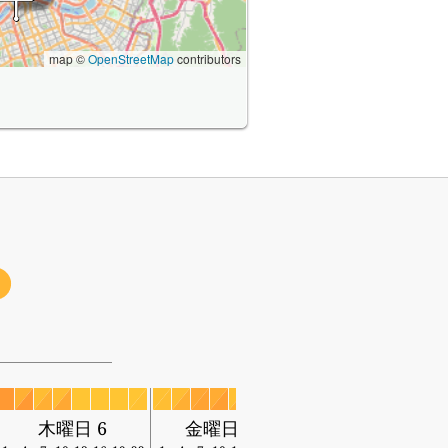
map ©
OpenStreetMap
contributors
木曜日 6
金曜日 7