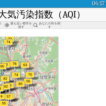
04:17
気汚染指数（AQI）
ul
最も近い都市を
あなたの街を探
探す
す