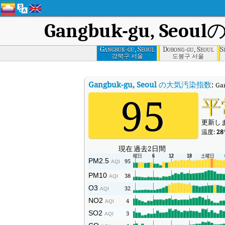
Gangbuk-gu, Seoul
Gangbuk-gu, Seoul
Dobong-gu, Seoul
S
강북구 서울
도봉구 서울
Gangbuk-gu, Seoul
の大気汚染指数
:
Ga
95
平
更新しまし
温度:
28
現在
過去2日間
PM2.5
95
AQI
PM10
38
AQI
O3
32
AQI
NO2
4
AQI
SO2
3
AQI