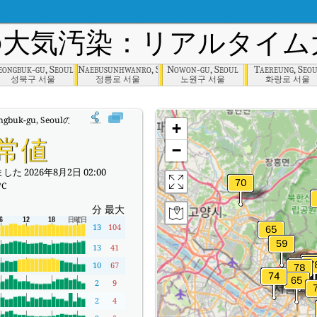
の大気汚染：リアルタイム大
eongbuk-gu, Seoul
Naebusunhwanro, Seoul
Nowon-gu, Seoul
Taereung, Seo
성북구 서울
정릉로 서울
노원구 서울
화랑로 서울
ngbuk-gu, Seoulのリアルタイム大気汚染指数（AQI）。
+
常値
−
た 2026年8月2日 02:00
°C
分
最大
13
104
13
41
10
67
2
9
2
4