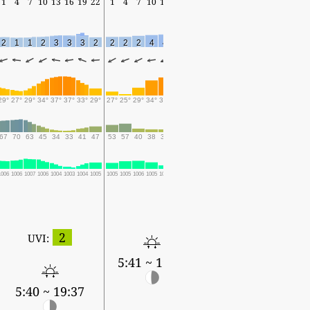
1
4
7
10
13
16
19
22
1
4
7
10
13
16
19
2
1
1
2
3
3
3
2
2
2
2
4
4
6
5
29°
27°
29°
34°
37°
37°
33°
29°
27°
25°
29°
34°
36°
32°
29°
67
70
63
45
34
33
41
47
53
57
40
38
37
52
55
1006
1006
1007
1006
1004
1003
1004
1005
1005
1005
1006
1005
1003
1004
1006
2
UVI:
5:41 ~ 19:36
5:40 ~ 19:37