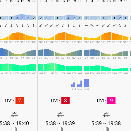
4
7
10
13
16
19
22
1
4
7
10
13
16
19
22
1
4
7
10
13
16
19
22
1
1
1
3
5
3
2
2
2
1
1
1
4
2
1
1
1
1
1
1
1
2
1
6°
29°
34°
37°
35°
32°
30°
29°
27°
29°
34°
37°
34°
32°
30°
29°
28°
29°
34°
37°
35°
33°
31°
88
79
55
41
47
64
74
78
81
70
52
42
52
62
73
77
80
72
54
39
44
57
65
010
1011
1011
1010
1009
1010
1010
1011
1011
1012
1011
1009
1008
1008
1008
1008
1008
1009
1008
1006
1005
1005
1006
0.1
0.1
0.4
7
8
9
UVI:
UVI:
UVI:
5:38 ~ 19:40
5:38 ~ 19:39
5:39 ~ 19:38