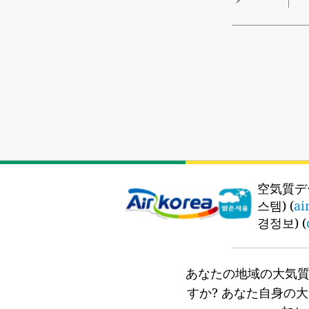
空気質デ
스템) (
ai
경정보) (
あなたの地域の大気
すか?
あなた自身の大