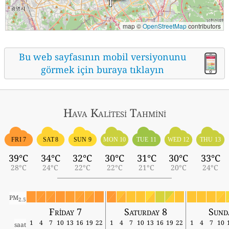
map ©
OpenStreetMap
contributors
Bu web sayfasının mobil versiyonunu
görmek için buraya tıklayın
Hava Kalitesi Tahmini
FRI 7
SAT 8
SUN 9
MON 10
TUE 11
WED 12
THU 13
39°C
34°C
32°C
30°C
31°C
30°C
33°C
28°C
24°C
22°C
22°C
21°C
20°C
24°C
PM
2.5
Friday 7
Saturday 8
Sund
1
4
7
10
13
16
19
22
1
4
7
10
13
16
19
22
1
4
7
10
saat