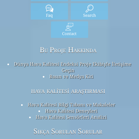
Faq
Search
Contact
Bu Proje Hakkında
Dünya Hava Kalitesi Endeksi Proje Ekibiyle İletişime
Geçin
Basın ve Medya Kiti
hava kalitesi araştırması
Hava Kalitesi Bilgi Tabanı ve Makaleler
Hava Kalitesi Deneyleri
Hava Kalitesi Sensörleri Analizi
Sıkça Sorulan Sorular