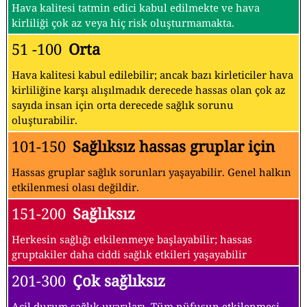
Hava kalitesi tatmin edici kabul edilmekte ve hava
kirliliği çok az veya hiç risk oluşturmamakta.
51 -100
Orta
Hava kalitesi kabul edilebilir; ancak bazı kirleticiler hava
kirliliğine karşı alışılmadık derecede hassas olan çok az
sayıda insan için orta derecede sağlık sorunu
oluşturabilir.
101-150
Sağlıksız hassas gruplar için
Hassas gruplar sağlık sorunları yaşayabilir. Genel halkın
etkilenmesi olası değildir.
151-200
Sağlıksız
Herkesin sağlığı etkilenmeye başlayabilir; hassas
gruptakiler daha ciddi sağlık etkileri yaşayabilir
201-300
Çok sağlıksız
Acil durum sağlık uyarıları. Tüm nüfusun etkilenmesi