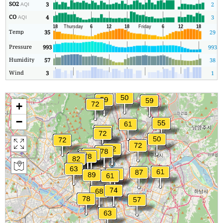
SO2
3
2
AQI
CO
4
3
AQI
Temp
35
29
Pressure
993
993
Humidity
57
38
Wind
3
1
+
−