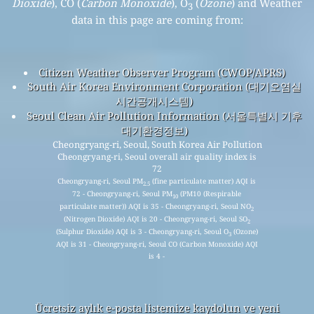
Dioxide
), CO (
Carbon Monoxide
), O
(
Ozone
) and Weather
3
data in this page are coming from:
Citizen Weather Observer Program (CWOP/APRS)
South Air Korea Environment Corporation (대기오염실
시간공개시스템)
Seoul Clean Air Pollution Information (서울특별시 기후
대기환경정보)
Cheongryang-ri, Seoul, South Korea Air Pollution
Cheongryang-ri, Seoul overall air quality index is
72
Cheongryang-ri, Seoul PM
(fine particulate matter) AQI is
2.5
72 - Cheongryang-ri, Seoul PM
(PM10 (Respirable
10
particulate matter)) AQI is 35 - Cheongryang-ri, Seoul NO
2
(Nitrogen Dioxide) AQI is 20 - Cheongryang-ri, Seoul SO
2
(Sulphur Dioxide) AQI is 3 - Cheongryang-ri, Seoul O
(Ozone)
3
AQI is 31 - Cheongryang-ri, Seoul CO (Carbon Monoxide) AQI
is 4 -
Ücretsiz aylık e-posta listemize kaydolun ve yeni