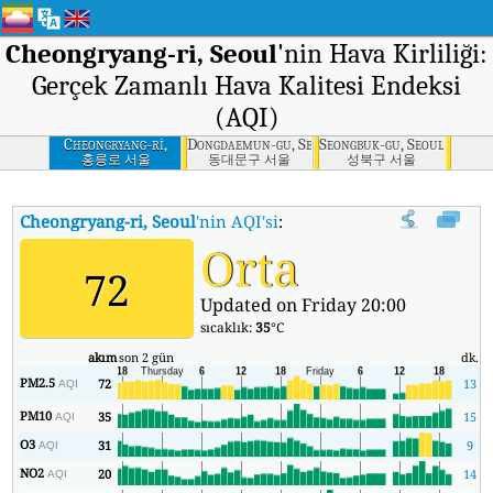
Cheongryang-ri, Seoul
'nin Hava Kirliliği:
Gerçek Zamanlı Hava Kalitesi Endeksi
(AQI)
Cheongryang-ri,
Dongdaemun-gu, Seoul
Seongbuk-gu, Seoul
Seoul
홍릉로 서울
동대문구 서울
성북구 서울
Cheongryang-ri, Seoul
'nin AQI'si
:
Cheongryang-ri, Seoul'nin Gerçe
Orta
72
Updated on Friday 20:00
sıcaklık:
35
°C
akım
son 2 gün
dk.
m
PM2.5
72
13
AQI
PM10
35
15
AQI
O3
31
9
AQI
NO2
20
14
AQI