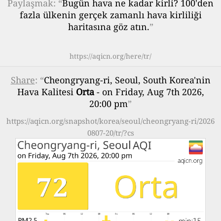
Paylaşmak: “
Bugün hava ne kadar kirli? 100'den
fazla ülkenin gerçek zamanlı hava kirliliği
haritasına göz atın.
”
https://aqicn.org/here/tr/
Share
: “
Cheongryang-ri, Seoul, South Korea'nin
Hava Kalitesi
Orta
- on Friday, Aug 7th 2026,
20:00 pm
”
https://aqicn.org/snapshot/korea/seoul/cheongryang-ri/2026
0807-20/tr/?cs