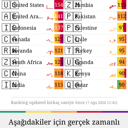
🇺🇸
🇿🇲
154
115
United States
Zambia
🇦🇪
🇵🇰
141
112
United Arab Emirates
Pakistan
🇮🇩
🇵🇸
137
97
Indonesia
Palestine
🇨🇦
🇨🇱
127
95
Canada
Chile
🇷🇼
🇹🇷
121
95
Rwanda
Turkey
🇿🇦
🇺🇬
121
94
South Africa
Uganda
🇨🇳
🇰🇪
118
90
China
Kenya
🇮🇳
🇶🇦
115
90
India
Qatar
Ranking updated birkaç saniye önce
(7 Ağu 2026 11:42)
Aşağıdakiler için gerçek zamanlı