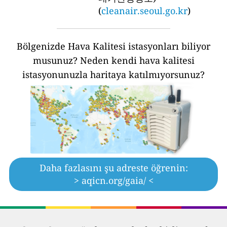
(
cleanair.seoul.go.kr
)
Bölgenizde Hava Kalitesi istasyonları biliyor
musunuz?
Neden kendi hava kalitesi
istasyonunuzla haritaya katılmıyorsunuz?
Daha fazlasını şu adreste öğrenin:
> aqicn.org/gaia/ <