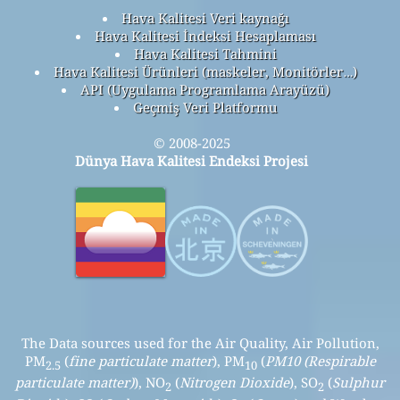
Hava Kalitesi Veri kaynağı
Hava Kalitesi İndeksi Hesaplaması
Hava Kalitesi Tahmini
Hava Kalitesi Ürünleri (maskeler, Monitörler…)
API (Uygulama Programlama Arayüzü)
Geçmiş Veri Platformu
© 2008-2025
Dünya Hava Kalitesi Endeksi Projesi
The Data sources used for the Air Quality, Air Pollution,
PM
(
fine particulate matter
), PM
(
PM10 (Respirable
2.5
10
particulate matter)
), NO
(
Nitrogen Dioxide
), SO
(
Sulphur
2
2