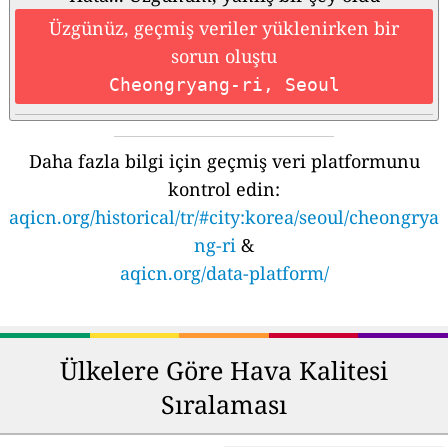
Üzgünüz, geçmiş veriler yüklenirken bir
sorun oluştu
Cheongryang-ri, Seoul
Daha fazla bilgi için geçmiş veri platformunu
kontrol edin:
aqicn.org/historical/tr/#city:korea/seoul/cheongrya
ng-ri
&
aqicn.org/data-platform/
Ülkelere Göre Hava Kalitesi
Sıralaması