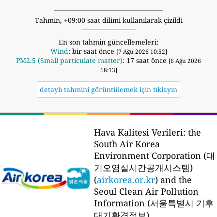
Tahmin, +09:00 saat dilimi kullanılarak çizildi
En son tahmin güncellemeleri:
Wind
: bir saat önce
[7 Ağu 2026 10:52]
PM2.5 (Small particulate matter)
: 17 saat önce
[6 Ağu 2026
18:13]
detaylı tahmini görüntülemek için tıklayın
Hava Kalitesi Verileri:
the
South Air Korea
Environment Corporation (대
기오염실시간공개시스템)
(
airkorea.or.kr
) and the
Seoul Clean Air Pollution
Information (서울특별시 기후
대기환경정보)