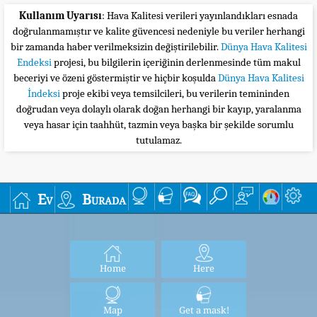
Kullanım Uyarısı
: Hava Kalitesi verileri yayınlandıkları esnada
doğrulanmamıştır ve kalite güvencesi nedeniyle bu veriler herhangi
bir zamanda haber verilmeksizin değiştirilebilir.
Dünya Hava Kalitesi
Endeksi
projesi, bu bilgilerin içeriğinin derlenmesinde tüm makul
beceriyi ve özeni göstermiştir ve hiçbir koşulda
Dünya Hava Kalitesi
İndeksi
proje ekibi veya temsilcileri, bu verilerin temininden
doğrudan veya dolaylı olarak doğan herhangi bir kayıp, yaralanma
veya hasar için taahhüt, tazmin veya başka bir şekilde sorumlu
tutulamaz.
Ev
Burada
Home
Here
Map
Get a mask!