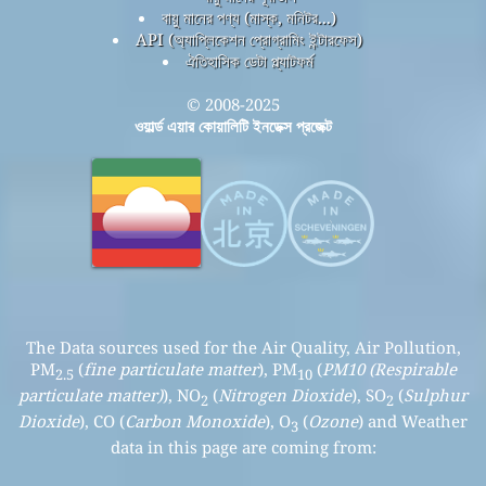
বায়ু মানের পণ্য (মাস্ক, মনিটর...)
API (অ্যাপ্লিকেশন প্রোগ্রামিং ইন্টারফেস)
ঐতিহাসিক ডেটা প্ল্যাটফর্ম
© 2008-2025
ওয়ার্ল্ড এয়ার কোয়ালিটি ইনডেক্স প্রজেক্ট
The Data sources used for the Air Quality, Air Pollution,
PM
(
fine particulate matter
), PM
(
PM10 (Respirable
2.5
10
particulate matter)
), NO
(
Nitrogen Dioxide
), SO
(
Sulphur
2
2
Dioxide
), CO (
Carbon Monoxide
), O
(
Ozone
) and Weather
3
data in this page are coming from: