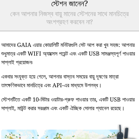
স্টেশন জানেন?
কেন আপনার নিজস্ব বায়ু মানের স্টেশনের সাথে মানচিত্রে
অংশগ্রহণ করবেন না?
আমাদের GAIA এয়ার কোয়ালিটি মনিটরগুলি সেট আপ করা খুব সহজ: আপনার
শুধুমাত্র একটি WIFI অ্যাক্সেস পয়েন্ট এবং একটি USB সামঞ্জস্যপূর্ণ পাওয়ার
সাপ্লাই প্রয়োজন৷
একবার সংযুক্ত হয়ে গেলে, আপনার বাস্তব সময়ের বায়ু দূষণের মাত্রা
তাৎক্ষণিকভাবে মানচিত্রে এবং API-এর মাধ্যমে উপলব্ধ।
স্টেশনটিতে একটি 10-মিটার ওয়াটার-প্রুফ পাওয়ার তার, একটি USB পাওয়ার
সাপ্লাই, মাউন্ট করার সরঞ্জাম এবং একটি ঐচ্ছিক সোলার প্যানেল রয়েছে।