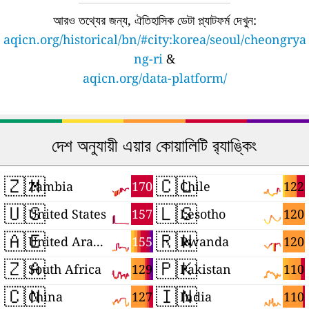
আরও তথ্যের জন্য, ঐতিহাসিক ডেটা প্ল্যাটফর্ম দেখুন:
aqicn.org/historical/bn/#city:korea/seoul/cheongrya
ng-ri
&
aqicn.org/data-platform/
দেশ অনুযায়ী এয়ার কোয়ালিটি র‍্যাঙ্কিং
🇿🇲
🇨🇱
170
122
Zambia
Chile
🇺🇸
🇱🇸
157
120
United States
Lesotho
🇦🇪
🇷🇼
155
120
United Arab Emirates
Rwanda
🇿🇦
🇵🇰
129
110
South Africa
Pakistan
🇨🇳
🇮🇳
127
110
China
India