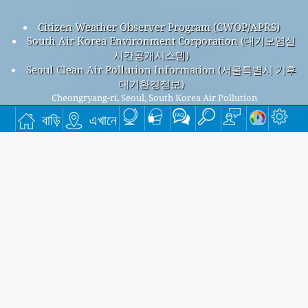
Citizen Weather Observer Program (CWOP/APRS)
South Air Korea Environment Corporation (대기오염실
시간공개시스템)
Seoul Clean Air Pollution Information (서울특별시 기후
대기환경정보)
Cheongryang-ri, Seoul, South Korea Air Pollution
Cheongryang-ri, Seoul overall air quality index is
বাড়ি
এখানে
72
Cheongryang-ri, Seoul PM
(fine particulate matter) AQI is
2.5
72 - Cheongryang-ri, Seoul PM
(PM10 (Respirable
10
particulate matter)) AQI is 29 - Cheongryang-ri, Seoul NO
2
(Nitrogen Dioxide) AQI is 29 - Cheongryang-ri, Seoul SO
2
(Sulphur Dioxide) AQI is 3 - Cheongryang-ri, Seoul O
(Ozone)
3
AQI is 39 - Cheongryang-ri, Seoul CO (Carbon Monoxide) AQI
is 5 -
আমাদের বিনামূল্যে মাসিক মেলিং তালিকার জন্য সাইন আপ করুন, এবং নতুন নিবন্ধ
উপলব্ধ হলে বিজ্ঞপ্তি পান।
জমা