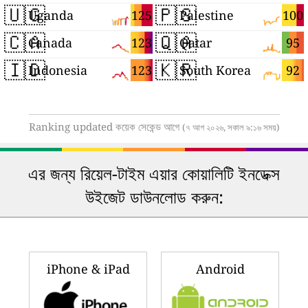
🇺🇬
🇵🇸
125
100
Uganda
Palestine
🇨🇦
🇶🇦
123
95
Canada
Qatar
🇮🇩
🇰🇷
123
92
Indonesia
South Korea
Ranking updated কয়েক সেকেন্ড আগে
(৭ আগ ২০২৬, সকাল ৯:১৬ সময়)
এর জন্য রিয়েল-টাইম এয়ার কোয়ালিটি ইনডেক্স
উইজেট ডাউনলোড করুন:
iPhone & iPad
Android