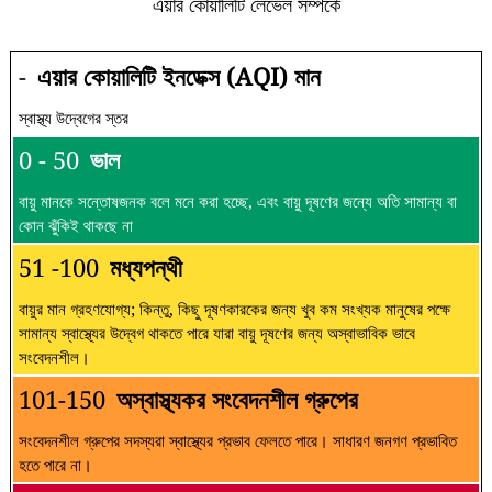
এয়ার কোয়ালিটি লেভেল সম্পর্কে
-
এয়ার কোয়ালিটি ইনডেক্স (AQI) মান
স্বাস্থ্য উদ্বেগের স্তর
0 - 50
ভাল
বায়ু মানকে সন্তোষজনক বলে মনে করা হচ্ছে, এবং বায়ু দূষণের জন্যে অতি সামান্য বা
কোন ঝুঁকিই থাকছে না
51 -100
মধ্যপন্থী
বায়ুর মান গ্রহণযোগ্য; কিন্তু, কিছু দূষণকারকের জন্য খুব কম সংখ্যক মানুষের পক্ষে
সামান্য স্বাস্থ্যের উদ্বেগ থাকতে পারে যারা বায়ু দূষণের জন্য অস্বাভাবিক ভাবে
সংবেদনশীল।
101-150
অস্বাস্থ্যকর সংবেদনশীল গ্রুপের
সংবেদনশীল গ্রুপের সদস্যরা স্বাস্থ্যের প্রভাব ফেলতে পারে। সাধারণ জনগণ প্রভাবিত
হতে পারে না।