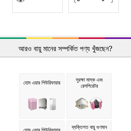
আরও বায়ু মানের সম্পর্কিত পণ্য খুঁজছেন?
সুরক্ষা মাস্ক এবং
হোম এয়ার পিউরিফায়ার
রেসপিরেটর
ব্যক্তিগত বায়ু গুণমান
হোম এয়ার পিউরিফায়ার