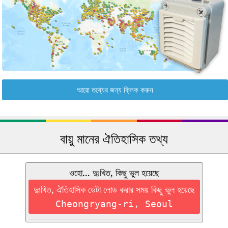
আরো তথ্যের জন্য ক্লিক করুন
বায়ু মানের ঐতিহাসিক তথ্য
ওহো... দুঃখিত, কিছু ভুল হয়েছে
দুঃখিত, ঐতিহাসিক ডেটা লোড করার সময় কিছু ভুল হয়েছে
Cheongryang-ri, Seoul