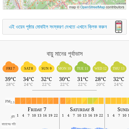
map ©
OpenStreetMap
contributors
এই ওয়েব পৃষ্ঠার মোবাইল সংস্করণ দেখতে এখানে ক্লিক করুন
বায়ু মানের পূর্বাভাস
FRI 7
SAT 8
SUN 9
MON 10
TUE 11
WED 12
THU 13
39°C
34°C
32°C
30°C
31°C
28°C
32°C
28°C
24°C
22°C
22°C
22°C
20°C
24°C
PM
2.5
Friday 7
Saturday 8
Sund
1
4
7
10
13
16
19
22
1
4
7
10
13
16
19
22
1
4
7
10
ঘন্টা
বাতাসের গতি