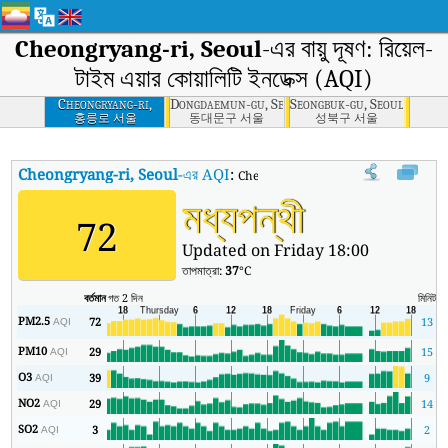
Cheongryang-ri, Seoul
-এর বায়ু দূষণ: রিয়েল-
টাইম এয়ার কোয়ালিটি ইনডেক্স (AQI)
Cheongryang-ri,
Dongdaemun-gu, Seoul
Seongbuk-gu, Seoul
Seoul
홍릉로 서울
동대문구 서울
성북구 서울
Cheongryang-ri, Seoul
-এর AQI
:
Cheongryang-ri, Seoul-এর রিয়েল-টাইম এয়ার 
মধ্যপন্থী
72
Updated on Friday 18:00
তাপমাত্রা:
37
°C
বর্তমান
গত 2 দিন
মিনিট
সর্
PM2.5
72
13
AQI
PM10
29
15
AQI
O3
39
9
AQI
NO2
29
14
AQI
SO2
3
2
AQI