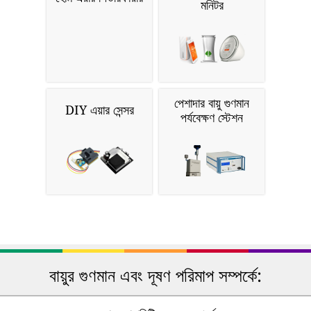
মনিটর
পেশাদার বায়ু গুণমান
DIY এয়ার সেন্সর
পর্যবেক্ষণ স্টেশন
বায়ুর গুণমান এবং দূষণ পরিমাপ সম্পর্কে: