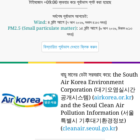
টাইমজোন +09:00 ব্যবহার করে পূর্বাভাস প্লট করা হয়েছে
সর্বশেষ পূর্বাভাস আপডেট:
Wind
: ৪ ঘন্টা আগে
[৭ আগ ২০২৬, সকাল ৪:৫৩ সময়]
PM2.5 (Small particulate matter)
: ১৫ ঘন্টা আগে
[৬ আগ ২০২৬, বিকাল ৬:১৩
সময়]
বিস্তারিত পূর্বাভাস দেখতে ক্লিক করুন
বায়ু মানের ডেটা সরবরাহ করে:
the South
Air Korea Environment
Corporation (대기오염실시간
공개시스템) (
airkorea.or.kr
)
and the Seoul Clean Air
Pollution Information (서울
특별시 기후대기환경정보)
(
cleanair.seoul.go.kr
)