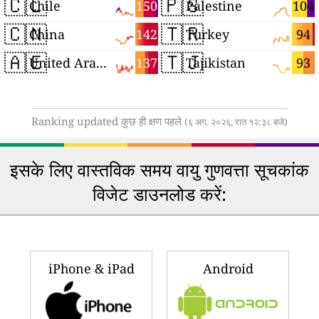
🇨🇱
🇵🇸
150
104
Chile
Palestine
🇨🇳
🇹🇷
142
94
China
Turkey
🇦🇪
🇹🇯
137
93
United Arab Emirates
Tajikistan
Ranking updated कुछ ही क्षण पहले
(६ अग. २०२६, रात १२:३८ बजे)
इसके लिए वास्तविक समय वायु गुणवत्ता सूचकांक
विजेट डाउनलोड करें:
iPhone & iPad
Android