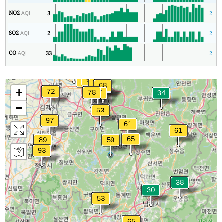
NO2
3
2
AQI
SO2
2
2
AQI
CO
33
2
AQI
+
−