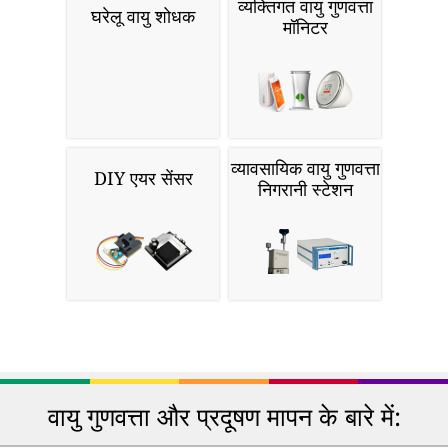
व्यक्तिगत वायु गुणवत्ता
घरेलू वायु शोधक
मॉनिटर
व्यावसायिक वायु गुणवत्ता
DIY एयर सेंसर
निगरानी स्टेशन
वायु गुणवत्ता और प्रदूषण मापन के बारे में: