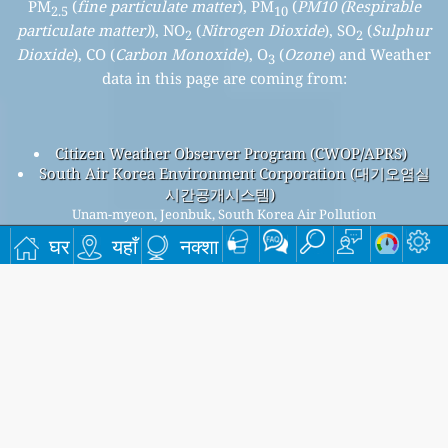
PM
(
fine particulate matter
), PM
(
PM10 (Respirable
2.5
10
particulate matter)
), NO
(
Nitrogen Dioxide
), SO
(
Sulphur
2
2
Dioxide
), CO (
Carbon Monoxide
), O
(
Ozone
) and Weather
3
data in this page are coming from:
Citizen Weather Observer Program (CWOP/APRS)
South Air Korea Environment Corporation (대기오염실
시간공개시스템)
Unam-myeon, Jeonbuk, South Korea Air Pollution
Unam-myeon, Jeonbuk overall air quality index is
घर
यहाँ
नक्शा
59
Unam-myeon, Jeonbuk PM
(fine particulate matter) AQI is
2.5
59 - Unam-myeon, Jeonbuk PM
(PM10 (Respirable
10
particulate matter)) AQI is 13 - Unam-myeon, Jeonbuk NO
2
(Nitrogen Dioxide) AQI is 3 - Unam-myeon, Jeonbuk SO
2
(Sulphur Dioxide) AQI is 2 - Unam-myeon, Jeonbuk O
(Ozone)
3
AQI is 11 - Unam-myeon, Jeonbuk CO (Carbon Monoxide) AQI
is 33 -
हमारी निःशुल्क मासिक मेलिंग सूची के लिए साइन अप करें, और नए लेख उपलब्ध