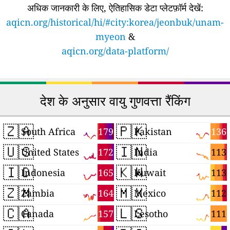
अधिक जानकारी के लिए, ऐतिहासिक डेटा प्लेटफ़ॉर्म देखें:
aqicn.org/historical/hi/#city:korea/jeonbuk/unam-
myeon
&
aqicn.org/data-platform/
देश के अनुसार वायु गुणवत्ता रैंकिंग
🇿🇦
🇵🇰
179
136
South Africa
Pakistan
🇺🇸
🇮🇳
172
113
United States
India
🇮🇩
🇰🇼
165
113
Indonesia
Kuwait
🇿🇲
🇲🇽
164
112
Zambia
Mexico
🇨🇦
🇱🇸
157
111
Canada
Lesotho