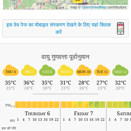
map ©
OpenStreetMap
contributors
इस वेब पेज का मोबाइल संस्करण देखने के लिए यहां क्लिक
करें
वायु गुणवत्ता पूर्वानुमान
THU 6
FRI 7
SAT 8
SUN 9
MON 10
TUE 11
WED 12
35°C
36°C
35°C
31°C
28°C
27°C
32°C
25°C
24°C
26°C
23°C
26°C
23°C
20°C
PM
2.5
Thursday 6
Friday 7
Satur
1
4
7
10
13
16
19
22
1
4
7
10
13
16
19
22
1
4
7
10
घंटा
हवा की गति