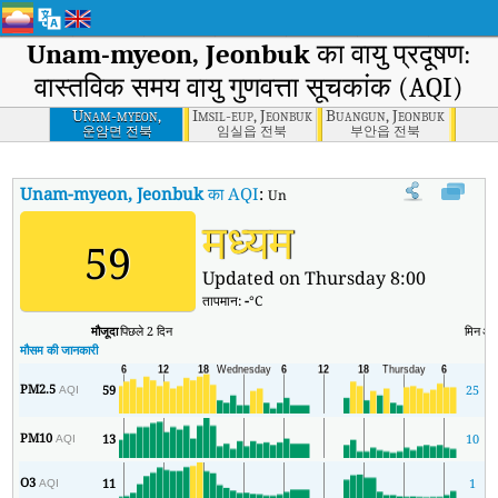
Unam-myeon, Jeonbuk
का वायु प्रदूषण:
वास्तविक समय वायु गुणवत्ता सूचकांक (AQI)
Unam-myeon,
Imsil-eup, Jeonbuk
Buangun, Jeonbuk
Jeonbuk
운암면 전북
임실읍 전북
부안읍 전북
Unam-myeon, Jeonbuk
का AQI
:
Unam-myeon, Jeonbuk का वास्तविक समय वा
मध्यम
59
Updated on Thursday 8:00
तापमान:
-
°C
मौजूदा
पिछले 2 दिन
मिन
अध
मौसम की जानकारी
PM2.5
59
25
AQI
PM10
13
10
AQI
O3
11
1
AQI