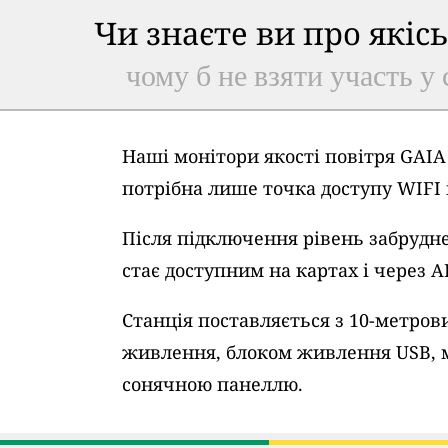
Чи знаєте ви про якіс
чому б не взяти участь у 
Наші монітори якості повітря GAI
потрібна лише точка доступу WIFI
Після підключення рівень забрудне
стає доступним на картах і через A
Станція поставляється з 10-метро
живлення, блоком живлення USB, 
сонячною панеллю.