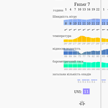
Friday 7
1
4
7
10
13
16
19
22
1
година
Швидкість вітру
8
9
10
11
11
10
11
12
11
температура
26°
26°
27°
28°
29°
28°
27°
28°
27°
2
відносна вологість
89
89
84
75
77
79
82
80
85
барометричний тиск
1003
1003
1003
1003
1002
1001
1002
1002
1001
1
загальна кількість опадів
0.1
0.1
0.1
0.1
0.1
11
UVI: