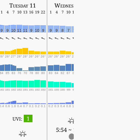
Tuesday 11
Wednesday 12
Thursday 13
1
4
7
10
13
16
19
22
1
4
7
10
13
16
19
22
1
4
7
10
13
16
19
9
9
10
11
11
9
10
9
9
9
8
7
7
6
7
7
6
7
7
6
4
3
2
26°
26°
27°
28°
28°
26°
26°
26°
26°
26°
26°
26°
26°
25°
26°
25°
25°
25°
25°
26°
26°
25°
25°
84
85
83
76
70
78
80
80
83
84
82
87
87
88
88
88
88
88
89
89
89
89
85
1002
1001
1002
1002
1001
1001
1002
1002
1001
1000
1000
999
999
998
999
998
997
997
996
995
994
994
995
0.4
0.6
1.8
0.4
0.7
0.1
0.2
0.1
0.2
0.3
0.4
0.8
1.9
1.1
1.2
0.3
1.2
0.3
1.1
2.3
5.3
5.3
5.8
1
UVI:
5:54 ~ 19:25
5:55 ~ 19:24