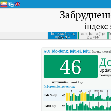
Забрудненн
індекс 
Ido-dong, Jeju-si,
yeon, Jeju-si, Jeju
D
Jeju
이도동 제주
연동 제주
AQI
Ido-dong, Jeju-si, Jeju
:
Індекс якості
46
Д
Updat
темпер
поточний
останні 2 дні
Інформація про погоду
PM2.5
46
AQI
PM10
26
AQI