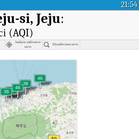
21:54
ju-si, Jeju
:
сі (AQI)
Знайдіть найближче
Шукайте інше місто
місто