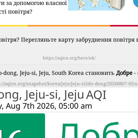
ти за допомогою власної
сті повітря?
овітря? Перегляньте карту забруднення повітря в
https://aqicn.org/here/uk/
-dong, Jeju-si, Jeju, South Korea становить
Добре
- 
s://aqicn.org/snapshot/korea/jeju/jeju-si/ido-dong/20260807-05/u