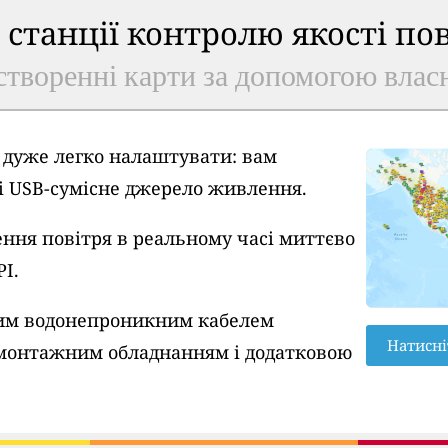
ь станції контролю якості по
створенні карти за допомогою власн
A дуже легко налаштувати: вам
 і USB-сумісне джерело живлення.
ння повітря в реальному часі миттєво
PI.
вим водонепроникним кабелем
Натисні
монтажним обладнанням і додатковою