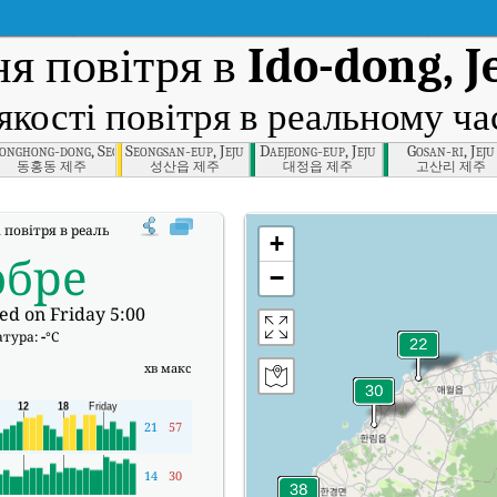
я повітря в
Ido-dong, Je
якості повітря в реальному ча
onghong-dong, Seogwipo-si, Jeju
Seongsan-eup, Jeju
Daejeong-eup, Jeju
Gosan-ri, Jeju
동홍동 제주
성산읍 제주
대정읍 제주
고산리 제주
 повітря в реальному часі (AQI) Ido-dong, Jeju-si, Jeju.
+
обре
−
ed on Friday 5:00
атура:
-
°C
хв
макс
21
57
14
30