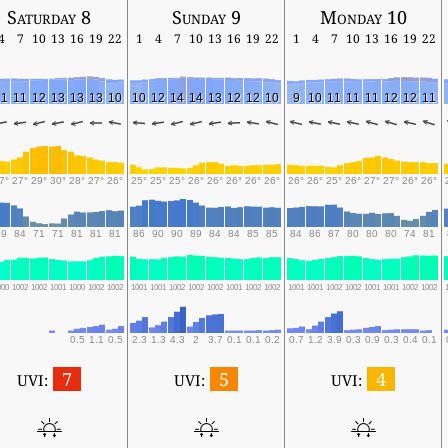
Saturday 8
Sunday 9
Monday 10
4
7
10
13
16
19
22
1
4
7
10
13
16
19
22
1
4
7
10
13
16
19
22
11
11
12
13
13
13
10
10
12
14
14
13
12
12
10
9
10
11
11
11
12
12
11
7°
27°
29°
30°
28°
27°
26°
25°
25°
25°
26°
26°
26°
26°
26°
26°
26°
25°
26°
27°
27°
26°
26°
89
84
71
71
81
81
81
86
90
90
89
84
84
85
85
84
86
87
80
80
80
74
81
000
1002
1002
1001
1000
1002
1002
1001
1001
1002
1002
1002
1001
1002
1002
1001
1001
1002
1002
1001
1001
1002
1002
0.5
1.1
0.5
2.3
1.3
4.3
2
3.7
0.1
0.1
0.2
0.7
1.2
3.9
0.3
0.9
0.3
0.4
0.1
7
5
4
UVI:
UVI:
UVI: