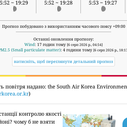
5:52 ~ 19:29
5:52 ~ 19:28
5:53 ~ 19:27
Прогноз побудовано з використанням часового поясу +09:00
Останні оновлення прогнозу:
Wind
: 17 годин тому
[6 серп 2026 р., 04:54]
PM2.5 (Small particulate matter)
: 4 години тому
[6 серп 2026 р., 18:1
натисніть, щоб переглянути детальний прогноз
ть повітря надано:
the South Air Korea Environ
rkorea.or.kr
)
станції контролю якості
йоні?
чому б не взяти