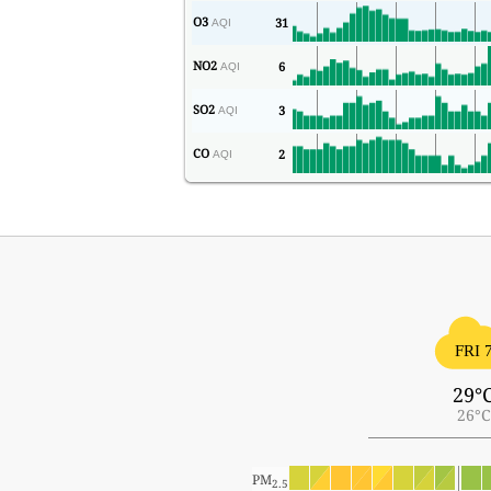
O3
31
AQI
NO2
6
AQI
SO2
3
AQI
CO
2
AQI
FRI 
29°
26°C
PM
2.5