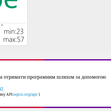
ожна отримати програмним шляхом за допомогою
42
ку API:
aqicn.org/api/
)