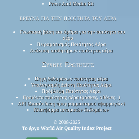
Press And Media Kit
έρευνα για την ποιότητα του αέρα
Γνωσιακή βάση και άρθρα για την ποιότητα του
αέρα
Πειραματισμός Ποιότητας Αέρα
Ανάλυση αισθητήρων ποιότητας αέρα
Συχνές Ερωτήσεις
Πηγή δεδομένων ποιότητας αέρα
Υπολογισμός Δείκτη Ποιότητας Αέρα
Πρόβλεψη Ποιότητας Αέρα
Προϊόντα ποιότητας αέρα (μάσκες, οθόνες…)
API (Διασύνδεση προγραμματισμού εφαρμογών)
Πλατφόρμα ιστορικών δεδομένων
© 2008-2025
Το έργο World Air Quality Index Project