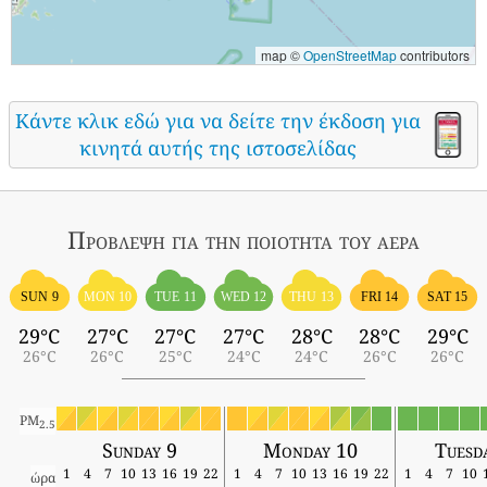
map ©
OpenStreetMap
contributors
Κάντε κλικ εδώ για να δείτε την έκδοση για
κινητά αυτής της ιστοσελίδας
Πρόβλεψη για την ποιότητα του αέρα
SUN 9
MON 10
TUE 11
WED 12
THU 13
FRI 14
SAT 15
29°C
27°C
27°C
27°C
28°C
28°C
29°C
26°C
26°C
25°C
24°C
24°C
26°C
26°C
PM
2.5
Sunday 9
Monday 10
Tuesd
1
4
7
10
13
16
19
22
1
4
7
10
13
16
19
22
1
4
7
10
ώρα