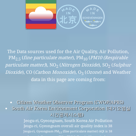
The Data sources used for the Air Quality, Air Pollution,
PM
(
fine particulate matter
), PM
(
PM10 (Respirable
2.5
10
particulate matter)
), NO
(
Nitrogen Dioxide
), SO
(
Sulphur
2
2
Dioxide
), CO (
Carbon Monoxide
), O
(
Ozone
) and Weather
3
data in this page are coming from:
Citizen Weather Observer Program (CWOP/APRS)
South Air Korea Environment Corporation (대기오염실
시간공개시스템)
Jeogu-ri, Gyeongnam, South Korea Air Pollution
Jeogu-ri, Gyeongnam overall air quality index is 38
Jeogu-ri, Gyeongnam PM
(fine particulate matter) AQI is 38
2.5