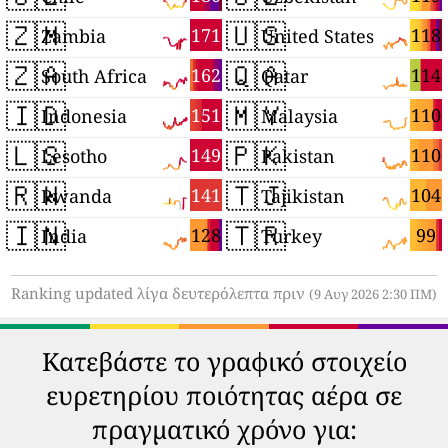
🇿🇲
🇺🇸
171
118
Zambia
United States
🇿🇦
🇶🇦
162
114
South Africa
Qatar
🇮🇩
🇲🇾
151
110
Indonesia
Malaysia
🇱🇸
🇵🇰
149
110
Lesotho
Pakistan
🇷🇼
🇹🇯
141
104
Rwanda
Tajikistan
🇮🇳
🇹🇷
128
99
India
Turkey
Ranking updated λίγα δευτερόλεπτα πριν
(9 Αυγ 2026 2:30 ΠΜ)
Κατεβάστε το γραφικό στοιχείο
ευρετηρίου ποιότητας αέρα σε
πραγματικό χρόνο για: