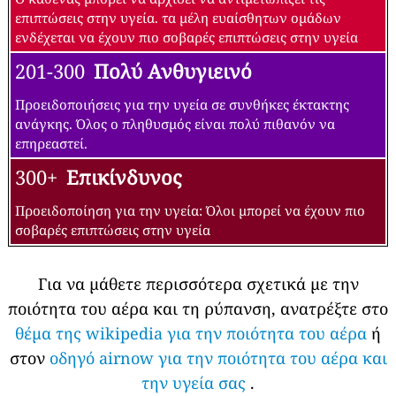
επιπτώσεις στην υγεία. τα μέλη ευαίσθητων ομάδων
ενδέχεται να έχουν πιο σοβαρές επιπτώσεις στην υγεία
201-300
Πολύ Ανθυγιεινό
Προειδοποιήσεις για την υγεία σε συνθήκες έκτακτης
ανάγκης. Όλος ο πληθυσμός είναι πολύ πιθανόν να
επηρεαστεί.
300+
Επικίνδυνος
Προειδοποίηση για την υγεία: Όλοι μπορεί να έχουν πιο
σοβαρές επιπτώσεις στην υγεία
Για να μάθετε περισσότερα σχετικά με την
ποιότητα του αέρα και τη ρύπανση, ανατρέξτε στο
θέμα της wikipedia για την ποιότητα του αέρα
ή
στον
οδηγό airnow για την ποιότητα του αέρα και
την υγεία σας
.