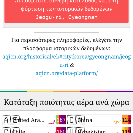
Λυπούμαστε, συνέβη κάτι λάθος κατά τη
φόρτωση των ιστορικών δεδομένων
Jeogu-ri, Gyeongnam
Για περισσότερες πληροφορίες, ελέγξτε την
πλατφόρμα ιστορικών δεδομένων:
aqicn.org/historical/el/#city:korea/gyeongnam/jeog
u-ri
&
aqicn.org/data-platform/
Κατάταξη ποιότητας αέρα ανά χώρα
🇦🇪
🇨🇳
187
124
United Arab Emirates
China
🇨🇱
🇺🇿
180
119
Chile
Uzbekistan