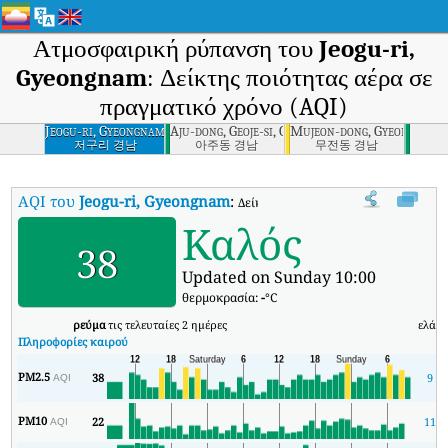
Ατμοσφαιρική ρύπανση του
Jeogu-ri,
Gyeongnam
: Δείκτης ποιότητας αέρα σε
πραγματικό χρόνο (AQI)
Jeogu-ri, Gyeongnam
Aju-dong, Geoje-si, Gyeongnam
Mujeon-dong, Gyeongnam
저구리 경남
아주동 경남
무전동 경남
AQI του
Jeogu-ri, Gyeongnam
:
Δείκτης ποιότητας αέρα σε πραγματικ
Καλός
38
Updated on Sunday 10:00
θερμοκρασία:
-
°C
ρεύμα
τις τελευταίες 2 ημέρες
ελάχ
Πληροφορίες καιρού
PM2.5
38
9
AQI
PM10
22
11
AQI