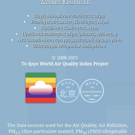
Συχνές Ερωτήσεις
Πηγή δεδομένων ποιότητας αέρα
Υπολογισμός Δείκτη Ποιότητας Αέρα
Πρόβλεψη Ποιότητας Αέρα
Προϊόντα ποιότητας αέρα (μάσκες, οθόνες…)
API (Διασύνδεση προγραμματισμού εφαρμογών)
Πλατφόρμα ιστορικών δεδομένων
© 2008-2025
Το έργο World Air Quality Index Project
The Data sources used for the Air Quality, Air Pollution,
PM
(
fine particulate matter
), PM
(
PM10 (Respirable
2.5
10