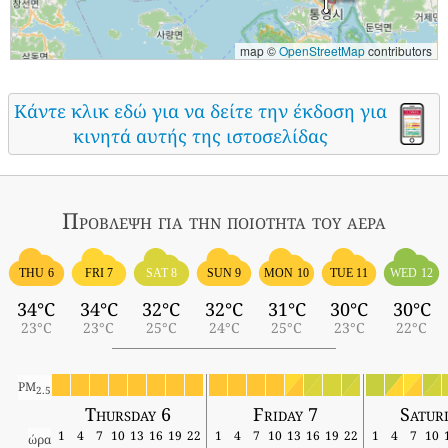
map ©
OpenStreetMap
contributors
Κάντε κλικ εδώ για να δείτε την έκδοση για
κινητά αυτής της ιστοσελίδας
Πρόβλεψη για την ποιότητα του αέρα
THU 6
FRI 7
SAT 8
SUN 9
MON 10
TUE 11
WED 12
34°C
34°C
32°C
32°C
31°C
30°C
30°C
23°C
23°C
25°C
24°C
25°C
23°C
22°C
PM
2.5
Thursday 6
Friday 7
Satur
1
4
7
10
13
16
19
22
1
4
7
10
13
16
19
22
1
4
7
10
ώρα