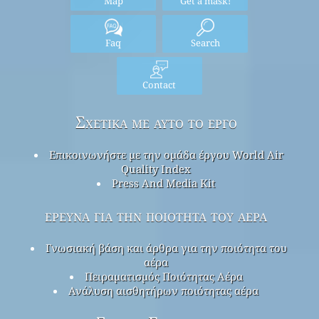
Map
Get a mask!
Faq
Search
Contact
Σχετικά με αυτό το έργο
Επικοινωνήστε με την ομάδα έργου World Air
Quality Index
Press And Media Kit
έρευνα για την ποιότητα του αέρα
Γνωσιακή βάση και άρθρα για την ποιότητα του
αέρα
Πειραματισμός Ποιότητας Αέρα
Ανάλυση αισθητήρων ποιότητας αέρα