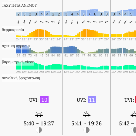
ΤΑΧΥΤΗΤΑ ΑΝΕΜΟΥ
2
3
2
3
4
4
2
2
3
4
4
5
7
6
3
3
3
4
4
5
θερμοκρασία
24°
23°
27°
33°
33°
31°
25°
24°
24°
23°
27°
33°
33°
31°
27°
26°
26°
25°
27°
29°
σχετική υγρασία
94
95
73
48
49
58
84
83
81
87
69
47
46
51
66
71
69
73
73
66
βαρομετρική πίεση
1008
1007
1008
1006
1005
1004
1005
1005
1004
1004
1004
1004
1003
1002
1003
1004
1004
1004
1005
1005
1
συνολική βροχόπτωση
10
11
UVI:
UVI:
UVI:
5:40 ~ 19:27
5:41 ~ 19:26
5:42 ~