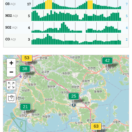
O3
17
7
AQI
NO2
5
5
AQI
SO2
4
4
AQI
CO
3
2
AQI
+
−