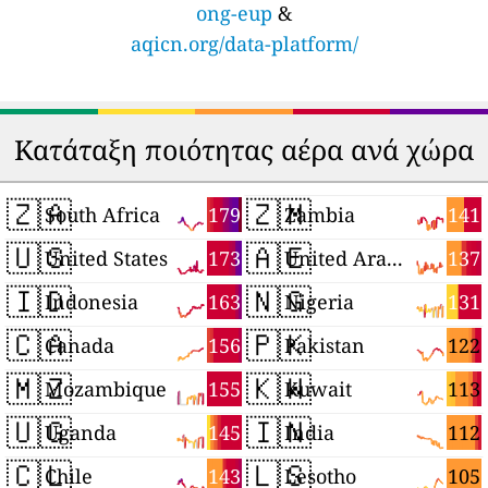
ong-eup
&
aqicn.org/data-platform/
Κατάταξη ποιότητας αέρα ανά χώρα
🇿🇦
🇿🇲
179
141
South Africa
Zambia
🇺🇸
🇦🇪
173
137
United States
United Arab Emirates
🇮🇩
🇳🇬
163
131
Indonesia
Nigeria
🇨🇦
🇵🇰
156
122
Canada
Pakistan
🇲🇿
🇰🇼
155
113
Mozambique
Kuwait
🇺🇬
🇮🇳
145
112
Uganda
India
🇨🇱
🇱🇸
143
105
Chile
Lesotho