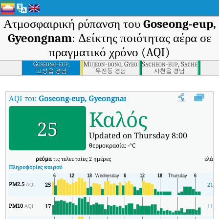
Ατμοσφαιρική ρύπανση του
Goseong-eup,
Gyeongnam
: Δείκτης ποιότητας αέρα σε
πραγματικό χρόνο (AQI)
Goseong-eup,
Mujeon-dong, Gyeongnam
Sacheon-eup, Sacheon-si,
Gyeongnam
고성읍 경남
무전동 경남
사천읍 경남
AQI του
Goseong-eup, Gyeongnam
:
Δείκτης ποιότητας αέρα σε πρ
Καλός
25
Updated on Thursday 8:00
θερμοκρασία:
-
°C
ρεύμα
τις τελευταίες 2 ημέρες
ελάχ
Πληροφορίες καιρού
PM2.5
25
21
AQI
PM10
17
11
AQI