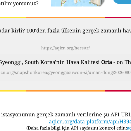
atılmıyorsunuz?
ar kirli? 100'den fazla ülkenin gerçek zamanlı hava 
https://aqicn.org/here/tr/
yeonggi, South Korea'nin Hava Kalitesi
Orta
- on Th
qicn.org/snapshot/korea/gyeonggi/suwon-si/uman-dong/20260806
 istasyonunun gerçek zamanlı verilerine şu API URL's
aqicn.org/data-platform/api/H39
(
Daha fazla bilgi için API sayfasını kontrol edin:
aq