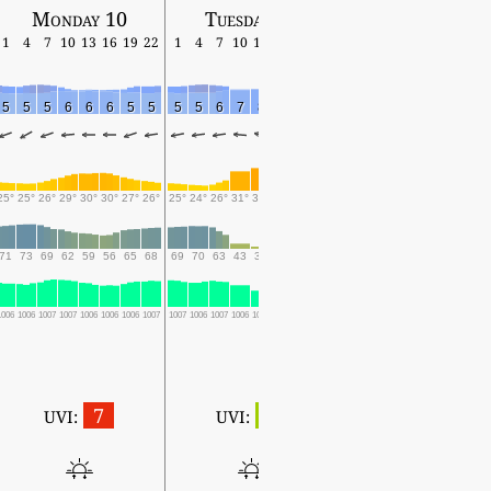
Monday 10
Tuesday 11
Wednesday 12
1
4
7
10
13
16
19
22
1
4
7
10
13
16
19
22
1
4
7
10
13
16
19
5
5
5
6
6
6
5
5
5
5
6
7
8
7
6
7
6
6
8
8
8
8
8
25°
25°
26°
29°
30°
30°
27°
26°
25°
24°
26°
31°
33°
31°
26°
24°
23°
22°
26°
31°
32°
28°
25°
71
73
69
62
59
56
65
68
69
70
63
43
38
45
55
59
63
67
57
44
42
48
57
1006
1006
1007
1007
1006
1006
1006
1007
1007
1006
1007
1006
1004
1005
1006
1006
1005
1005
1004
1002
1001
1001
1002
7
2
UVI:
UVI:
5:46 ~ 19:30