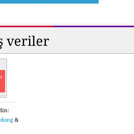
ş veriler
u
din:
n-dong
&