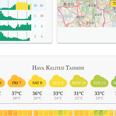
10
81
5
30
2
4
5
9
Hava Kalitesi Tahmini
6
FRI 7
SAT 8
SUN 9
MON 10
TUE 11
W
C
37°C
36°C
33°C
31°C
33°C
28°C
26°C
24°C
25°C
24°C