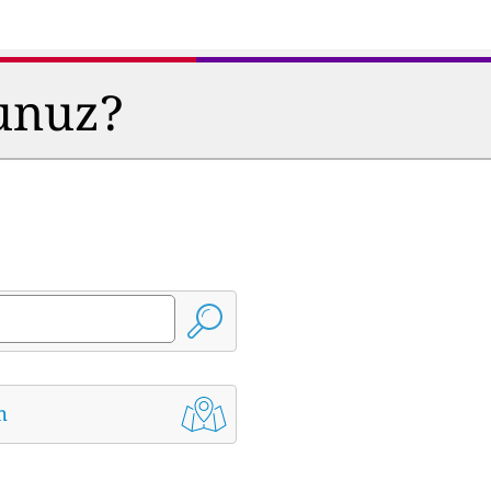
sunuz?
m