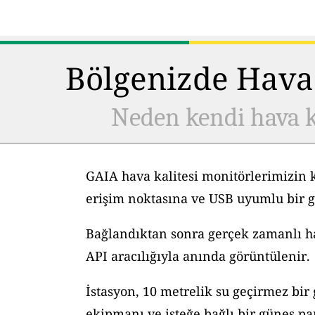
Bölgenizde Hava 
Neden kendi hava k
GAIA hava kalitesi monitörlerimizin 
erişim noktasına ve USB uyumlu bir g
Bağlandıktan sonra gerçek zamanlı hav
API aracılığıyla anında görüntülenir.
İstasyon, 10 metrelik su geçirmez bir
ekipmanı ve isteğe bağlı bir güneş pane