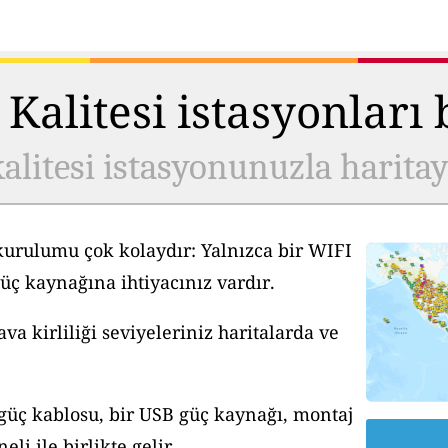
Kalitesi istasyonları
alitesi istasyonunuzla harita
kurulumu çok kolaydır: Yalnızca bir WIFI
üç kaynağına ihtiyacınız vardır.
a kirliliği seviyeleriniz haritalarda ve
 güç kablosu, bir USB güç kaynağı, montaj
li ile birlikte gelir.