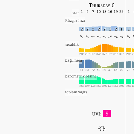
Thursday 6
1
4
7
10
13
16
19
22
1
saat
Rüzgar hızı
2
2
2
2
2
1
2
1
1
sıcaklık
28°
28°
30°
34°
37°
35°
31°
30°
29°
2
bağıl nem
81
83
72
52
39
47
66
70
73
barometrik basınç
1007
1007
1008
1007
1005
1004
1005
1005
1005
1
toplam yağış
9
UVI: