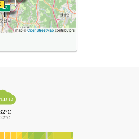
map ©
OpenStreetMap
contributors
ED 12
32°C
22°C