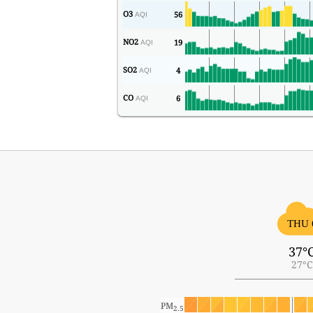
O3
56
AQI
NO2
19
AQI
SO2
4
AQI
CO
6
AQI
THU 
37°
27°C
PM
2.5