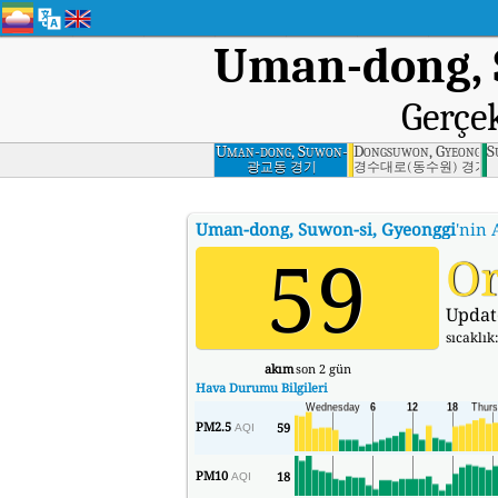
Uman-dong, 
Gerçe
Uman-dong, Suwon-
Dongsuwon, Gyeonggi
S
si, Gyeonggi
광교동 경기
경수대로(동수원) 경기
Uman-dong, Suwon-si, Gyeonggi
'nin 
59
Or
Updat
sıcaklık
akım
son 2 gün
Hava Durumu Bilgileri
PM2.5
59
AQI
PM10
18
AQI