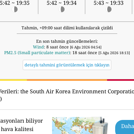
5:42 ~ 19:35
5:42 ~ 19:34
5:43 ~ 19:33
Tahmin, +09:00 saat dilimi kullanılarak çizildi
En son tahmin güncellemeleri:
Wind
: 8 saat önce
[6 Ağu 2026 04:54]
PM2.5 (Small particulate matter)
: 18 saat önce
[5 Ağu 2026 18:13]
detaylı tahmini görüntülemek için tıklayın
erileri:
the South Air Korea Environment Cor
)
asyonları biliyor
Daha 
hava kalitesi