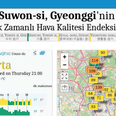
Suwon-si, Gyeonggi
'nin
k Zamanlı Hava Kalitesi Endeksi
uji, Yongin-si, Gyeonggi
Giheung, Yongin-si, Gyeonggi
Gugal-dong, Gyeonggi
Yeongtong-dong,
수지 경기
기흥 경기
중부대로(구갈동) 경기
영통동 경기
AQI'si
:
Uman-dong, Suwon-si, Gyeonggi'nin Gerçek Zamanlı Hava Kalitesi Ende
+
ta
−
ed on Thursday 21:00
:
-
°C
dk.
maksimum
17
87
10
37