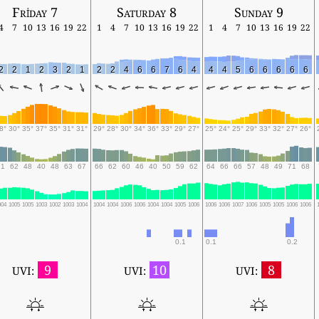
Friday 7
Saturday 8
Sunday 9
4
7
10
13
16
19
22
1
4
7
10
13
16
19
22
1
4
7
10
13
16
19
22
2
2
1
2
3
2
1
2
2
4
6
6
7
6
4
4
4
5
6
6
6
6
6
8°
30°
35°
37°
35°
31°
31°
29°
28°
30°
34°
36°
33°
29°
27°
25°
24°
25°
29°
33°
32°
27°
26°
71
62
48
40
48
63
67
66
62
60
46
40
50
59
62
64
66
66
57
48
49
71
68
004
1005
1005
1003
1002
1003
1004
1004
1004
1006
1006
1004
1004
1005
1006
1006
1006
1007
1006
1005
1005
1006
1006
0.1
0.1
0.2
9
10
8
UVI:
UVI:
UVI: