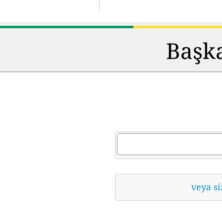
Başka
veya si