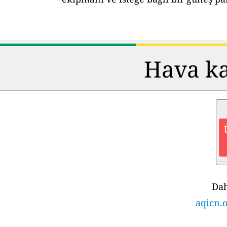
Hava kal
Dah
aqicn.o