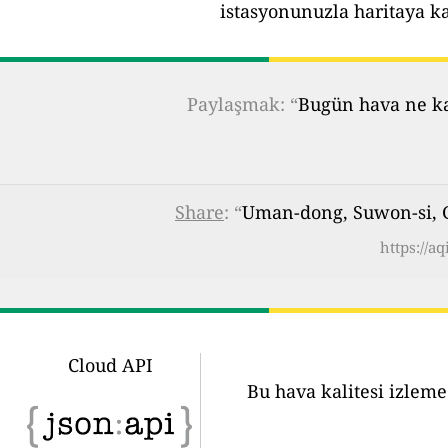
istasyonunuzla haritaya k
Paylaşmak: “
Bugün hava ne kad
Share
: “
Uman-dong, Suwon-si, G
https://a
Cloud API
Bu hava kalitesi izleme