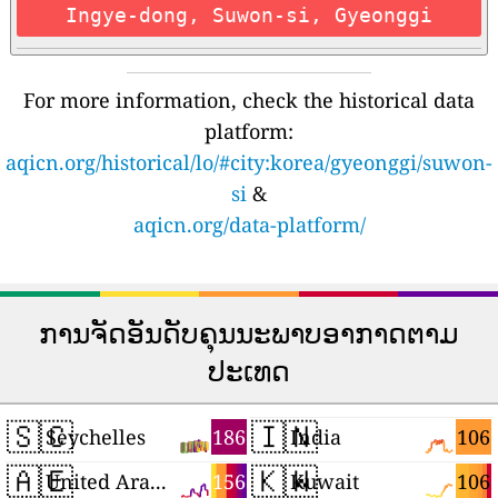
Ingye-dong, Suwon-si, Gyeonggi
For more information, check the historical data
platform:
aqicn.org/historical/lo/#city:korea/gyeonggi/suwon-
si
&
aqicn.org/data-platform/
ການຈັດອັນດັບຄຸນນະພາບອາກາດຕາມ
ປະເທດ
🇸🇨
🇮🇳
186
106
Seychelles
India
🇦🇪
🇰🇼
156
106
United Arab Emirates
Kuwait