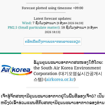
Forecast plotted using timezone +09:00
Latest forecast updates:
Wind
: 7 ຊົ່ວໂມງຜ່ານມາ
[9 ສິງຫາ 2026 04:59]
PM2.5 (Small particulate matter)
: 18 ຊົ່ວໂມງຜ່ານມາ
[8 ສິງຫາ
2026 18:13]
ຄລິກເພື່ອເບິ່ງການພະຍາກອນລາຍລະອຽດ
ຂໍ້ມູນຄຸນນະພາບອາກາດສະໜອງໃຫ້ໂດຍ:
the South Air Korea Environment
Corporation (대기오염실시간공개시
스템) (
airkorea.or.kr
)
ເຈົ້າຮູ້ຈັກສະຖານີຄຸນນະພາບອາກາດຢູ່ໃນພື້ນທີ່ຂອງເຈົ້າບໍ?
ເປັນ
ຫຍັງບໍ່ເຂົ້າຮ່ວມແຜນທີ່ກັບສະຖານີຄຸນນະພາບອາກາດຂອງທ່ານ