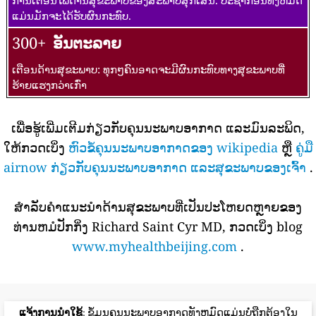
ການເຕືອນໄພດ້ານສຸຂະພາບຂອງສະພາບສຸກເສີນ. ປະຊາກອນທັງຫມົດ
ແມ່ນມັກຈະໄດ້ຮັບຜົນກະທົບ.
300+
ອັນຕະລາຍ
ເຕືອນດ້ານສຸຂະພາບ: ທຸກໆຄົນອາດຈະມີຜົນກະທົບທາງສຸຂະພາບທີ່
ຮ້າຍແຮງກວ່າເກົ່າ
ເພື່ອຮູ້ເພີ່ມເຕີມກ່ຽວກັບຄຸນນະພາບອາກາດ ແລະມົນລະພິດ,
ໃຫ້ກວດເບິ່ງ
ຫົວຂໍ້ຄຸນນະພາບອາກາດຂອງ wikipedia
ຫຼື
ຄູ່ມື
airnow ກ່ຽວກັບຄຸນນະພາບອາກາດ ແລະສຸຂະພາບຂອງເຈົ້າ
.
ສໍາລັບຄໍາແນະນໍາດ້ານສຸຂະພາບທີ່ເປັນປະໂຫຍດຫຼາຍຂອງ
ທ່ານຫມໍປັກກິ່ງ Richard Saint Cyr MD, ກວດເບິ່ງ blog
www.myhealthbeijing.com
.
ແຈ້ງການນໍາໃຊ້
: ຂໍ້ມູນຄຸນນະພາບອາກາດທັງຫມົດແມ່ນບໍ່ຖືກຕ້ອງໃນ