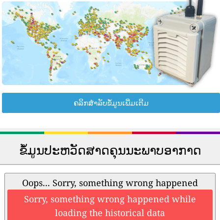
ຄລິກສຳລັບຂໍ້ມູນເພີ່ມເຕີມ
ຂໍ້ມູນປະຫວັດສາດຄຸນນະພາບອາກາດ
Oops... Sorry, something wrong happened
Sorry, something wrong happened while
loading the historical data