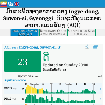
ມົນລະພິດທາງອາກາດຂອງ
Ingye-dong,
Suwon-si, Gyeonggi
: ດັດຊະນີຄຸນນະພາບ
ອາກາດແບບສົດໆ (AQI)
Ingye-dong, Suwon-
Dongsuwon, Gyeonggi
Sinpung-dong, Suwon-si, G
si, Gyeonggi
인계동 경기
경수대로(동수원) 경기
신풍동 경기
AQI ຂອງ
Ingye-dong, Suwon-si, Gyeonggi
:
ດັດຊະນີຄຸນນະພາບອາກາດ
ດີ
23
Updated on Sunday 20:00
ມົນລະພິດຂັ້ນຕົ້ນ:
o3
ປະຈຸບັນ
2 ມື້ທີ່ຜ່ານມາ
ນາທີ
ສ
ຂໍ້ມູນສະພາບອາກາດ
PM2.5
9
5
AQI
PM10
10
2
AQI