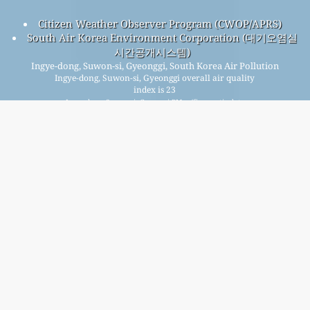
Citizen Weather Observer Program (CWOP/APRS)
South Air Korea Environment Corporation (대기오염실
시간공개시스템)
Ingye-dong, Suwon-si, Gyeonggi, South Korea Air Pollution
Ingye-dong, Suwon-si, Gyeonggi overall air quality
index is 23
Ingye-dong, Suwon-si, Gyeonggi PM
(fine particulate
2.5
matter) AQI is 9 - Ingye-dong, Suwon-si, Gyeonggi PM
(PM10
10
(Respirable particulate matter)) AQI is 10 - Ingye-dong,
Suwon-si, Gyeonggi NO
(Nitrogen Dioxide) AQI is 5 - Ingye-
2
dong, Suwon-si, Gyeonggi SO
(Sulphur Dioxide) AQI is 4 -
2
Ingye-dong, Suwon-si, Gyeonggi O
(Ozone) AQI is 23 - Ingye-
3
dong, Suwon-si, Gyeonggi CO (Carbon Monoxide) AQI is 4 -
Signup for our free monthly mailing list, and get
notified when new articles are available.
submit
This page has been generated on Sunday, Aug 9th 2026, 20:06 pm CST from jp2n