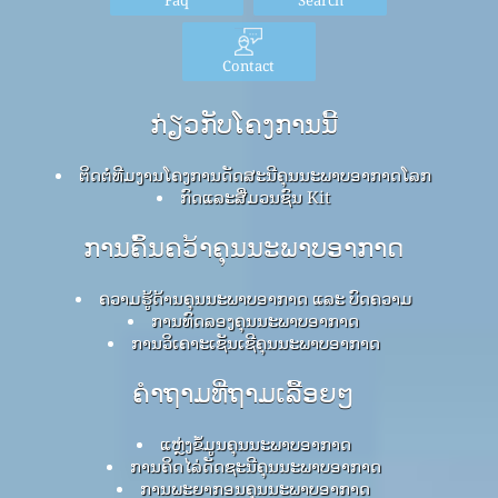
Contact
ກ່ຽວກັບໂຄງການນີ້
ຕິດຕໍ່ທີມງານໂຄງການດັດສະນີຄຸນນະພາບອາກາດໂລກ
ກົດ​ແລະ​ສື່​ມວນ​ຊົນ Kit
ການຄົ້ນຄວ້າຄຸນນະພາບອາກາດ
ຄວາມຮູ້ດ້ານຄຸນນະພາບອາກາດ ແລະ ບົດຄວາມ
ການທົດລອງຄຸນນະພາບອາກາດ
ການວິເຄາະເຊັນເຊີຄຸນນະພາບອາກາດ
ຄໍາຖາມທີ່ຖາມເລື້ອຍໆ
ແຫຼ່ງຂໍ້ມູນຄຸນນະພາບອາກາດ
ການຄິດໄລ່ດັດຊະນີຄຸນນະພາບອາກາດ
ການພະຍາກອນຄຸນນະພາບອາກາດ