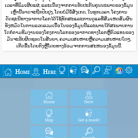
ເວລາທີ່ພິມເຜີຍແຜ່, ແລະເນື່ອງຈາກການຮັບປະກັນຄຸນນະພາບຂອງຂໍ້ມູນ
ເຫຼົ່ານີ້ອາດຈະຖືກປັບປຸງ, ໂດຍບໍ່ມີຂໍ້ສັງເກດ, ໃນທຸກເວລາ. ໂຄງການ
ດັດຊະນີທາງອາກາດໂລກໄດ້ໃຊ້ທັກສະແລະການດູແລທີ່ສົມເຫດສົມຜົນ
ທັງຫມົດໃນການລວບລວມເນື້ອໃນຂອງຂໍ້ມູນນີ້ແລະພາຍໃຕ້ສະພາບການ
ໃດກໍ່ຕາມທີມງານຂອງໂຄງການໂລກຂອງອາກາດທາງໂລກຫຼືຕົວແທນຂອງ
ມັນຈະຮັບຜິດຊອບໃນສັນຍາ, ຄວາມເສຍຫາຍຫຼືຄວາມເສຍຫາຍໃດໆ,
ເກີດຂື້ນໂດຍກົງຫຼືໂດຍທາງອ້ອມຈາກການສະຫນອງຂໍ້ມູນນີ້.
Home
Here
Home
Here
Map
Get a mask!
Faq
Search