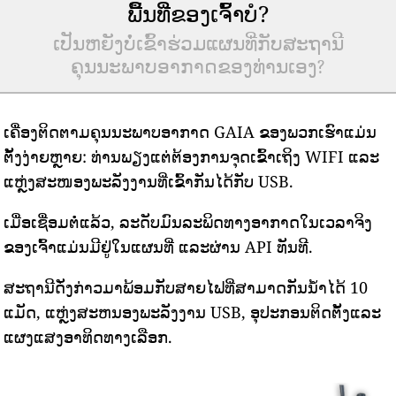
ພື້ນທີ່ຂອງເຈົ້າບໍ?
ເປັນຫຍັງບໍ່ເຂົ້າຮ່ວມແຜນທີ່ກັບສະຖານີ
ຄຸນນະພາບອາກາດຂອງທ່ານເອງ?
ເຄື່ອງຕິດຕາມຄຸນນະພາບອາກາດ GAIA ຂອງພວກເຮົາແມ່ນ
ຕັ້ງງ່າຍຫຼາຍ: ທ່ານພຽງແຕ່ຕ້ອງການຈຸດເຂົ້າເຖິງ WIFI ແລະ
ແຫຼ່ງສະໜອງພະລັງງານທີ່ເຂົ້າກັນໄດ້ກັບ USB.
ເມື່ອເຊື່ອມຕໍ່ແລ້ວ, ລະດັບມົນລະພິດທາງອາກາດໃນເວລາຈິງ
ຂອງເຈົ້າແມ່ນມີຢູ່ໃນແຜນທີ່ ແລະຜ່ານ API ທັນທີ.
ສະຖານີດັ່ງກ່າວມາພ້ອມກັບສາຍໄຟທີ່ສາມາດກັນນ້ໍາໄດ້ 10
ແມັດ, ແຫຼ່ງສະຫນອງພະລັງງານ USB, ອຸປະກອນຕິດຕັ້ງແລະ
ແຜງແສງອາທິດທາງເລືອກ.