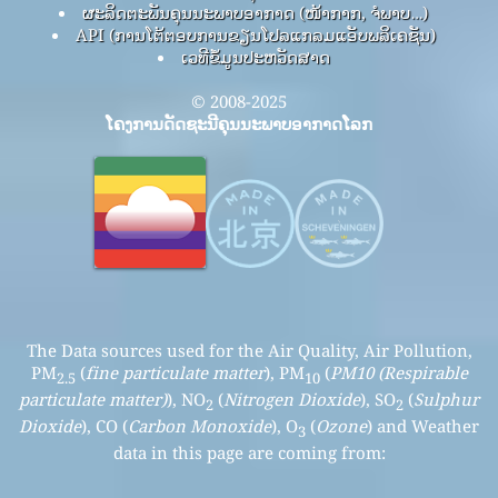
ຜະລິດຕະພັນຄຸນນະພາບອາກາດ (ໜ້າກາກ, ຈໍພາບ…)
API (ການໂຕ້ຕອບການຂຽນໂປລແກລມແອັບພລິເຄຊັນ)
ເວທີຂໍ້ມູນປະຫວັດສາດ
© 2008-2025
ໂຄງການດັດຊະນີຄຸນນະພາບອາກາດໂລກ
The Data sources used for the Air Quality, Air Pollution,
PM
(
fine particulate matter
), PM
(
PM10 (Respirable
2.5
10
particulate matter)
), NO
(
Nitrogen Dioxide
), SO
(
Sulphur
2
2
Dioxide
), CO (
Carbon Monoxide
), O
(
Ozone
) and Weather
3
data in this page are coming from: