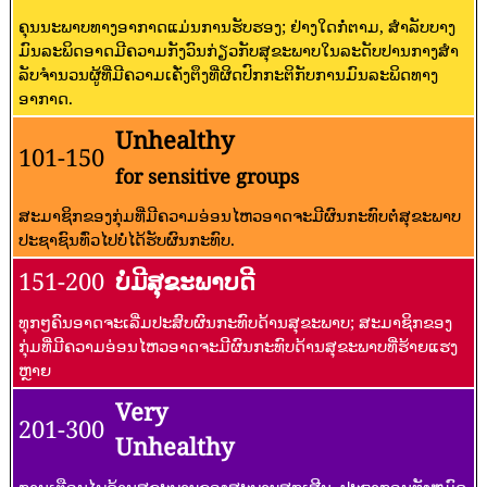
ຄຸນນະພາບທາງອາກາດແມ່ນການຮັບຮອງ; ຢ່າງໃດກໍ່ຕາມ, ສໍາລັບບາງ
ມົນລະພິດອາດມີຄວາມກັງວົນກ່ຽວກັບສຸຂະພາບໃນລະດັບປານກາງສໍາ
ລັບຈໍານວນຜູ້ທີ່ມີຄວາມເຄັ່ງຕຶງທີ່ຜິດປົກກະຕິກັບການມົນລະພິດທາງ
ອາກາດ.
Unhealthy
101-150
for sensitive groups
ສະມາຊິກຂອງກຸ່ມທີ່ມີຄວາມອ່ອນໄຫວອາດຈະມີຜົນກະທົບຕໍ່ສຸຂະພາບ
ປະຊາຊົນທົ່ວໄປບໍ່ໄດ້ຮັບຜົນກະທົບ.
151-200
ບໍ່ມີສຸຂະພາບດີ
ທຸກໆຄົນອາດຈະເລີ່ມປະສົບຜົນກະທົບດ້ານສຸຂະພາບ; ສະມາຊິກຂອງ
ກຸ່ມທີ່ມີຄວາມອ່ອນໄຫວອາດຈະມີຜົນກະທົບດ້ານສຸຂະພາບທີ່ຮ້າຍແຮງ
ຫຼາຍ
Very
201-300
Unhealthy