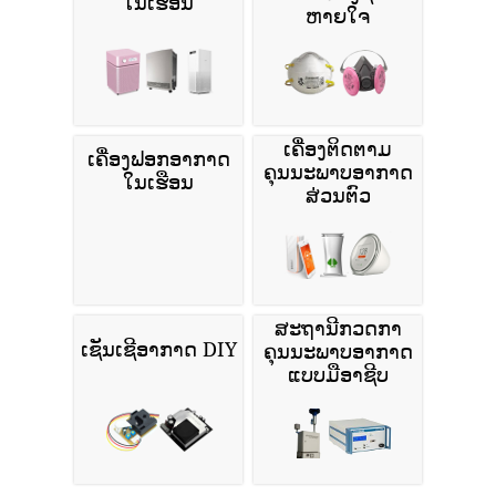
ໃນເຮືອນ
ຫາຍໃຈ
ເຄື່ອງຕິດຕາມ
ເຄື່ອງຟອກອາກາດ
ຄຸນນະພາບອາກາດ
ໃນເຮືອນ
ສ່ວນຕົວ
ສະຖານີກວດກາ
ເຊັນເຊີອາກາດ DIY
ຄຸນນະພາບອາກາດ
ແບບມືອາຊີບ