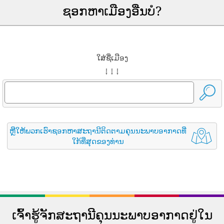
ຊອກຫາເມືອງອື່ນບໍ?
ໃສ່ຊື່ເມືອງ
↓ ↓ ↓
ຫຼືໃຫ້ພວກເຮົາຊອກຫາສະຖານີຕິດຕາມຄຸນນະພາບອາກາດທີ່
ໃກ້ທີ່ສຸດຂອງທ່ານ
ເຈົ້າຮູ້ຈັກສະຖານີຄຸນນະພາບອາກາດຢູ່ໃນ