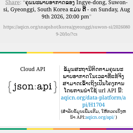
Share
: “
ຄຸນນະພາບອາກາດຂອງ Ingye-dong, Suwon-
si, Gyeonggi, South Korea ແມ່ນ
ດີ
- on Sunday, Aug
9th 2026, 20:00 pm
”
https://aqicn.org/snapshot/korea/gyeonggi/suwon-si/2026080
9-20/lo/?cs
Cloud API
ຂໍ້​ມູນ​ສະ​ຖາ​ນີ​ຕິດ​ຕາມ​ຄຸນ​ນະ​
ພາບ​ອາ​ກາດ​ໃນ​ເວ​ລາ​ທີ່​ແທ້​ຈິງ​
ສາ​ມາດ​ເຂົ້າ​ເຖິງ​ເປັນ​ໂຄງ​ການ​
ໂດຍ​ການ​ນໍາ​ໃຊ້ url API ນີ້​:
aqicn.org/data-platform/a
pi/H1704
(
ສໍາລັບຂໍ້ມູນເພີ່ມເຕີມ, ໃຫ້ກວດເບິ່ງຫ
ນ້າ API:
aqicn.org/api/
)