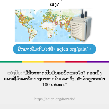
ເອງ?
ສຶກສາເພີ່ມເຕີມໄດ້ທີ່
> aqicn.org/gaia/ <
ແບ່ງປັນ: “
ມື້ນີ້ອາກາດເປັນມົນລະພິດແນວໃດ? ກວດເບິ່ງ
ແຜນທີ່ມົນລະພິດທາງອາກາດໃນເວລາຈິງ, ສໍາລັບຫຼາຍກວ່າ
100 ປະເທດ.
”
https://aqicn.org/here/lo/