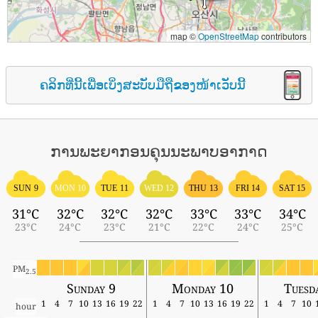
map ©
OpenStreetMap
contributors
ຄລິກທີ່ນີ້ເພື່ອເບິ່ງສະບັບມືຖືຂອງໜ້າເວັບນີ້
ການພະຍາກອນຄຸນນະພາບອາກາດ
SUN 9
MON 10
TUE 11
WED 12
THU 13
FRI 14
SAT 15
31°C
32°C
32°C
32°C
33°C
33°C
34°C
23°C
24°C
23°C
21°C
22°C
24°C
25°C
PM
2.5
Sunday 9
Monday 10
Tuesd
1
4
7
10
13
16
19
22
1
4
7
10
13
16
19
22
1
4
7
10
hour