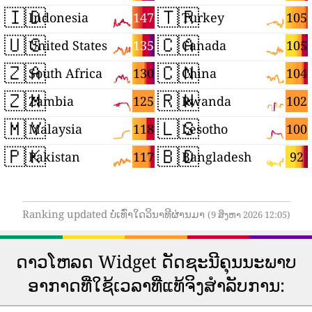
🇮🇩
🇹🇷
147
105
Indonesia
Turkey
🇺🇸
🇨🇦
135
105
United States
Canada
🇿🇦
🇨🇳
130
104
South Africa
China
🇿🇲
🇷🇼
125
102
Zambia
Rwanda
🇲🇾
🇱🇸
118
100
Malaysia
Lesotho
🇵🇰
🇧🇩
117
92
Pakistan
Bangladesh
Ranking updated ບໍ່ເທົ່າໃດວິນາທີຜ່ານມາ
(9 ສິງຫາ 2026 12:05)
ດາວ​ໂຫລດ Widget ດັດ​ຊະ​ນີ​ຄຸນ​ນະ​ພາບ​
ອາ​ກາດ​ທີ່​ໃຊ້​ເວ​ລາ​ທີ່​ແທ້​ຈິງ​ສໍາ​ລັບ​ການ​: