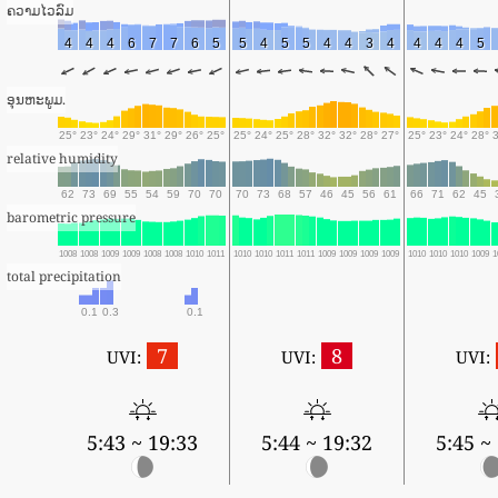
ຄວາມໄວລົມ
4
4
4
6
7
7
6
5
5
4
5
5
4
4
3
4
4
4
4
5
ອຸນຫະພູມ.
25°
23°
24°
29°
31°
29°
26°
25°
25°
24°
25°
28°
32°
32°
28°
27°
25°
23°
24°
28°
relative humidity
62
73
69
55
54
59
70
70
70
73
68
57
46
45
56
61
66
71
62
45
barometric pressure
1008
1008
1009
1009
1008
1008
1010
1011
1010
1010
1011
1011
1009
1009
1009
1009
1010
1010
1010
1009
1
total precipitation
0.1
0.3
0.1
7
8
UVI:
UVI:
UVI:
5:43 ~ 19:33
5:44 ~ 19:32
5:45 ~