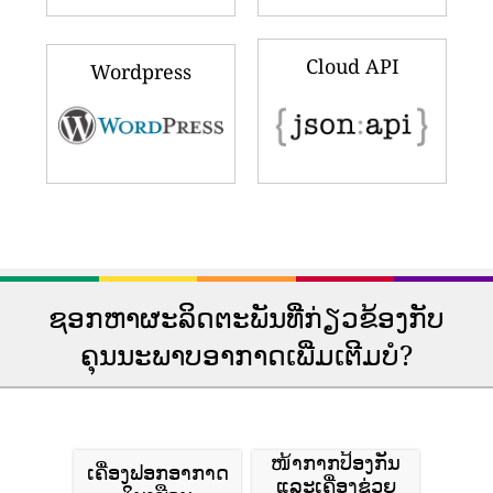
Cloud API
Wordpress
ຊອກຫາຜະລິດຕະພັນທີ່ກ່ຽວຂ້ອງກັບ
ຄຸນນະພາບອາກາດເພີ່ມເຕີມບໍ?
ໜ້າກາກປ້ອງກັນ
ເຄື່ອງຟອກອາກາດ
ແລະເຄື່ອງຊ່ວຍ