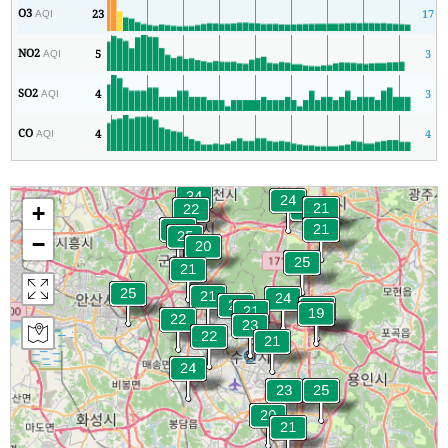
O3
23
17
AQI
NO2
5
3
AQI
SO2
4
3
AQI
CO
4
4
AQI
+
−