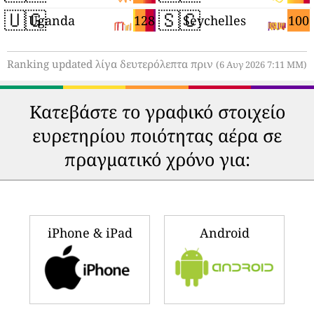
🇺🇬
🇸🇨
128
100
Uganda
Seychelles
Ranking updated λίγα δευτερόλεπτα πριν
(6 Αυγ 2026 7:11 ΜΜ)
Κατεβάστε το γραφικό στοιχείο
ευρετηρίου ποιότητας αέρα σε
πραγματικό χρόνο για:
iPhone & iPad
Android