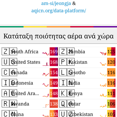
am-si/jeongja
&
aqicn.org/data-platform/
Κατάταξη ποιότητας αέρα ανά χώρα
🇿🇦
🇿🇲
169
125
South Africa
Zambia
🇺🇸
🇵🇰
168
120
United States
Pakistan
🇨🇦
🇱🇸
154
116
Canada
Lesotho
🇮🇩
🇮🇳
149
116
Indonesia
India
🇦🇪
🇰🇪
148
111
United Arab Emirates
Kenya
🇷🇼
🇶🇦
138
106
Rwanda
Qatar
🇨🇳
🇺🇿
133
105
China
Uzbekistan