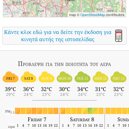
map ©
OpenStreetMap
contributors
Κάντε κλικ εδώ για να δείτε την έκδοση για
κινητά αυτής της ιστοσελίδας
Πρόβλεψη για την ποιότητα του αέρα
FRI 7
SAT 8
SUN 9
MON 10
TUE 11
WED 12
THU 13
39°C
36°C
32°C
30°C
34°C
31°C
32°C
29°C
24°C
23°C
24°C
24°C
23°C
23°C
PM
2.5
Friday 7
Saturday 8
Sund
1
4
7
10
13
16
19
22
1
4
7
10
13
16
19
22
1
4
7
10
ώρα