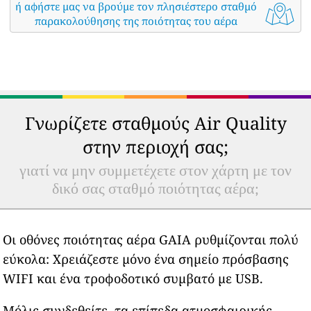
ή αφήστε μας να βρούμε τον πλησιέστερο σταθμό
παρακολούθησης της ποιότητας του αέρα
Γνωρίζετε σταθμούς Air Quality
στην περιοχή σας;
γιατί να μην συμμετέχετε στον χάρτη με τον
δικό σας σταθμό ποιότητας αέρα;
Οι οθόνες ποιότητας αέρα GAIA ρυθμίζονται πολύ
εύκολα: Χρειάζεστε μόνο ένα σημείο πρόσβασης
WIFI και ένα τροφοδοτικό συμβατό με USB.
Μόλις συνδεθείτε, τα επίπεδα ατμοσφαιρικής