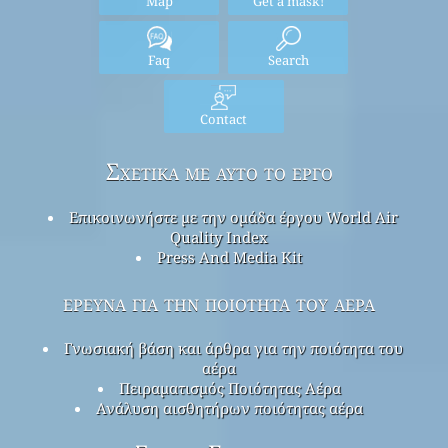
Map
Get a mask!
Faq
Search
Contact
Σχετικά με αυτό το έργο
Επικοινωνήστε με την ομάδα έργου World Air
Quality Index
Press And Media Kit
έρευνα για την ποιότητα του αέρα
Γνωσιακή βάση και άρθρα για την ποιότητα του
αέρα
Πειραματισμός Ποιότητας Αέρα
Ανάλυση αισθητήρων ποιότητας αέρα