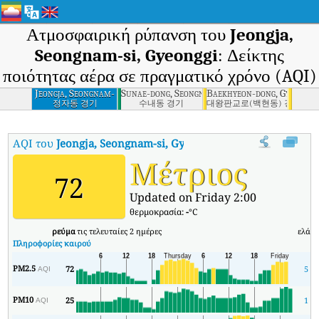
Ατμοσφαιρική ρύπανση του
Jeongja,
Seongnam-si, Gyeonggi
: Δείκτης
ποιότητας αέρα σε πραγματικό χρόνο (AQI)
Jeongja, Seongnam-
Sunae-dong, Seongnam-si, Gyeonggi
Baekhyeon-dong, Gyeonggi
si, Gyeonggi
정자동 경기
수내동 경기
대왕판교로(백현동) 경기
AQI του
Jeongja, Seongnam-si, Gyeonggi
:
Δείκτης ποιότητας αέρα
Μέτριος
72
Updated on Friday 2:00
θερμοκρασία:
-
°C
ρεύμα
τις τελευταίες 2 ημέρες
ελάχ
Πληροφορίες καιρού
PM2.5
72
5
AQI
PM10
25
1
AQI