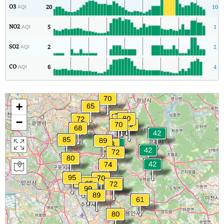
O3
20
10
AQI
NO2
5
1
AQI
SO2
2
2
AQI
CO
6
4
AQI
+
−