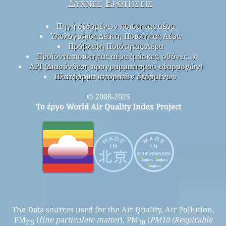
Συχνές Ερωτήσεις
Πηγή δεδομένων ποιότητας αέρα
Υπολογισμός Δείκτη Ποιότητας Αέρα
Πρόβλεψη Ποιότητας Αέρα
Προϊόντα ποιότητας αέρα (μάσκες, οθόνες…)
API (Διασύνδεση προγραμματισμού εφαρμογών)
Πλατφόρμα ιστορικών δεδομένων
© 2008-2025
Το έργο World Air Quality Index Project
The Data sources used for the Air Quality, Air Pollution,
PM
(
fine particulate matter
), PM
(
PM10 (Respirable
2.5
10