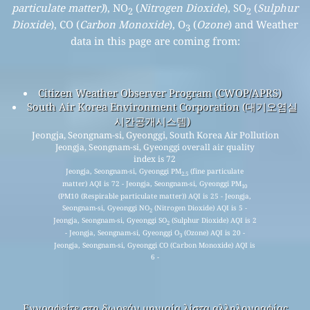
particulate matter)
), NO
(
Nitrogen Dioxide
), SO
(
Sulphur
2
2
Dioxide
), CO (
Carbon Monoxide
), O
(
Ozone
) and Weather
3
data in this page are coming from:
Citizen Weather Observer Program (CWOP/APRS)
South Air Korea Environment Corporation (대기오염실
시간공개시스템)
Jeongja, Seongnam-si, Gyeonggi, South Korea Air Pollution
Jeongja, Seongnam-si, Gyeonggi overall air quality
index is 72
Jeongja, Seongnam-si, Gyeonggi PM
(fine particulate
2.5
matter) AQI is 72 - Jeongja, Seongnam-si, Gyeonggi PM
10
(PM10 (Respirable particulate matter)) AQI is 25 - Jeongja,
Seongnam-si, Gyeonggi NO
(Nitrogen Dioxide) AQI is 5 -
2
Jeongja, Seongnam-si, Gyeonggi SO
(Sulphur Dioxide) AQI is 2
2
- Jeongja, Seongnam-si, Gyeonggi O
(Ozone) AQI is 20 -
3
Jeongja, Seongnam-si, Gyeonggi CO (Carbon Monoxide) AQI is
6 -
Εγγραφείτε στη δωρεάν μηνιαία λίστα αλληλογραφίας