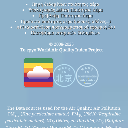
Πηγή δεδομένων ποιότητας αέρα
Υπολογισμός Δείκτη Ποιότητας Αέρα
Πρόβλεψη Ποιότητας Αέρα
Προϊόντα ποιότητας αέρα (μάσκες, οθόνες…)
API (Διασύνδεση προγραμματισμού εφαρμογών)
Πλατφόρμα ιστορικών δεδομένων
© 2008-2025
Το έργο World Air Quality Index Project
The Data sources used for the Air Quality, Air Pollution,
PM
(
fine particulate matter
), PM
(
PM10 (Respirable
2.5
10
particulate matter)
), NO
(
Nitrogen Dioxide
), SO
(
Sulphur
2
2
Dioxide
), CO (
Carbon Monoxide
), O
(
Ozone
) and Weather