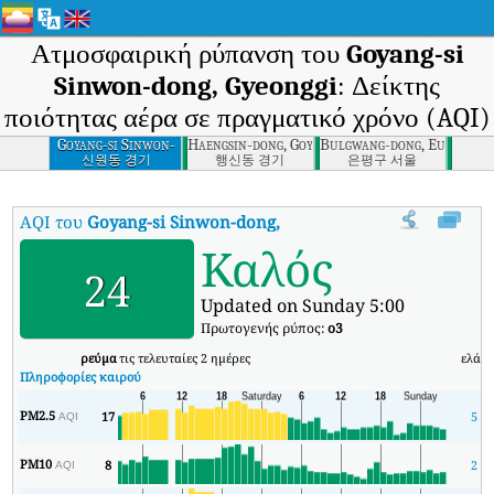
Ατμοσφαιρική ρύπανση του
Goyang-si
Sinwon-dong, Gyeonggi
: Δείκτης
ποιότητας αέρα σε πραγματικό χρόνο (AQI)
Goyang-si Sinwon-
Haengsin-dong, Goyang-si, Gyeonggi
Bulgwang-dong, Eunpyeong
dong, Gyeonggi
신원동 경기
행신동 경기
은평구 서울
AQI του
Goyang-si Sinwon-dong, Gyeonggi
:
Δείκτης ποιότητας α
Καλός
24
Updated on Sunday 5:00
Πρωτογενής ρύπος:
o3
ρεύμα
τις τελευταίες 2 ημέρες
ελάχ
Πληροφορίες καιρού
PM2.5
17
5
AQI
PM10
8
2
AQI