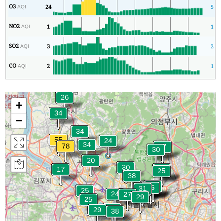
O3
24
5
AQI
NO2
1
1
AQI
SO2
3
2
AQI
CO
2
1
AQI
+
−