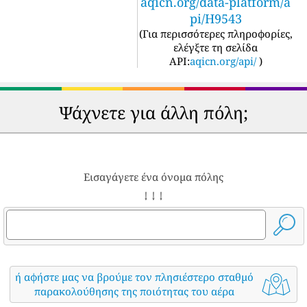
aqicn.org/data-platform/a
pi/H9543
(
Για περισσότερες πληροφορίες,
ελέγξτε τη σελίδα
API:
aqicn.org/api/
)
Ψάχνετε για άλλη πόλη;
Εισαγάγετε ένα όνομα πόλης
↓ ↓ ↓
ή αφήστε μας να βρούμε τον πλησιέστερο σταθμό
παρακολούθησης της ποιότητας του αέρα