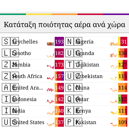
Κατάταξη ποιότητας αέρα ανά χώρα
🇸🇨
🇳🇬
193
131
Seychelles
Nigeria
🇱🇸
🇺🇬
182
130
Lesotho
Uganda
🇿🇲
🇹🇯
173
127
Zambia
Tajikistan
🇿🇦
🇺🇿
157
115
South Africa
Uzbekistan
🇦🇪
🇨🇳
149
114
United Arab Emirates
China
🇮🇩
🇶🇦
142
112
Indonesia
Qatar
🇮🇳
🇰🇪
140
111
India
Kenya
🇺🇸
🇵🇰
137
109
United States
Pakistan