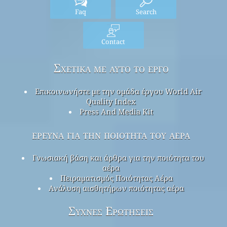
Faq
Search
Contact
Σχετικά με αυτό το έργο
Επικοινωνήστε με την ομάδα έργου World Air
Quality Index
Press And Media Kit
έρευνα για την ποιότητα του αέρα
Γνωσιακή βάση και άρθρα για την ποιότητα του
αέρα
Πειραματισμός Ποιότητας Αέρα
Ανάλυση αισθητήρων ποιότητας αέρα
Συχνές Ερωτήσεις