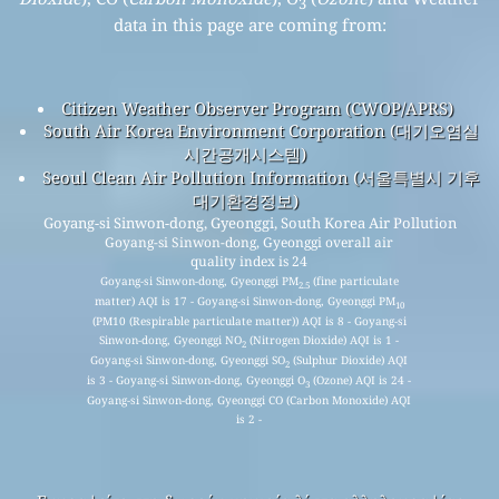
3
data in this page are coming from:
Citizen Weather Observer Program (CWOP/APRS)
South Air Korea Environment Corporation (대기오염실
시간공개시스템)
Seoul Clean Air Pollution Information (서울특별시 기후
대기환경정보)
Goyang-si Sinwon-dong, Gyeonggi, South Korea Air Pollution
Goyang-si Sinwon-dong, Gyeonggi overall air
quality index is 24
Goyang-si Sinwon-dong, Gyeonggi PM
(fine particulate
2.5
matter) AQI is 17 - Goyang-si Sinwon-dong, Gyeonggi PM
10
(PM10 (Respirable particulate matter)) AQI is 8 - Goyang-si
Sinwon-dong, Gyeonggi NO
(Nitrogen Dioxide) AQI is 1 -
2
Goyang-si Sinwon-dong, Gyeonggi SO
(Sulphur Dioxide) AQI
2
is 3 - Goyang-si Sinwon-dong, Gyeonggi O
(Ozone) AQI is 24 -
3
Goyang-si Sinwon-dong, Gyeonggi CO (Carbon Monoxide) AQI
is 2 -