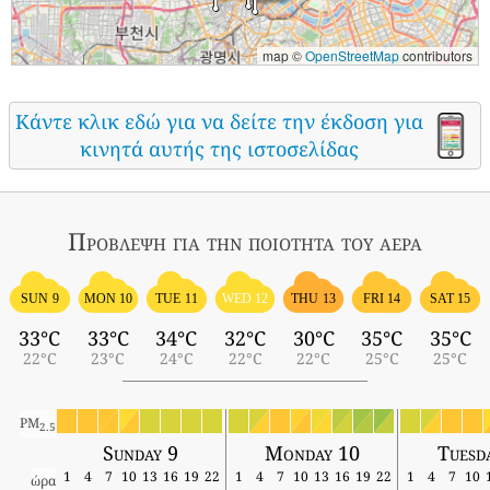
map ©
OpenStreetMap
contributors
Κάντε κλικ εδώ για να δείτε την έκδοση για
κινητά αυτής της ιστοσελίδας
Πρόβλεψη για την ποιότητα του αέρα
SUN 9
MON 10
TUE 11
WED 12
THU 13
FRI 14
SAT 15
33°C
33°C
34°C
32°C
30°C
35°C
35°C
22°C
23°C
24°C
22°C
22°C
25°C
25°C
PM
2.5
Sunday 9
Monday 10
Tuesd
1
4
7
10
13
16
19
22
1
4
7
10
13
16
19
22
1
4
7
10
ώρα