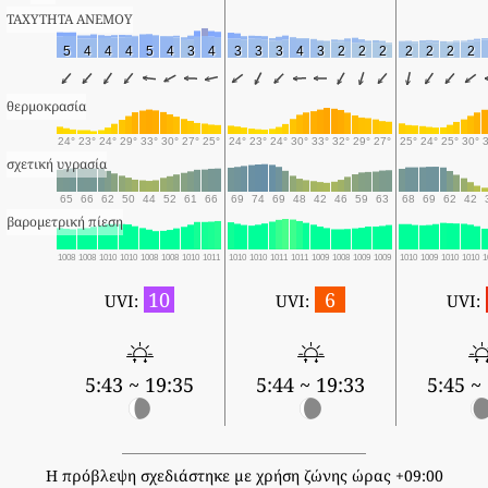
ΤΑΧΥΤΗΤΑ ΑΝΕΜΟΥ
5
4
4
4
5
4
3
4
3
3
3
4
3
2
2
2
2
2
2
2
θερμοκρασία
24°
23°
24°
29°
33°
30°
27°
25°
24°
23°
24°
30°
33°
32°
29°
27°
25°
24°
25°
30°
σχετική υγρασία
65
66
62
50
44
52
61
66
69
74
69
48
42
46
59
63
68
69
62
42
βαρομετρική πίεση
1008
1008
1010
1010
1008
1008
1010
1011
1010
1010
1011
1011
1009
1008
1009
1009
1010
1009
1010
1010
1
10
6
UVI:
UVI:
UVI:
5:43 ~ 19:35
5:44 ~ 19:33
5:45 ~
Η πρόβλεψη σχεδιάστηκε με χρήση ζώνης ώρας +09:00