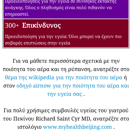
Προειδοποιήσεις για την υγεία σε συνθήκες έκτακτης
ανάγκης. Όλος ο πληθυσμός είναι πολύ πιθανόν να
επηρεαστεί.
300+
Επικίνδυνος
Προειδοποίηση για την υγεία: Όλοι μπορεί να έχουν πιο
σοβαρές επιπτώσεις στην υγεία
Για να μάθετε περισσότερα σχετικά με την
ποιότητα του αέρα και τη ρύπανση, ανατρέξτε στο
θέμα της wikipedia για την ποιότητα του αέρα
ή
στον
οδηγό airnow για την ποιότητα του αέρα και
την υγεία σας
.
Για πολύ χρήσιμες συμβουλές υγείας του γιατρού
του Πεκίνου Richard Saint Cyr MD, ανατρέξτε στο
ιστολόγιο
www.myhealthbeijing.com
.