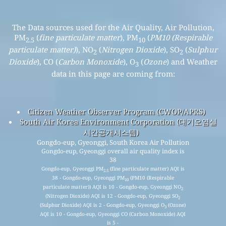
The Data sources used for the Air Quality, Air Pollution,
PM
(
fine particulate matter
), PM
(
PM10 (Respirable
2.5
10
particulate matter)
), NO
(
Nitrogen Dioxide
), SO
(
Sulphur
2
2
Dioxide
), CO (
Carbon Monoxide
), O
(
Ozone
) and Weather
3
data in this page are coming from:
Citizen Weather Observer Program (CWOP/APRS)
South Air Korea Environment Corporation (대기오염실
시간공개시스템)
Gongdo-eup, Gyeonggi, South Korea Air Pollution
Gongdo-eup, Gyeonggi overall air quality index is
38
Gongdo-eup, Gyeonggi PM
(fine particulate matter) AQI is
2.5
38 - Gongdo-eup, Gyeonggi PM
(PM10 (Respirable
10
particulate matter)) AQI is 10 - Gongdo-eup, Gyeonggi NO
2
(Nitrogen Dioxide) AQI is 12 - Gongdo-eup, Gyeonggi SO
2
(Sulphur Dioxide) AQI is 2 - Gongdo-eup, Gyeonggi O
(Ozone)
3
AQI is 10 - Gongdo-eup, Gyeonggi CO (Carbon Monoxide) AQI
is 5 -