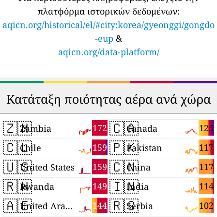
πλατφόρμα ιστορικών δεδομένων:
aqicn.org/historical/el/#city:korea/gyeonggi/gongdo
-eup
&
aqicn.org/data-platform/
Κατάταξη ποιότητας αέρα ανά χώρα
🇿🇲
🇨🇦
172
125
Zambia
Canada
🇨🇱
🇵🇰
159
117
Chile
Pakistan
🇺🇸
🇨🇳
159
117
United States
China
🇷🇼
🇮🇳
149
114
Rwanda
India
🇦🇪
🇷🇸
144
102
United Arab Emirates
Serbia