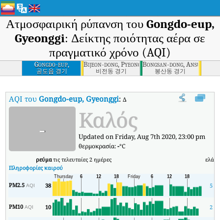
Ατμοσφαιρική ρύπανση του
Gongdo-eup,
Gyeonggi
: Δείκτης ποιότητας αέρα σε
πραγματικό χρόνο (AQI)
Gongdo-eup,
Bijeon-dong, Pyeongtaek-si, Gyeonggi
Bongsan-dong, Ansung-si, 
Gyeonggi
공도읍 경기
비전동 경기
봉산동 경기
AQI του
Gongdo-eup, Gyeonggi
:
Δείκτης ποιότητας αέρα σε πραγμα
Καλός
-
Updated on Friday, Aug 7th 2020, 23:00 pm
θερμοκρασία:
-
°C
ρεύμα
τις τελευταίες 2 ημέρες
ελάχ
Πληροφορίες καιρού
PM2.5
38
5
AQI
PM10
10
2
AQI