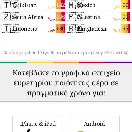
🇹🇯
🇲🇽
142
99
Tajikistan
Mexico
🇿🇦
🇵🇸
136
99
South Africa
Palestine
🇮🇩
🇧🇩
130
95
Indonesia
Bangladesh
Ranking updated λίγα δευτερόλεπτα πριν
(7 Αυγ 2026 4:49 ΠΜ)
Κατεβάστε το γραφικό στοιχείο
ευρετηρίου ποιότητας αέρα σε
πραγματικό χρόνο για:
iPhone & iPad
Android