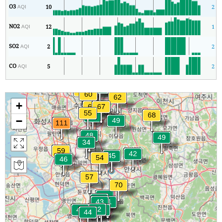
O3
10
2
AQI
NO2
12
1
AQI
SO2
2
2
AQI
CO
5
2
AQI
+
−