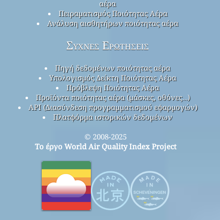
αέρα
Πειραματισμός Ποιότητας Αέρα
Ανάλυση αισθητήρων ποιότητας αέρα
Συχνές Ερωτήσεις
Πηγή δεδομένων ποιότητας αέρα
Υπολογισμός Δείκτη Ποιότητας Αέρα
Πρόβλεψη Ποιότητας Αέρα
Προϊόντα ποιότητας αέρα (μάσκες, οθόνες…)
API (Διασύνδεση προγραμματισμού εφαρμογών)
Πλατφόρμα ιστορικών δεδομένων
© 2008-2025
Το έργο World Air Quality Index Project