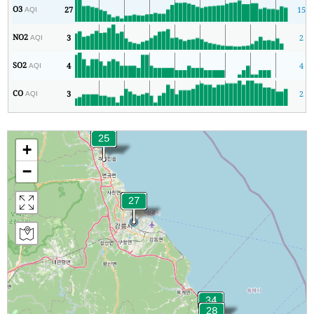
O3
27
15
AQI
NO2
3
2
AQI
SO2
4
4
AQI
CO
3
2
AQI
+
−