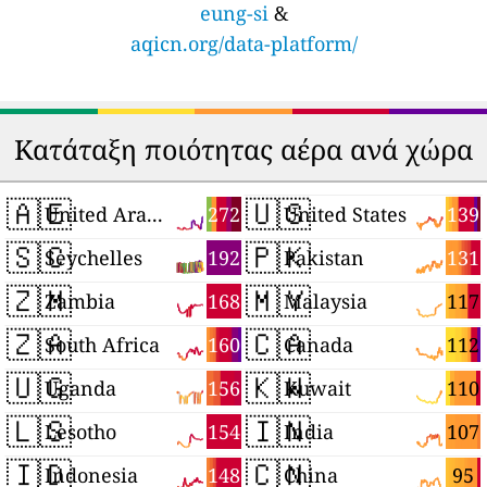
eung-si
&
aqicn.org/data-platform/
Κατάταξη ποιότητας αέρα ανά χώρα
🇦🇪
🇺🇸
272
139
United Arab Emirates
United States
🇸🇨
🇵🇰
192
131
Seychelles
Pakistan
🇿🇲
🇲🇾
168
117
Zambia
Malaysia
🇿🇦
🇨🇦
160
112
South Africa
Canada
🇺🇬
🇰🇼
156
110
Uganda
Kuwait
🇱🇸
🇮🇳
154
107
Lesotho
India
🇮🇩
🇨🇳
148
95
Indonesia
China