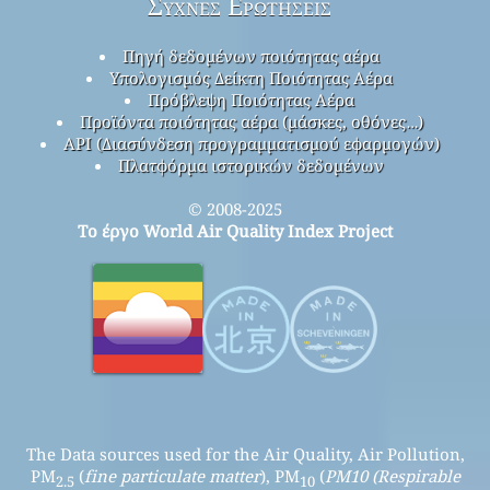
Συχνές Ερωτήσεις
Πηγή δεδομένων ποιότητας αέρα
Υπολογισμός Δείκτη Ποιότητας Αέρα
Πρόβλεψη Ποιότητας Αέρα
Προϊόντα ποιότητας αέρα (μάσκες, οθόνες…)
API (Διασύνδεση προγραμματισμού εφαρμογών)
Πλατφόρμα ιστορικών δεδομένων
© 2008-2025
Το έργο World Air Quality Index Project
The Data sources used for the Air Quality, Air Pollution,
PM
(
fine particulate matter
), PM
(
PM10 (Respirable
2.5
10