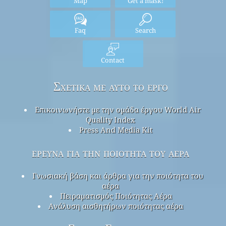
Map
Get a mask!
Faq
Search
Contact
Σχετικά με αυτό το έργο
Επικοινωνήστε με την ομάδα έργου World Air
Quality Index
Press And Media Kit
έρευνα για την ποιότητα του αέρα
Γνωσιακή βάση και άρθρα για την ποιότητα του
αέρα
Πειραματισμός Ποιότητας Αέρα
Ανάλυση αισθητήρων ποιότητας αέρα