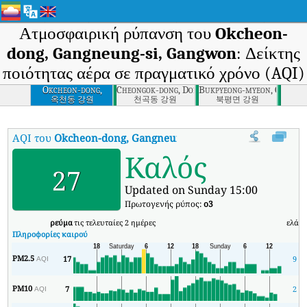
Ατμοσφαιρική ρύπανση του
Okcheon-
dong, Gangneung-si, Gangwon
: Δείκτης
ποιότητας αέρα σε πραγματικό χρόνο (AQI)
Okcheon-dong,
Cheongok-dong, Donghae-si, Gangwon
Bukpyeong-myeon, Gangw
Gangneung-si,
옥천동 강원
천곡동 강원
북평면 강원
Gangwon
AQI του
Okcheon-dong, Gangneung-si, Gangwon
:
Δείκτης ποι
Καλός
27
Updated on Sunday 15:00
Πρωτογενής ρύπος:
o3
ρεύμα
τις τελευταίες 2 ημέρες
ελάχ
Πληροφορίες καιρού
PM2.5
17
9
AQI
PM10
7
2
AQI