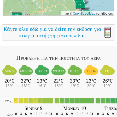
map ©
OpenStreetMap
contributors
Κάντε κλικ εδώ για να δείτε την έκδοση για
κινητά αυτής της ιστοσελίδας
Πρόβλεψη για την ποιότητα του αέρα
SUN 9
MON 10
TUE 11
WED 12
THU 13
FRI 14
SAT 15
20°C
22°C
23°C
22°C
23°C
23°C
26°C
16°C
18°C
16°C
18°C
19°C
20°C
19°C
PM
2.5
Sunday 9
Monday 10
Tuesd
0
3
6
9
12
15
18
21
0
3
6
9
12
15
18
21
0
3
6
9
ώρα