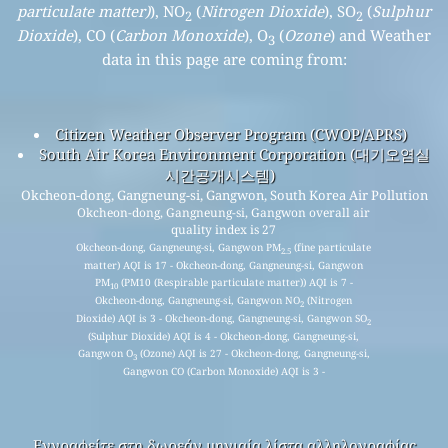
particulate matter)
), NO
(
Nitrogen Dioxide
), SO
(
Sulphur
2
2
Dioxide
), CO (
Carbon Monoxide
), O
(
Ozone
) and Weather
3
data in this page are coming from:
Citizen Weather Observer Program (CWOP/APRS)
South Air Korea Environment Corporation (대기오염실
시간공개시스템)
Okcheon-dong, Gangneung-si, Gangwon, South Korea Air Pollution
Okcheon-dong, Gangneung-si, Gangwon overall air
quality index is 27
Okcheon-dong, Gangneung-si, Gangwon PM
(fine particulate
2.5
matter) AQI is 17 - Okcheon-dong, Gangneung-si, Gangwon
PM
(PM10 (Respirable particulate matter)) AQI is 7 -
10
Okcheon-dong, Gangneung-si, Gangwon NO
(Nitrogen
2
Dioxide) AQI is 3 - Okcheon-dong, Gangneung-si, Gangwon SO
2
(Sulphur Dioxide) AQI is 4 - Okcheon-dong, Gangneung-si,
Gangwon O
(Ozone) AQI is 27 - Okcheon-dong, Gangneung-si,
3
Gangwon CO (Carbon Monoxide) AQI is 3 -
Εγγραφείτε στη δωρεάν μηνιαία λίστα αλληλογραφίας