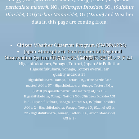
2.5
10
particulate matter)
), NO
(
Nitrogen Dioxide
), SO
(
Sulphur
2
2
Dioxide
), CO (
Carbon Monoxide
), O
(
Ozone
) and Weather
3
data in this page are coming from:
Citizen Weather Observer Program (CWOP/APRS)
Japan Atmospheric Environmental Regional
Observation System (環境省大気汚染物質広域監視システム)
Higashifukubara, Yonago, Tottori, Japan Air Pollution
Higashifukubara, Yonago, Tottori overall air
quality index is 57
Higashifukubara, Yonago, Tottori PM
(fine particulate
2.5
matter) AQI is 57 - Higashifukubara, Yonago, Tottori PM
10
(PM10 (Respirable particulate matter)) AQI is 10 -
Higashifukubara, Yonago, Tottori NO
(Nitrogen Dioxide) AQI
2
is 8 - Higashifukubara, Yonago, Tottori SO
(Sulphur Dioxide)
2
AQI is 2 - Higashifukubara, Yonago, Tottori O
(Ozone) AQI is
3
22 - Higashifukubara, Yonago, Tottori CO (Carbon Monoxide)
AQI is 2 -