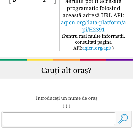
aerului pot fi accesate
programatic folosind
această adresă URL API:
aqicn.org/data-platform/a
pi/H2391
(
Pentru mai multe informații,
consultați pagina
API:
aqicn.org/api/
)
Cauți alt oraș?
Introduceți un nume de oraș
↓ ↓ ↓