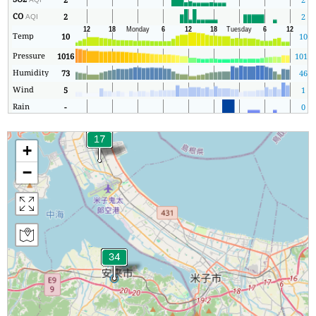
CO
2
2
AQI
Temp
10
10
Pressure
1016
1011
Humidity
73
46
Wind
5
1
Rain
-
0
+
−