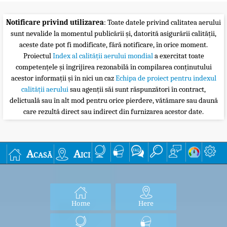
Notificare privind utilizarea
: Toate datele privind calitatea aerului
sunt nevalide la momentul publicării și, datorită asigurării calității,
aceste date pot fi modificate, fără notificare, în orice moment.
Proiectul
Index al calității aerului mondial
a exercitat toate
competențele și îngrijirea rezonabilă în compilarea conținutului
acestor informații și în nici un caz
Echipa de proiect pentru indexul
calității aerului
sau agenții săi sunt răspunzători în contract,
delictuală sau în alt mod pentru orice pierdere, vătămare sau daună
care rezultă direct sau indirect din furnizarea acestor date.
Acasă
Aici
Home
Here