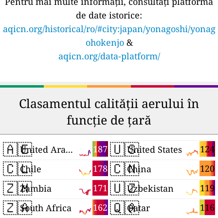
Pentru mai multe informații, consultați platforma
de date istorice:
aqicn.org/historical/ro/#city:japan/yonagoshi/yonag
ohokenjo
&
aqicn.org/data-platform/
Clasamentul calității aerului în
funcție de țară
🇦🇪
🇺🇸
187
124
United Arab Emirates
United States
🇨🇱
🇨🇳
178
120
Chile
China
🇿🇲
🇺🇿
171
119
Zambia
Uzbekistan
🇿🇦
🇶🇦
162
116
South Africa
Qatar