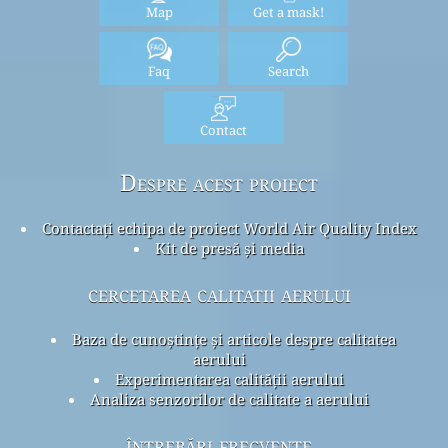
Map
Get a mask!
Faq
Search
Contact
Despre acest proiect
Contactați echipa de proiect World Air Quality Index
Kit de presă și media
cercetarea calitatii aerului
Baza de cunoștințe și articole despre calitatea
aerului
Experimentarea calității aerului
Analiza senzorilor de calitate a aerului
întrebări frecvente