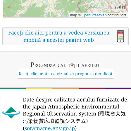
map ©
OpenStreetMap
contributors
Faceți clic aici pentru a vedea versiunea
mobilă a acestei pagini web
Prognoza calității aerului
faceți clic pentru a vizualiza prognoza detaliată
Date despre calitatea aerului furnizate de:
the Japan Atmospheric Environmental
Regional Observation System (環境省大気
汚染物質広域監視システム)
(
soramame.env.go.jp
)