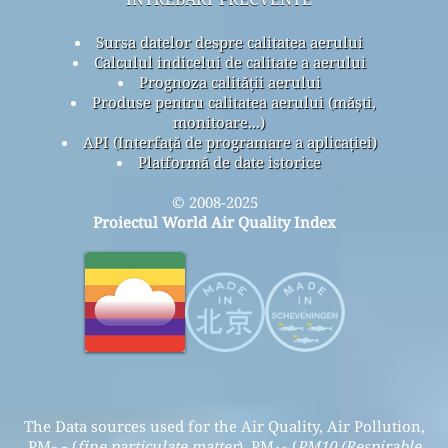
Sursa datelor despre calitatea aerului
Calculul indicelui de calitate a aerului
Prognoza calității aerului
Produse pentru calitatea aerului (măști,
monitoare...)
API (Interfață de programare a aplicației)
Platformă de date istorice
© 2008-2025
Proiectul World Air Quality Index
The Data sources used for the Air Quality, Air Pollution,
PM
(
fine particulate matter
), PM
(
PM10 (Respirable