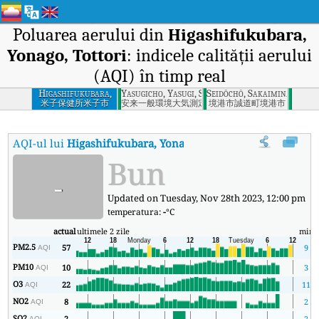
Poluarea aerului din
Higashifukubara,
Yonago, Tottori
: indicele calității aerului
(AQI) în timp real
Higashifukubara,
Yasugicho, Yasugi, Shimane
Seidōchō, Sakaiminato-shi,
Yonago, Tottori
米子保健所米子市
安来一般環境大気測定局安来市
境港市誠道町境港市
AQI-ul lui
Higashifukubara, Yonago, Tottori
:
Indicele calității 
Bun
-
Updated on Tuesday, Nov 28th 2023, 12:00 pm
temperatura:
-
°C
actual
ultimele 2 zile
min
PM2.5
57
9
AQI
PM10
10
3
AQI
O3
22
11
AQI
NO2
8
2
AQI
SO2
2
2
AQI