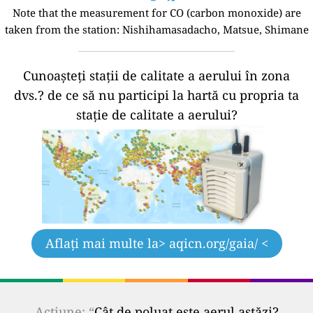
Note that the measurement for CO (carbon monoxide) are
taken from the station:
Nishihamasadacho, Matsue, Shimane
Cunoașteți stații de calitate a aerului în zona
dvs.?
de ce să nu participi la hartă cu propria ta
stație de calitate a aerului?
Aflați mai multe la
> aqicn.org/gaia/ <
Acțiune: “
Cât de poluat este aerul astăzi?