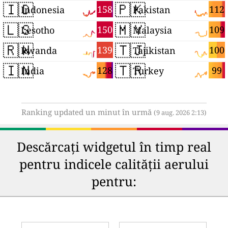
🇮🇩
🇵🇰
158
112
Indonesia
Pakistan
🇱🇸
🇲🇾
150
109
Lesotho
Malaysia
🇷🇼
🇹🇯
139
100
Rwanda
Tajikistan
🇮🇳
🇹🇷
128
99
India
Turkey
Ranking updated un minut în urmă
(9 aug. 2026 2:13)
Descărcați widgetul în timp real
pentru indicele calității aerului
pentru: