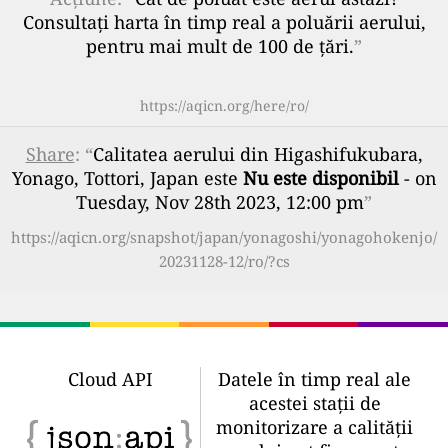
Consultați harta în timp real a poluării aerului,
pentru mai mult de 100 de țări.
”
https://aqicn.org/here/ro/
Share
: “
Calitatea aerului din Higashifukubara,
Yonago, Tottori, Japan este
Nu este disponibil
- on
Tuesday, Nov 28th 2023, 12:00 pm
”
https://aqicn.org/snapshot/japan/yonagoshi/yonagohokenjo/
20231128-12/ro/?cs
Cloud API
Datele în timp real ale
acestei stații de
monitorizare a calității