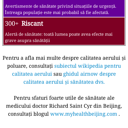
Avertismente de sănătate privind situațiile de urgență.
Întreaga populație este mai probabil să fie afectată.
300+
Riscant
Alertă de sănătate: toată lumea poate avea efecte mai
grave asupra sănătății
Pentru a afla mai multe despre calitatea aerului și
poluare, consultați
subiectul wikipedia pentru
calitatea aerului
sau
ghidul airnow despre
calitatea aerului și sănătatea dvs.
Pentru sfaturi foarte utile de sănătate ale
medicului doctor Richard Saint Cyr din Beijing,
consultați blogul
www.myhealthbeijing.com
.