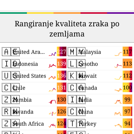
Rangiranje kvaliteta zraka po
zemljama
🇦🇪
🇲🇾
227
117
United Arab Emirates
Malaysia
🇮🇩
🇱🇸
139
113
Indonesia
Lesotho
🇺🇸
🇰🇼
136
112
United States
Kuwait
🇨🇱
🇨🇦
131
100
Chile
Canada
🇿🇲
🇮🇳
130
99
Zambia
India
🇷🇼
🇨🇳
126
97
Rwanda
China
🇿🇦
🇹🇷
124
94
South Africa
Turkey