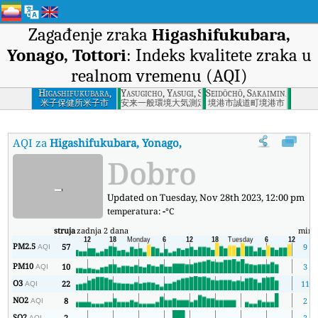
Zagađenje zraka
Higashifukubara,
Yonago, Tottori
: Indeks kvalitete zraka u
realnom vremenu (AQI)
Higashifukubara,
Yasugicho, Yasugi, Shimane
Seidōchō, Sakaiminato-shi,
Yonago, Tottori
米子保健所米子市
安来一般環境大気測定局安来市
境港市誠道町境港市
AQI za
Higashifukubara, Yonago, Tottori
:
Indeks kvaliteta zrak
Dobro
-
Updated on Tuesday, Nov 28th 2023, 12:00 pm
temperatura:
-
°C
struja
zadnja 2 dana
min
PM2.5
57
9
AQI
PM10
10
3
AQI
O3
22
11
AQI
NO2
8
2
AQI
SO2
2
2
AQI