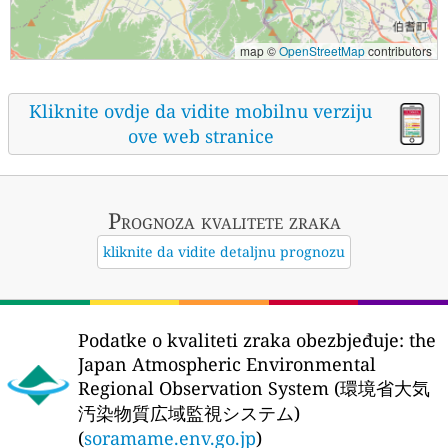
map ©
OpenStreetMap
contributors
Kliknite ovdje da vidite mobilnu verziju
ove web stranice
Prognoza kvalitete zraka
kliknite da vidite detaljnu prognozu
Podatke o kvaliteti zraka obezbjeđuje:
the
Japan Atmospheric Environmental
Regional Observation System (環境省大気
汚染物質広域監視システム)
(
soramame.env.go.jp
)