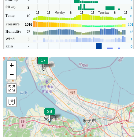
CO
2
2
AQI
Temp
10
10
Pressure
1016
1011
Humidity
73
46
Wind
5
1
Rain
-
0
+
−