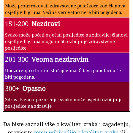
Može prouzrokovati zdravstvene poteškoće kod članova
osjetljivih grupa. Većina verovatno neće biti pogođena.
151-200
Nezdravi
Svako može početi osjećati posljedice na zdravlje; članovi
osjetljivih grupa mogu imati ozbiljnije zdravstvene
posljedice
201-300
Veoma nezdravim
Upozorenja o hitnim slučajevima. Čitava populacija će
biti pogođena.
300+
Opasno
Zdravstveno upozorenje: svako može osjetiti ozbiljnije
posljedice na zdravlje
Da biste saznali više o kvaliteti zraka i zagađenju,
provjerite
temu wikipedije o kvaliteti zraka
ili