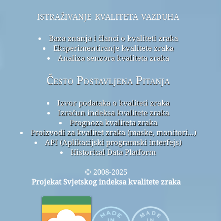
istraživanje kvaliteta vazduha
Baza znanja i članci o kvaliteti zraka
Eksperimentiranje kvalitete zraka
Analiza senzora kvaliteta zraka
Često Postavljena Pitanja
Izvor podataka o kvaliteti zraka
Izračun indeksa kvalitete zraka
Prognoza kvaliteta zraka
Proizvodi za kvalitet zraka (maske, monitori...)
API (Aplikacijski programski interfejs)
Historical Data Platform
© 2008-2025
Projekat Svjetskog indeksa kvalitete zraka