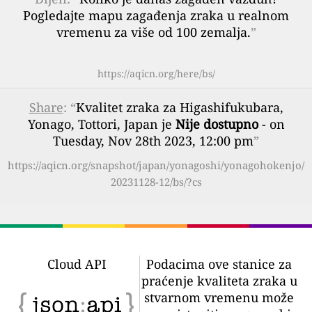
Pogledajte mapu zagađenja zraka u realnom
vremenu za više od 100 zemalja.
”
https://aqicn.org/here/bs/
Share
: “
Kvalitet zraka za Higashifukubara,
Yonago, Tottori, Japan je
Nije dostupno
- on
Tuesday, Nov 28th 2023, 12:00 pm
”
https://aqicn.org/snapshot/japan/yonagoshi/yonagohokenjo/
20231128-12/bs/?cs
Cloud API
Podacima ove stanice za
praćenje kvaliteta zraka u
stvarnom vremenu može