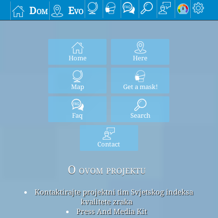
Dom
Evo
Home
Here
Map
Get a mask!
Faq
Search
Contact
O ovom projektu
Kontaktirajte projektni tim Svjetskog indeksa
kvalitete zraka
Press And Media Kit