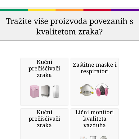
Tražite više proizvoda povezanih s
kvalitetom zraka?
Kućni
Zaštitne maske i
prečišćivači
respiratori
zraka
Kućni
Lični monitori
prečišćivači
kvaliteta
zraka
vazduha