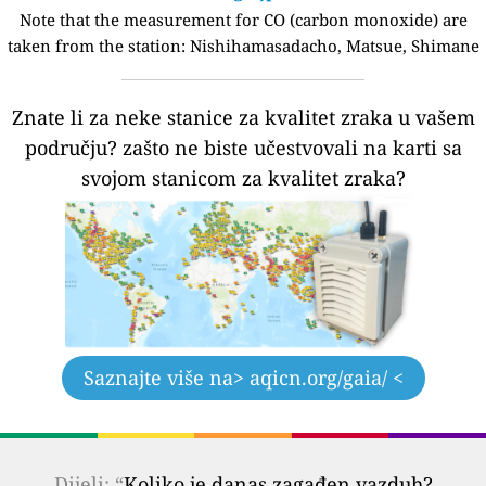
Note that the measurement for CO (carbon monoxide) are
taken from the station:
Nishihamasadacho, Matsue, Shimane
Znate li za neke stanice za kvalitet zraka u vašem
području?
zašto ne biste učestvovali na karti sa
svojom stanicom za kvalitet zraka?
Saznajte više na
> aqicn.org/gaia/ <
Dijeli: “
Koliko je danas zagađen vazduh?