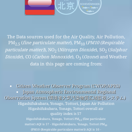
The Data sources used for the Air Quality, Air Pollution,
PM
(
fine particulate matter
), PM
(
PM10 (Respirable
2.5
10
particulate matter)
), NO
(
Nitrogen Dioxide
), SO
(
Sulphur
2
2
Dioxide
), CO (
Carbon Monoxide
), O
(
Ozone
) and Weather
3
data in this page are coming from:
Citizen Weather Observer Program (CWOP/APRS)
Japan Atmospheric Environmental Regional
Observation System (環境省大気汚染物質広域監視システム)
Higashifukubara, Yonago, Tottori, Japan Air Pollution
Higashifukubara, Yonago, Tottori overall air
quality index is 57
Higashifukubara, Yonago, Tottori PM
(fine particulate
2.5
matter) AQI is 57 - Higashifukubara, Yonago, Tottori PM
10
(PM10 (Respirable particulate matter)) AQI is 10 -