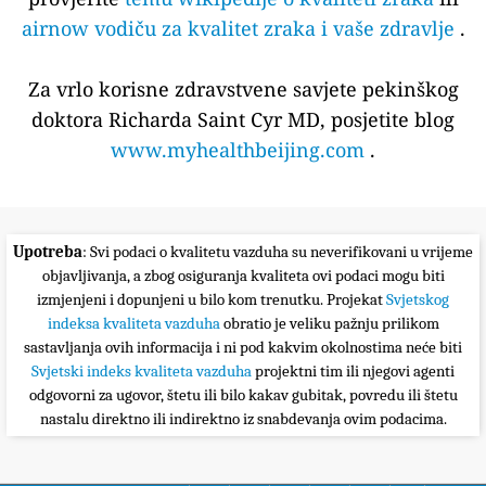
airnow vodiču za kvalitet zraka i vaše zdravlje
.
Za vrlo korisne zdravstvene savjete pekinškog
doktora Richarda Saint Cyr MD, posjetite blog
www.myhealthbeijing.com
.
Upotreba
: Svi podaci o kvalitetu vazduha su neverifikovani u vrijeme
objavljivanja, a zbog osiguranja kvaliteta ovi podaci mogu biti
izmjenjeni i dopunjeni u bilo kom trenutku. Projekat
Svjetskog
indeksa kvaliteta vazduha
obratio je veliku pažnju prilikom
sastavljanja ovih informacija i ni pod kakvim okolnostima neće biti
Svjetski indeks kvaliteta vazduha
projektni tim ili njegovi agenti
odgovorni za ugovor, štetu ili bilo kakav gubitak, povredu ili štetu
nastalu direktno ili indirektno iz snabdevanja ovim podacima.