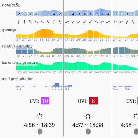
ຄວາມໄວລົມ
2
1
1
2
3
3
4
2
3
4
3
4
4
5
7
4
3
3
1
2
ອຸນຫະພູມ.
27°
27°
27°
30°
33°
32°
29°
27°
27°
26°
26°
28°
32°
30°
27°
25°
24°
24°
24°
27°
relative humidity
81
79
75
57
45
43
61
66
65
67
66
60
46
52
62
67
72
73
71
58
barometric pressure
1007
1007
1008
1008
1006
1006
1007
1008
1008
1007
1008
1008
1005
1005
1007
1007
1006
1005
1005
1003
1
total precipitation
0.1
0.9
0.1
0.3
0.1
0.1
10
8
UVI:
UVI:
UVI:
4:56 ~ 18:39
4:57 ~ 18:38
4:58 ~