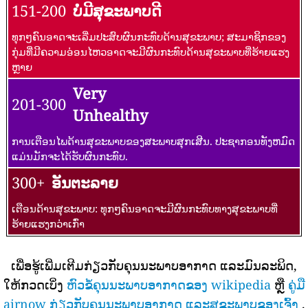
151-200
ບໍ່ມີສຸຂະພາບດີ
ທຸກໆຄົນອາດຈະເລີ່ມປະສົບຜົນກະທົບດ້ານສຸຂະພາບ; ສະມາຊິກຂອງ
ກຸ່ມທີ່ມີຄວາມອ່ອນໄຫວອາດຈະມີຜົນກະທົບດ້ານສຸຂະພາບທີ່ຮ້າຍແຮງ
ຫຼາຍ
Very
201-300
Unhealthy
ການເຕືອນໄພດ້ານສຸຂະພາບຂອງສະພາບສຸກເສີນ. ປະຊາກອນທັງຫມົດ
ແມ່ນມັກຈະໄດ້ຮັບຜົນກະທົບ.
300+
ອັນຕະລາຍ
ເຕືອນດ້ານສຸຂະພາບ: ທຸກໆຄົນອາດຈະມີຜົນກະທົບທາງສຸຂະພາບທີ່
ຮ້າຍແຮງກວ່າເກົ່າ
ເພື່ອຮູ້ເພີ່ມເຕີມກ່ຽວກັບຄຸນນະພາບອາກາດ ແລະມົນລະພິດ,
ໃຫ້ກວດເບິ່ງ
ຫົວຂໍ້ຄຸນນະພາບອາກາດຂອງ wikipedia
ຫຼື
ຄູ່ມື
airnow ກ່ຽວກັບຄຸນນະພາບອາກາດ ແລະສຸຂະພາບຂອງເຈົ້າ
.