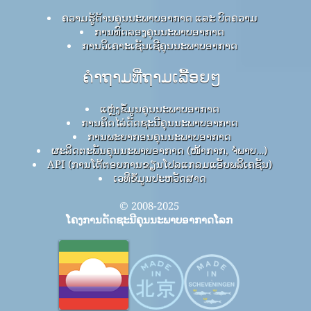
ຄວາມຮູ້ດ້ານຄຸນນະພາບອາກາດ ແລະ ບົດຄວາມ
ການທົດລອງຄຸນນະພາບອາກາດ
ການວິເຄາະເຊັນເຊີຄຸນນະພາບອາກາດ
ຄໍາຖາມທີ່ຖາມເລື້ອຍໆ
ແຫຼ່ງຂໍ້ມູນຄຸນນະພາບອາກາດ
ການຄິດໄລ່ດັດຊະນີຄຸນນະພາບອາກາດ
ການພະຍາກອນຄຸນນະພາບອາກາດ
ຜະລິດຕະພັນຄຸນນະພາບອາກາດ (ໜ້າກາກ, ຈໍພາບ…)
API (ການໂຕ້ຕອບການຂຽນໂປລແກລມແອັບພລິເຄຊັນ)
ເວທີຂໍ້ມູນປະຫວັດສາດ
© 2008-2025
ໂຄງການດັດຊະນີຄຸນນະພາບອາກາດໂລກ