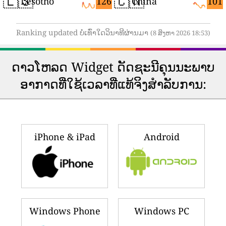
🇱🇸
🇨🇳
126
101
Lesotho
China
Ranking updated ບໍ່ເທົ່າໃດວິນາທີຜ່ານມາ
(8 ສິງຫາ 2026 18:53)
ດາວ​ໂຫລດ Widget ດັດ​ຊະ​ນີ​ຄຸນ​ນະ​ພາບ​
ອາ​ກາດ​ທີ່​ໃຊ້​ເວ​ລາ​ທີ່​ແທ້​ຈິງ​ສໍາ​ລັບ​ການ​:
iPhone & iPad
Android
Windows Phone
Windows PC