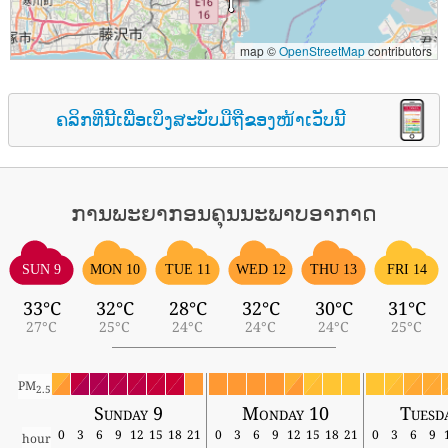
map ©
OpenStreetMap
contributors
ຄລິກທີ່ນີ້ເພື່ອເບິ່ງສະບັບມືຖືຂອງໜ້າເວັບນີ້
ການພະຍາກອນຄຸນນະພາບອາກາດ
SUN 9
MON 10
TUE 11
WED 12
THU 13
FRI 14
33°C
32°C
28°C
32°C
30°C
31°C
27°C
25°C
24°C
24°C
24°C
25°C
PM
2.5
Sunday 9
Monday 10
Tuesd
0
3
6
9
12
15
18
21
0
3
6
9
12
15
18
21
0
3
6
9
hour