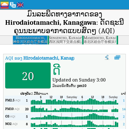
ມົນລະພິດທາງອາກາດຂອງ
Hirodaiotamachi, Kanagawa
: ດັດຊະນີ
ຄຸນນະພາບອາກາດແບບສົດໆ (AQI)
Hirodaiotamachi,
Sengencho, Kanagawa
Mamedocho, Kanagawa
Kanagawa
神奈川区総合庁舎横浜
西区浅間下交差点横浜市西区
港北区総合庁舎横浜市港北区
市神奈川区
AQI ຂອງ
Hirodaiotamachi, Kanagawa
:
ດັດຊະນີຄຸນນະພາບອາກາດຕາມເ
ດີ
20
Updated on Sunday 3:00
ມົນລະພິດຂັ້ນຕົ້ນ:
pm10
ປະຈຸບັນ
2 ມື້ທີ່ຜ່ານມາ
ນາທີ
PM2.5
1
1
AQI
PM10
20
14
AQI
O3
5
2
AQI
NO2
8
2
AQI