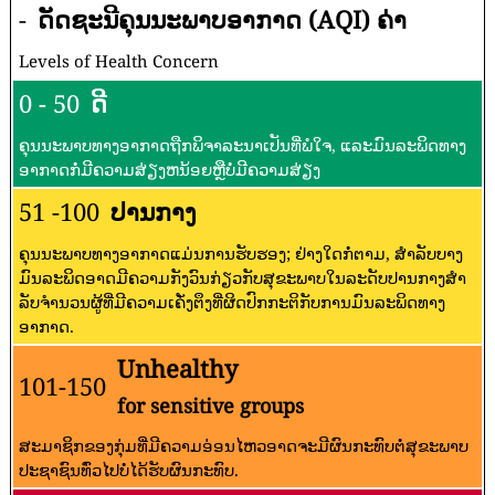
-
ດັດຊະນີຄຸນນະພາບອາກາດ (AQI) ຄ່າ
Levels of Health Concern
0 - 50
ດີ
ຄຸນນະພາບທາງອາກາດຖືກພິຈາລະນາເປັນທີ່ພໍໃຈ, ແລະມົນລະພິດທາງ
ອາກາດກໍ່ມີຄວາມສ່ຽງຫນ້ອຍຫຼືບໍ່ມີຄວາມສ່ຽງ
51 -100
ປານກາງ
ຄຸນນະພາບທາງອາກາດແມ່ນການຮັບຮອງ; ຢ່າງໃດກໍ່ຕາມ, ສໍາລັບບາງ
ມົນລະພິດອາດມີຄວາມກັງວົນກ່ຽວກັບສຸຂະພາບໃນລະດັບປານກາງສໍາ
ລັບຈໍານວນຜູ້ທີ່ມີຄວາມເຄັ່ງຕຶງທີ່ຜິດປົກກະຕິກັບການມົນລະພິດທາງ
ອາກາດ.
Unhealthy
101-150
for sensitive groups
ສະມາຊິກຂອງກຸ່ມທີ່ມີຄວາມອ່ອນໄຫວອາດຈະມີຜົນກະທົບຕໍ່ສຸຂະພາບ
ປະຊາຊົນທົ່ວໄປບໍ່ໄດ້ຮັບຜົນກະທົບ.