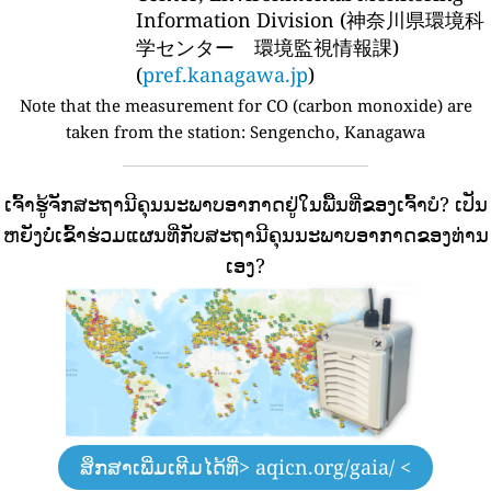
Information Division (神奈川県環境科
学センター 環境監視情報課)
(
pref.kanagawa.jp
)
Note that the measurement for CO (carbon monoxide) are
taken from the station:
Sengencho, Kanagawa
ເຈົ້າຮູ້ຈັກສະຖານີຄຸນນະພາບອາກາດຢູ່ໃນພື້ນທີ່ຂອງເຈົ້າບໍ?
ເປັນ
ຫຍັງບໍ່ເຂົ້າຮ່ວມແຜນທີ່ກັບສະຖານີຄຸນນະພາບອາກາດຂອງທ່ານ
ເອງ?
ສຶກສາເພີ່ມເຕີມໄດ້ທີ່
> aqicn.org/gaia/ <