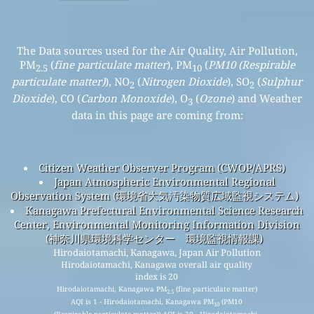
The Data sources used for the Air Quality, Air Pollution,
PM
(
fine particulate matter
), PM
(
PM10 (Respirable
2.5
10
particulate matter)
), NO
(
Nitrogen Dioxide
), SO
(
Sulphur
2
2
Dioxide
), CO (
Carbon Monoxide
), O
(
Ozone
) and Weather
3
data in this page are coming from:
Citizen Weather Observer Program (CWOP/APRS)
Japan Atmospheric Environmental Regional
Observation System (環境省大気汚染物質広域監視システム)
Kanagawa Prefectural Environmental Science Research
Center, Environmental Monitoring Information Division
(神奈川県環境科学センター 環境監視情報課)
Hirodaiotamachi, Kanagawa, Japan Air Pollution
Hirodaiotamachi, Kanagawa overall air quality
index is 20
Hirodaiotamachi, Kanagawa PM
(fine particulate matter)
2.5
AQI is 1 - Hirodaiotamachi, Kanagawa PM
(PM10
10
(Respirable particulate matter)) AQI is 20 - Hirodaiotamachi,