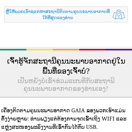
ຫຼືໃຫ້ພວກເຮົາຊອກຫາສະຖານີຕິດຕາມຄຸນນະພາບອາກາດທີ່
ໃກ້ທີ່ສຸດຂອງທ່ານ
ເຈົ້າຮູ້ຈັກສະຖານີຄຸນນະພາບອາກາດຢູ່ໃນ
ພື້ນທີ່ຂອງເຈົ້າບໍ?
ເປັນຫຍັງບໍ່ເຂົ້າຮ່ວມແຜນທີ່ກັບສະຖານີ
ຄຸນນະພາບອາກາດຂອງທ່ານເອງ?
ເຄື່ອງຕິດຕາມຄຸນນະພາບອາກາດ GAIA ຂອງພວກເຮົາແມ່ນ
ຕັ້ງງ່າຍຫຼາຍ: ທ່ານພຽງແຕ່ຕ້ອງການຈຸດເຂົ້າເຖິງ WIFI ແລະ
ແຫຼ່ງສະໜອງພະລັງງານທີ່ເຂົ້າກັນໄດ້ກັບ USB.