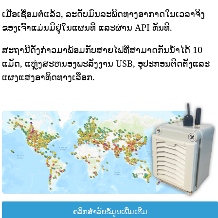
ເມື່ອເຊື່ອມຕໍ່ແລ້ວ, ລະດັບມົນລະພິດທາງອາກາດໃນເວລາຈິງ
ຂອງເຈົ້າແມ່ນມີຢູ່ໃນແຜນທີ່ ແລະຜ່ານ API ທັນທີ.
ສະຖານີດັ່ງກ່າວມາພ້ອມກັບສາຍໄຟທີ່ສາມາດກັນນ້ໍາໄດ້ 10
ແມັດ, ແຫຼ່ງສະຫນອງພະລັງງານ USB, ອຸປະກອນຕິດຕັ້ງແລະ
ແຜງແສງອາທິດທາງເລືອກ.
ຄລິກສຳລັບຂໍ້ມູນເພີ່ມເຕີມ