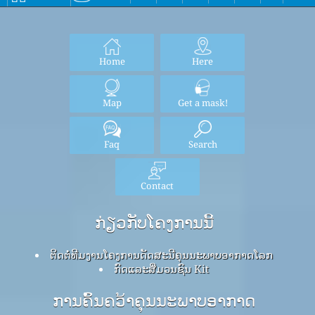
Home
Here
Map
Get a mask!
Faq
Search
Contact
ກ່ຽວກັບໂຄງການນີ້
ຕິດຕໍ່ທີມງານໂຄງການດັດສະນີຄຸນນະພາບອາກາດໂລກ
ກົດ​ແລະ​ສື່​ມວນ​ຊົນ Kit
ການຄົ້ນຄວ້າຄຸນນະພາບອາກາດ