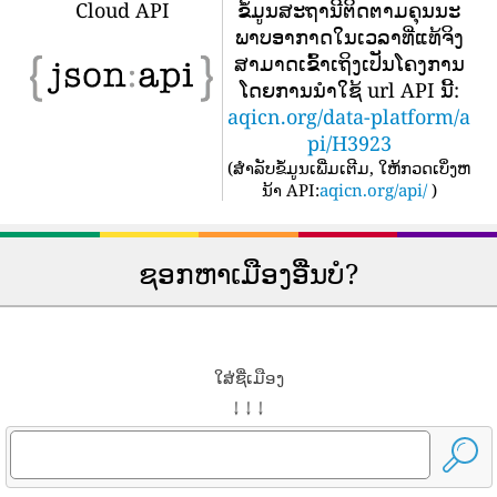
Cloud API
ຂໍ້​ມູນ​ສະ​ຖາ​ນີ​ຕິດ​ຕາມ​ຄຸນ​ນະ​
ພາບ​ອາ​ກາດ​ໃນ​ເວ​ລາ​ທີ່​ແທ້​ຈິງ​
ສາ​ມາດ​ເຂົ້າ​ເຖິງ​ເປັນ​ໂຄງ​ການ​
ໂດຍ​ການ​ນໍາ​ໃຊ້ url API ນີ້​:
aqicn.org/data-platform/a
pi/H3923
(
ສໍາລັບຂໍ້ມູນເພີ່ມເຕີມ, ໃຫ້ກວດເບິ່ງຫ
ນ້າ API:
aqicn.org/api/
)
ຊອກຫາເມືອງອື່ນບໍ?
ໃສ່ຊື່ເມືອງ
↓ ↓ ↓