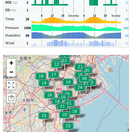
SO2
2
2
AQI
CO
1
1
AQI
Temp
26
26
Pressure
1006
1005
Humidity
89
56
Wind
1
1
+
−