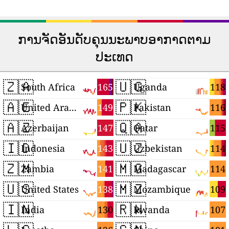
ການຈັດອັນດັບຄຸນນະພາບອາກາດຕາມ
ປະເທດ
🇿🇦
🇺🇬
165
118
South Africa
Uganda
🇦🇪
🇵🇰
149
116
United Arab Emirates
Pakistan
🇦🇿
🇶🇦
147
115
Azerbaijan
Qatar
🇮🇩
🇺🇿
143
114
Indonesia
Uzbekistan
🇿🇲
🇲🇬
141
114
Zambia
Madagascar
🇺🇸
🇲🇿
138
109
United States
Mozambique
🇮🇳
🇷🇼
130
107
India
Rwanda