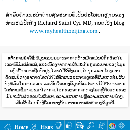
ສໍາລັບຄໍາແນະນໍາດ້ານສຸຂະພາບທີ່ເປັນປະໂຫຍດຫຼາຍຂອງ
ທ່ານຫມໍປັກກິ່ງ Richard Saint Cyr MD, ກວດເບິ່ງ blog
www.myhealthbeijing.com
.
ແຈ້ງການນໍາໃຊ້
: ຂໍ້ມູນຄຸນນະພາບອາກາດທັງຫມົດແມ່ນບໍ່ຖືກຕ້ອງໃນ
ເວລາທີ່ພິມເຜີຍແຜ່, ແລະເນື່ອງຈາກການຮັບປະກັນຄຸນນະພາບຂອງຂໍ້ມູນ
ເຫຼົ່ານີ້ອາດຈະຖືກປັບປຸງ, ໂດຍບໍ່ມີຂໍ້ສັງເກດ, ໃນທຸກເວລາ. ໂຄງການ
ດັດຊະນີທາງອາກາດໂລກໄດ້ໃຊ້ທັກສະແລະການດູແລທີ່ສົມເຫດສົມຜົນ
ທັງຫມົດໃນການລວບລວມເນື້ອໃນຂອງຂໍ້ມູນນີ້ແລະພາຍໃຕ້ສະພາບການ
ໃດກໍ່ຕາມທີມງານຂອງໂຄງການໂລກຂອງອາກາດທາງໂລກຫຼືຕົວແທນຂອງ
ມັນຈະຮັບຜິດຊອບໃນສັນຍາ, ຄວາມເສຍຫາຍຫຼືຄວາມເສຍຫາຍໃດໆ,
ເກີດຂື້ນໂດຍກົງຫຼືໂດຍທາງອ້ອມຈາກການສະຫນອງຂໍ້ມູນນີ້.
Home
Here