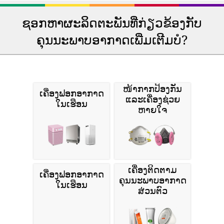
ຊອກຫາຜະລິດຕະພັນທີ່ກ່ຽວຂ້ອງກັບ
ຄຸນນະພາບອາກາດເພີ່ມເຕີມບໍ?
ໜ້າກາກປ້ອງກັນ
ເຄື່ອງຟອກອາກາດ
ແລະເຄື່ອງຊ່ວຍ
ໃນເຮືອນ
ຫາຍໃຈ
ເຄື່ອງຕິດຕາມ
ເຄື່ອງຟອກອາກາດ
ຄຸນນະພາບອາກາດ
ໃນເຮືອນ
ສ່ວນຕົວ