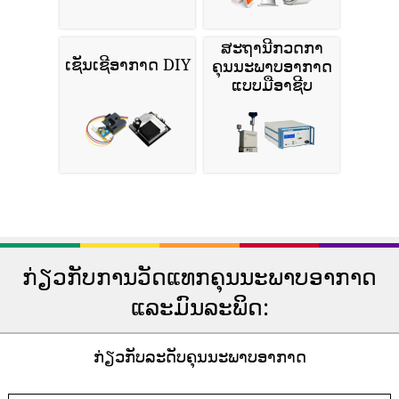
ສະຖານີກວດກາ
ເຊັນເຊີອາກາດ DIY
ຄຸນນະພາບອາກາດ
ແບບມືອາຊີບ
ກ່ຽວກັບການວັດແທກຄຸນນະພາບອາກາດ
ແລະມົນລະພິດ:
ກ່ຽວກັບລະດັບຄຸນນະພາບອາກາດ