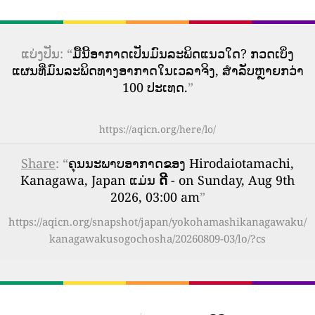
ແບ່ງປັນ: “
ມື້ນີ້ອາກາດເປັນມົນລະພິດແນວໃດ? ກວດເບິ່ງ
ແຜນທີ່ມົນລະພິດທາງອາກາດໃນເວລາຈິງ, ສໍາລັບຫຼາຍກວ່າ
100 ປະເທດ.
”
https://aqicn.org/here/lo/
Share
: “
ຄຸນນະພາບອາກາດຂອງ Hirodaiotamachi,
Kanagawa, Japan ແມ່ນ
ດີ
- on Sunday, Aug 9th
2026, 03:00 am
”
https://aqicn.org/snapshot/japan/yokohamashikanagawaku/
kanagawakusogochosha/20260809-03/lo/?cs