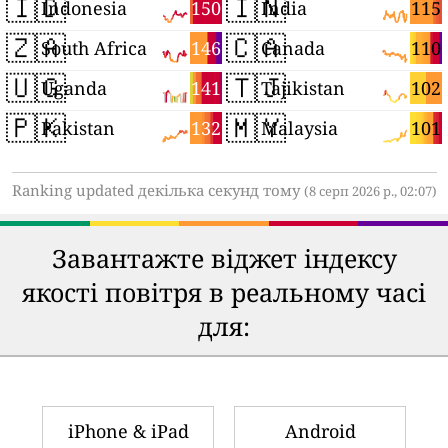
🇮🇩
🇮🇳
150
115
Indonesia
India
🇿🇦
🇨🇦
146
110
South Africa
Canada
🇺🇬
🇹🇯
141
102
Uganda
Tajikistan
🇵🇰
🇲🇾
132
101
Pakistan
Malaysia
Ranking updated декілька секунд тому
(8 серп 2026 р., 02:07)
Завантажте віджет індексу
якості повітря в реальному часі
для:
iPhone & iPad
Android