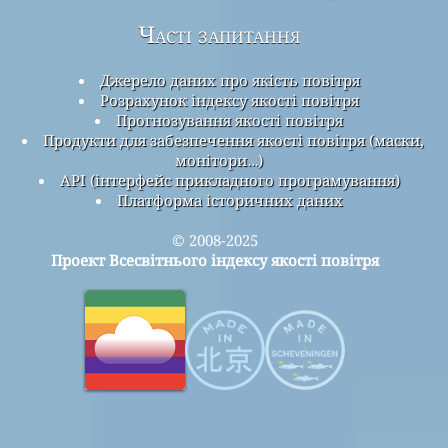
Часті запитання
Джерело даних про якість повітря
Розрахунок індексу якості повітря
Прогнозування якості повітря
Продукти для забезпечення якості повітря (маски,
монітори…)
API (інтерфейс прикладного програмування)
Платформа історичних даних
© 2008-2025
Проект Всесвітнього індексу якості повітря