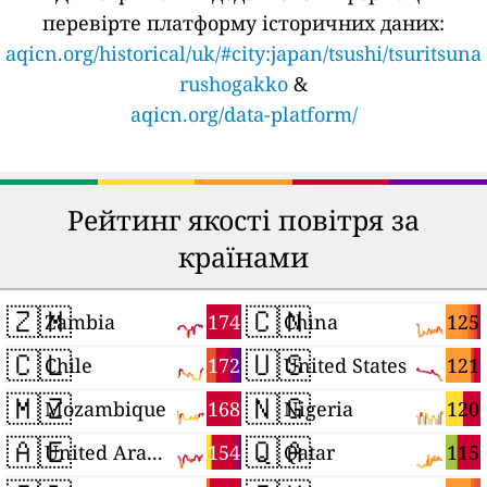
перевірте платформу історичних даних:
aqicn.org/historical/uk/#city:japan/tsushi/tsuritsuna
rushogakko
&
aqicn.org/data-platform/
Рейтинг якості повітря за
країнами
🇿🇲
🇨🇳
174
125
Zambia
China
🇨🇱
🇺🇸
172
121
Chile
United States
🇲🇿
🇳🇬
168
120
Mozambique
Nigeria
🇦🇪
🇶🇦
154
115
United Arab Emirates
Qatar