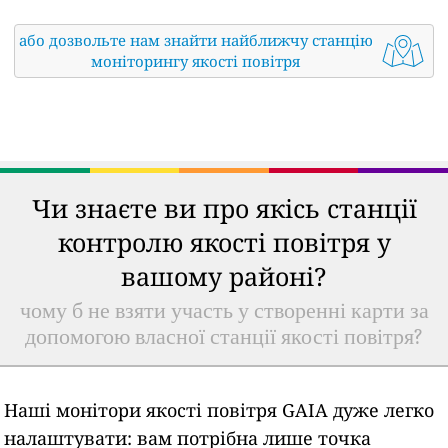
або дозвольте нам знайти найближчу станцію
моніторингу якості повітря
Чи знаєте ви про якісь станції
контролю якості повітря у
вашому районі?
чому б не взяти участь у створенні карти за
допомогою власної станції якості повітря?
Наші монітори якості повітря GAIA дуже легко
налаштувати: вам потрібна лише точка