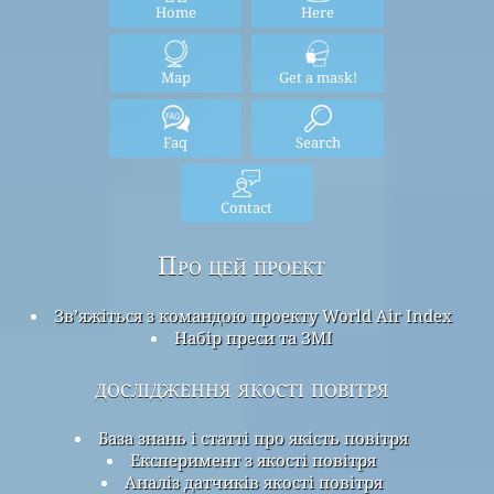
Home
Here
Map
Get a mask!
Faq
Search
Contact
Про цей проект
Зв’яжіться з командою проекту World Air Index
Набір преси та ЗМІ
дослідження якості повітря
База знань і статті про якість повітря
Експеримент з якості повітря
Аналіз датчиків якості повітря