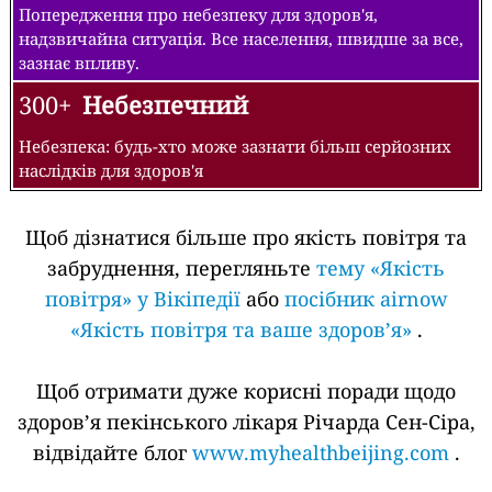
Попередження про небезпеку для здоров'я,
надзвичайна ситуація. Все населення, швидше за все,
зазнає впливу.
300+
Небезпечний
Небезпека: будь-хто може зазнати більш серйозних
наслідків для здоров'я
Щоб дізнатися більше про якість повітря та
забруднення, перегляньте
тему «Якість
повітря» у Вікіпедії
або
посібник airnow
«Якість повітря та ваше здоров’я»
.
Щоб отримати дуже корисні поради щодо
здоров’я пекінського лікаря Річарда Сен-Сіра,
відвідайте блог
www.myhealthbeijing.com
.