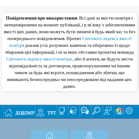
Повідомлення про використання
: Всі дані за якістю повітря є
неперевіреними на момент публікації, і в зв'язку з забезпеченням
якості цих даних, вони можуть бути змінені в будь-який час та без
попереднього повідомлення. Проект
Світового індексу якості
повітря
доклав усіх розумних навичок та обережності щодо
збирання цієї інформації, і ні за яких обставин проектна команда
Світового індексу якості повітря
, або її агенти, не будуть нести
відповідальність за договором, правопорушенням чи іншим
чином за будь-які втрати, пошкодження або збитки, що
виникають безпосередньо чи опосередковано від надання цих
даних.
додому
тут