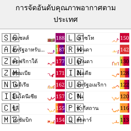
การจัดอันดับคุณภาพอากาศตาม
ประเทศ
🇸🇨
🇱🇸
188
150
เซเชลส์
เลโซโท
🇦🇪
🇷🇼
187
142
สหรัฐอาหรับเอมิเรตส์
รวันดา
🇿🇦
🇺🇬
177
130
แอฟริกาใต้
ยูกันดา
🇿🇲
🇮🇳
171
128
แซมเบีย
อินเดีย
🇳🇬
🇺🇸
162
122
ไนจีเรีย
สหรัฐอเมริกา
🇮🇩
🇨🇳
157
120
อินโดนีเซีย
จีน
🇨🇱
🇵🇰
155
116
ชิลี
ปากีสถาน
🇲🇿
🇶🇦
154
113
โมซัมบิก
กาตาร์