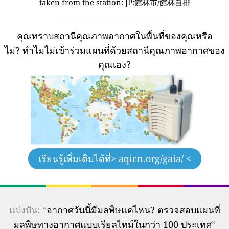
taken from the station:
JP:館林市/館林自排
คุณทราบสถานีคุณภาพอากาศในพื้นที่ของคุณหรือ
ไม่?
ทำไมไม่เข้าร่วมแผนที่ด้วยสถานีคุณภาพอากาศของ
คุณเอง?
เรียนรู้เพิ่มเติมได้ที่
> aqicn.org/gaia/ <
แบ่งปัน: “
อากาศวันนี้มีมลพิษแค่ไหน? ตรวจสอบแผนที่
มลพิษทางอากาศแบบเรียลไทม์ในกว่า 100 ประเทศ
”