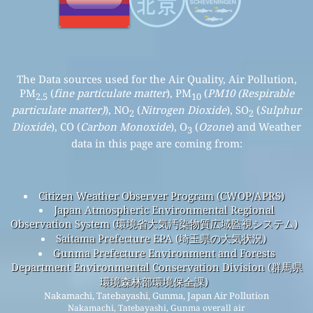
The Data sources used for the Air Quality, Air Pollution,
PM
(
fine particulate matter
), PM
(
PM10 (Respirable
2.5
10
particulate matter)
), NO
(
Nitrogen Dioxide
), SO
(
Sulphur
2
2
Dioxide
), CO (
Carbon Monoxide
), O
(
Ozone
) and Weather
3
data in this page are coming from:
Citizen Weather Observer Program (CWOP/APRS)
Japan Atmospheric Environmental Regional
Observation System (環境省大気汚染物質広域監視システム)
Saitama Prefecture EPA (埼玉県の大気状況)
Gunma Prefecture Environment and Forests
Department Environmental Conservation Division (群馬県
環境森林部環境保全課)
Nakamachi, Tatebayashi, Gunma, Japan Air Pollution
Nakamachi, Tatebayashi, Gunma overall air