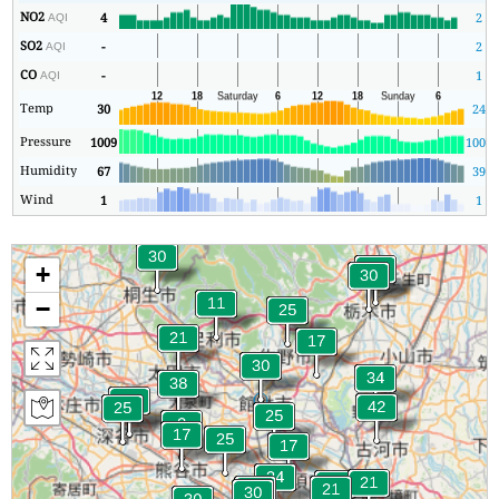
NO2
4
2
AQI
SO2
-
2
AQI
CO
-
1
AQI
Temp
30
24
Pressure
1009
1006
Humidity
67
39
Wind
1
1
+
−