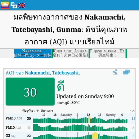
มลพิษทางอากาศของ
Nakamachi,
Tatebayashi, Gunma
: ดัชนีคุณภาพ
อากาศ (AQI) แบบเรียลไทม์
Nakamachi,
Kubotacho, Ashikaga, Tochigi
Fujiishimogumi, Hanyu-shi
Tatebayashi, Gunma
館林市民センター館林
足利市久保田公園足利市
羽生羽生市
市
AQI ของ
Nakamachi, Tatebayashi, Gunma
:
ดัชนีคุณภาพอากาศ (AQ
ดี
30
Updated on Sunday 9:00
อุณหภูมิ:
30
°C
ปัจจุบัน
2 วันที่ผ่านมา
นาที
PM2.5
30
13
AQI
PM10
11
8
AQI
O3
22
2
AQI