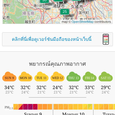
map ©
OpenStreetMap
contributors
คลิกที่นี่เพื่อดูเวอร์ชันมือถือของหน้าเว็บนี้
พยากรณ์คุณภาพอากาศ
SUN 9
MON 10
TUE 11
WED 12
THU 13
FRI 14
SAT 15
34°C
32°C
32°C
24°C
32°C
33°C
29°C
25°C
24°C
21°C
21°C
21°C
24°C
24°C
PM
2.5
Sunday 9
Monday 10
Tuesd