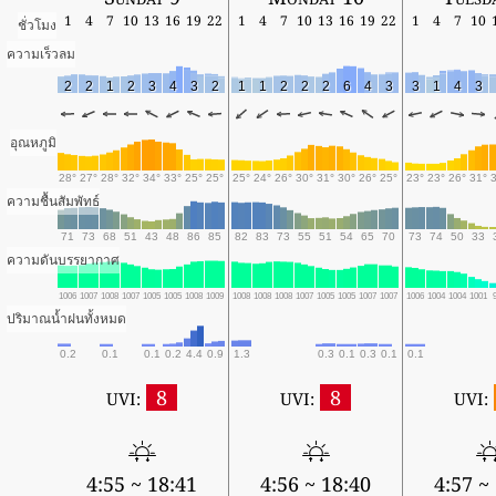
1
4
7
10
13
16
19
22
1
4
7
10
13
16
19
22
1
4
7
10
ชั่วโมง
ความเร็วลม
2
2
1
2
3
4
3
2
1
1
2
2
2
6
4
3
3
1
4
3
อุณหภูมิ
28°
27°
28°
32°
34°
33°
25°
25°
25°
24°
26°
30°
31°
30°
26°
25°
23°
23°
26°
31°
ความชื้นสัมพัทธ์
71
73
68
51
43
48
86
85
82
83
73
55
51
54
65
70
73
74
50
33
ความดันบรรยากาศ
1006
1007
1008
1007
1005
1005
1008
1009
1008
1008
1008
1007
1005
1005
1007
1007
1006
1004
1004
1001
ปริมาณน้ำฝนทั้งหมด
0.2
0.1
0.1
0.2
4.4
0.9
1.3
0.3
0.1
0.3
0.1
0.1
8
8
UVI:
UVI:
UVI:
4:55 ~ 18:41
4:56 ~ 18:40
4:57 ~