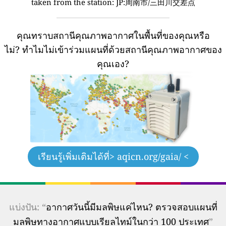
taken from the station:
JP:周南市/三田川交差点
คุณทราบสถานีคุณภาพอากาศในพื้นที่ของคุณหรือ
ไม่?
ทำไมไม่เข้าร่วมแผนที่ด้วยสถานีคุณภาพอากาศของ
คุณเอง?
เรียนรู้เพิ่มเติมได้ที่
> aqicn.org/gaia/ <
แบ่งปัน: “
อากาศวันนี้มีมลพิษแค่ไหน? ตรวจสอบแผนที่
มลพิษทางอากาศแบบเรียลไทม์ในกว่า 100 ประเทศ
”