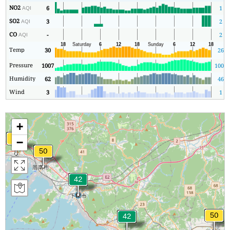
NO2
6
1
AQI
SO2
3
2
AQI
CO
-
2
AQI
Temp
30
26
Pressure
1007
1004
Humidity
62
46
Wind
3
1
+
−