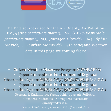
The Data sources used for the Air Quality, Air Pollution,
PM
(
fine particulate matter
), PM
(
PM10 (Respirable
2.5
10
particulate matter)
), NO
(
Nitrogen Dioxide
), SO
(
Sulphur
2
2
Dioxide
), CO (
Carbon Monoxide
), O
(
Ozone
) and Weather
3
data in this page are coming from:
Citizen Weather Observer Program (CWOP/APRS)
Japan Atmospheric Environmental Regional
Observation System (環境省大気汚染物質広域監視システム)
Japan Atmospheric Environmental Regional
Observation System (環境省大気汚染物質広域監視システム)
Otemachi, Kudamatsu, Yamaguchi, Japan Air Pollution
Otemachi, Kudamatsu, Yamaguchi overall air
quality index is 42
Otemachi, Kudamatsu, Yamaguchi PM
(fine particulate
2.5