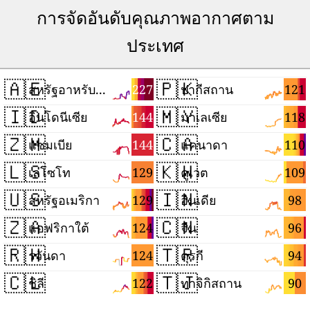
การจัดอันดับคุณภาพอากาศตาม
ประเทศ
🇦🇪
🇵🇰
227
121
สหรัฐอาหรับเอมิเรตส์
ปากีสถาน
🇮🇩
🇲🇾
144
118
อินโดนีเซีย
มาเลเซีย
🇿🇲
🇨🇦
144
110
แซมเบีย
แคนาดา
🇱🇸
🇰🇼
129
109
เลโซโท
คูเวต
🇺🇸
🇮🇳
129
98
สหรัฐอเมริกา
อินเดีย
🇿🇦
🇨🇳
124
96
แอฟริกาใต้
จีน
🇷🇼
🇹🇷
124
94
รวันดา
ตุรกี
🇨🇱
🇹🇯
122
90
ชิลี
ทาจิกิสถาน