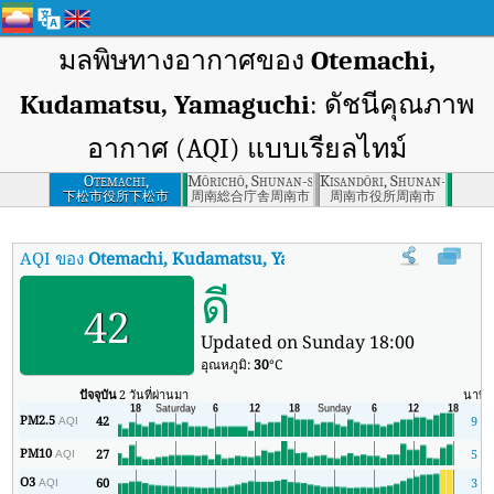
มลพิษทางอากาศของ
Otemachi,
Kudamatsu, Yamaguchi
: ดัชนีคุณภาพ
อากาศ (AQI) แบบเรียลไทม์
Otemachi,
Mōrichō, Shunan-shi, Yamaguchi-ken
Kisandōri, Shunan-shi, Y
Kudamatsu,
下松市役所下松市
周南総合庁舎周南市
周南市役所周南市
Yamaguchi
AQI ของ
Otemachi, Kudamatsu, Yamaguchi
:
ดัชนีคุณภาพอากาศ (
ดี
42
Updated on Sunday 18:00
อุณหภูมิ:
30
°C
ปัจจุบัน
2 วันที่ผ่านมา
นาที
PM2.5
42
9
AQI
PM10
27
5
AQI
O3
60
3
AQI