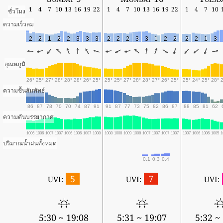
1
4
7
10
13
16
19
22
1
4
7
10
13
16
19
22
1
4
7
10
ชั่วโมง
ความเร็วลม
2
2
1
2
2
3
3
3
2
2
2
3
3
1
2
2
2
2
1
3
อุณหภูมิ
26°
25°
27°
28°
28°
28°
26°
25°
25°
25°
27°
28°
28°
27°
26°
25°
25°
24°
25°
28°
ความชื้นสัมพัทธ์
86
87
78
70
70
74
87
91
91
87
77
73
75
82
86
87
88
85
81
62
ความดันบรรยากาศ
1006
1006
1007
1007
1006
1006
1007
1008
1008
1008
1009
1008
1007
1007
1007
1007
1007
1006
1006
1005
1
ปริมาณน้ำฝนทั้งหมด
0.1
0.3
0.4
5
7
UVI:
UVI:
UVI:
5:30 ~ 19:08
5:31 ~ 19:07
5:32 ~