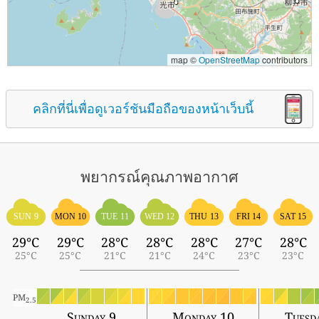
map ©
OpenStreetMap
contributors
คลิกที่นี่เพื่อดูเวอร์ชันมือถือของหน้าเว็บนี้
พยากรณ์คุณภาพอากาศ
SUN 9
MON 10
TUE 11
WED 12
THU 13
FRI 14
SAT 15
29°C
29°C
28°C
28°C
28°C
27°C
28°C
25°C
25°C
21°C
21°C
24°C
23°C
23°C
PM
2.5
Sunday 9
Monday 10
Tuesd