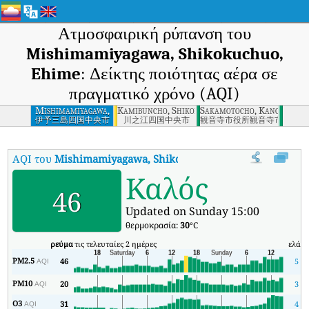
Ατμοσφαιρική ρύπανση του
Mishimamiyagawa, Shikokuchuo,
Ehime
: Δείκτης ποιότητας αέρα σε
πραγματικό χρόνο (AQI)
Mishimamiyagawa,
Kamibuncho, Shikokuchuo, Ehime
Sakamotocho, Kanonji, Ka
Shikokuchuo, Ehime
伊予三島四国中央市
川之江四国中央市
観音寺市役所観音寺市
AQI του
Mishimamiyagawa, Shikokuchuo, Ehime
:
Δείκτης πο
Καλός
46
Updated on Sunday 15:00
θερμοκρασία:
30
°C
ρεύμα
τις τελευταίες 2 ημέρες
ελάχ
PM2.5
46
5
AQI
PM10
20
3
AQI
O3
31
4
AQI