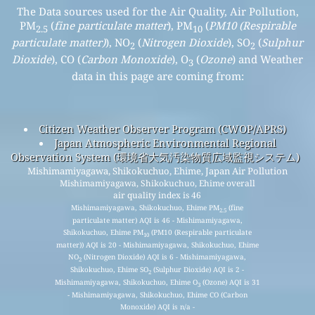
The Data sources used for the Air Quality, Air Pollution,
PM
(
fine particulate matter
), PM
(
PM10 (Respirable
2.5
10
particulate matter)
), NO
(
Nitrogen Dioxide
), SO
(
Sulphur
2
2
Dioxide
), CO (
Carbon Monoxide
), O
(
Ozone
) and Weather
3
data in this page are coming from:
Citizen Weather Observer Program (CWOP/APRS)
Japan Atmospheric Environmental Regional
Observation System (環境省大気汚染物質広域監視システム)
Mishimamiyagawa, Shikokuchuo, Ehime, Japan Air Pollution
Mishimamiyagawa, Shikokuchuo, Ehime overall
air quality index is 46
Mishimamiyagawa, Shikokuchuo, Ehime PM
(fine
2.5
particulate matter) AQI is 46 - Mishimamiyagawa,
Shikokuchuo, Ehime PM
(PM10 (Respirable particulate
10
matter)) AQI is 20 - Mishimamiyagawa, Shikokuchuo, Ehime
NO
(Nitrogen Dioxide) AQI is 6 - Mishimamiyagawa,
2
Shikokuchuo, Ehime SO
(Sulphur Dioxide) AQI is 2 -
2
Mishimamiyagawa, Shikokuchuo, Ehime O
(Ozone) AQI is 31
3
- Mishimamiyagawa, Shikokuchuo, Ehime CO (Carbon
Monoxide) AQI is n/a -