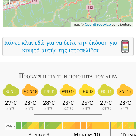
map ©
OpenStreetMap
contributors
Κάντε κλικ εδώ για να δείτε την έκδοση για
κινητά αυτής της ιστοσελίδας
Πρόβλεψη για την ποιότητα του αέρα
SUN 9
MON 10
TUE 11
WED 12
THU 13
FRI 14
SAT 15
27°C
28°C
28°C
26°C
25°C
27°C
28°C
25°C
25°C
23°C
22°C
23°C
23°C
24°C
PM
2.5
Sunday 9
Monday 10
Tuesd