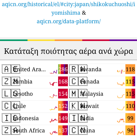
aqicn.org/historical/el/#city:japan/shikokuchuoshi/i
yomishima
&
aqicn.org/data-platform/
Κατάταξη ποιότητας αέρα ανά χώρα
🇦🇪
🇷🇼
286
118
United Arab Emirates
Rwanda
🇿🇲
🇨🇦
168
115
Zambia
Canada
🇱🇸
🇲🇾
154
115
Lesotho
Malaysia
🇨🇱
🇰🇼
152
110
Chile
Kuwait
🇮🇩
🇮🇳
149
99
Indonesia
India
🇿🇦
🇨🇳
137
96
South Africa
China