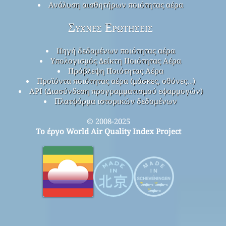
Ανάλυση αισθητήρων ποιότητας αέρα
Συχνές Ερωτήσεις
Πηγή δεδομένων ποιότητας αέρα
Υπολογισμός Δείκτη Ποιότητας Αέρα
Πρόβλεψη Ποιότητας Αέρα
Προϊόντα ποιότητας αέρα (μάσκες, οθόνες…)
API (Διασύνδεση προγραμματισμού εφαρμογών)
Πλατφόρμα ιστορικών δεδομένων
© 2008-2025
Το έργο World Air Quality Index Project