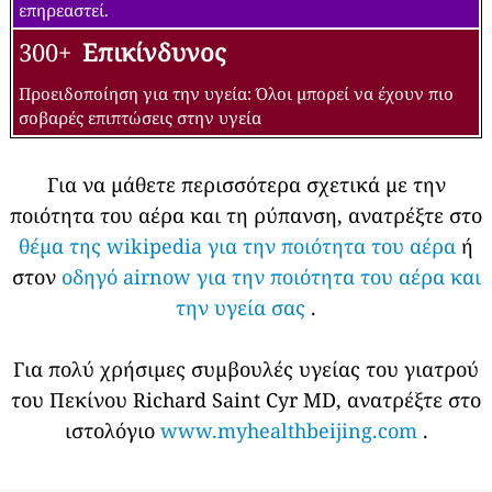
επηρεαστεί.
300+
Επικίνδυνος
Προειδοποίηση για την υγεία: Όλοι μπορεί να έχουν πιο
σοβαρές επιπτώσεις στην υγεία
Για να μάθετε περισσότερα σχετικά με την
ποιότητα του αέρα και τη ρύπανση, ανατρέξτε στο
θέμα της wikipedia για την ποιότητα του αέρα
ή
στον
οδηγό airnow για την ποιότητα του αέρα και
την υγεία σας
.
Για πολύ χρήσιμες συμβουλές υγείας του γιατρού
του Πεκίνου Richard Saint Cyr MD, ανατρέξτε στο
ιστολόγιο
www.myhealthbeijing.com
.