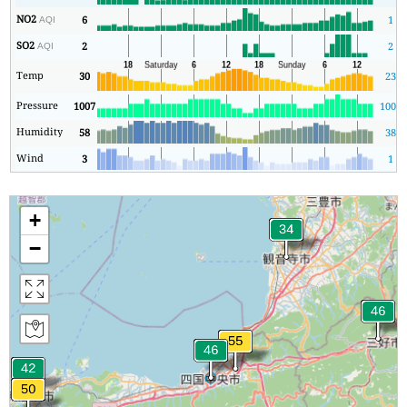
NO2
6
1
AQI
SO2
2
2
AQI
Temp
30
23
Pressure
1007
1005
Humidity
58
38
Wind
3
1
+
−