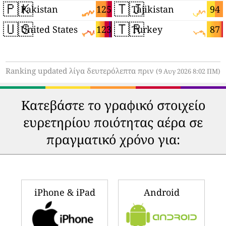
🇵🇰
🇹🇯
125
94
Pakistan
Tajikistan
🇺🇸
🇹🇷
123
87
United States
Turkey
Ranking updated λίγα δευτερόλεπτα πριν
(9 Αυγ 2026 8:02 ΠΜ)
Κατεβάστε το γραφικό στοιχείο
ευρετηρίου ποιότητας αέρα σε
πραγματικό χρόνο για:
iPhone & iPad
Android