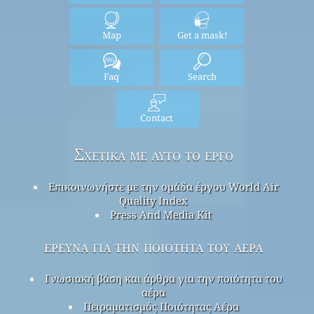
Map
Get a mask!
Faq
Search
Contact
Σχετικά με αυτό το έργο
Επικοινωνήστε με την ομάδα έργου World Air
Quality Index
Press And Media Kit
έρευνα για την ποιότητα του αέρα
Γνωσιακή βάση και άρθρα για την ποιότητα του
αέρα
Πειραματισμός Ποιότητας Αέρα