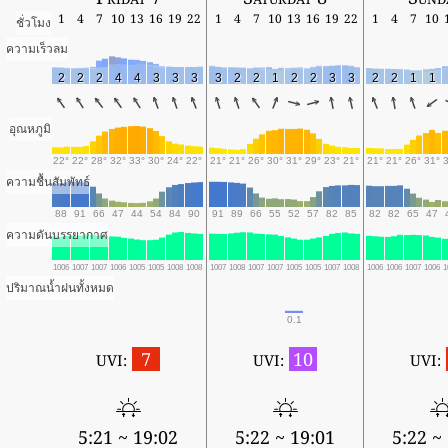
1
4
7
10
13
16
19
22
1
4
7
10
13
16
19
22
1
4
7
10
ชั่วโมง
ความเร็วลม
2
2
2
4
4
3
3
3
3
2
2
1
2
2
3
3
2
2
1
1
อุณหภูมิ
22°
22°
28°
32°
33°
30°
24°
22°
21°
21°
26°
30°
31°
29°
23°
21°
21°
21°
26°
31°
ความชื้นสัมพัทธ์
88
91
66
47
44
54
84
90
91
89
66
55
52
57
82
85
82
82
65
47
ความดันบรรยากาศ
1006
1007
1007
1006
1005
1005
1008
1008
1007
1008
1007
1007
1005
1005
1007
1008
1006
1006
1007
1006
1
ปริมาณน้ำฝนทั้งหมด
0.1
7
10
UVI:
UVI:
UVI:
5:21 ~ 19:02
5:22 ~ 19:01
5:22 ~