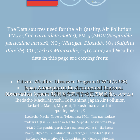
The Data sources used for the Air Quality, Air Pollution,
PM
(
fine particulate matter
), PM
(
PM10 (Respirable
2.5
10
particulate matter)
), NO
(
Nitrogen Dioxide
), SO
(
Sulphur
2
2
Dioxide
), CO (
Carbon Monoxide
), O
(
Ozone
) and Weather
3
data in this page are coming from:
Citizen Weather Observer Program (CWOP/APRS)
Japan Atmospheric Environmental Regional
Observation System (環境省大気汚染物質広域監視システム)
Ikedacho Machi, Miyoshi, Tokushima, Japan Air Pollution
Ikedacho Machi, Miyoshi, Tokushima overall air
quality index is 5
Ikedacho Machi, Miyoshi, Tokushima PM
(fine particulate
2.5
matter) AQI is 5 - Ikedacho Machi, Miyoshi, Tokushima PM
10
(PM10 (Respirable particulate matter)) AQI is 5 - Ikedacho
Machi, Miyoshi, Tokushima NO
(Nitrogen Dioxide) AQI is 1 -
2
Ikedacho Machi, Miyoshi, Tokushima SO
(Sulphur Dioxide)
2