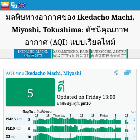
มลพิษทางอากาศของ
Ikedacho Machi,
Miyoshi, Tokushima
: ดัชนีคุณภาพ
อากาศ (AQI) แบบเรียลไทม์
Ikedacho Machi,
Sakamotocho, Kanonji, Kagawa
Bunkyocho, Zentsuji, Kaga
Miyoshi, Tokushima
池田三好市
観音寺市役所観音寺市
善通寺市役所善通寺市
AQI ของ
Ikedacho Machi, Miyoshi, Tokushima
:
ดัชนีคุณภาพอาก
ดี
5
Updated on Friday 13:00
มลพิษปฐมภูมิ:
pm10
ปัจจุบัน
2 วันที่ผ่านมา
นาที
PM2.5
5
5
AQI
PM10
5
4
AQI
O3
10
2
AQI