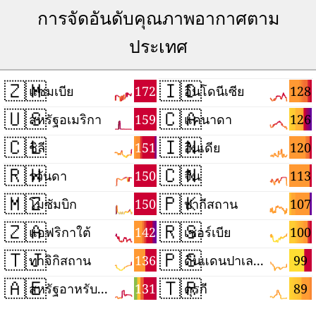
การจัดอันดับคุณภาพอากาศตาม
ประเทศ
🇿🇲
🇮🇩
172
128
แซมเบีย
อินโดนีเซีย
🇺🇸
🇨🇦
159
126
สหรัฐอเมริกา
แคนาดา
🇨🇱
🇮🇳
151
120
ชิลี
อินเดีย
🇷🇼
🇨🇳
150
113
รวันดา
จีน
🇲🇿
🇵🇰
150
107
โมซัมบิก
ปากีสถาน
🇿🇦
🇷🇸
142
100
แอฟริกาใต้
เซอร์เบีย
🇹🇯
🇵🇸
136
99
ทาจิกิสถาน
ดินแดนปาเลสไตน์
🇦🇪
🇹🇷
131
89
สหรัฐอาหรับเอมิเรตส์
ตุรกี