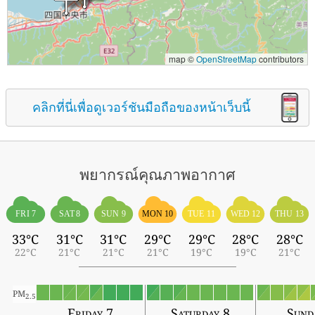
map ©
OpenStreetMap
contributors
คลิกที่นี่เพื่อดูเวอร์ชันมือถือของหน้าเว็บนี้
พยากรณ์คุณภาพอากาศ
FRI 7
SAT 8
SUN 9
MON 10
TUE 11
WED 12
THU 13
33°C
31°C
31°C
29°C
29°C
28°C
28°C
22°C
21°C
21°C
21°C
19°C
19°C
21°C
PM
2.5
Friday 7
Saturday 8
Sund