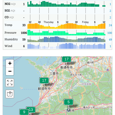
NO2
1
1
AQI
SO2
-
2
AQI
CO
-
2
AQI
Temp
33
24
Pressure
1006
1006
Humidity
59
49
Wind
6
1
+
−