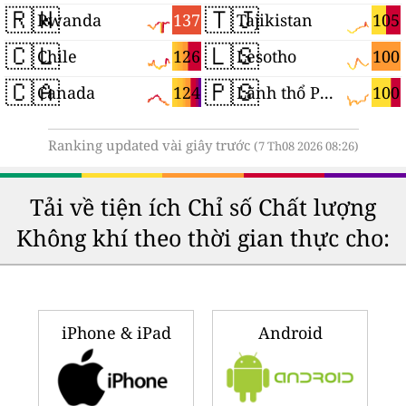
🇷🇼
🇹🇯
137
105
Rwanda
Tajikistan
🇨🇱
🇱🇸
126
100
Chile
Lesotho
🇨🇦
🇵🇸
124
100
Canada
Lãnh thổ Palestine
Ranking updated vài giây trước
(7 Th08 2026 08:26)
Tải về tiện ích Chỉ số Chất lượng
Không khí theo thời gian thực cho:
iPhone & iPad
Android