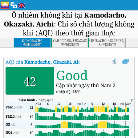
Ô nhiễm không khí tại
Kamodacho,
Okazaki, Aichi
: Chỉ số chất lượng không
khí (AQI) theo thời gian thực
Kamodacho,
Yahagicho, Okazaki, Aichi
Ohiracho, Okazaki, Aichi
Okazaki, Aichi
鴨田岡崎市
矢作岡崎市
大平岡崎市
AQI của
Kamodacho, Okazaki, Aichi
:
Chỉ số chất lượng không khí
Good
42
Cập nhật ngày thứ Năm 2
nhiệt độ:
26
°C
hiện hành
2 ngày qua
phú
PM2.5
42
17
AQI
PM10
19
1
AQI
O3
6
6
AQI
NO2
10
4
AQI