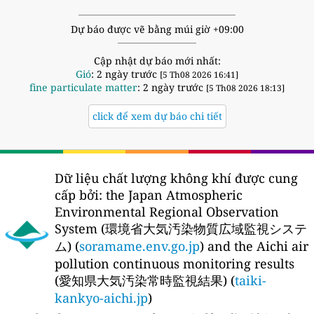
Dự báo được vẽ bằng múi giờ +09:00
Cập nhật dự báo mới nhất:
Gió
: 2 ngày trước
[5 Th08 2026 16:41]
fine particulate matter
: 2 ngày trước
[5 Th08 2026 18:13]
click để xem dự báo chi tiết
Dữ liệu chất lượng không khí được cung
cấp bởi:
the Japan Atmospheric
Environmental Regional Observation
System (環境省大気汚染物質広域監視システ
ム) (
soramame.env.go.jp
) and the Aichi air
pollution continuous monitoring results
(愛知県大気汚染常時監視結果) (
taiki-
kankyo-aichi.jp
)