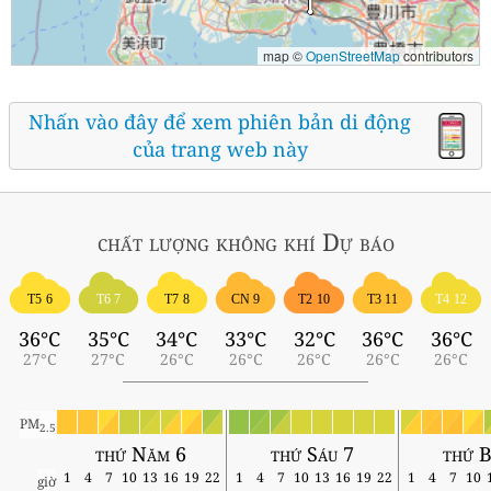
map ©
OpenStreetMap
contributors
Nhấn vào đây để xem phiên bản di động
của trang web này
chất lượng không khí
Dự báo
T5 6
T6 7
T7 8
CN 9
T2 10
T3 11
T4 12
36°C
35°C
34°C
33°C
32°C
36°C
36°C
27°C
27°C
26°C
26°C
26°C
26°C
26°C
PM
2.5
thứ Năm 6
thứ Sáu 7
thứ B
1
4
7
10
13
16
19
22
1
4
7
10
13
16
19
22
1
4
7
10
giờ