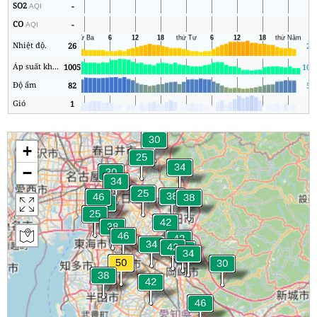
SO2
-
2
AQI
CO
-
2
AQI
Nhiệt độ.
26
23
Áp suất không khí
1005
100
Độ ẩm
82
50
Gió
1
0
+
−