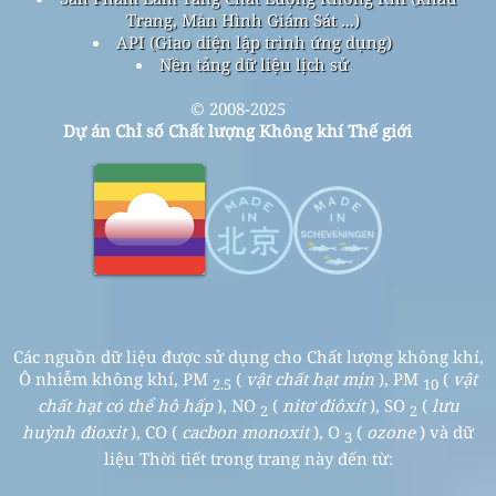
Trang, Màn Hình Giám Sát ...)
API (Giao diện lập trình ứng dụng)
Nền tảng dữ liệu lịch sử
© 2008-2025
Dự án Chỉ số Chất lượng Không khí Thế giới
Các nguồn dữ liệu được sử dụng cho Chất lượng không khí,
Ô nhiễm không khí, PM
(
vật chất hạt mịn
), PM
(
vật
2.5
10
chất hạt có thể hô hấp
), NO
(
nitơ điôxít
), SO
(
lưu
2
2
huỳnh đioxit
), CO (
cacbon monoxit
), O
(
ozone
) và dữ
3
liệu Thời tiết trong trang này đến từ: