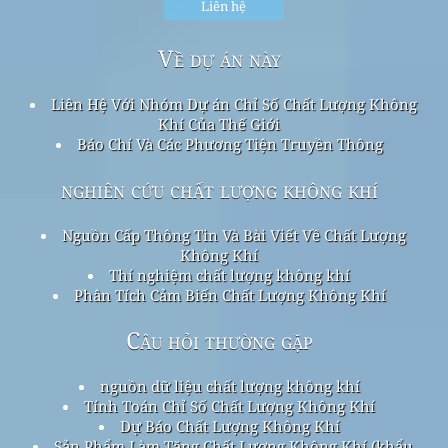
Liên hệ
Về dự án này
Liên Hệ Với Nhóm Dự án Chỉ Số Chất Lượng Không
Khí Của Thế Giới
Báo Chí Và Các Phương Tiện Truyền Thông
nghiên cứu chất lượng không khí
Nguồn Cấp Thông Tin Và Bài Viết Về Chất Lượng
Không Khí
Thí nghiệm chất lượng không khí
Phân Tích Cảm Biến Chất Lượng Không Khí
Câu hỏi thường gặp
nguồn dữ liệu chất lượng không khí
Tính Toán Chỉ Số Chất Lượng Không Khí
Dự Báo Chất Lượng Không Khí
Sản Phẩm Làm Tăng Chất Lượng Không Khí (khẩu