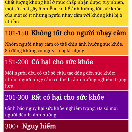
Chất lượng không khí ở mức chấp nhận được; tuy nhiên,
một số chất gây ô nhiễm có thể ảnh hưởng tới sức khỏe
của một số ít những người nhạy cảm với không khí bị ô
nhiễm.
101-150
Không tốt cho người nhạy cảm
Nhóm người nhạy cảm có thể chịu ảnh hưởng sức khỏe.
Số đông không có nguy cơ bị tác động.
151-200
Có hại cho sức khỏe
Mỗi người đều có thể sẽ chịu tác động đến sức khỏe;
nhóm người nhạy cảm có thể bị ảnh hưởng nghiêm trọng
hơn.
201-300
Rất có hại cho sức khỏe
Cảnh báo nguy hại sức khỏe nghiêm trọng. Đa số mọi
người đều bị ảnh hưởng.
300+
Nguy hiểm