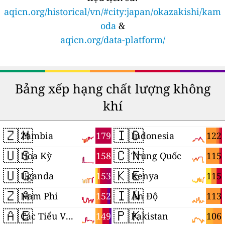
aqicn.org/historical/vn/#city:japan/okazakishi/kam
oda
&
aqicn.org/data-platform/
Bảng xếp hạng chất lượng không
khí
🇿🇲
🇮🇩
179
122
Zambia
Indonesia
🇺🇸
🇨🇳
158
115
Hoa Kỳ
Trung Quốc
🇺🇬
🇰🇪
153
115
Uganda
Kenya
🇿🇦
🇮🇳
152
113
Nam Phi
Ấn Độ
🇦🇪
🇵🇰
149
106
Các Tiểu Vương quốc Ả Rập Thống nhất
Pakistan