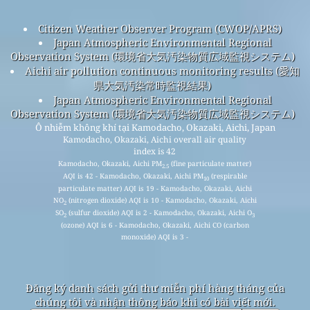
Citizen Weather Observer Program (CWOP/APRS)
Japan Atmospheric Environmental Regional
Observation System (環境省大気汚染物質広域監視システム)
Aichi air pollution continuous monitoring results (愛知
県大気汚染常時監視結果)
Japan Atmospheric Environmental Regional
Observation System (環境省大気汚染物質広域監視システム)
Ô nhiễm không khí tại Kamodacho, Okazaki, Aichi, Japan
Kamodacho, Okazaki, Aichi overall air quality
index is 42
Kamodacho, Okazaki, Aichi PM
(fine particulate matter)
2.5
AQI is 42 - Kamodacho, Okazaki, Aichi PM
(respirable
10
particulate matter) AQI is 19 - Kamodacho, Okazaki, Aichi
NO
(nitrogen dioxide) AQI is 10 - Kamodacho, Okazaki, Aichi
2
SO
(sulfur dioxide) AQI is 2 - Kamodacho, Okazaki, Aichi O
2
3
(ozone) AQI is 6 - Kamodacho, Okazaki, Aichi CO (carbon
monoxide) AQI is 3 -
Đăng ký danh sách gửi thư miễn phí hàng tháng của
chúng tôi và nhận thông báo khi có bài viết mới.