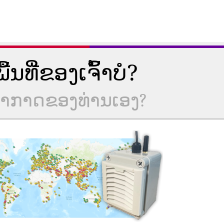
ນທີ່ຂອງເຈົ້າບໍ?
ບອາກາດຂອງທ່ານເອງ?