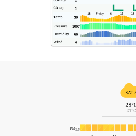
2
AQI
CO
1
AQI
Temp
30
Pressure
1007
Humidity
66
Wind
4
SAT 
28°
21°C
PM
2.5