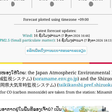
Forecast plotted using timezone +09:00
Latest forecast updates:
Wind
: 16 ຊົ່ວໂມງຜ່ານມາ
[7 ສິງຫາ 2026 16:46]
PM2.5 (Small particulate matter)
: 14 ຊົ່ວໂມງຜ່ານມາ
[7 ສິງຫາ 2026 18:13
ຄລິກເພື່ອເບິ່ງການພະຍາກອນລາຍລະອຽດ
ສະໜອງໃຫ້ໂດຍ:
the Japan Atmospheric Environmental 
監視システム) (
soramame.env.go.jp
) and the Shizu
em (静岡県大気常時監視システム) (
taikikanshi.pref.shizuok
for CO (carbon monoxide) are taken from the station:
Minamit
ອາກາດຢູ່ໃນພື້ນທີ່ຂອງເຈົ້າບໍ?
ເປັນ