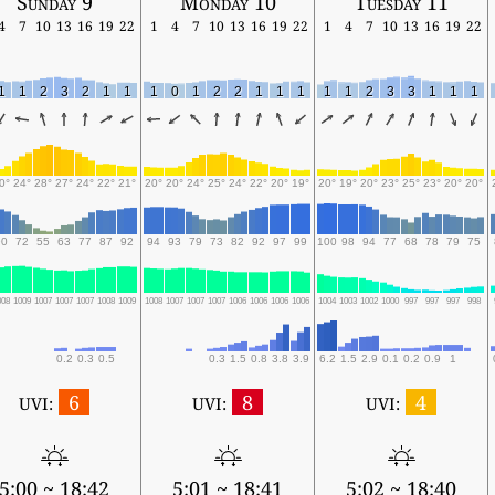
Sunday 9
Monday 10
Tuesday 11
4
7
10
13
16
19
22
1
4
7
10
13
16
19
22
1
4
7
10
13
16
19
22
1
1
2
3
2
1
1
1
0
1
2
2
1
1
1
1
1
2
3
3
1
1
1
0°
24°
28°
27°
24°
22°
21°
20°
20°
24°
25°
24°
22°
20°
19°
20°
19°
20°
23°
25°
23°
20°
20°
90
72
55
63
77
87
92
94
93
79
73
82
92
97
99
100
98
94
77
68
78
79
75
008
1009
1007
1007
1007
1008
1009
1008
1007
1007
1007
1006
1006
1006
1006
1004
1003
1002
1000
997
997
997
998
0.2
0.3
0.5
0.3
1.5
0.8
3.8
3.9
6.2
1.5
2.9
0.1
0.2
0.9
1
6
8
4
UVI:
UVI:
UVI:
5:00 ~ 18:42
5:01 ~ 18:41
5:02 ~ 18:40