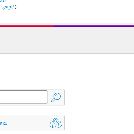
rg/api/
)
່ານ