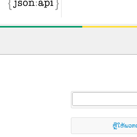
ຫຼືໃຫ້ພວກ