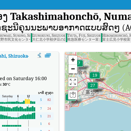
ອງ
Takashimahonchō, Numaz
ດຊະນີຄຸນນະພາບອາກາດແບບສົດໆ (A
ima, Shizuoka
shiwaki, Susono, Shizuoka
Izunokuni, Shizuoka Prefecture
Tsuta, Fuji, Shizuoka
Hiromihonchō, F
裾野市民文化センター裾野市
大仁北小学校伊豆の国市
救急医療センター富士市
富士広見小学校富
hi, Shizuoka-ken
:
ດັດຊະນີຄຸນນະພາບອາກາດຕາມເວລາຈິງຂອງ Takashimahonchō
+
−
ed on Saturday 16:00
ມ:
30
°C
ນາທີ
ສູງສຸດ
5
82
7
24
1
21
1
6