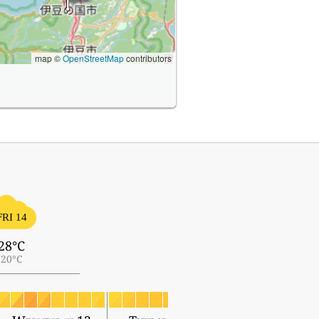
map ©
OpenStreetMap
contributors
FRI 14
28°C
20°C