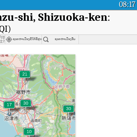
08:17
u-shi, Shizuoka-ken
:
QI)
uji-shi, Shizuoka-ken
ຊອກຫາເມືອງທີ່ໃກ້ທີ່ສຸດ
ຊອກຫາເມືອງອື່ນ
士市
, Numazu-shi, Shizuoka-ken (AQI).