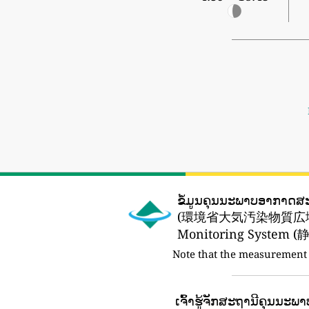
ຂໍ້ມູນຄຸນນະພາບອາກາດ
(環境省大気汚染物質広域
Monitoring Syst
Note that the measurement 
ເຈົ້າຮູ້ຈັກສະຖານີຄຸນນະພາບ