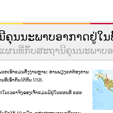
ານີຄຸນນະພາບອາກາດຢູ່ໃນພື້
ຮ່ວມແຜນທີ່ກັບສະຖານີຄຸນນະພາ
ກເຮົາແມ່ນຕັ້ງງ່າຍຫຼາຍ: ທ່ານພຽງແຕ່ຕ້ອງການ
ີ່ເຂົ້າກັນໄດ້ກັບ USB.
າດໃນເວລາຈິງຂອງເຈົ້າແມ່ນມີຢູ່ໃນແຜນທີ່ ແລະ