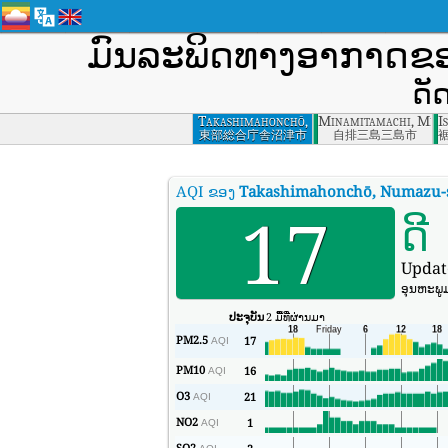
ມົນລະພິດທາງອາກາດຂ
ດັ
Takashimahonchō,
Minamitamachi, Mish
I
Numazu-shi,
東部総合庁舎沼津市
自排三島三島市
Shizuoka-ken
AQI ຂອງ
Takashimahonchō, Numazu-s
17
ດີ
Updat
ອຸນ​ຫະ​ພູ
ປະຈຸບັນ
2 ມື້ທີ່ຜ່ານມາ
PM2.5
17
AQI
PM10
16
AQI
O3
21
AQI
NO2
1
AQI
SO2