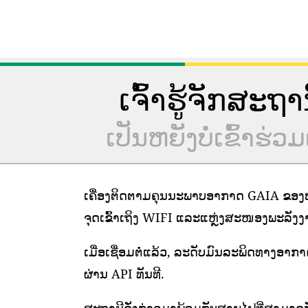
ເຈົ້າຮູ້ຈັກສະຖ
ເປັນຫຍັງບໍ່ເຂົ້າ
ເຄື່ອງຕິດຕາມຄຸນນະພາບອາກາດ GAIA ຂອງພວ
ຈຸດເຂົ້າເຖິງ WIFI ແລະແຫຼ່ງສະໜອງພະລັງງານທ
ເມື່ອເຊື່ອມຕໍ່ແລ້ວ, ລະດັບມົນລະພິດທາງອາກ
ຜ່ານ API ທັນທີ.