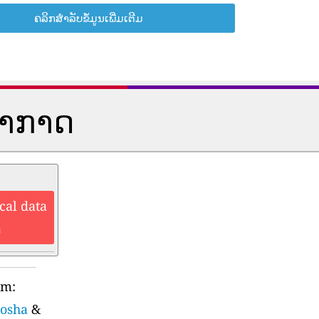
ຄລິກສຳລັບຂໍ້ມູນເພີ່ມເຕີມ
ອາກາດ
cal data
n
rm:
hosha
&