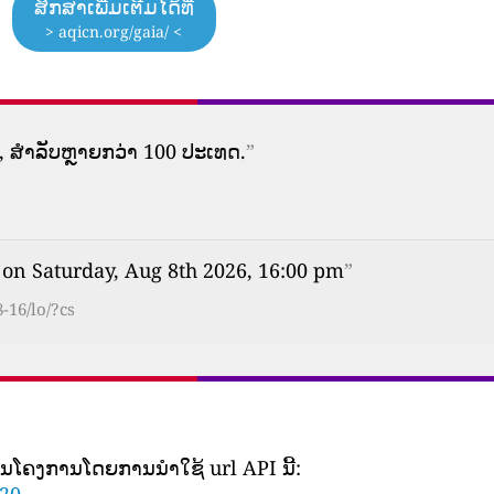
ສຶກສາເພີ່ມເຕີມໄດ້ທີ່
> aqicn.org/gaia/ <
 ສໍາລັບຫຼາຍກວ່າ 100 ປະເທດ.
”
 on Saturday, Aug 8th 2026, 16:00 pm
”
-16/lo/?cs
ເປັນ​ໂຄງ​ການ​ໂດຍ​ການ​ນໍາ​ໃຊ້ url API ນີ້​:
520