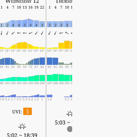
Wednesday 12
Thursday 13
Friday 14
1
4
7
10
13
16
19
22
1
4
7
10
13
16
19
22
1
4
7
10
13
16
19
1
2
4
4
5
4
4
3
3
3
3
3
3
4
3
3
3
3
2
4
4
4
4
20°
18°
22°
26°
26°
23°
20°
19°
18°
19°
25°
28°
27°
22°
21°
20°
20°
20°
25°
28°
27°
24°
21°
84
91
81
55
53
75
87
92
92
91
63
55
62
87
92
92
90
89
73
60
66
82
89
999
1001
1003
1003
1002
1004
1006
1006
1007
1008
1008
1007
1007
1008
1010
1010
1009
1010
1009
1008
1008
1009
1010
0.8
0.4
1.7
0.2
0.3
0.4
1.4
1
1.6
0.1
1.4
0.7
1.1
0.3
0.3
0.6
1.4
3.1
1
1.6
5
UVI:
5:03 ~ 18:38
5:04 ~ 18:37
5:02 ~ 18:39