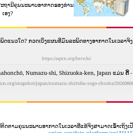
ກັບສະຖານີຄຸນນະພາບອາກາດຂອງທ່ານ
ເອງ?
ລະພິດແນວໃດ? ກວດເບິ່ງແຜນທີ່ມົນລະພິດທາງອາກາດໃນເວລາຈິງ,
https://aqicn.org/here/lo/
honchō, Numazu-shi, Shizuoka-ken, Japan ແມ່ນ
ດີ
-
qicn.org/snapshot/japan/numazu-shi/tobu-sogo-chosha/20260808
ນີ​ຕິດ​ຕາມ​ຄຸນ​ນະ​ພາບ​ອາ​ກາດ​ໃນ​ເວ​ລາ​ທີ່​ແທ້​ຈິງ​ສາ​ມາດ​ເຂົ້າ​ເຖິງ​
aqicn.org/data-platform/api/H11