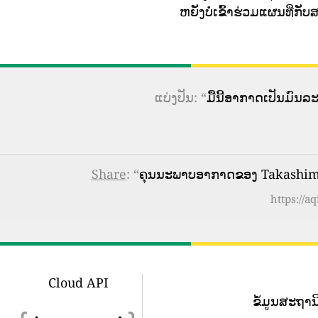
ຫຍັງບໍ່ເຂົ້າຮ່ວມແຜນທີ່
ແບ່ງປັນ: “
ມື້ນີ້ອາກາດເປັນມົນ
Share
: “
ຄຸນນະພາບອາກາດຂອງ Takashima
https://a
Cloud API
ຂໍ້​ມູນ​ສະ​ຖາ​