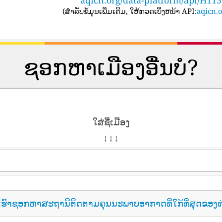
(
ສໍາລັບຂໍ້ມູນເພີ່ມເຕີມ, ໃຫ້ກວດເບິ່ງຫນ້າ API:
aqicn.o
ຊອກຫາເມືອງອື່ນບໍ?
ໃສ່ຊື່ເມືອງ
↓ ↓ ↓
ເຮົາຊອກຫາສະຖານີຕິດຕາມຄຸນນະພາບອາກາດທີ່ໃກ້ທີ່ສຸດຂອງທ