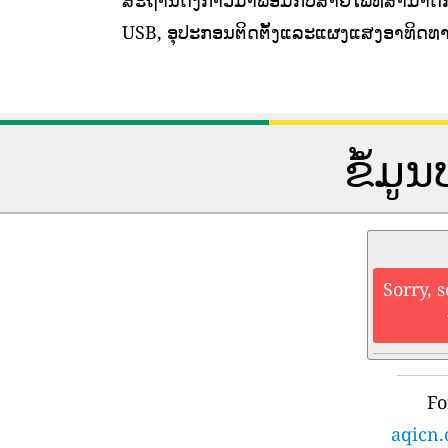
ສະຖານີດັ່ງກ່າວມາພ້ອມກັບສາຍໄຟທີ່ສາມາດກ
USB, ອຸປະກອນຕິດຕັ້ງແລະແຜງແສງອາທິດທາ
ຂໍ້ມ
Sorry, 
Fo
aqicn.