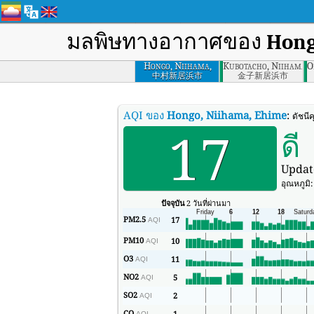
มลพิษทางอากาศของ
Hong
Hongo, Niihama,
Kubotacho, Niihama, 
O
Ehime
中村新居浜市
金子新居浜市
AQI ของ
Hongo, Niihama, Ehime
:
ดัชนี
17
ดี
Updat
อุณหภูมิ
ปัจจุบัน
2 วันที่ผ่านมา
PM2.5
17
AQI
PM10
10
AQI
O3
11
AQI
NO2
5
AQI
SO2
2
AQI
CO
1
AQI