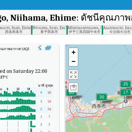
o, Niihama, Ehime
: ดัชนีคุณภา
Ehime
machi, Saijo, Ehime
Nyugawa, Saijo, Ehime
Mishimamiyagawa, Shikokuchuo, Ehi
Asahimachi, Ima
西条西条市
東予西条市
伊予三島四国中央市
今治旭今治市
คุณภาพอากาศ (AQI) แบบเรียลไทม์ของ Hongo, Niihama, Ehime
+
−
ed on Saturday 22:00
:
27
°C
นาที
สูงสุด
9
38
3
18
5
34
1
7
2
3
1
2