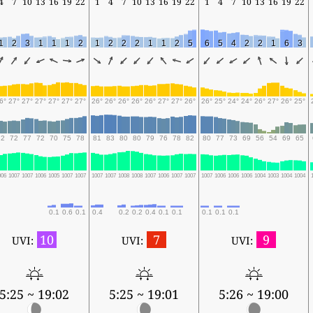
4
7
10
13
16
19
22
1
4
7
10
13
16
19
22
1
4
7
10
13
16
19
22
1
2
3
1
1
1
2
1
2
2
2
1
1
2
5
6
5
4
2
2
1
6
3
6°
27°
27°
27°
27°
27°
27°
26°
26°
26°
26°
26°
27°
27°
26°
26°
25°
24°
24°
26°
27°
26°
25°
72
72
77
72
70
75
78
81
83
80
80
79
76
78
82
80
77
73
69
56
54
69
65
006
1007
1007
1006
1005
1007
1007
1007
1007
1008
1008
1007
1006
1007
1007
1007
1006
1006
1006
1004
1003
1004
1004
0.1
0.6
0.1
0.4
0.2
0.2
0.4
0.1
0.1
0.1
0.1
0.1
10
7
9
UVI:
UVI:
UVI:
5:25 ~ 19:02
5:25 ~ 19:01
5:26 ~ 19:00