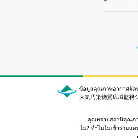
ข้อมูลคุณภาพอากาศจัด
大気汚染物質広域監視シス
คุณทราบสถานีคุณภา
ไม่?
ทำไมไม่เข้าร่วมแ