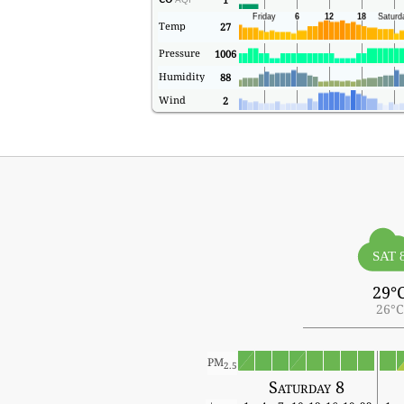
Temp
27
Pressure
1006
Humidity
88
Wind
2
SAT 
29°
26°C
PM
2.5
Saturday 8