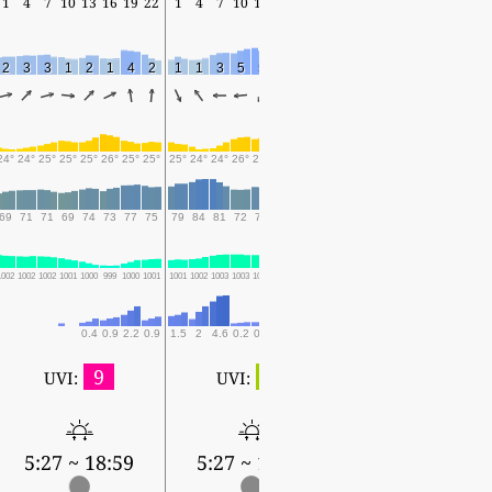
1
4
7
10
13
16
19
22
1
4
7
10
13
16
19
22
1
4
7
10
13
16
19
2
3
3
1
2
1
4
2
1
1
3
5
5
3
2
2
2
1
3
3
3
1
2
24°
24°
25°
25°
25°
26°
25°
25°
25°
24°
24°
26°
26°
26°
26°
26°
25°
25°
26°
27°
28°
27°
27°
69
71
71
69
74
73
77
75
79
84
81
72
75
71
70
71
69
70
74
68
67
74
74
1002
1002
1002
1001
1000
999
1000
1001
1001
1002
1003
1003
1003
1003
1005
1005
1005
1006
1007
1006
1006
1006
1007
0.4
0.9
2.2
0.9
1.5
2
4.6
0.2
0.3
0.1
0.2
9
2
UVI:
UVI:
5:28 ~ 18:57
5:27 ~ 18:59
5:27 ~ 18:58