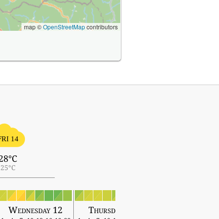
map ©
OpenStreetMap
contributors
FRI 14
28°C
25°C
Wednesday 12
Thursday 13
Friday 14