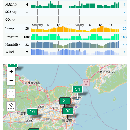
NO2
4
1
AQI
SO2
-
2
AQI
CO
-
2
AQI
Temp
28
25
Pressure
1008
1006
Humidity
83
49
Wind
2
1
+
−