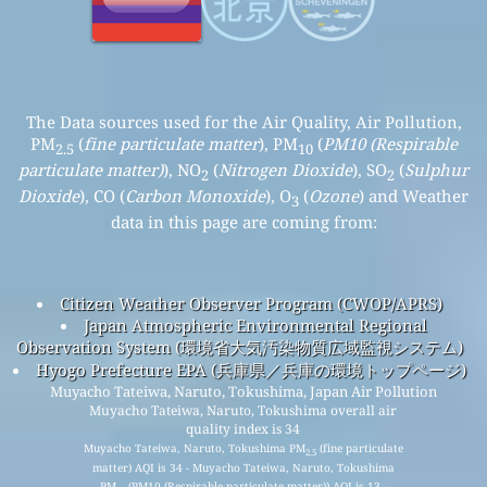
The Data sources used for the Air Quality, Air Pollution,
PM
(
fine particulate matter
), PM
(
PM10 (Respirable
2.5
10
particulate matter)
), NO
(
Nitrogen Dioxide
), SO
(
Sulphur
2
2
Dioxide
), CO (
Carbon Monoxide
), O
(
Ozone
) and Weather
3
data in this page are coming from:
Citizen Weather Observer Program (CWOP/APRS)
Japan Atmospheric Environmental Regional
Observation System (環境省大気汚染物質広域監視システム)
Hyogo Prefecture EPA (兵庫県／兵庫の環境トップページ)
Muyacho Tateiwa, Naruto, Tokushima, Japan Air Pollution
Muyacho Tateiwa, Naruto, Tokushima overall air
quality index is 34
Muyacho Tateiwa, Naruto, Tokushima PM
(fine particulate
2.5
matter) AQI is 34 - Muyacho Tateiwa, Naruto, Tokushima
PM
(PM10 (Respirable particulate matter)) AQI is 13 -