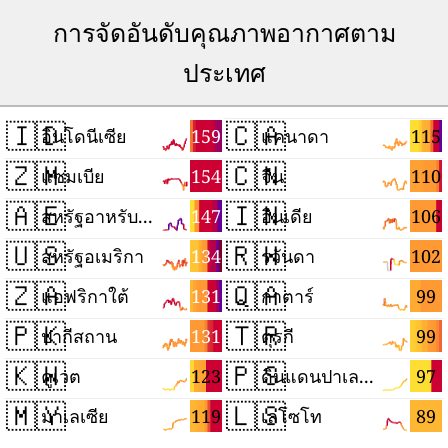
การจัดอันดับคุณภาพอากาศตาม
ประเทศ
🇮🇩
🇨🇦
159
115
อินโดนีเซีย
แคนาดา
🇿🇲
🇨🇳
154
110
แซมเบีย
จีน
🇦🇪
🇮🇳
147
106
สหรัฐอาหรับเอมิเรตส์
อินเดีย
🇺🇸
🇷🇼
134
102
สหรัฐอเมริกา
รวันดา
🇿🇦
🇶🇦
131
99
แอฟริกาใต้
กาตาร์
🇵🇰
🇹🇷
131
99
ปากีสถาน
ตุรกี
🇰🇼
🇵🇸
123
97
คูเวต
ดินแดนปาเลสไตน์
🇲🇾
🇱🇸
119
89
มาเลเซีย
เลโซโท