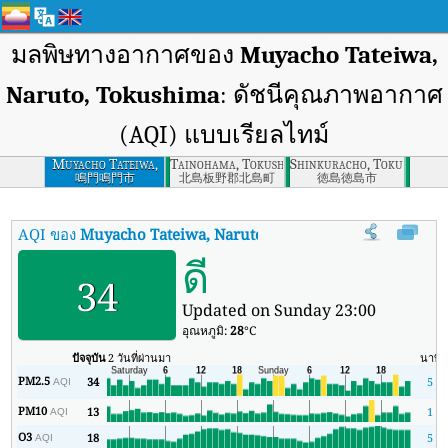
มลพิษทางอากาศของ
Muyacho Tateiwa,
Naruto, Tokushima
: ดัชนีคุณภาพอากาศ
(AQI) แบบเรียลไทม์
Muyacho Tateiwa,
Tainohama, Tokushima
Shinkuracho, Tokushima, 
Naruto, Tokushima
鳴門鳴門市
北島板野郡北島町
徳島徳島市
AQI ของ
Muyacho Tateiwa, Naruto, Tokushima
:
ดัชนีคุณภาพอาก
ดี
34
Updated on Sunday 23:00
อุณหภูมิ:
28
°C
ปัจจุบัน
2 วันที่ผ่านมา
นาที
PM2.5
34
5
AQI
PM10
13
1
AQI
O3
18
5
AQI