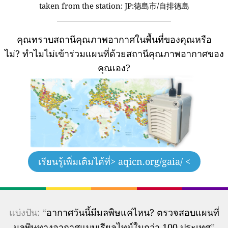
taken from the station:
JP:徳島市/自排徳島
คุณทราบสถานีคุณภาพอากาศในพื้นที่ของคุณหรือ
ไม่?
ทำไมไม่เข้าร่วมแผนที่ด้วยสถานีคุณภาพอากาศของ
คุณเอง?
เรียนรู้เพิ่มเติมได้ที่
> aqicn.org/gaia/ <
แบ่งปัน: “
อากาศวันนี้มีมลพิษแค่ไหน? ตรวจสอบแผนที่
มลพิษทางอากาศแบบเรียลไทม์ในกว่า 100 ประเทศ
”