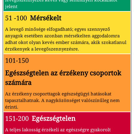
jelent
51 -100
Mérsékelt
A levegő minősége elfogadható; egyes szennyező
anyagok esetében azonban mérsékelten aggodalomra
adhat okot olyan kevés ember számára, akik szokatlanul
érzékenyek a levegőszennyezésre.
101-150
Egészségtelen az érzékeny csoportok
számára
Az érzékeny csoporttagok egészségügyi hatásokat
tapasztalhatnak. A nagyközönséget valószínűleg nem
érinti.
151-200
Egészségtelen
A teljes lakosság érzékeli az egészségre gyakorolt