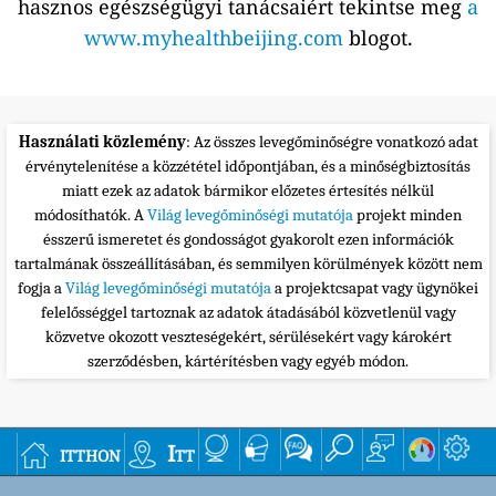
hasznos egészségügyi tanácsaiért tekintse meg
a
www.myhealthbeijing.com
blogot.
Használati közlemény
: Az összes levegőminőségre vonatkozó adat
érvénytelenítése a közzététel időpontjában, és a minőségbiztosítás
miatt ezek az adatok bármikor előzetes értesítés nélkül
módosíthatók. A
Világ levegőminőségi mutatója
projekt minden
ésszerű ismeretet és gondosságot gyakorolt ezen információk
tartalmának összeállításában, és semmilyen körülmények között nem
fogja a
Világ levegőminőségi mutatója
a projektcsapat vagy ügynökei
felelősséggel tartoznak az adatok átadásából közvetlenül vagy
közvetve okozott veszteségekért, sérülésekért vagy károkért
szerződésben, kártérítésben vagy egyéb módon.
itthon
Itt