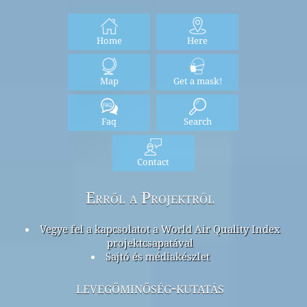
Home
Here
Map
Get a mask!
Faq
Search
Contact
Erről a Projektről
Vegye fel a kapcsolatot a World Air Quality Index
projektcsapatával
Sajtó és médiakészlet
levegőminőség-kutatás