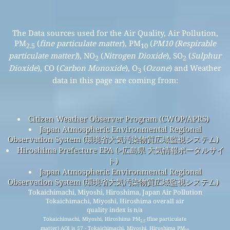
The Data sources used for the Air Quality, Air Pollution,
PM
(
fine particulate matter
), PM
(
PM10 (Respirable
2.5
10
particulate matter)
), NO
(
Nitrogen Dioxide
), SO
(
Sulphur
2
2
Dioxide
), CO (
Carbon Monoxide
), O
(
Ozone
) and Weather
3
data in this page are coming from:
Citizen Weather Observer Program (CWOP/APRS)
Japan Atmospheric Environmental Regional
Observation System (環境省大気汚染物質広域監視システム)
Hiroshima Prefecture EPA (>広島県 大気情報ポータルサイ
ト)
Japan Atmospheric Environmental Regional
Observation System (環境省大気汚染物質広域監視システム)
Tokaichimachi, Miyoshi, Hiroshima, Japan Air Pollution
Tokaichimachi, Miyoshi, Hiroshima overall air
quality index is n/a
Tokaichimachi, Miyoshi, Hiroshima PM
(fine particulate
2.5
matter) AQI is 57 - Tokaichimachi, Miyoshi, Hiroshima PM
10