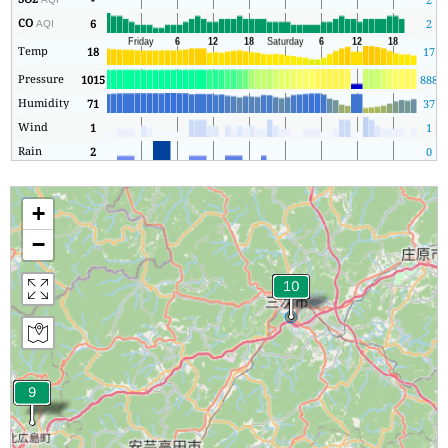
CO
6
2
AQI
Temp
18
17
Pressure
1015
888
1
Humidity
71
37
Wind
1
1
Rain
2
0
+
−