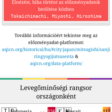
Elnézést, hiba történt az előzményadatok
betöltése közben
Tokaichimachi, Miyoshi, Hiroshima
További információért tekintse meg az
előzményadat-platformot:
aqicn.org/historical/hu/#city:japan/mitsugishi/sanji
ringyogijutsusenta
&
aqicn.org/data-platform/
Levegőminőségi rangsor
országonként
🇮🇩
🇰🇼
156
112
Indonesia
Kuwait