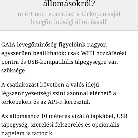
állomásokról?
miért nem vesz részt a térképen saját
levegőminőségi állomással?
GAIA levegőminőség-figyelőink nagyon
egyszerűen beállíthatók: csak WIFI hozzáférési
pontra és USB-kompatibilis tápegységre van
szüksége.
A csatlakozást követően a valós idejű
légszennyezettségi szint azonnal elérhető a
térképeken és az API-n keresztül.
Az állomáshoz 10 méteres vízálló tápkábel, USB
tápegység, szerelési felszerelés és opcionális
napelem is tartozik.