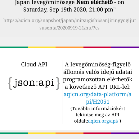
Japan levegőminősége
Nem elérhető
- on
Saturday, Sep 19th 2020, 21:00 pm
”
https://aqicn.org/snapshot/japan/mitsugishi/sanjiringyogijut
susenta/20200919-21/hu/?cs
Cloud API
A levegőminőség-figyelő
állomás valós idejű adatai
programozottan elérhetők
a következő API URL-lel:
aqicn.org/data-platform/a
pi/H2051
(
További információkért
tekintse meg az API
oldalt:
aqicn.org/api/
)