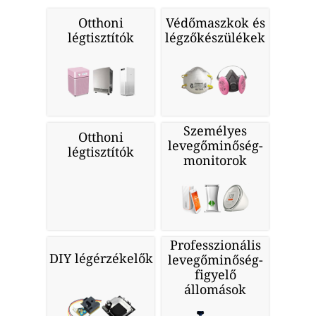
Otthoni
Védőmaszkok és
légtisztítók
légzőkészülékek
Személyes
Otthoni
levegőminőség-
légtisztítók
monitorok
Professzionális
DIY légérzékelők
levegőminőség-
figyelő
állomások