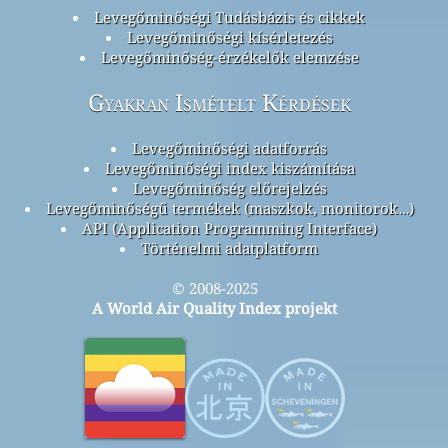
Levegőminőségi Tudásbázis és cikkek
Levegőminőségi kísérletezés
Levegőminőség-érzékelők elemzése
Gyakran Ismételt Kérdések
Levegőminőségi adatforrás
Levegőminőségi index kiszámítása
Levegőminőség előrejelzés
Levegőminőségű termékek (maszkok, monitorok…)
API (Application Programming Interface)
Történelmi adatplatform
© 2008-2025
A World Air Quality Index projekt