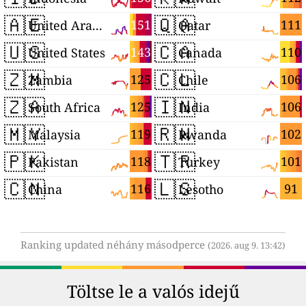
🇦🇪
🇶🇦
151
111
United Arab Emirates
Qatar
🇺🇸
🇨🇦
143
110
United States
Canada
🇿🇲
🇨🇱
125
106
Zambia
Chile
🇿🇦
🇮🇳
125
106
South Africa
India
🇲🇾
🇷🇼
119
102
Malaysia
Rwanda
🇵🇰
🇹🇷
118
101
Pakistan
Turkey
🇨🇳
🇱🇸
116
91
China
Lesotho
Ranking updated néhány másodperce
(2026. aug 9. 13:42)
Töltse le a valós idejű