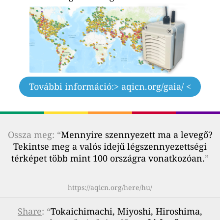
További információ:
> aqicn.org/gaia/ <
Ossza meg: “
Mennyire szennyezett ma a levegő?
Tekintse meg a valós idejű légszennyezettségi
térképet több mint 100 országra vonatkozóan.
”
https://aqicn.org/here/hu/
Share
: “
Tokaichimachi, Miyoshi, Hiroshima,