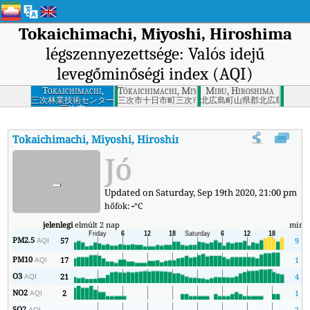
Tokaichimachi, Miyoshi, Hiroshima
légszennyezettsége: Valós idejű
levegőminőségi index (AQI)
Tokaichimachi,
Tōkaichimachi, Miyoshi-shi, Hiroshima-ken
Mibu, Hiroshima
Miyoshi, Hiroshima
三次林業技術センター
三次市十日市町三次市
北広島町山県郡北広島町
三次市
Tokaichimachi, Miyoshi, Hiroshima
AQI
:
Tokaichimachi, Miyoshi
Jó
-
Updated on Saturday, Sep 19th 2020, 21:00 pm
hőfok:
-
°C
jelenlegi
elmúlt 2 nap
min
PM2.5
57
9
AQI
PM10
17
1
AQI
O3
21
4
AQI
NO2
2
1
AQI
SO2
-
2
AQI