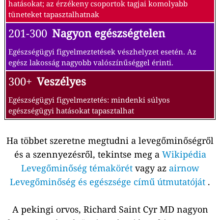
hatásokat; az érzékeny csoportok tagjai komolyabb
tüneteket tapasztalhatnak
201-300
Nagyon egészségtelen
Egészségügyi figyelmeztetések vészhelyzet esetén. Az
egész lakosság nagyobb valószínűséggel érinti.
300+
Veszélyes
Egészségügyi figyelmeztetés: mindenki súlyos
egészségügyi hatásokat tapasztalhat
Ha többet szeretne megtudni a levegőminőségről
és a szennyezésről, tekintse meg a
Wikipédia
Levegőminőség témakörét
vagy az
airnow
Levegőminőség és egészsége című útmutatóját
.
A pekingi orvos, Richard Saint Cyr MD nagyon