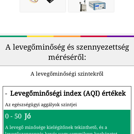
A levegőminőség és szennyezettség
méréséről:
A levegőminőségi szintekről
-
Levegőminőségi index (AQI) értékek
Az egészségügyi aggályok szintjei
0 - 50
Jó
A levegő minősége kielégítőnek tekinthető, és a
levegőszennyezés kevés vagy semmilyen kockázatot