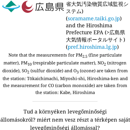
省大気汚染物質広域監視シ
ステム)
(
soramame.taiki.go.jp
)
and the Hiroshima
Prefecture EPA (>広島県
大気情報ポータルサイト)
(
pref.hiroshima.lg.jp
)
Note that the measurements for PM
(fine particulate
2.5
matter), PM
(respirable particulate matter), NO
(nitrogen
10
2
dioxide), SO
(sulfur dioxide) and O
(ozone) are taken from
2
3
the station:
Tōkaichimachi, Miyoshi-shi, Hiroshima-ken and
the measurement for CO (carbon monoxide) are taken from
the station: Kabe, Hiroshima
Tud a környéken levegőminőségi
állomásokról?
miért nem vesz részt a térképen saját
levegőminőségi állomással?