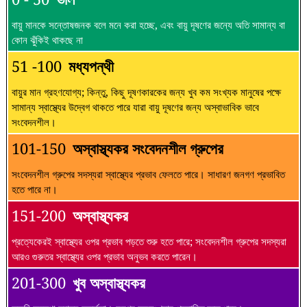
বায়ু মানকে সন্তোষজনক বলে মনে করা হচ্ছে, এবং বায়ু দূষণের জন্যে অতি সামান্য বা
কোন ঝুঁকিই থাকছে না
51 -100
মধ্যপন্থী
বায়ুর মান গ্রহণযোগ্য; কিন্তু, কিছু দূষণকারকের জন্য খুব কম সংখ্যক মানুষের পক্ষে
সামান্য স্বাস্থ্যের উদ্বেগ থাকতে পারে যারা বায়ু দূষণের জন্য অস্বাভাবিক ভাবে
সংবেদনশীল।
101-150
অস্বাস্থ্যকর সংবেদনশীল গ্রুপের
সংবেদনশীল গ্রুপের সদস্যরা স্বাস্থ্যের প্রভাব ফেলতে পারে। সাধারণ জনগণ প্রভাবিত
হতে পারে না।
151-200
অস্বাস্থ্যকর
প্রত্যেকেরই স্বাস্থ্যের ওপর প্রভাব পড়তে শুরু হতে পারে; সংবেদনশীল গ্রুপের সদস্যরা
আরও গুরুতর স্বাস্থ্যের ওপর প্রভাব অনুভব করতে পারেন।
201-300
খুব অস্বাস্থ্যকর