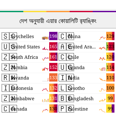
দেশ অনুযায়ী এয়ার কোয়ালিটি র‍্যাঙ্কিং
🇸🇨
🇨🇳
198
129
Seychelles
China
🇺🇸
🇦🇪
165
123
United States
United Arab Emirates
🇿🇦
🇨🇱
161
120
South Africa
Chile
🇿🇲
🇺🇬
152
114
Zambia
Uganda
🇷🇼
🇮🇳
133
110
Rwanda
India
🇮🇩
🇱🇸
132
100
Indonesia
Lesotho
🇿🇼
🇧🇩
131
99
Zimbabwe
Bangladesh
🇨🇦
🇵🇸
130
99
Canada
Palestine