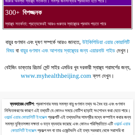
জরুরি অবস্থা স্বাস্থ্য সতর্কতা। সমগ্র জনসংখ্যার প্রভাবিত হতে পারে।
300+
বিপজ্জনক
স্বাস্থ্য সতর্কতা: প্রত্যেকেরই আরও গুরুতর স্বাস্থ্যের প্রভাব পড়তে পারে
বায়ুর গুণমান এবং দূষণ সম্পর্কে আরও জানতে,
উইকিপিডিয়া এয়ার কোয়ালিটি
বিষয়
বা
বায়ুর গুণমান এবং আপনার স্বাস্থ্যের জন্য এয়ারনাউ গাইড
দেখুন।
বেইজিং ডাক্তার রিচার্ড সেন্ট সাইর এমডির খুব দরকারী স্বাস্থ্য পরামর্শের জন্য,
www.myhealthbeijing.com
ব্লগ দেখুন।
ব্যবহারের নোটিশ
: প্রকাশনার সময় সমস্ত বায়ু গুণমান তথ্য অ-বৈধ হয় এবং গুণমান
নিশ্চিতকরণের কারণে এই তথ্যটি যে কোনও সময়ে নোটিশ ছাড়াই সংশোধন করা যেতে পারে।
ওয়ার্ল্ড এয়ার কোয়ালিটি ইনডেক্স
প্রকল্পটি এই তথ্যগুলির সামগ্রীর মধ্যে কম্পাইল করার জন্য
সমস্ত যুক্তিসঙ্গত দক্ষতা ও যত্ন ব্যবহার করেছে এবং কোনও পরিস্থিতিতে এটি
ওয়ার্ল্ড এয়ার
কোয়ালিটি ইনডেক্স
প্রকল্প দল বা তার এজেন্টগুলি এই তথ্য সরবরাহ থেকে সরাসরি বা