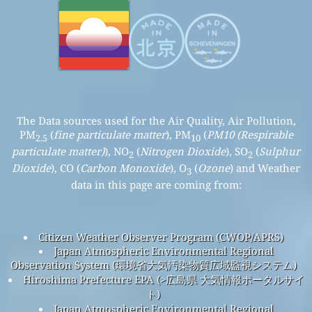
The Data sources used for the Air Quality, Air Pollution,
PM
(
fine particulate matter
), PM
(
PM10 (Respirable
2.5
10
particulate matter)
), NO
(
Nitrogen Dioxide
), SO
(
Sulphur
2
2
Dioxide
), CO (
Carbon Monoxide
), O
(
Ozone
) and Weather
3
data in this page are coming from:
Citizen Weather Observer Program (CWOP/APRS)
Japan Atmospheric Environmental Regional
Observation System (環境省大気汚染物質広域監視システム)
Hiroshima Prefecture EPA (>広島県 大気情報ポータルサイ
ト)
Japan Atmospheric Environmental Regional