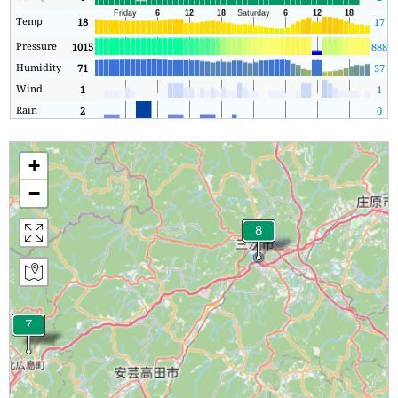
Temp
18
17
Pressure
1015
888
1
Humidity
71
37
Wind
1
1
Rain
2
0
+
−