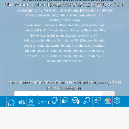
Observation System (環境省大気汚染物質広域監視システム)
Tokaichimachi, Miyoshi, Hiroshima, Japan Air Pollution
Tokaichimachi, Miyoshi, Hiroshima overall air
quality index is n/a
Tokaichimachi, Miyoshi, Hiroshima PM
(fine particulate
2.5
matter) AQI is 57 - Tokaichimachi, Miyoshi, Hiroshima PM
10
(PM10 (Respirable particulate matter)) AQI is 17 -
Tokaichimachi, Miyoshi, Hiroshima NO
(Nitrogen Dioxide)
2
AQI is 2 - Tokaichimachi, Miyoshi, Hiroshima SO
(Sulphur
2
Dioxide) AQI is 2 - Tokaichimachi, Miyoshi, Hiroshima O
3
(Ozone) AQI is 21 - Tokaichimachi, Miyoshi, Hiroshima CO
(Carbon Monoxide) AQI is 6 -
আমাদের বিনামূল্যে মাসিক মেলিং তালিকার জন্য সাইন আপ করুন, এবং নতুন নিবন্ধ
উপলব্ধ হলে বিজ্ঞপ্তি পান।
জমা
বাড়ি
এখানে
This page has been generated on Thursday, Aug 6th 2026, 17:38 pm CST from jp2n