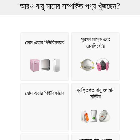
আরও বায়ু মানের সম্পর্কিত পণ্য খুঁজছেন?
সুরক্ষা মাস্ক এবং
হোম এয়ার পিউরিফায়ার
রেসপিরেটর
ব্যক্তিগত বায়ু গুণমান
হোম এয়ার পিউরিফায়ার
মনিটর