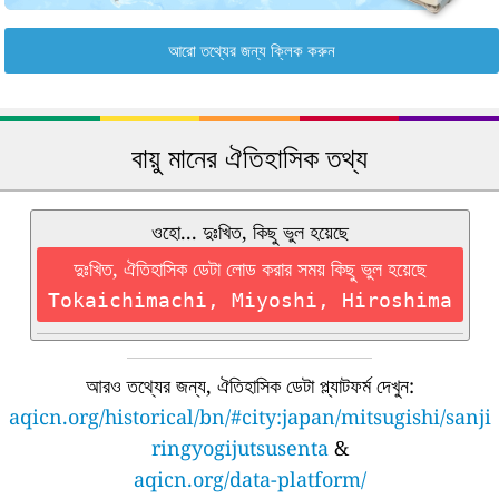
আরো তথ্যের জন্য ক্লিক করুন
বায়ু মানের ঐতিহাসিক তথ্য
ওহো... দুঃখিত, কিছু ভুল হয়েছে
দুঃখিত, ঐতিহাসিক ডেটা লোড করার সময় কিছু ভুল হয়েছে
Tokaichimachi, Miyoshi, Hiroshima
আরও তথ্যের জন্য, ঐতিহাসিক ডেটা প্ল্যাটফর্ম দেখুন:
aqicn.org/historical/bn/#city:japan/mitsugishi/sanji
ringyogijutsusenta
&
aqicn.org/data-platform/