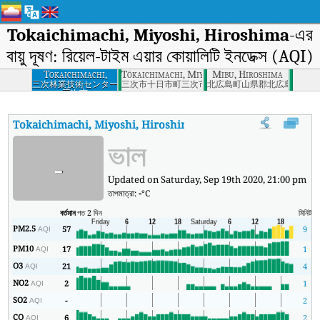
Tokaichimachi, Miyoshi, Hiroshima
-এর
বায়ু দূষণ: রিয়েল-টাইম এয়ার কোয়ালিটি ইনডেক্স (AQI)
Tokaichimachi,
Tōkaichimachi, Miyoshi-shi, Hiroshima-ken
Mibu, Hiroshima
Miyoshi, Hiroshima
三次林業技術センター
三次市十日市町三次市
北広島町山県郡北広島町
三次市
Tokaichimachi, Miyoshi, Hiroshima
-এর AQI
:
Tokaichimachi, Miyoshi
ভাল
-
Updated on Saturday, Sep 19th 2020, 21:00 pm
তাপমাত্রা:
-
°C
বর্তমান
গত 2 দিন
মিনিট
সর্
PM2.5
57
9
AQI
PM10
17
1
AQI
O3
21
4
AQI
NO2
2
1
AQI
SO2
-
2
AQI
CO
6
2
AQI