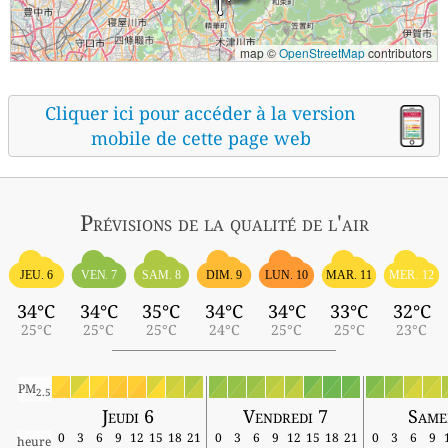
map ©
OpenStreetMap
contributors
Cliquer ici pour accéder à la version
mobile de cette page web
Prévisions
de la qualité de l'air
JEU. 6
VEN. 7
SAM. 8
DIM. 9
LUN. 10
MAR. 11
MER. 12
34°C
34°C
35°C
34°C
34°C
33°C
32°C
25°C
25°C
25°C
24°C
25°C
25°C
23°C
PM
2.5
Jeudi 6
Vendredi 7
Same
0
3
6
9
12
15
18
21
0
3
6
9
12
15
18
21
0
3
6
9
heure