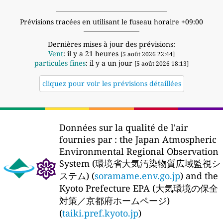
Prévisions tracées en utilisant le fuseau horaire +09:00
Dernières mises à jour des prévisions:
Vent
: il y a 21 heures
[5 août 2026 22:44]
particules fines
: il y a un jour
[5 août 2026 18:13]
cliquez pour voir les prévisions détaillées
Données sur la qualité de l'air
fournies par :
the Japan Atmospheric
Environmental Regional Observation
System (環境省大気汚染物質広域監視シ
ステム) (
soramame.env.go.jp
) and the
Kyoto Prefecture EPA (大気環境の保全
対策／京都府ホームページ)
(
taiki.pref.kyoto.jp
)