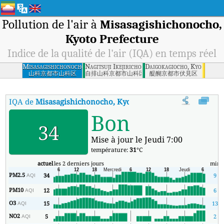
Pollution de l'air à
Misasagishichonocho,
Kyoto Prefecture
Indice de la qualité de l'air (IQA) en temps réel
Misasagishichonocho,
Nagitsuji Ikejiricho, Kyoto Prefecture
Daigokagiocho, Kyoto Pref
Kyoto Prefecture
山科京都市山科区
自排山科京都市山科区
醍醐京都市伏見区
IQA de
Misasagishichonocho, Kyoto Prefecture
:
Indice de la qu
Bon
34
Mise à jour le Jeudi 7:00
température:
31
°C
actuel
les 2 derniers jours
min
PM2.5
34
9
AQI
PM10
12
6
AQI
O3
15
13
AQI
NO2
5
2
AQI