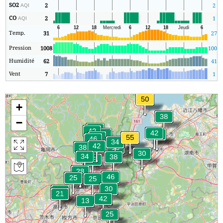
SO2
2
2
AQI
CO
2
1
AQI
Temp.
31
27
Pression
1008
1006
Humidité
62
41
Vent
7
1
+
−