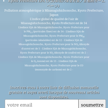
Kyoto Prefecture EPA (大気環境の保全対策／京都府ホーム
ページ)
Pollution atmosphérique à Misasagishichonocho, Kyoto Prefecture,
Japon
L'indice global de qualité de l'air de
Misasagishichonocho, Kyoto Prefecture est de 34
L'indince IQA de Misasagishichonocho, Kyoto Prefecture pour
le PM
(particules fines) est de 34 - L'indince IQA de
2.5
Misasagishichonocho, Kyoto Prefecture pour le PM
10
(particules inhalables) est de 12 - L'indince IQA de
Misasagishichonocho, Kyoto Prefecture pour le NO
(dioxyde
2
d'azote) est de 5 - L'indince IQA de Misasagishichonocho,
Kyoto Prefecture pour le SO
(dioxyde de soufre) est de 2 -
2
L'indince IQA de Misasagishichonocho, Kyoto Prefecture pour
le O
(ozone) est de 15 - L'indince IQA de
3
Misasagishichonocho, Kyoto Prefecture pour le CO
(monoxyde de carbone) est de 2 -
Inscrivez-vous à notre liste de diffusion mensuelle
gratuite et soyez averti lorsque de nouveaux articles
sont disponibles.
soumettre