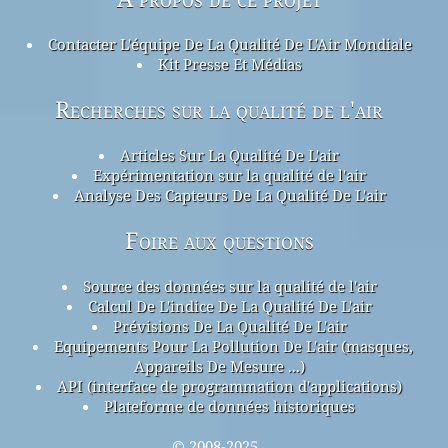
Contacter L'équipe De La Qualité De L'Air Mondiale
Kit Presse Et Médias
Recherches sur la qualité de l'air
Articles Sur La Qualité De L'air
Expérimentation sur la qualité de l'air
Analyse Des Capteurs De La Qualité De L'air
Foire aux questions
Source des données sur la qualité de l'air
Calcul De L'indice De La Qualité De L'air
Prévisions De La Qualité De L'air
Equipements Pour La Pollution De L'air (masques,
Appareils De Mesure ...)
API (interface de programmation d'applications)
Plateforme de données historiques
© 2008-2025