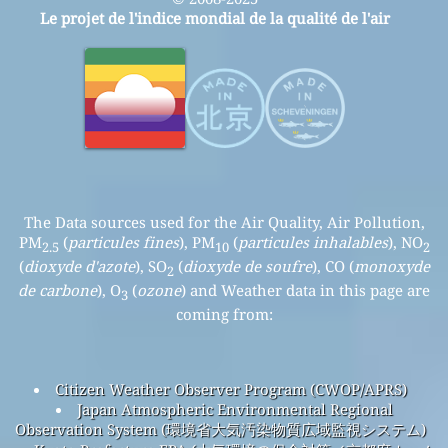
Le projet de l'indice mondial de la qualité de l'air
The Data sources used for the Air Quality, Air Pollution,
PM
(
particules fines
), PM
(
particules inhalables
), NO
2.5
10
2
(
dioxyde d'azote
), SO
(
dioxyde de soufre
), CO (
monoxyde
2
de carbone
), O
(
ozone
) and Weather data in this page are
3
coming from:
Citizen Weather Observer Program (CWOP/APRS)
Japan Atmospheric Environmental Regional
Observation System (環境省大気汚染物質広域監視システム)