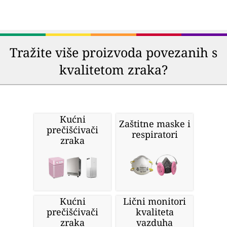
Tražite više proizvoda povezanih s
kvalitetom zraka?
Kućni
Zaštitne maske i
prečišćivači
respiratori
zraka
Kućni
Lični monitori
prečišćivači
kvaliteta
zraka
vazduha