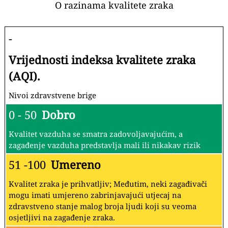
O razinama kvalitete zraka
-
Vrijednosti indeksa kvalitete zraka
(AQI).
Nivoi zdravstvene brige
0 - 50
Dobro
Kvalitet vazduha se smatra zadovoljavajućim, a
zagađenje vazduha predstavlja mali ili nikakav rizik
51 -100
Umereno
Kvalitet zraka je prihvatljiv; Međutim, neki zagađivači
mogu imati umjereno zabrinjavajući utjecaj na
zdravstveno stanje malog broja ljudi koji su veoma
osjetljivi na zagađenje zraka.