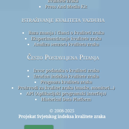
kvalitete zraka
Press And Media Kit
istraživanje kvaliteta vazduha
Baza znanja i članci o kvaliteti zraka
Eksperimentiranje kvalitete zraka
Analiza senzora kvaliteta zraka
Često Postavljena Pitanja
Izvor podataka o kvaliteti zraka
Izračun indeksa kvalitete zraka
Prognoza kvaliteta zraka
Proizvodi za kvalitet zraka (maske, monitori...)
API (Aplikacijski programski interfejs)
Historical Data Platform
© 2008-2025
Projekat Svjetskog indeksa kvalitete zraka