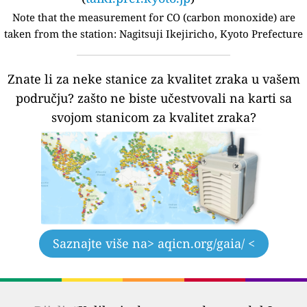
Note that the measurement for CO (carbon monoxide) are
taken from the station:
Nagitsuji Ikejiricho, Kyoto Prefecture
Znate li za neke stanice za kvalitet zraka u vašem
području?
zašto ne biste učestvovali na karti sa
svojom stanicom za kvalitet zraka?
Saznajte više na
> aqicn.org/gaia/ <