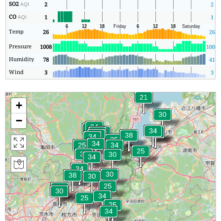
SO2
2
2
AQI
CO
1
1
AQI
Temp
26
26
Pressure
1008
1005
Humidity
78
41
Wind
3
3
+
−