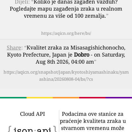
Dijeli: “
Koliko je danas zagađen vazduh?
Pogledajte mapu zagađenja zraka u realnom
vremenu za više od 100 zemalja.
”
https://aqicn.org/here/bs/
Share
: “
Kvalitet zraka za Misasagishichonocho,
Kyoto Prefecture, Japan je
Dobro
- on Saturday,
Aug 8th 2026, 04:00 am
”
https://aqicn.org/snapshot/japan/kyotoshiyamashinaku/yam
ashina/20260808-04/bs/?cs
Cloud API
Podacima ove stanice za
praćenje kvaliteta zraka u
stvarnom vremenu može