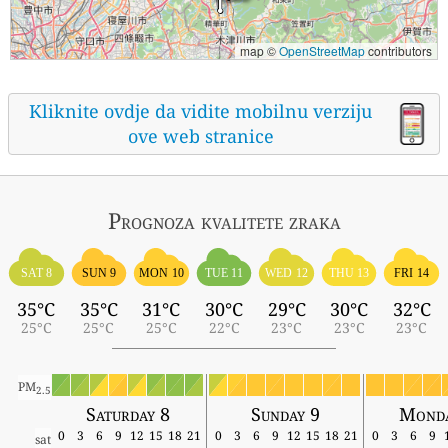
map ©
OpenStreetMap
contributors
Kliknite ovdje da vidite mobilnu verziju
ove web stranice
Prognoza kvalitete zraka
SAT 8
SUN 9
MON 10
TUE 11
WED 12
THU 13
FRI 14
35°C
35°C
31°C
30°C
29°C
30°C
32°C
25°C
25°C
25°C
22°C
23°C
23°C
23°C
PM
2.5
Saturday 8
Sunday 9
Monda
0
3
6
9
12
15
18
21
0
3
6
9
12
15
18
21
0
3
6
9
sat