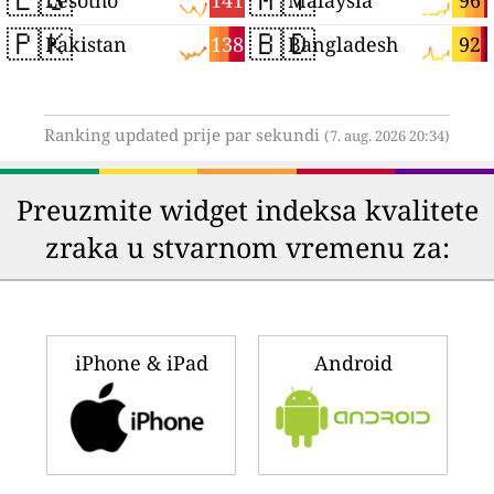
141
96
Lesotho
Malaysia
🇵🇰
🇧🇩
138
92
Pakistan
Bangladesh
Ranking updated prije par sekundi
(7. aug. 2026 20:34)
Preuzmite widget indeksa kvalitete
zraka u stvarnom vremenu za:
iPhone & iPad
Android