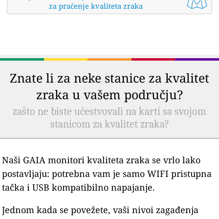
za praćenje kvaliteta zraka
Znate li za neke stanice za kvalitet
zraka u vašem području?
zašto ne biste učestvovali na karti sa svojom
stanicom za kvalitet zraka?
Naši GAIA monitori kvaliteta zraka se vrlo lako
postavljaju: potrebna vam je samo WIFI pristupna
tačka i USB kompatibilno napajanje.
Jednom kada se povežete, vaši nivoi zagađenja