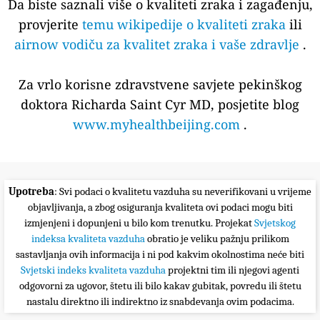
Da biste saznali više o kvaliteti zraka i zagađenju,
provjerite
temu wikipedije o kvaliteti zraka
ili
airnow vodiču za kvalitet zraka i vaše zdravlje
.
Za vrlo korisne zdravstvene savjete pekinškog
doktora Richarda Saint Cyr MD, posjetite blog
www.myhealthbeijing.com
.
Upotreba
: Svi podaci o kvalitetu vazduha su neverifikovani u vrijeme
objavljivanja, a zbog osiguranja kvaliteta ovi podaci mogu biti
izmjenjeni i dopunjeni u bilo kom trenutku. Projekat
Svjetskog
indeksa kvaliteta vazduha
obratio je veliku pažnju prilikom
sastavljanja ovih informacija i ni pod kakvim okolnostima neće biti
Svjetski indeks kvaliteta vazduha
projektni tim ili njegovi agenti
odgovorni za ugovor, štetu ili bilo kakav gubitak, povredu ili štetu
nastalu direktno ili indirektno iz snabdevanja ovim podacima.