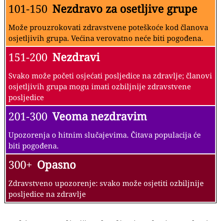
101-150
Nezdravo za osetljive grupe
Može prouzrokovati zdravstvene poteškoće kod članova
osjetljivih grupa. Većina verovatno neće biti pogođena.
151-200
Nezdravi
Svako može početi osjećati posljedice na zdravlje; članovi
osjetljivih grupa mogu imati ozbiljnije zdravstvene
posljedice
201-300
Veoma nezdravim
Upozorenja o hitnim slučajevima. Čitava populacija će
biti pogođena.
300+
Opasno
Zdravstveno upozorenje: svako može osjetiti ozbiljnije
posljedice na zdravlje