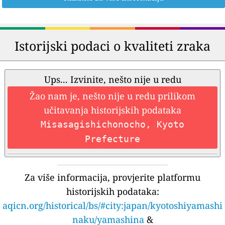
Istorijski podaci o kvaliteti zraka
Ups... Izvinite, nešto nije u redu
Žao nam je, nešto nije u redu prilikom
učitavanja historijskih podataka
Misasagishichonocho, Kyoto
Prefecture
Za više informacija, provjerite platformu
historijskih podataka:
aqicn.org/historical/bs/#city:japan/kyotoshiyamashi
naku/yamashina
&