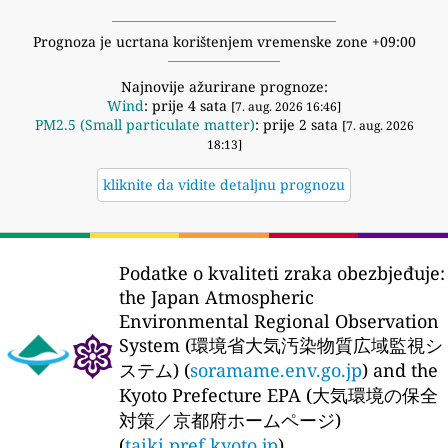
Prognoza je ucrtana korištenjem vremenske zone +09:00
Najnovije ažurirane prognoze:
Wind
: prije 4 sata
[7. aug. 2026 16:46]
PM2.5 (Small particulate matter)
: prije 2 sata
[7. aug. 2026
18:13]
kliknite da vidite detaljnu prognozu
Podatke o kvaliteti zraka obezbjeđuje:
the Japan Atmospheric
Environmental Regional Observation
System (環境省大気汚染物質広域監視シ
ステム) (
soramame.env.go.jp
) and the
Kyoto Prefecture EPA (大気環境の保全
対策／京都府ホームページ)
(
taiki.pref.kyoto.jp
)