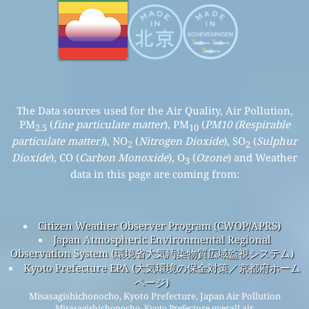
The Data sources used for the Air Quality, Air Pollution,
PM
(
fine particulate matter
), PM
(
PM10 (Respirable
2.5
10
particulate matter)
), NO
(
Nitrogen Dioxide
), SO
(
Sulphur
2
2
Dioxide
), CO (
Carbon Monoxide
), O
(
Ozone
) and Weather
3
data in this page are coming from:
Citizen Weather Observer Program (CWOP/APRS)
Japan Atmospheric Environmental Regional
Observation System (環境省大気汚染物質広域監視システム)
Kyoto Prefecture EPA (大気環境の保全対策／京都府ホーム
ページ)
Misasagishichonocho, Kyoto Prefecture, Japan Air Pollution
Misasagishichonocho, Kyoto Prefecture overall air