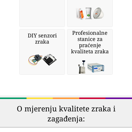
Profesionalne
DIY senzori
stanice za
zraka
praćenje
kvaliteta zraka
O mjerenju kvalitete zraka i
zagađenja: