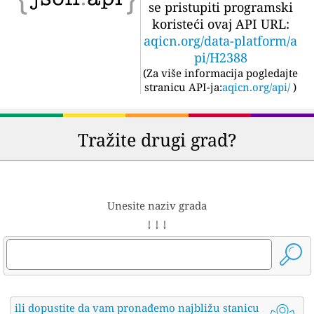
se pristupiti programski
koristeći ovaj API URL:
aqicn.org/data-platform/a
pi/H2388
(
Za više informacija pogledajte
stranicu API-ja:
aqicn.org/api/
)
Tražite drugi grad?
Unesite naziv grada
↓ ↓ ↓
ili dopustite da vam pronađemo najbližu stanicu