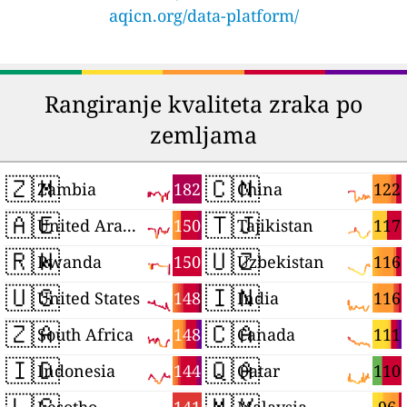
aqicn.org/data-platform/
Rangiranje kvaliteta zraka po
zemljama
🇿🇲
🇨🇳
182
122
Zambia
China
🇦🇪
🇹🇯
150
117
United Arab Emirates
Tajikistan
🇷🇼
🇺🇿
150
116
Rwanda
Uzbekistan
🇺🇸
🇮🇳
148
116
United States
India
🇿🇦
🇨🇦
148
111
South Africa
Canada
🇮🇩
🇶🇦
144
110
Indonesia
Qatar
🇱🇸
🇲🇾