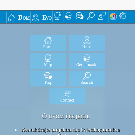
Dom
Evo
Home
Here
Map
Get a mask!
Faq
Search
Contact
O ovom projektu
Kontaktirajte projektni tim Svjetskog indeksa