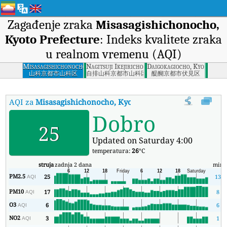
Zagađenje zraka
Misasagishichonocho,
Kyoto Prefecture
: Indeks kvalitete zraka
u realnom vremenu (AQI)
Misasagishichonocho,
Nagitsuji Ikejiricho, Kyoto Prefecture
Daigokagiocho, Kyoto Pref
Kyoto Prefecture
山科京都市山科区
自排山科京都市山科区
醍醐京都市伏見区
AQI za
Misasagishichonocho, Kyoto Prefecture
:
Indeks kvalite
Dobro
25
Updated on Saturday 4:00
temperatura:
26
°C
struja
zadnja 2 dana
min
PM2.5
25
13
AQI
PM10
17
8
AQI
O3
6
6
AQI
NO2
3
1
AQI