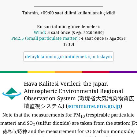
Tahmin, +09:00 saat dilimi kullanılarak çizildi
En son tahmin güncellemeleri:
Wind
: 5 saat önce
[8 Ağu 2026 16:50]
PM2.5 (Small particulate matter)
: 4 saat önce
[8 Ağu 2026
18:13]
detaylı tahmini görüntülemek için tıklayın
Hava Kalitesi Verileri:
the Japan
Atmospheric Environmental Regional
Observation System (環境省大気汚染物質広
域監視システム) (
soramame.env.go.jp
)
Note that the measurements for PM
(respirable particulate
10
matter) and SO
(sulfur dioxide) are taken from the station:
JP:
2
徳島市/応神 and the measurement for CO (carbon monoxide)