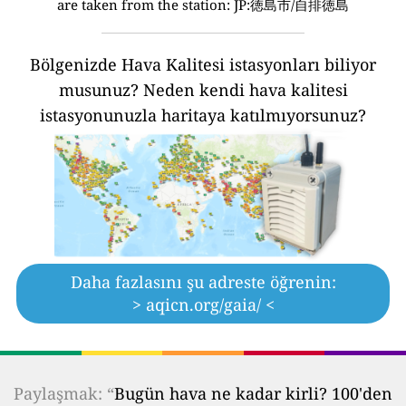
are taken from the station: JP:徳島市/自排徳島
Bölgenizde Hava Kalitesi istasyonları biliyor
musunuz?
Neden kendi hava kalitesi
istasyonunuzla haritaya katılmıyorsunuz?
Daha fazlasını şu adreste öğrenin:
> aqicn.org/gaia/ <
Paylaşmak: “
Bugün hava ne kadar kirli? 100'den