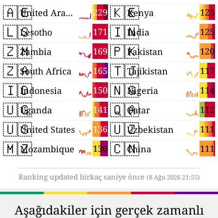
🇦🇪
🇰🇪
229
125
United Arab Emirates
Kenya
🇱🇸
🇮🇳
171
125
Lesotho
India
🇿🇲
🇵🇰
169
120
Zambia
Pakistan
🇿🇦
🇹🇯
165
117
South Africa
Tajikistan
🇮🇩
🇳🇬
150
114
Indonesia
Nigeria
🇺🇬
🇶🇦
141
112
Uganda
Qatar
🇺🇸
🇺🇿
136
111
United States
Uzbekistan
🇲🇿
🇨🇳
130
111
Mozambique
China
Ranking updated birkaç saniye önce
(8 Ağu 2026 21:55)
Aşağıdakiler için gerçek zamanlı