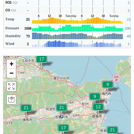
SO2
-
2
AQI
CO
-
2
AQI
Temp
25
25
Pressure
1006
1005
Humidity
73
49
Wind
2
1
+
−