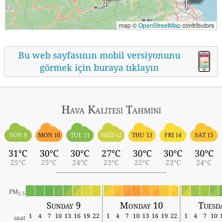
map ©
OpenStreetMap
contributors
Bu web sayfasının mobil versiyonunu
görmek için buraya tıklayın
Hava Kalitesi Tahmini
SUN 9
MON 10
TUE 11
WED 12
THU 13
FRI 14
SAT 15
31°C
30°C
30°C
27°C
30°C
30°C
30°C
25°C
25°C
24°C
23°C
22°C
23°C
24°C
PM
2.5
Sunday 9
Monday 10
Tuesd
1
4
7
10
13
16
19
22
1
4
7
10
13
16
19
22
1
4
7
10
saat