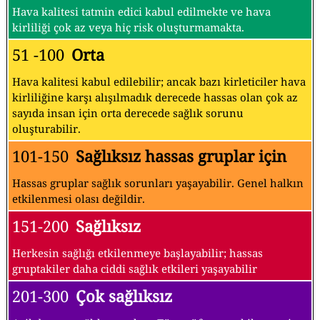
Hava kalitesi tatmin edici kabul edilmekte ve hava
kirliliği çok az veya hiç risk oluşturmamakta.
51 -100
Orta
Hava kalitesi kabul edilebilir; ancak bazı kirleticiler hava
kirliliğine karşı alışılmadık derecede hassas olan çok az
sayıda insan için orta derecede sağlık sorunu
oluşturabilir.
101-150
Sağlıksız hassas gruplar için
Hassas gruplar sağlık sorunları yaşayabilir. Genel halkın
etkilenmesi olası değildir.
151-200
Sağlıksız
Herkesin sağlığı etkilenmeye başlayabilir; hassas
gruptakiler daha ciddi sağlık etkileri yaşayabilir
201-300
Çok sağlıksız