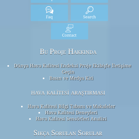
Faq
Search
Contact
Bu Proje Hakkında
Dünya Hava Kalitesi Endeksi Proje Ekibiyle İletişime
Geçin
Basın ve Medya Kiti
hava kalitesi araştırması
Hava Kalitesi Bilgi Tabanı ve Makaleler
Hava Kalitesi Deneyleri
Hava Kalitesi Sensörleri Analizi
Sıkça Sorulan Sorular