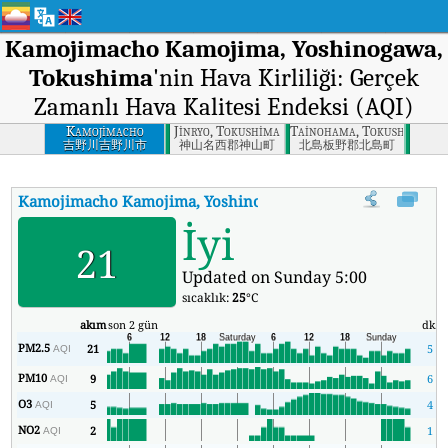
Kamojimacho Kamojima, Yoshinogawa,
Tokushima
'nin Hava Kirliliği: Gerçek
Zamanlı Hava Kalitesi Endeksi (AQI)
Kamojimacho
Jinryo, Tokushima
Tainohama, Tokushima
Kamojima,
吉野川吉野川市
神山名西郡神山町
北島板野郡北島町
Yoshinogawa,
Tokushima
Kamojimacho Kamojima, Yoshinogawa, Tokushima
'nin AQI
İyi
21
Updated on Sunday 5:00
sıcaklık:
25
°C
akım
son 2 gün
dk.
PM2.5
21
5
AQI
PM10
9
6
AQI
O3
5
4
AQI
NO2
2
1
AQI