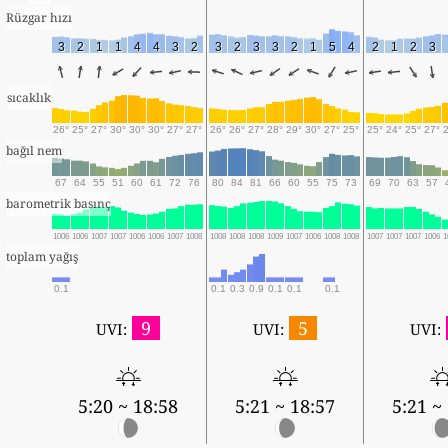
Rüzgar hızı
3
2
1
1
4
4
3
2
3
2
3
3
2
1
5
4
2
1
2
3
sıcaklık
26°
25°
27°
30°
30°
30°
27°
27°
26°
26°
27°
28°
29°
30°
27°
25°
25°
24°
25°
27°
bağıl nem
67
64
55
51
60
61
72
76
80
84
81
66
60
55
75
73
69
70
63
57
barometrik basınç
1006
1006
1007
1007
1006
1006
1007
1008
1008
1008
1008
1009
1007
1006
1008
1008
1007
1007
1007
1006
1
toplam yağış
0.1
0.1
0.3
0.9
0.1
0.1
0.1
9
5
UVI:
UVI:
UVI:
5:20 ~ 18:58
5:21 ~ 18:57
5:21 ~