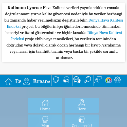
Kullanım Uyarısı
: Hava Kalitesi verileri yayınlandıkları esnada
doğrulanmamıştır ve kalite güvencesi nedeniyle bu veriler herhangi
bir zamanda haber verilmeksizin değiştirilebilir.
Dünya Hava Kalitesi
Endeksi
projesi, bu bilgilerin içeriğinin derlenmesinde tüm makul
beceriyi ve özeni göstermiştir ve hiçbir koşulda
Dünya Hava Kalitesi
İndeksi
proje ekibi veya temsilcileri, bu verilerin temininden
doğrudan veya dolaylı olarak doğan herhangi bir kayıp, yaralanma
veya hasar için taahhüt, tazmin veya başka bir şekilde sorumlu
tutulamaz.
Ev
Burada
Home
Here
Map
Get a mask!