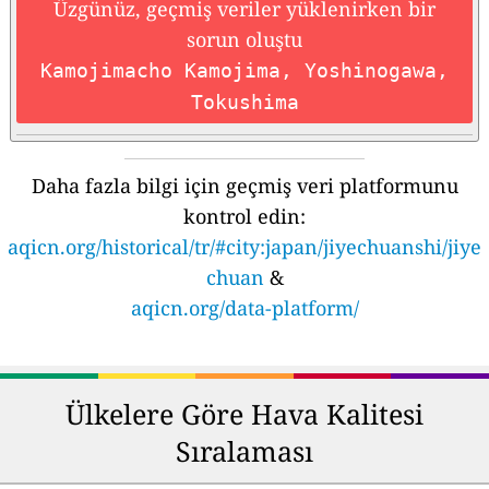
Üzgünüz, geçmiş veriler yüklenirken bir
sorun oluştu
Kamojimacho Kamojima, Yoshinogawa,
Tokushima
Daha fazla bilgi için geçmiş veri platformunu
kontrol edin:
aqicn.org/historical/tr/#city:japan/jiyechuanshi/jiye
chuan
&
aqicn.org/data-platform/
Ülkelere Göre Hava Kalitesi
Sıralaması