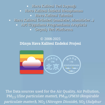
Hava Kalitesi Veri kaynağı
Hava Kalitesi İndeksi Hesaplaması
Hava Kalitesi Tahmini
Hava Kalitesi Ürünleri (maskeler, Monitörler…)
API (Uygulama Programlama Arayüzü)
Geçmiş Veri Platformu
© 2008-2025
Dünya Hava Kalitesi Endeksi Projesi
The Data sources used for the Air Quality, Air Pollution,
PM
(
fine particulate matter
), PM
(
PM10 (Respirable
2.5
10
particulate matter)
), NO
(
Nitrogen Dioxide
), SO
(
Sulphur
2
2