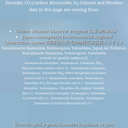
Dioxide
), CO (
Carbon Monoxide
), O
(
Ozone
) and Weather
3
data in this page are coming from:
Citizen Weather Observer Program (CWOP/APRS)
Japan Atmospheric Environmental Regional
Observation System (環境省大気汚染物質広域監視システム)
Kamojimacho Kamojima, Yoshinogawa, Tokushima, Japan Air Pollution
Kamojimacho Kamojima, Yoshinogawa, Tokushima
overall air quality index is 21
Kamojimacho Kamojima, Yoshinogawa, Tokushima PM
2.5
(fine particulate matter) AQI is 21 - Kamojimacho Kamojima,
Yoshinogawa, Tokushima PM
(PM10 (Respirable particulate
10
matter)) AQI is 9 - Kamojimacho Kamojima, Yoshinogawa,
Tokushima NO
(Nitrogen Dioxide) AQI is 2 - Kamojimacho
2
Kamojima, Yoshinogawa, Tokushima SO
(Sulphur Dioxide)
2
AQI is 2 - Kamojimacho Kamojima, Yoshinogawa, Tokushima
O
(Ozone) AQI is 5 - Kamojimacho Kamojima, Yoshinogawa,
3
Tokushima CO (Carbon Monoxide) AQI is 2 -
Ücretsiz aylık e-posta listemize kaydolun ve yeni