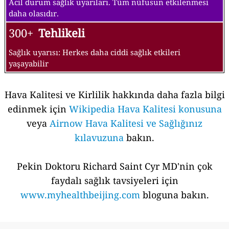
Acil durum sağlık uyarıları. Tüm nüfusun etkilenmesi
daha olasıdır.
300+
Tehlikeli
Sağlık uyarısı: Herkes daha ciddi sağlık etkileri
yaşayabilir
Hava Kalitesi ve Kirlilik hakkında daha fazla bilgi
edinmek için
Wikipedia Hava Kalitesi konusuna
veya
Airnow Hava Kalitesi ve Sağlığınız
kılavuzuna
bakın.
Pekin Doktoru Richard Saint Cyr MD'nin çok
faydalı sağlık tavsiyeleri için
www.myhealthbeijing.com
bloguna bakın.