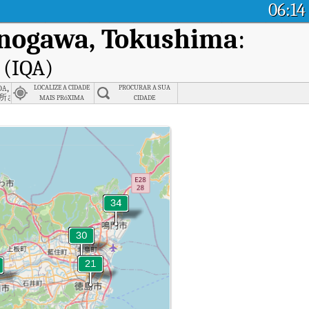
06:14
nogawa, Tokushima
:
 (IQA)
a, Sanuki, Kagawa
LOCALIZE A CIDADE
PROCURAR A SUA
所さぬき市
MAIS PRóXIMA
CIDADE
em Kamojimacho Kamojima, Yoshinogawa, Tokushima.