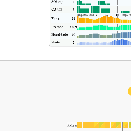
SO2
2
AQI
CO
2
AQI
Temp.
28
Pressão
1009
Humidade
69
Vento
5
PM
2.5