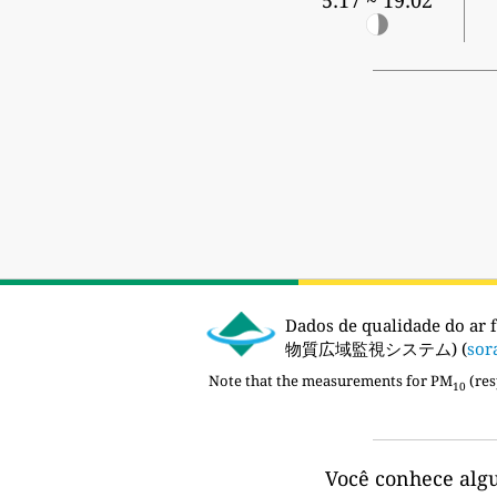
5:17 ~ 19:02
Dados de qualidade do ar 
物質広域監視システム) (
sor
Note that the measurements for PM
(res
10
Você conhece alg