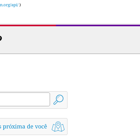
n.org/api/
)
?
s próxima de você