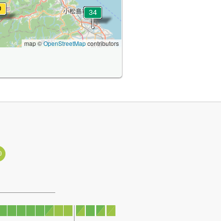
map ©
OpenStreetMap
contributors
0