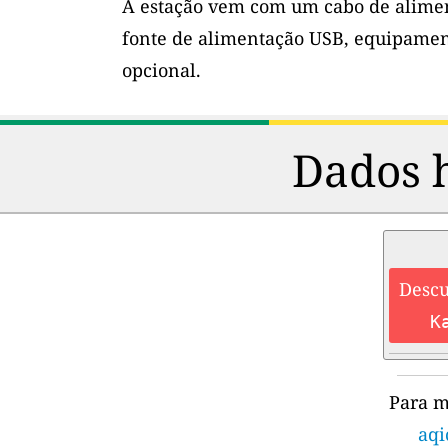
A estação vem com um cabo de alimen
fonte de alimentação USB, equipamen
opcional.
Dados h
Descu
K
Para m
aqi