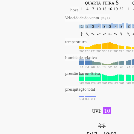
quarta-feira 5
1
4
7
10
13
16
19
22
1
hora
Velocidade do vento 
 (m / s) 
1
2
3
4
3
3
4
3
3
temperatura
26°
25°
27°
28°
30°
31°
28°
27°
26°
2
humidade relativa
84
84
69
65
55
52
64
70
74
pressão barométrica
1008
1009
1010
1009
1007
1006
1007
1007
1007
1
precipitação total
0.3
0.1
0.1
10
UVI: