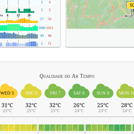
2
4
2
5
27
34
1006
1011
49
88
1
11
Qualidade do Ar
Tempo
WED 5
THU 6
FRI 7
SAT 8
SUN 9
MON 1
31°C
32°C
32°C
26°C
25°C
28°C
25°C
25°C
25°C
24°C
23°C
24°C