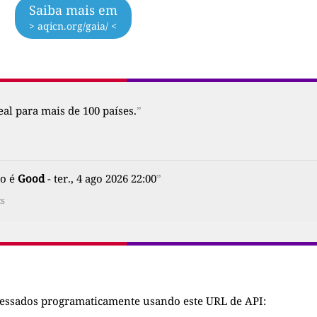
Saiba mais em
> aqicn.org/gaia/ <
al para mais de 100 países.
”
ão é
Good
- ter., 4 ago 2026 22:00
”
cs
cessados programaticamente usando este URL de API: