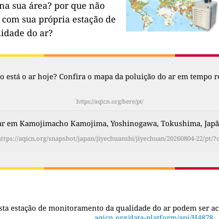
na sua área?
por que não
 com sua própria estação de
lidade do ar?
 está o ar hoje? Confira o mapa da poluição do ar em tempo re
https://aqicn.org/here/pt/
 ar em Kamojimacho Kamojima, Yoshinogawa, Tokushima, Jap
ttps://aqicn.org/snapshot/japan/jiyechuanshi/jiyechuan/20260804-22/pt/?
sta estação de monitoramento da qualidade do ar podem ser a
aqicn.org/data-platform/api/H4878