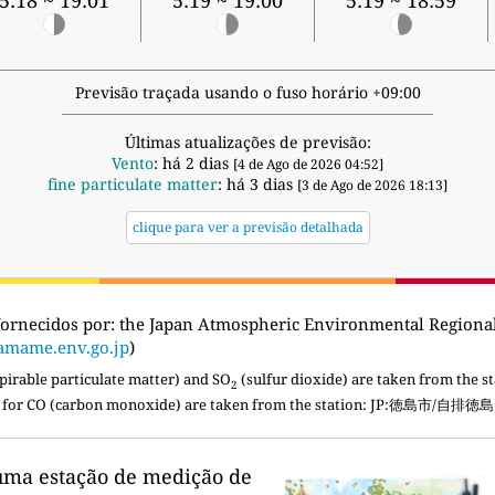
5:18 ~ 19:01
5:19 ~ 19:00
5:19 ~ 18:59
Previsão traçada usando o fuso horário +09:00
Últimas atualizações de previsão:
Vento
: há 2 dias
[4 de Ago de 2026 04:52]
fine particulate matter
: há 3 dias
[3 de Ago de 2026 18:13]
clique para ver a previsão detalhada
fornecidos por:
the Japan Atmospheric Environmental Regi
amame.env.go.jp
)
pirable particulate matter) and SO
(sulfur dioxide) are taken from the st
2
for CO (carbon monoxide) are taken from the station: JP:徳島市/自排徳島
uma estação de medição de