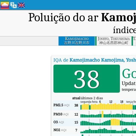
Poluição do ar
Kamoj
índic
Kamojimacho
Jinryo, Tokushima
T
Kamojima,
吉野川吉野川市
神山名西郡神山町
Yoshinogawa,
Tokushima
IQA de
Kamojimacho Kamojima, Yosh
38
G
Update
tempera
atual
últimos 2 dias
PM2.5
38
AQI
PM10
12
AQI
O3
15
AQI
NO2
7
AQI