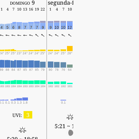
domingo 9
segunda-feira 10
1
4
7
10
13
16
19
22
1
4
7
10
13
16
19
4
5
6
8
7
7
7
9
9
10
10
12
11
10
9
24°
25°
25°
23°
24°
24°
24°
25°
24°
24°
25°
28°
27°
25°
25°
89
88
84
87
85
87
85
79
80
78
76
64
68
75
78
1003
1003
1004
1004
1003
1003
1004
1004
1002
1002
1002
1001
1000
1000
1001
0.1
0.1
0.3
1.3
1.8
0.1
0.1
3
UVI:
5:21 ~ 18:57