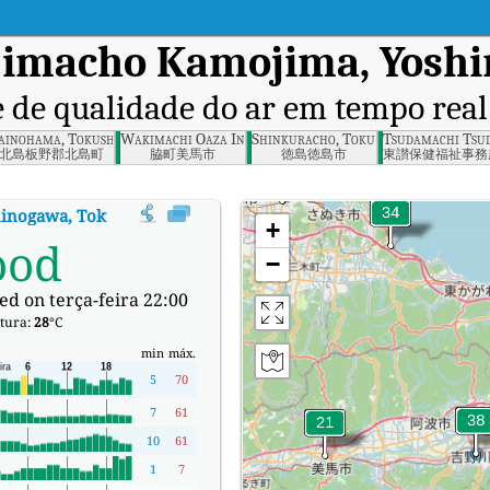
imacho Kamojima, Yoshi
e de qualidade do ar em tempo real
ainohama, Tokushima
Wakimachi Oaza Inoshiri, Mima, Tokushima
Shinkuracho, Tokushima, Tokushima
Tsudamachi Tsud
北島板野郡北島町
脇町美馬市
徳島徳島市
東讃保健福祉事務
inogawa, Tokushima
:
Índice de Qualidade do Ar (IQA) em tempo real 
+
ood
−
d on terça-feira 22:00
tura:
28
°C
min
máx.
5
70
7
61
10
61
1
7