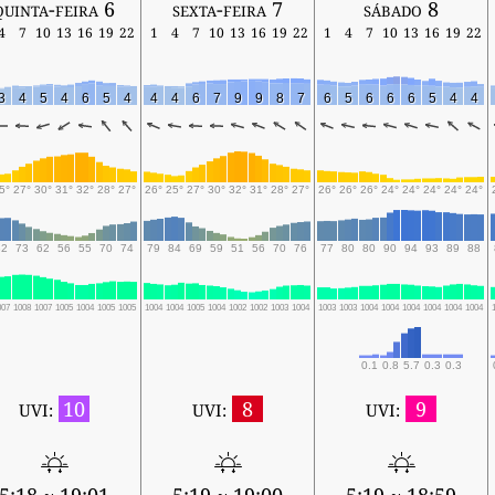
quinta-feira 6
sexta-feira 7
sábado 8
4
7
10
13
16
19
22
1
4
7
10
13
16
19
22
1
4
7
10
13
16
19
22
3
4
5
4
6
5
4
4
4
6
7
9
9
8
7
6
5
6
6
6
5
4
4
5°
27°
30°
31°
32°
28°
27°
26°
25°
27°
30°
32°
31°
28°
27°
26°
26°
26°
24°
24°
24°
24°
24°
82
73
62
56
55
70
74
79
84
69
59
51
56
70
76
77
80
80
90
94
93
89
88
007
1008
1007
1005
1004
1005
1005
1004
1004
1005
1004
1002
1002
1003
1004
1003
1003
1004
1004
1004
1004
1004
1004
0.1
0.8
5.7
0.3
0.3
10
8
9
UVI:
UVI:
UVI: