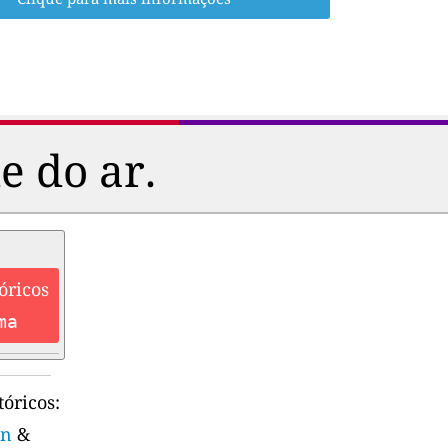
e do ar.
óricos
ma
óricos:
an
&