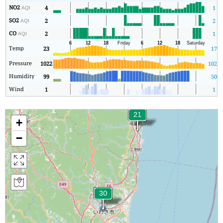
NO2
4
1
AQI
SO2
2
2
AQI
CO
2
1
AQI
Temp
23
17
Pressure
1022
1021
Humidity
99
50
Wind
1
1
+
−