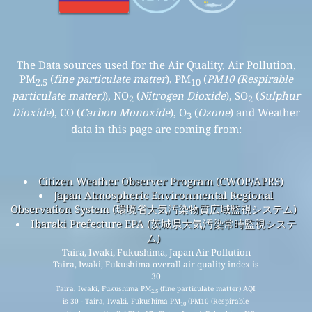
The Data sources used for the Air Quality, Air Pollution,
PM
(
fine particulate matter
), PM
(
PM10 (Respirable
2.5
10
particulate matter)
), NO
(
Nitrogen Dioxide
), SO
(
Sulphur
2
2
Dioxide
), CO (
Carbon Monoxide
), O
(
Ozone
) and Weather
3
data in this page are coming from:
Citizen Weather Observer Program (CWOP/APRS)
Japan Atmospheric Environmental Regional
Observation System (環境省大気汚染物質広域監視システム)
Ibaraki Prefecture EPA (茨城県大気汚染常時監視システ
ム)
Taira, Iwaki, Fukushima, Japan Air Pollution
Taira, Iwaki, Fukushima overall air quality index is
30
Taira, Iwaki, Fukushima PM
(fine particulate matter) AQI
2.5
is 30 - Taira, Iwaki, Fukushima PM
(PM10 (Respirable
10