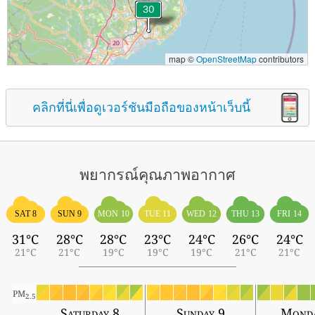
map ©
OpenStreetMap
contributors
คลิกที่นี่เพื่อดูเวอร์ชันมือถือของหน้าเว็บนี้
พยากรณ์คุณภาพอากาศ
SAT 8
SUN 9
MON 10
TUE 11
WED 12
THU 13
FRI 14
31°C
28°C
28°C
23°C
24°C
26°C
24°C
21°C
21°C
19°C
19°C
19°C
21°C
21°C
PM
2.5
Saturday 8
Sunday 9
Monda