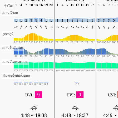
1
4
7
10
13
16
19
22
1
4
7
10
13
16
19
22
1
4
7
10
ชั่วโมง
ความเร็วลม
1
1
2
3
5
4
1
1
1
1
1
3
3
2
2
2
3
3
3
5
อุณหภูมิ
22°
22°
27°
31°
29°
25°
22°
21°
21°
21°
25°
28°
27°
25°
22°
21°
20°
19°
24°
28°
ความชื้นสัมพัทธ์
96
98
77
59
64
74
91
87
85
86
69
61
62
74
87
88
88
91
65
52
ความดันบรรยากาศ
1009
1010
1009
1008
1008
1008
1009
1009
1008
1008
1008
1008
1006
1007
1008
1008
1007
1007
1007
1006
1
ปริมาณน้ำฝนทั้งหมด
0.3
0.1
0.3
0.1
0.5
0.3
0.4
0.1
9
9
UVI:
UVI:
UVI:
4:48 ~ 18:38
4:48 ~ 18:37
4:49 ~