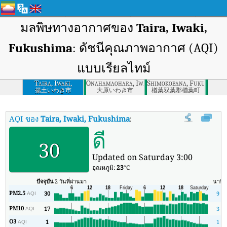
มลพิษทางอากาศของ
Taira, Iwaki,
Fukushima
: ดัชนีคุณภาพอากาศ (AQI)
แบบเรียลไทม์
Taira, Iwaki,
Onahamaohara, Iwaki, Fukushima
Shimokobana, Fukushima
Fukushima
揚土いわき市
大原いわき市
楢葉双葉郡楢葉町
AQI ของ
Taira, Iwaki, Fukushima
:
ดัชนีคุณภาพอากาศ (AQI) แบบเรีย
ดี
30
Updated on Saturday 3:00
อุณหภูมิ:
23
°C
ปัจจุบัน
2 วันที่ผ่านมา
นาที
PM2.5
30
9
AQI
PM10
17
3
AQI
O3
1
1
AQI