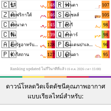
🇨🇱
🇷🇼
148
107
ชิลี
รวันดา
🇿🇦
🇸🇨
146
105
แอฟริกาใต้
เซเชลส์
🇨🇦
🇹🇷
145
98
แคนาดา
ตุรกี
🇨🇳
🇶🇦
139
98
จีน
กาตาร์
🇦🇪
🇵🇸
128
96
สหรัฐอาหรับเอมิเรตส์
ดินแดนปาเลสไตน์
🇵🇰
🇺🇬
127
95
ปากีสถาน
ยูกันดา
Ranking updated ไม่กี่วินาทีที่แล้ว
(6 ส.ค. 2026 เวลา 15:00)
ดาวน์โหลดวิดเจ็ตดัชนีคุณภาพอากาศ
แบบเรียลไทม์สำหรับ: