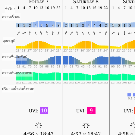
Friday 7
Saturday 8
Sund
1
4
7
10
13
16
19
22
1
4
7
10
13
16
19
22
1
4
7
10
ชั่วโมง
ความเร็วลม
1
1
2
4
5
5
4
3
2
1
1
3
4
4
4
2
1
0
1
2
อุณหภูมิ
23°
23°
27°
30°
30°
28°
24°
23°
23°
22°
27°
30°
30°
27°
24°
24°
23°
22°
26°
29°
ความชื้นสัมพัทธ์
92
91
70
56
56
68
89
93
94
93
73
45
49
69
91
89
90
90
77
57
ความดันบรรยากาศ
1011
1011
1011
1010
1009
1009
1010
1010
1009
1010
1010
1009
1007
1007
1008
1008
1007
1008
1008
1007
1
ปริมาณน้ำฝนทั้งหมด
0.1
10
9
UVI:
UVI:
UVI:
4:56 ~ 18:43
4:57 ~ 18:42
4:58 ~