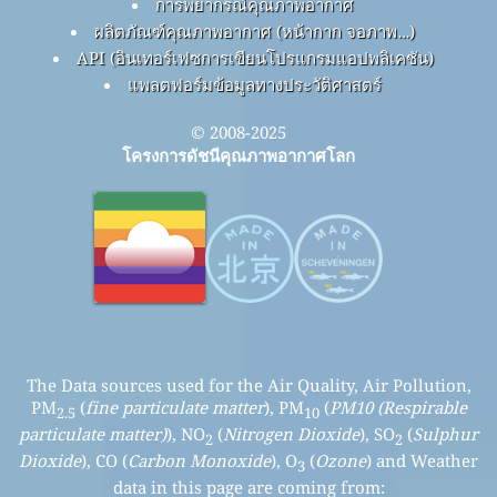
การพยากรณ์คุณภาพอากาศ
ผลิตภัณฑ์คุณภาพอากาศ (หน้ากาก จอภาพ…)
API (อินเทอร์เฟซการเขียนโปรแกรมแอปพลิเคชัน)
แพลตฟอร์มข้อมูลทางประวัติศาสตร์
© 2008-2025
โครงการดัชนีคุณภาพอากาศโลก
The Data sources used for the Air Quality, Air Pollution,
PM
(
fine particulate matter
), PM
(
PM10 (Respirable
2.5
10
particulate matter)
), NO
(
Nitrogen Dioxide
), SO
(
Sulphur
2
2
Dioxide
), CO (
Carbon Monoxide
), O
(
Ozone
) and Weather
3
data in this page are coming from: