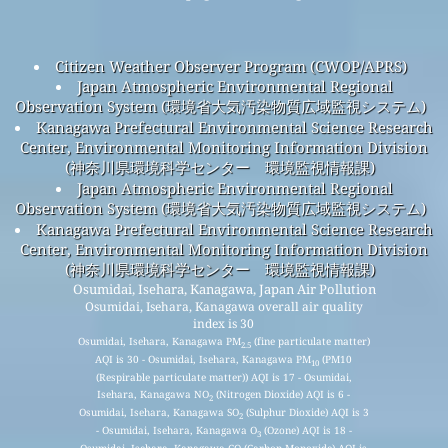
Citizen Weather Observer Program (CWOP/APRS)
Japan Atmospheric Environmental Regional
Observation System (環境省大気汚染物質広域監視システム)
Kanagawa Prefectural Environmental Science Research
Center, Environmental Monitoring Information Division
(神奈川県環境科学センター 環境監視情報課)
Japan Atmospheric Environmental Regional
Observation System (環境省大気汚染物質広域監視システム)
Kanagawa Prefectural Environmental Science Research
Center, Environmental Monitoring Information Division
(神奈川県環境科学センター 環境監視情報課)
Osumidai, Isehara, Kanagawa, Japan Air Pollution
Osumidai, Isehara, Kanagawa overall air quality
index is 30
Osumidai, Isehara, Kanagawa PM
(fine particulate matter)
2.5
AQI is 30 - Osumidai, Isehara, Kanagawa PM
(PM10
10
(Respirable particulate matter)) AQI is 17 - Osumidai,
Isehara, Kanagawa NO
(Nitrogen Dioxide) AQI is 6 -
2
Osumidai, Isehara, Kanagawa SO
(Sulphur Dioxide) AQI is 3
2
- Osumidai, Isehara, Kanagawa O
(Ozone) AQI is 18 -
3