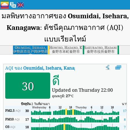
มลพิษทางอากาศของ
Osumidai, Isehara,
Kanagawa
: ดัชนีคุณภาพอากาศ (AQI)
แบบเรียลไทม์
Osumidai, Isehara,
Honcho, Hadano, Kanagawa
Sakuracho, Hadano, Kana
Kanagawa
伊勢原市谷戸岡伊勢原
秦野市本町秦野市
秦野市役所秦野市
市
AQI ของ
Osumidai, Isehara, Kanagawa
:
ดัชนีคุณภาพอากาศ (AQI) แ
ดี
30
Updated on Thursday 22:00
อุณหภูมิ:
27
°C
ปัจจุบัน
2 วันที่ผ่านมา
นาที
PM2.5
30
17
AQI
PM10
17
8
AQI
O3
18
7
AQI