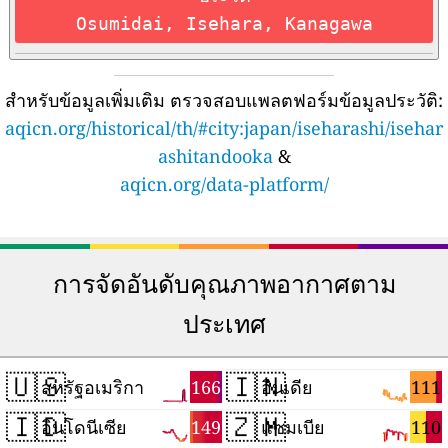
Osumidai, Isehara, Kanagawa
สำหรับข้อมูลเพิ่มเติม ตรวจสอบแพลตฟอร์มข้อมูลประวัติ:
aqicn.org/historical/th/#city:japan/iseharashi/isehar
ashitandooka
&
aqicn.org/data-platform/
การจัดอันดับคุณภาพอากาศตาม
ประเทศ
🇺🇸
🇮🇳
166
111
สหรัฐอเมริกา
อินเดีย
🇮🇩
🇿🇲
149
110
อินโดนีเซีย
แซมเบีย