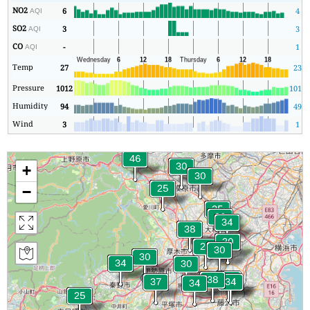
NO2
6
4
AQI
SO2
3
3
AQI
CO
-
1
AQI
Temp
27
23
Pressure
1012
1010
Humidity
94
49
Wind
3
1
+
−