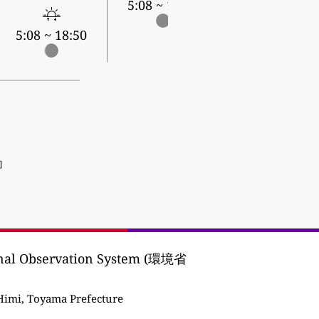
5:08 ~ 18:49
5:09 ~ 18:48
5:08 ~ 18:50
]
onal Observation System (環境省
imi, Toyama Prefecture