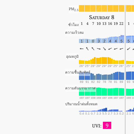
PM
2.5
Saturday 8
1
4
7
10
13
16
19
22
1
ชั่วโมง
ความเร็วลม
1
1
0
3
2
4
4
5
5
อุณหภูมิ
26°
25°
28°
29°
29°
29°
25°
26°
25°
2
ความชื้นสัมพัทธ์
89
91
82
82
78
78
91
89
93
ความดันบรรยากาศ
1007
1007
1008
1008
1007
1006
1007
1007
1006
1
ปริมาณน้ำฝนทั้งหมด
0.4
0.1
0.7
2.3
5.5
2.7
3.3
0.2
2.1
6
9
UVI: