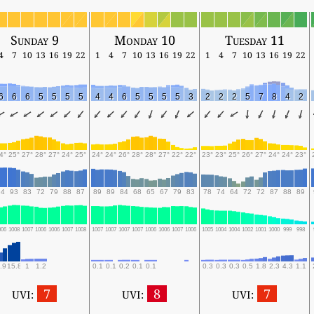
Sunday 9
Monday 10
Tuesday 11
4
7
10
13
16
19
22
1
4
7
10
13
16
19
22
1
4
7
10
13
16
19
22
6
6
6
5
5
5
5
4
4
6
5
5
5
5
3
2
2
2
5
7
8
4
2
4°
25°
27°
28°
27°
24°
25°
24°
24°
26°
28°
28°
27°
22°
22°
23°
23°
25°
26°
27°
24°
24°
23°
94
93
83
72
79
88
87
89
89
84
68
65
67
79
83
78
74
64
72
72
87
88
89
006
1008
1007
1006
1006
1007
1008
1007
1007
1007
1007
1006
1006
1007
1006
1005
1004
1004
1002
1001
1000
999
998
.9
15.8
1
1.2
0.1
0.1
0.2
0.1
0.1
0.3
0.3
0.3
0.5
1.8
2.3
4.3
1.1
7
8
7
UVI:
UVI:
UVI: