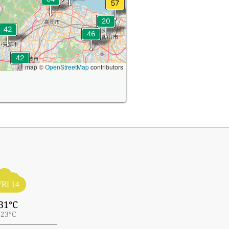
map ©
OpenStreetMap
contributors
FRI 14
31°C
23°C