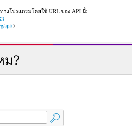
ยทางโปรแกรมโดยใช้ URL ของ API นี้:
63
g/api/
)
ไหม?