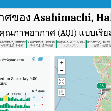
กาศของ
Asahimachi, Ha
ีคุณภาพอากาศ (AQI) แบบเรีย
refecture
agatsume, Ishikawa-ken
Kagatsume, Ishikawa Prefecture
Kojimamachi, Nanao, Ishikawa
Izumicho, Oyabe
内灘河北郡津幡町
津幡河北郡津幡町
七尾七尾市
小矢部小矢部
a
:
ดัชนีคุณภาพอากาศ (AQI) แบบเรียลไทม์ของ Asahimachi, Hakui, Ishikawa
+
−
ed on Saturday 9:00
:
28
°C
นาที
สูงสุด
25
55
2
32