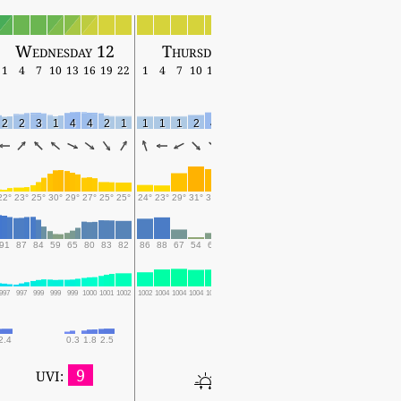
Wednesday 12
Thursday 13
Friday 14
1
4
7
10
13
16
19
22
1
4
7
10
13
16
19
22
1
4
7
10
13
16
19
2
2
3
1
4
4
2
1
1
1
1
2
4
3
2
1
1
1
1
4
5
3
2
22°
23°
25°
30°
29°
27°
25°
25°
24°
23°
29°
31°
30°
28°
24°
24°
23°
23°
29°
31°
31°
28°
25°
91
87
84
59
65
80
83
82
86
88
67
54
61
78
88
83
82
82
63
57
57
74
83
997
997
999
999
999
1000
1001
1002
1002
1004
1004
1004
1004
1005
1006
1006
1006
1007
1007
1006
1006
1007
1007
2.4
0.3
1.8
2.5
0.1
0.9
0.1
0.1
9
UVI: