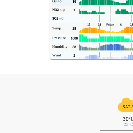
O3
16
AQI
NO2
1
AQI
SO2
-
AQI
Temp
28
Pressure
1008
Humidity
88
Wind
2
SAT 
30°
25°C