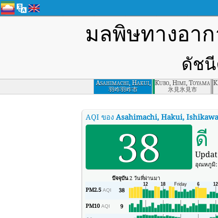
มลพิษทางอา
ดัชน
Asahimachi, Hakui,
Kubo, Himi, Toyama P
K
Ishikawa
羽咋羽咋市
氷見氷見市
AQI ของ
Asahimachi, Hakui, Ishikaw
38
ดี
Updat
อุณหภูมิ
ปัจจุบัน
2 วันที่ผ่านมา
PM2.5
38
AQI
PM10
9
AQI