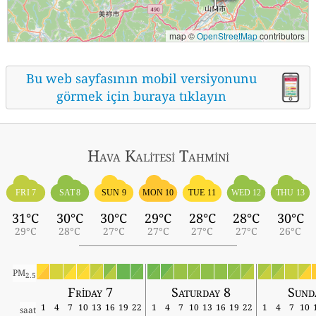
map ©
OpenStreetMap
contributors
Bu web sayfasının mobil versiyonunu
görmek için buraya tıklayın
Hava Kalitesi Tahmini
FRI 7
SAT 8
SUN 9
MON 10
TUE 11
WED 12
THU 13
31°C
30°C
30°C
29°C
28°C
28°C
30°C
29°C
28°C
27°C
27°C
27°C
27°C
26°C
PM
2.5
Friday 7
Saturday 8
Sund
1
4
7
10
13
16
19
22
1
4
7
10
13
16
19
22
1
4
7
10
saat