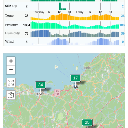
SO2
2
2
AQI
Temp
28
26
Pressure
1004
1002
Humidity
76
59
Wind
4
0
+
−