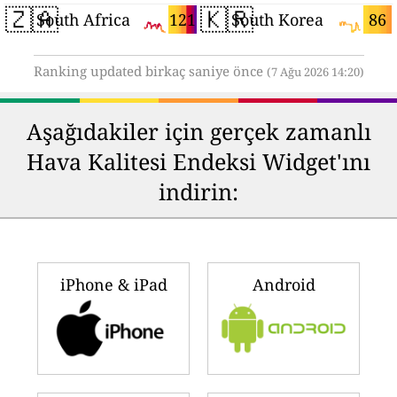
🇿🇦
🇰🇷
121
86
South Africa
South Korea
Ranking updated birkaç saniye önce
(7 Ağu 2026 14:20)
Aşağıdakiler için gerçek zamanlı
Hava Kalitesi Endeksi Widget'ını
indirin:
iPhone & iPad
Android