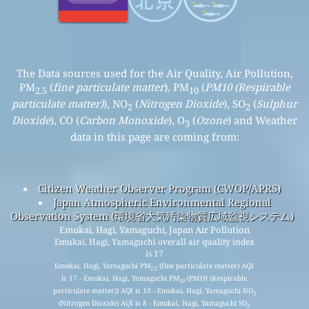
The Data sources used for the Air Quality, Air Pollution,
PM
(
fine particulate matter
), PM
(
PM10 (Respirable
2.5
10
particulate matter)
), NO
(
Nitrogen Dioxide
), SO
(
Sulphur
2
2
Dioxide
), CO (
Carbon Monoxide
), O
(
Ozone
) and Weather
3
data in this page are coming from:
Citizen Weather Observer Program (CWOP/APRS)
Japan Atmospheric Environmental Regional
Observation System (環境省大気汚染物質広域監視システム)
Emukai, Hagi, Yamaguchi, Japan Air Pollution
Emukai, Hagi, Yamaguchi overall air quality index
is 17
Emukai, Hagi, Yamaguchi PM
(fine particulate matter) AQI
2.5
is 17 - Emukai, Hagi, Yamaguchi PM
(PM10 (Respirable
10
particulate matter)) AQI is 10 - Emukai, Hagi, Yamaguchi NO
2
(Nitrogen Dioxide) AQI is 8 - Emukai, Hagi, Yamaguchi SO
2