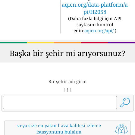
aqicn.org/data-platform/a
pi/H2058
(
Daha fazla bilgi için API
sayfasını kontrol
edin:
aqicn.org/api/
)
Başka bir şehir mi arıyorsunuz?
Bir şehir adı girin
↓ ↓ ↓
veya size en yakın hava kalitesi izleme
istasyonunu bulalım