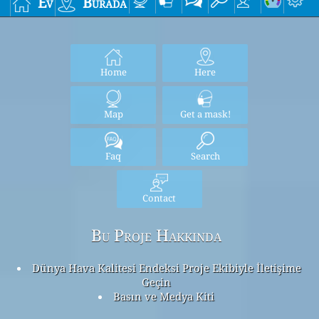
Ev
Burada
Home
Here
Map
Get a mask!
Faq
Search
Contact
Bu Proje Hakkında
Dünya Hava Kalitesi Endeksi Proje Ekibiyle İletişime
Geçin
Basın ve Medya Kiti