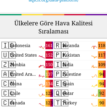
Ülkelere Göre Hava Kalitesi
Sıralaması
🇮🇩
🇷🇼
161
118
Indonesia
Rwanda
🇺🇸
🇵🇰
152
117
United States
Pakistan
🇿🇲
🇮🇳
150
109
Zambia
India
🇦🇪
🇵🇸
137
94
United Arab Emirates
Palestine
🇨🇳
🇪🇸
134
94
China
Spain
🇨🇱
🇶🇦
125
92
Chile
Qatar
🇨🇦
🇹🇷
123
90
Canada
Turkey