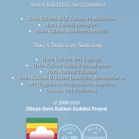
hava kalitesi araştırması
Hava Kalitesi Bilgi Tabanı ve Makaleler
Hava Kalitesi Deneyleri
Hava Kalitesi Sensörleri Analizi
Sıkça Sorulan Sorular
Hava Kalitesi Veri kaynağı
Hava Kalitesi İndeksi Hesaplaması
Hava Kalitesi Tahmini
Hava Kalitesi Ürünleri (maskeler, Monitörler…)
API (Uygulama Programlama Arayüzü)
Geçmiş Veri Platformu
© 2008-2025
Dünya Hava Kalitesi Endeksi Projesi