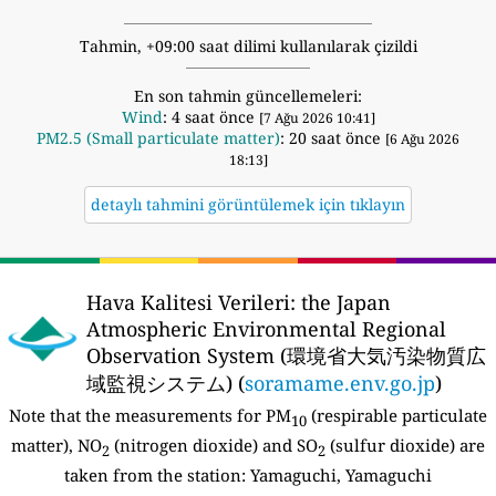
Tahmin, +09:00 saat dilimi kullanılarak çizildi
En son tahmin güncellemeleri:
Wind
: 4 saat önce
[7 Ağu 2026 10:41]
PM2.5 (Small particulate matter)
: 20 saat önce
[6 Ağu 2026
18:13]
detaylı tahmini görüntülemek için tıklayın
Hava Kalitesi Verileri:
the Japan
Atmospheric Environmental Regional
Observation System (環境省大気汚染物質広
域監視システム) (
soramame.env.go.jp
)
Note that the measurements for PM
(respirable particulate
10
matter), NO
(nitrogen dioxide) and SO
(sulfur dioxide) are
2
2
taken from the station:
Yamaguchi, Yamaguchi