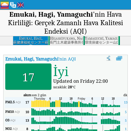
Emukai, Hagi, Yamaguchi
'nin Hava
Kirliliği: Gerçek Zamanlı Hava Kalitesi
Endeksi (AQI)
Emukai, Hagi,
Higashifukawa, Nagato, Yamaguchi
Yamaguchi, Yamaguchi
Yamaguchi
萩健康福祉センター萩
長門土木建築事務所長門市
環境保健センター山口市
市
Emukai, Hagi, Yamaguchi
'nin AQI'si
:
Emukai, Hagi, Yamaguchi'nin
İyi
17
Updated on Friday 22:00
sıcaklık:
28
°C
akım
son 2 gün
dk.
PM2.5
17
13
AQI
PM10
10
5
AQI
O3
13
5
AQI
NO2
8
1
AQI