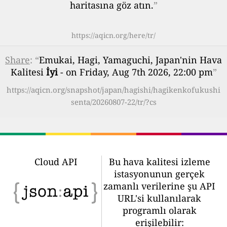
haritasına göz atın.
”
https://aqicn.org/here/tr/
Share
: “
Emukai, Hagi, Yamaguchi, Japan'nin Hava
Kalitesi
İyi
- on Friday, Aug 7th 2026, 22:00 pm
”
https://aqicn.org/snapshot/japan/hagishi/hagikenkofukushi
senta/20260807-22/tr/?cs
Cloud API
Bu hava kalitesi izleme
istasyonunun gerçek
zamanlı verilerine şu API
URL'si kullanılarak
programlı olarak
erişilebilir: