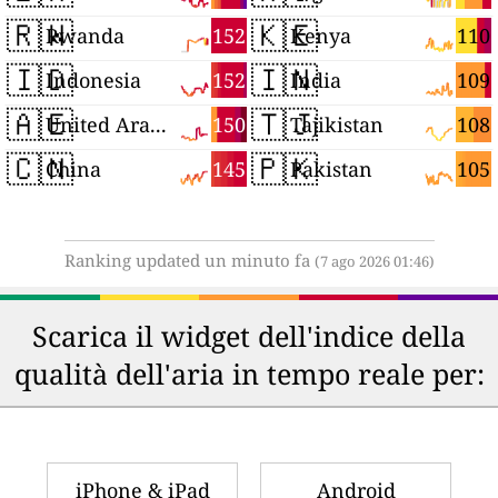
🇷🇼
🇰🇪
152
110
Rwanda
Kenya
🇮🇩
🇮🇳
152
109
Indonesia
India
🇦🇪
🇹🇯
150
108
United Arab Emirates
Tajikistan
🇨🇳
🇵🇰
145
105
China
Pakistan
Ranking updated un minuto fa
(7 ago 2026 01:46)
Scarica il widget dell'indice della
qualità dell'aria in tempo reale per:
iPhone & iPad
Android