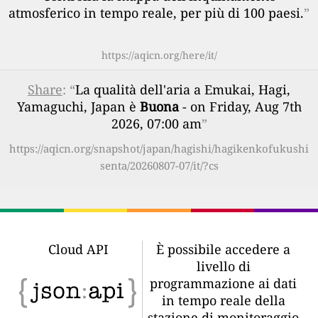
atmosferico in tempo reale, per più di 100 paesi.
”
https://aqicn.org/here/it/
Share
: “
La qualità dell'aria a Emukai, Hagi,
Yamaguchi, Japan è
Buona
- on Friday, Aug 7th
2026, 07:00 am
”
https://aqicn.org/snapshot/japan/hagishi/hagikenkofukushi
senta/20260807-07/it/?cs
Cloud API
È possibile accedere a
livello di
programmazione ai dati
in tempo reale della
stazione di monitoraggio