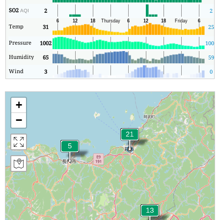
SO2
2
2
AQI
Temp
31
25
Pressure
1002
1001
Humidity
65
59
Wind
3
0
+
−