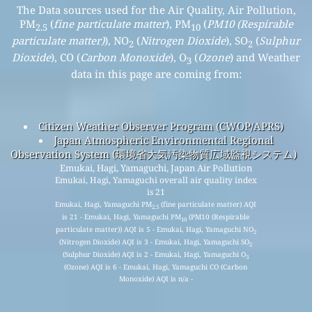
The Data sources used for the Air Quality, Air Pollution,
PM
(
fine particulate matter
), PM
(
PM10 (Respirable
2.5
10
particulate matter)
), NO
(
Nitrogen Dioxide
), SO
(
Sulphur
2
2
Dioxide
), CO (
Carbon Monoxide
), O
(
Ozone
) and Weather
3
data in this page are coming from:
Citizen Weather Observer Program (CWOP/APRS)
Japan Atmospheric Environmental Regional
Observation System (環境省大気汚染物質広域監視システム)
Emukai, Hagi, Yamaguchi, Japan Air Pollution
Emukai, Hagi, Yamaguchi overall air quality index
is 21
Emukai, Hagi, Yamaguchi PM
(fine particulate matter) AQI
2.5
is 21 - Emukai, Hagi, Yamaguchi PM
(PM10 (Respirable
10
particulate matter)) AQI is 5 - Emukai, Hagi, Yamaguchi NO
2
(Nitrogen Dioxide) AQI is 3 - Emukai, Hagi, Yamaguchi SO
2
(Sulphur Dioxide) AQI is 2 - Emukai, Hagi, Yamaguchi O
3
(Ozone) AQI is 6 - Emukai, Hagi, Yamaguchi CO (Carbon
Monoxide) AQI is n/a -