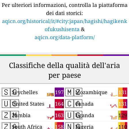
Per ulteriori informazioni, controlla la piattaforma
dei dati storici:
aqicn.org/historical/it/#city:japan/hagishi/hagikenk
ofukushisenta
&
aqicn.org/data-platform/
Classifiche della qualità dell'aria
per paese
🇸🇨
🇲🇿
197
131
Seychelles
Mozambique
🇺🇸
🇨🇦
164
131
United States
Canada
🇿🇲
🇺🇬
163
129
Zambia
Uganda
🇿🇦
🇳🇬
158
110
South Africa
Nigeria