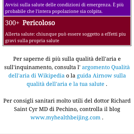
Avvisi sulla salute delle condizioni di emergenza. È più
probabile che l'intera popolazione sia colpita.
300+
Pericoloso
Allerta salute: chiunque può essere soggetto a effetti piu
gravi sulla propria salute
Per saperne di più sulla qualità dell'aria e
sull'inquinamento, consulta l'
argomento Qualità
dell'aria di Wikipedia
o la
guida Airnow sulla
qualità dell'aria e la tua salute
.
Per consigli sanitari molto utili del dottor Richard
Saint Cyr MD di Pechino, controlla il blog
www.myhealthbeijing.com
.