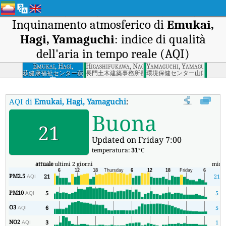
Inquinamento atmosferico di
Emukai,
Hagi, Yamaguchi
: indice di qualità
dell'aria in tempo reale (AQI)
Emukai, Hagi,
Higashifukawa, Nagato, Yamaguchi
Yamaguchi, Yamaguchi
Yamaguchi
萩健康福祉センター萩
長門土木建築事務所長門市
環境保健センター山口市
市
AQI di
Emukai, Hagi, Yamaguchi
:
Indice di qualità dell'aria in te
Buona
21
Updated on Friday 7:00
temperatura:
31
°C
attuale
ultimi 2 giorni
min
PM2.5
21
21
AQI
PM10
5
5
AQI
O3
6
5
AQI
NO2
3
1
AQI