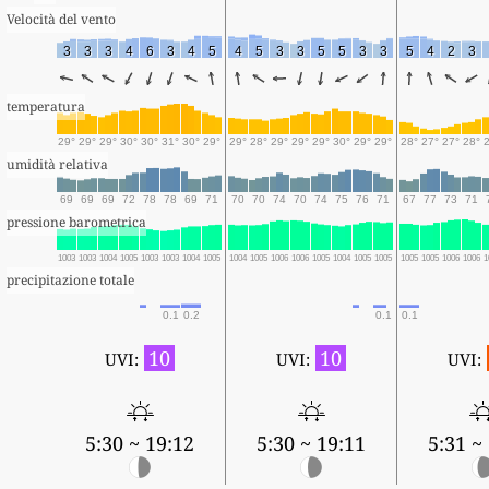
Velocità del vento
3
3
3
4
6
3
4
5
4
5
3
3
5
5
3
3
5
4
2
3
temperatura
29°
29°
29°
30°
30°
31°
30°
29°
29°
28°
29°
29°
29°
30°
29°
29°
28°
27°
27°
28°
umidità relativa
69
69
69
72
78
78
69
71
70
70
74
70
74
75
76
71
67
77
73
71
pressione barometrica
1003
1003
1004
1005
1003
1003
1004
1005
1004
1005
1006
1006
1005
1004
1005
1005
1005
1005
1006
1006
1
precipitazione totale
0.1
0.2
0.1
0.1
10
10
UVI:
UVI:
UVI:
5:30 ~ 19:12
5:30 ~ 19:11
5:31 ~