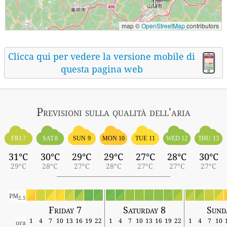
map ©
OpenStreetMap
contributors
Clicca qui per vedere la versione mobile di
questa pagina web
Previsioni sulla qualità dell'aria
FRI 7
SAT 8
SUN 9
MON 10
TUE 11
WED 12
THU 13
31°C
30°C
29°C
29°C
27°C
28°C
30°C
29°C
28°C
27°C
28°C
27°C
27°C
27°C
PM
2.5
Friday 7
Saturday 8
Sund
1
4
7
10
13
16
19
22
1
4
7
10
13
16
19
22
1
4
7
10
ora