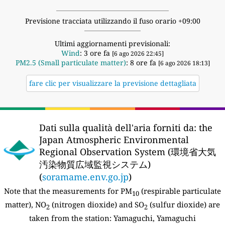
Previsione tracciata utilizzando il fuso orario +09:00
Ultimi aggiornamenti previsionali:
Wind
: 3 ore fa
[6 ago 2026 22:45]
PM2.5 (Small particulate matter)
: 8 ore fa
[6 ago 2026 18:13]
fare clic per visualizzare la previsione dettagliata
Dati sulla qualità dell'aria forniti da:
the
Japan Atmospheric Environmental
Regional Observation System (環境省大気
汚染物質広域監視システム)
(
soramame.env.go.jp
)
Note that the measurements for PM
(respirable particulate
10
matter), NO
(nitrogen dioxide) and SO
(sulfur dioxide) are
2
2
taken from the station:
Yamaguchi, Yamaguchi