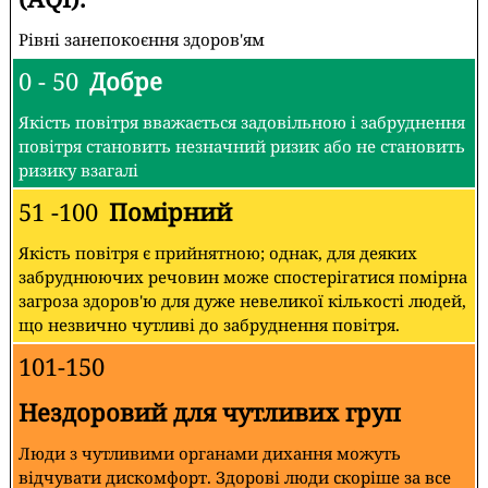
Рівні занепокоєння здоров'ям
0 - 50
Добре
Якість повітря вважається задовільною і забруднення
повітря становить незначний ризик або не становить
ризику взагалі
51 -100
Помірний
Якість повітря є прийнятною; однак, для деяких
забруднюючих речовин може спостерігатися помірна
загроза здоров'ю для дуже невеликої кількості людей,
що незвично чутливі до забруднення повітря.
101-150
Нездоровий для чутливих груп
Люди з чутливими органами дихання можуть
відчувати дискомфорт. Здорові люди скоріше за все