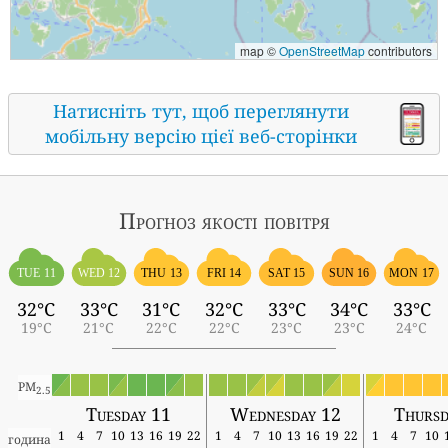
map ©
OpenStreetMap
contributors
Натисніть тут, щоб переглянути
мобільну версію цієї веб-сторінки
Прогноз якості повітря
TUE 11
WED 12
THU 13
FRI 14
SAT 15
SUN 16
MON 17
32°C
33°C
31°C
32°C
33°C
34°C
33°C
19°C
21°C
22°C
22°C
23°C
23°C
24°C
PM
2.5
Tuesday 11
Wednesday 12
Thursd
1
4
7
10
13
16
19
22
1
4
7
10
13
16
19
22
1
4
7
10
година