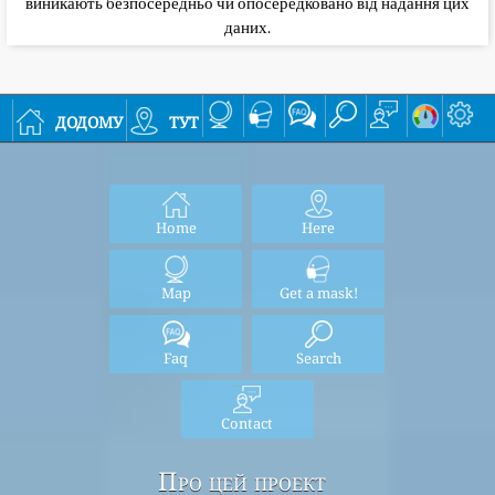
виникають безпосередньо чи опосередковано від надання цих
даних.
додому
тут
Home
Here
Map
Get a mask!
Faq
Search
Contact
Про цей проект