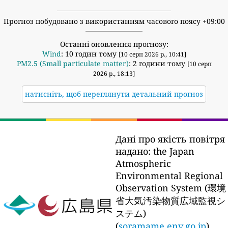
Прогноз побудовано з використанням часового поясу +09:00
Останні оновлення прогнозу:
Wind
: 10 годин тому
[10 серп 2026 р., 10:41]
PM2.5 (Small particulate matter)
: 2 години тому
[10 серп
2026 р., 18:13]
натисніть, щоб переглянути детальний прогноз
Дані про якість повітря
надано:
the Japan
Atmospheric
Environmental Regional
Observation System (環境
省大気汚染物質広域監視シ
ステム)
(
soramame.env.go.jp
)