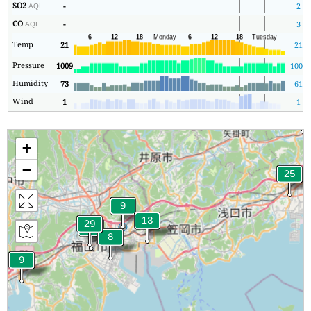
SO2
-
2
AQI
CO
-
3
AQI
Temp
21
21
Pressure
1009
1007
Humidity
73
61
Wind
1
1
+
−