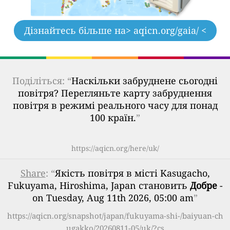
Дізнайтесь більше на
> aqicn.org/gaia/ <
Поділіться: “
Наскільки забруднене сьогодні
повітря? Перегляньте карту забруднення
повітря в режимі реального часу для понад
100 країн.
”
https://aqicn.org/here/uk/
Share
: “
Якість повітря в місті Kasugacho,
Fukuyama, Hiroshima, Japan становить
Добре
-
on Tuesday, Aug 11th 2026, 05:00 am
”
https://aqicn.org/snapshot/japan/fukuyama-shi-/baiyuan-ch
ugakko/20260811-05/uk/?cs