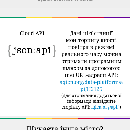
Cloud API
Дані цієї станції
моніторингу якості
повітря в режимі
реального часу можна
отримати програмним
шляхом за допомогою
цієї URL-адреси API:
aqicn.org/data-platform/a
pi/H2125
(
Для отримання додаткової
інформації відвідайте
сторінку API:
aqicn.org/api/
)
Шукаєте інше місто?