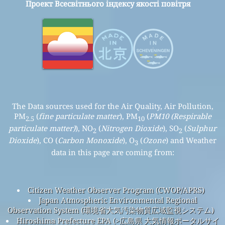
Проект Всесвітнього індексу якості повітря
The Data sources used for the Air Quality, Air Pollution,
PM
(
fine particulate matter
), PM
(
PM10 (Respirable
2.5
10
particulate matter)
), NO
(
Nitrogen Dioxide
), SO
(
Sulphur
2
2
Dioxide
), CO (
Carbon Monoxide
), O
(
Ozone
) and Weather
3
data in this page are coming from:
Citizen Weather Observer Program (CWOP/APRS)
Japan Atmospheric Environmental Regional
Observation System (環境省大気汚染物質広域監視システム)
Hiroshima Prefecture EPA (>広島県 大気情報ポータルサイ