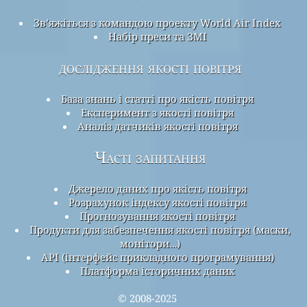
Зв’яжіться з командою проекту World Air Index
Набір преси та ЗМІ
дослідження якості повітря
База знань і статті про якість повітря
Експеримент з якості повітря
Аналіз датчиків якості повітря
Часті запитання
Джерело даних про якість повітря
Розрахунок індексу якості повітря
Прогнозування якості повітря
Продукти для забезпечення якості повітря (маски,
монітори…)
API (інтерфейс прикладного програмування)
Платформа історичних даних
© 2008-2025