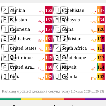
🇿🇲
🇺🇿
163
137
Zambia
Uzbekistan
🇵🇰
🇲🇾
157
134
Pakistan
Malaysia
🇮🇩
🇨🇳
157
120
Indonesia
China
🇿🇼
🇹🇯
151
119
Zimbabwe
Tajikistan
🇺🇸
🇿🇦
149
117
United States
South Africa
🇲🇶
🇬🇵
148
117
Martinique
Guadeloupe
🇦🇪
🇰🇼
148
114
United Arab Emirates
Kuwait
🇮🇳
🇺🇬
138
103
India
Uganda
Ranking updated декілька секунд тому
(10 серп 2026 р., 20:23)