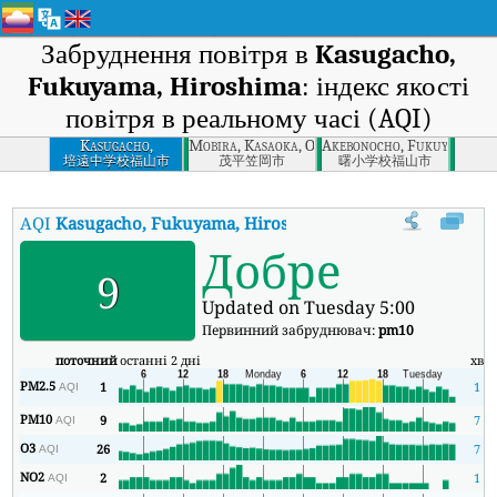
Забруднення повітря в
Kasugacho,
Fukuyama, Hiroshima
: індекс якості
повітря в реальному часі (AQI)
Kasugacho,
Mobira, Kasaoka, Okayama
Akebonocho, Fukuyama, Hi
Fukuyama,
培遠中学校福山市
茂平笠岡市
曙小学校福山市
Hiroshima
AQI
Kasugacho, Fukuyama, Hiroshima
:
Індекс якості повітря 
Добре
9
Updated on Tuesday 5:00
Первинний забруднювач:
pm10
поточний
останні 2 дні
хв
PM2.5
1
1
AQI
PM10
9
7
AQI
O3
26
7
AQI
NO2
2
1
AQI