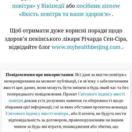
повітря» у Вікіпедії
або
посібник airnow
«Якість повітря та ваше здоров’я»
.
Щоб отримати дуже корисні поради щодо
здоров’я пекінського лікаря Річарда Сен-Сіра,
відвідайте блог
www.myhealthbeijing.com
.
Повідомлення про використання
: Всі дані за якістю повітря є
неперевіреними на момент публікації, і в зв'язку з забезпеченням
якості цих даних, вони можуть бути змінені в будь-який час та без
попереднього повідомлення. Проект
Світового індексу якості
повітря
доклав усіх розумних навичок та обережності щодо
збирання цієї інформації, і ні за яких обставин проектна команда
Світового індексу якості повітря
, або її агенти, не будуть нести
відповідальність за договором, правопорушенням чи іншим
чином за будь-які втрати, пошкодження або збитки, що