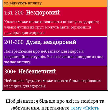
не відчують впливу.
151-200
Нездоровий
Кожен може почати зазнавати впливу на здоров'я;
члени чутливих груп можуть мати серйозніші
наслідки для здоров'я
201-300
Дуже, нездоровий
Попередження про небезпеку для здоров'я,
надзвичайна ситуація. Все населення, швидше за все,
зазнає впливу.
300+
Небезпечний
Небезпека: будь-хто може зазнати більш серйозних
наслідків для здоров'я
Щоб дізнатися більше про якість повітря та
забруднення, перегляньте
тему «Якість