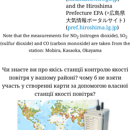
and the Hiroshima
Prefecture EPA (>広島県
大気情報ポータルサイト)
(
pref.hiroshima.lg.jp
)
Note that the measurements for NO
(nitrogen dioxide), SO
2
2
(sulfur dioxide) and CO (carbon monoxide) are taken from the
station:
Mobira, Kasaoka, Okayama
Чи знаєте ви про якісь станції контролю якості
повітря у вашому районі?
чому б не взяти
участь у створенні карти за допомогою власної
станції якості повітря?