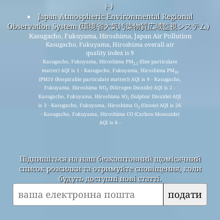
ト)
Japan Atmospheric Environmental Regional
Observation System (環境省大気汚染物質広域監視システム)
Kasugacho, Fukuyama, Hiroshima, Japan Air Pollution
Kasugacho, Fukuyama, Hiroshima overall air
quality index is 9
Kasugacho, Fukuyama, Hiroshima PM
(fine particulate
2.5
matter) AQI is 1 - Kasugacho, Fukuyama, Hiroshima PM
10
(PM10 (Respirable particulate matter)) AQI is 9 - Kasugacho,
Fukuyama, Hiroshima NO
(Nitrogen Dioxide) AQI is 2 -
2
Kasugacho, Fukuyama, Hiroshima SO
(Sulphur Dioxide) AQI
2
is 3 - Kasugacho, Fukuyama, Hiroshima O
(Ozone) AQI is 26
3
- Kasugacho, Fukuyama, Hiroshima CO (Carbon Monoxide)
AQI is 6 -
Підпишіться на наш безкоштовний щомісячний
список розсилки та отримуйте сповіщення, коли
будуть доступні нові статті.
подати