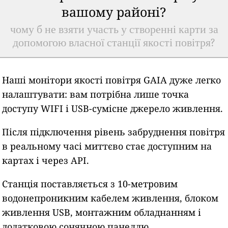
вашому районі?
чому б не взяти участь у створенні карти за
допомогою власної станції якості повітря?
Наші монітори якості повітря GAIA дуже легко
налаштувати: вам потрібна лише точка
доступу WIFI і USB-сумісне джерело живлення.
Після підключення рівень забруднення повітря
в реальному часі миттєво стає доступним на
картах і через API.
Станція поставляється з 10-метровим
водонепроникним кабелем живлення, блоком
живлення USB, монтажним обладнанням і
додатковою сонячною панеллю.