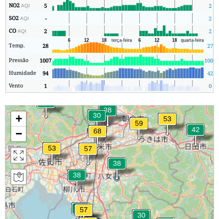
NO2
5
2
AQI
SO2
-
2
AQI
CO
2
2
AQI
Temp.
28
27
Pressão
1007
1006
Humidade
94
42
Vento
1
0
+
−