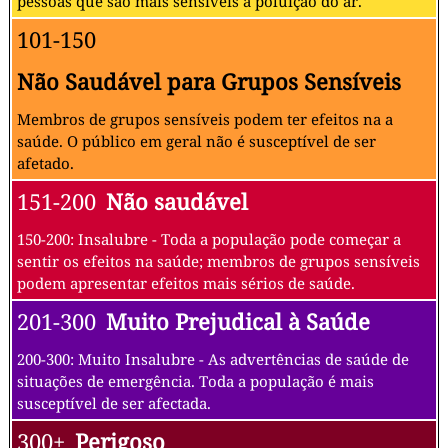
pessoas que são mais sensíveis à poluição do ar.
101-150
Não Saudável para Grupos Sensíveis
Membros de grupos sensíveis podem ter efeitos na a
saúde. O público em geral não é susceptível de ser
afetado.
151-200
Não saudável
150-200: Insalubre - Toda a população pode começar a
sentir os efeitos na saúde; membros de grupos sensíveis
podem apresentar efeitos mais sérios de saúde.
201-300
Muito Prejudical à Saúde
200-300: Muito Insalubre - As advertências de saúde de
situações de emergência. Toda a população é mais
susceptível de ser afectada.
300+
Perigoso