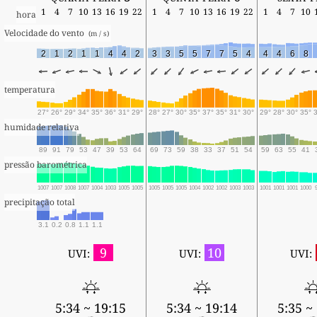
1
4
7
10
13
16
19
22
1
4
7
10
13
16
19
22
1
4
7
10
hora
Velocidade do vento 
 (m / s) 
2
1
2
1
1
4
4
2
3
3
5
5
7
7
5
4
4
4
6
8
temperatura
27°
26°
29°
34°
35°
36°
31°
29°
28°
27°
30°
35°
37°
35°
31°
30°
29°
28°
30°
35°
humidade relativa
89
91
79
53
47
39
53
64
69
73
59
38
33
37
51
54
59
63
55
41
pressão barométrica
1007
1007
1008
1007
1004
1003
1005
1005
1005
1005
1005
1004
1002
1002
1003
1003
1001
1001
1001
1000
precipitação total
3.1
0.2
0.8
1.1
1.1
9
10
UVI:
UVI:
UVI:
5:34 ~ 19:15
5:34 ~ 19:14
5:35 ~