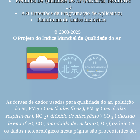
Produtos De Qualidade Do Ar (máscaras, Monitores
...)
API (Interface de Programação de Aplicativo)
Plataforma de dados históricos
© 2008-2025
O Projeto do Índice Mundial de Qualidade do Ar
As fontes de dados usadas para qualidade do ar, poluição
do ar, PM
(
partículas finas
), PM
(
partículas
2,5
10
respiráveis
), NO
(
dióxido de nitrogênio
), SO
(
dióxido
2
2
de enxofre
), CO (
monóxido de carbono
), O
(
ozônio
) e
3
os dados meteorológicos nesta página são provenientes de: