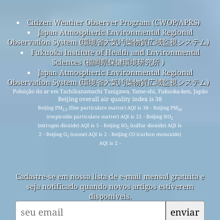
Citizen Weather Observer Program (CWOP/APRS)
Japan Atmospheric Environmental Regional
Observation System (環境省大気汚染物質広域監視システム)
Fukuoka Institute of Health and Environmental
Sciences (福岡県保健環境研究所 )
Japan Atmospheric Environmental Regional
Observation System (環境省大気汚染物質広域監視システム)
Poluição do ar em Tachibanamachi Tanigawa, Yame-shi, Fukuoka-ken, Japão
Beijing overall air quality index is 38
Beijing PM
(fine particulate matter) AQI is 38 - Beijing PM
2.5
10
(respirable particulate matter) AQI is 21 - Beijing NO
2
(nitrogen dioxide) AQI is 5 - Beijing SO
(sulfur dioxide) AQI is
2
2 - Beijing O
(ozone) AQI is 2 - Beijing CO (carbon monoxide)
3
AQI is 2 -
Cadastre-se em nossa lista de e-mail mensal gratuita e
seja notificado quando novos artigos estiverem
disponíveis.
enviar