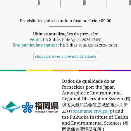
Previsão traçada usando o fuso horário +09:00
Últimas atualizações de previsão:
Vento
: há 3 dias
[4 de Ago de 2026 17:09]
fine particulate matter
: há 3 dias
[4 de Ago de 2026 18:13]
clique para ver a previsão detalhada
Dados de qualidade do ar
fornecidos por:
the Japan
Atmospheric Environmental
Regional Observation System (環
境省大気汚染物質広域監視システ
ム) (
soramame.env.go.jp
) and
the Fukuoka Institute of Health
and Environmental Sciences (福
岡県保健環境研究所 )