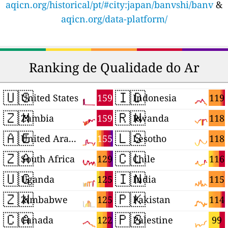
aqicn.org/historical/pt/#city:japan/banvshi/banv
&
aqicn.org/data-platform/
Ranking de Qualidade do Ar
🇺🇸
🇮🇩
159
119
United States
Indonesia
🇿🇲
🇷🇼
159
118
Zambia
Rwanda
🇦🇪
🇱🇸
155
118
United Arab Emirates
Lesotho
🇿🇦
🇨🇱
129
116
South Africa
Chile
🇺🇬
🇮🇳
125
115
Uganda
India
🇿🇼
🇵🇰
125
114
Zimbabwe
Pakistan
🇨🇦
🇵🇸
122
99
Canada
Palestine