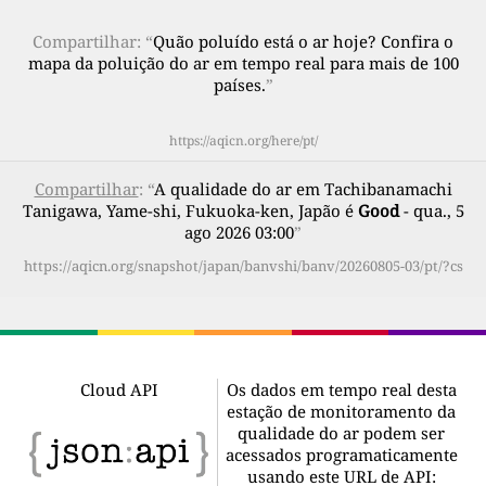
Compartilhar: “
Quão poluído está o ar hoje? Confira o
mapa da poluição do ar em tempo real para mais de 100
países.
”
https://aqicn.org/here/pt/
Compartilhar
: “
A qualidade do ar em Tachibanamachi
Tanigawa, Yame-shi, Fukuoka-ken, Japão é
Good
- qua., 5
ago 2026 03:00
”
https://aqicn.org/snapshot/japan/banvshi/banv/20260805-03/pt/?cs
Cloud API
Os dados em tempo real desta
estação de monitoramento da
qualidade do ar podem ser
acessados programaticamente
usando este URL de API: