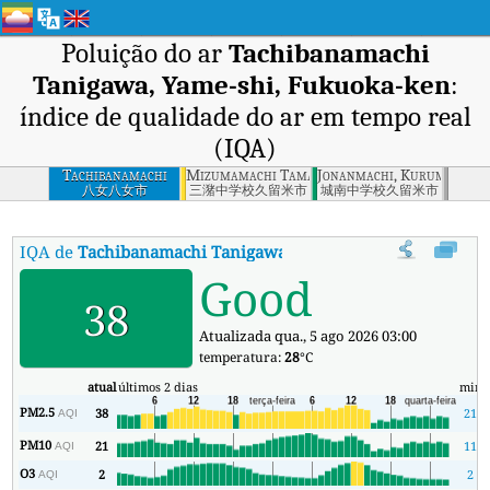
Poluição do ar
Tachibanamachi
Tanigawa, Yame-shi, Fukuoka-ken
:
índice de qualidade do ar em tempo real
(IQA)
Tachibanamachi
Mizumamachi Tamamitsu, Kurume, Fukuoka
Jonanmachi, Kurume, Fuk
Tanigawa, Yame-shi,
八女八女市
三潴中学校久留米市
城南中学校久留米市
Fukuoka-ken
IQA de
Tachibanamachi Tanigawa, Yame-shi, Fukuoka-ken
:
Good
38
Atualizada qua., 5 ago 2026 03:00
temperatura:
28
°C
atual
últimos 2 dias
min
PM2.5
38
21
AQI
PM10
21
11
AQI
O3
2
2
AQI