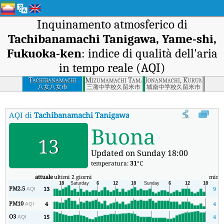
Inquinamento atmosferico di
Tachibanamachi Tanigawa, Yame-shi,
Fukuoka-ken
: indice di qualità dell'aria
in tempo reale (AQI)
Tachibanamachi
Mizumamachi Tamamitsu, Kurume, Fukuoka
Jonanmachi, Kurume, Fuk
Tanigawa, Yame-shi,
八女八女市
三潴中学校久留米市
城南中学校久留米市
Fukuoka-ken
AQI di
Tachibanamachi Tanigawa, Yame-shi, Fukuoka-ken
:
Buona
13
Updated on Sunday 18:00
temperatura:
31
°C
attuale
ultimi 2 giorni
min
m
PM2.5
13
9
AQI
PM10
4
4
AQI
O3
15
4
AQI