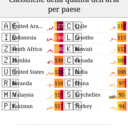
per paese
🇦🇪
🇨🇱
227
115
United Arab Emirates
Chile
🇮🇩
🇱🇸
140
113
Indonesia
Lesotho
🇿🇦
🇰🇼
136
112
South Africa
Kuwait
🇿🇲
🇨🇦
130
103
Zambia
Canada
🇺🇸
🇮🇳
126
100
United States
India
🇷🇼
🇨🇳
118
97
Rwanda
China
🇲🇾
🇸🇨
117
95
Malaysia
Seychelles
🇵🇰
🇹🇷
117
94
Pakistan
Turkey