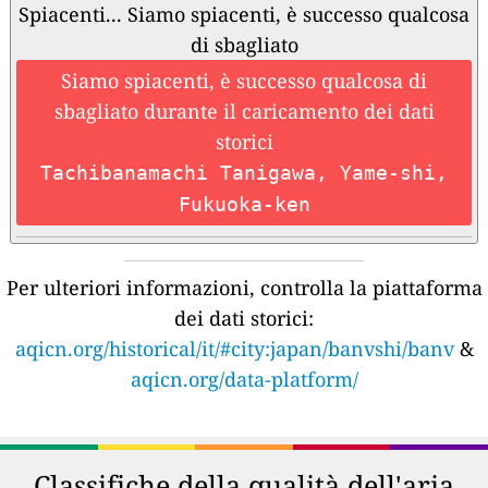
Spiacenti... Siamo spiacenti, è successo qualcosa
di sbagliato
Siamo spiacenti, è successo qualcosa di
sbagliato durante il caricamento dei dati
storici
Tachibanamachi Tanigawa, Yame-shi,
Fukuoka-ken
Per ulteriori informazioni, controlla la piattaforma
dei dati storici:
aqicn.org/historical/it/#city:japan/banvshi/banv
&
aqicn.org/data-platform/
Classifiche della qualità dell'aria