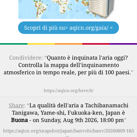
Scopri di più su
> aqicn.org/gaia/ <
Condividere: “
Quanto è inquinata l'aria oggi?
Controlla la mappa dell'inquinamento
atmosferico in tempo reale, per più di 100 paesi.
”
https://aqicn.org/here/it/
Share
: “
La qualità dell'aria a Tachibanamachi
Tanigawa, Yame-shi, Fukuoka-ken, Japan è
Buona
- on Sunday, Aug 9th 2026, 18:00 pm
”
https://aqicn.org/snapshot/japan/banvshi/banv/20260809-18/i