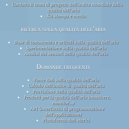
Contatta il team di progetto dell'indice mondiale della
qualità dell'aria
Kit stampa e media
ricerca sulla qualità dell’aria
Base di conoscenza e articoli sulla qualità dell'aria
Sperimentazione sulla qualità dell'aria
Analisi dei sensori della qualità dell'aria
Domande frequenti
Fonte dati sulla qualità dell'aria
Calcolo dell'indice di qualità dell'aria
Previsione della qualità dell'aria
Prodotti per la qualità dell'aria (maschere,
monitor...)
API (interfaccia di programmazione
dell'applicazione)
Piattaforma dati storici