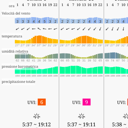
1
4
7
10
13
16
19
22
1
4
7
10
13
16
19
22
1
4
7
10
ora
Velocità del vento
3
3
3
4
4
5
3
2
2
2
2
2
2
4
4
3
2
2
3
4
temperatura
27°
27°
28°
34°
37°
34°
31°
29°
28°
27°
29°
34°
36°
35°
31°
29°
28°
27°
28°
32°
umidità relativa
62
66
62
41
28
36
54
62
66
65
51
35
31
39
52
65
69
74
67
50
pressione barometrica
1004
1004
1005
1005
1004
1004
1005
1006
1006
1006
1007
1007
1005
1005
1006
1006
1006
1006
1006
1005
1
precipitazione totale
6
9
UVI:
UVI:
UVI:
5:37 ~ 19:12
5:37 ~ 19:11
5:38 ~