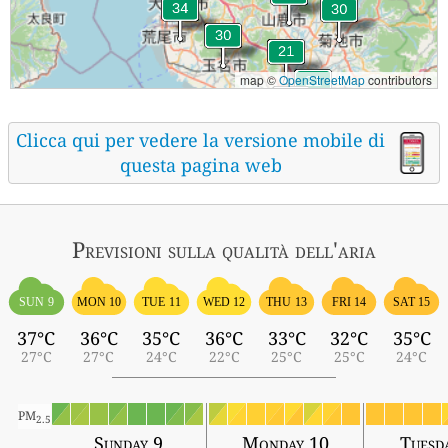
map ©
OpenStreetMap
contributors
Clicca qui per vedere la versione mobile di
questa pagina web
Previsioni sulla qualità dell'aria
SUN 9
MON 10
TUE 11
WED 12
THU 13
FRI 14
SAT 15
37°C
36°C
35°C
36°C
33°C
32°C
35°C
27°C
27°C
24°C
22°C
25°C
25°C
24°C
PM
2.5
Sunday 9
Monday 10
Tuesd