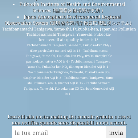
Fukuoka Institute of Health and Environmental
Sciences (福岡県保健環境研究所 )
Japan Atmospheric Environmental Regional
Observation System (環境省大気汚染物質広域監視システム)
Tachibanamachi Tanigawa, Yame-shi, Fukuoka-ken, Japan Air Pollution
Tachibanamachi Tanigawa, Yame-shi, Fukuoka-
ken overall air quality index is 13
Tachibanamachi Tanigawa, Yame-shi, Fukuoka-ken PM
2.5
(fine particulate matter) AQI is 13 - Tachibanamachi
Tanigawa, Yame-shi, Fukuoka-ken PM
(PM10 (Respirable
10
particulate matter)) AQI is 4 - Tachibanamachi Tanigawa,
Yame-shi, Fukuoka-ken NO
(Nitrogen Dioxide) AQI is 1 -
2
Tachibanamachi Tanigawa, Yame-shi, Fukuoka-ken SO
2
(Sulphur Dioxide) AQI is 2 - Tachibanamachi Tanigawa, Yame-
shi, Fukuoka-ken O
(Ozone) AQI is 15 - Tachibanamachi
3
Tanigawa, Yame-shi, Fukuoka-ken CO (Carbon Monoxide) AQI
is 1 -
Iscriviti alla nostra mailing list mensile gratuita e ricevi
una notifica quando sono disponibili nuovi articoli.
invia