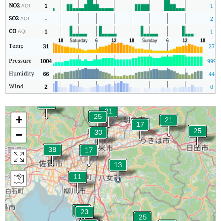
NO2
1
1
AQI
SO2
-
2
AQI
CO
1
1
AQI
Temp
31
27
Pressure
1004
999
Humidity
66
44
Wind
2
0
+
−