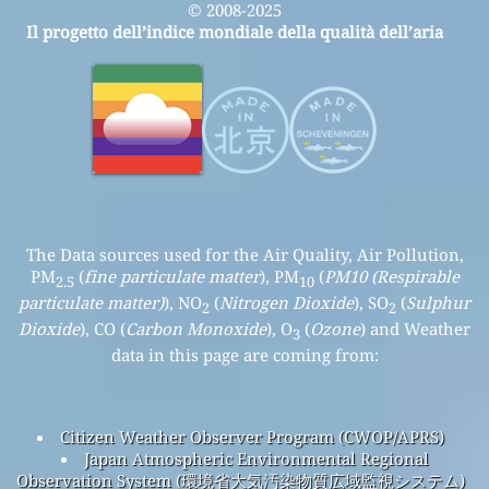
© 2008-2025
Il progetto dell’indice mondiale della qualità dell’aria
The Data sources used for the Air Quality, Air Pollution,
PM
(
fine particulate matter
), PM
(
PM10 (Respirable
2.5
10
particulate matter)
), NO
(
Nitrogen Dioxide
), SO
(
Sulphur
2
2
Dioxide
), CO (
Carbon Monoxide
), O
(
Ozone
) and Weather
3
data in this page are coming from:
Citizen Weather Observer Program (CWOP/APRS)
Japan Atmospheric Environmental Regional
Observation System (環境省大気汚染物質広域監視システム)