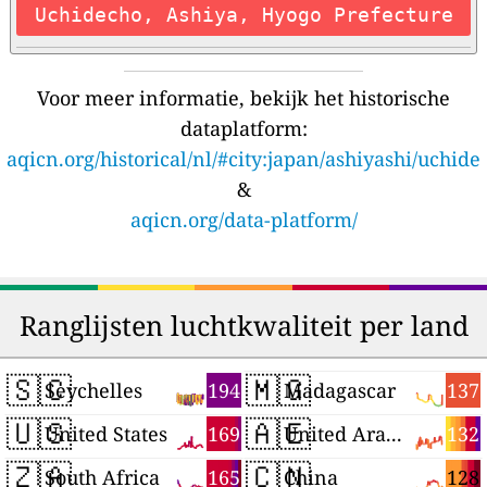
Uchidecho, Ashiya, Hyogo Prefecture
Voor meer informatie, bekijk het historische
dataplatform:
aqicn.org/historical/nl/#city:japan/ashiyashi/uchide
&
aqicn.org/data-platform/
Ranglijsten luchtkwaliteit per land
🇸🇨
🇲🇬
194
137
Seychelles
Madagascar
🇺🇸
🇦🇪
169
132
United States
United Arab Emirates
🇿🇦
🇨🇳
165
128
South Africa
China