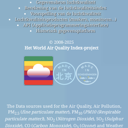
Gegevensbron luchtkwaliteit
Berekening van de luchtkwaliteitsindex
Voorspelling van de luchtkwaliteit
Luchtkwaliteitsproducten (maskers, monitoren…)
API (Applicatieprogrammeringsinterface)
Historisch gegevensplatform
© 2008-2025
Het World Air Quality Index-project
The Data sources used for the Air Quality, Air Pollution,
PM
(
fine particulate matter
), PM
(
PM10 (Respirable
2.5
10
particulate matter)
), NO
(
Nitrogen Dioxide
), SO
(
Sulphur
2
2
Dioxide
), CO (
Carbon Monoxide
), O
(
Ozone
) and Weather
3