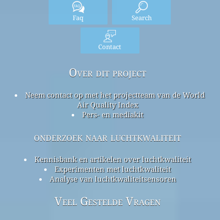
Faq
Search
Contact
Over dit project
Neem contact op met het projectteam van de World
Air Quality Index
Pers- en mediakit
onderzoek naar luchtkwaliteit
Kennisbank en artikelen over luchtkwaliteit
Experimenten met luchtkwaliteit
Analyse van luchtkwaliteitsensoren
Veel Gestelde Vragen