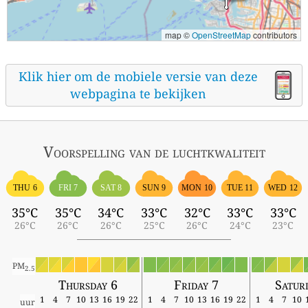
map ©
OpenStreetMap
contributors
Klik hier om de mobiele versie van deze
webpagina te bekijken
Voorspelling van de luchtkwaliteit
THU 6
FRI 7
SAT 8
SUN 9
MON 10
TUE 11
WED 12
35°C
35°C
34°C
33°C
32°C
33°C
33°C
26°C
26°C
26°C
25°C
26°C
24°C
23°C
PM
2.5
Thursday 6
Friday 7
Satur
1
4
7
10
13
16
19
22
1
4
7
10
13
16
19
22
1
4
7
10
uur