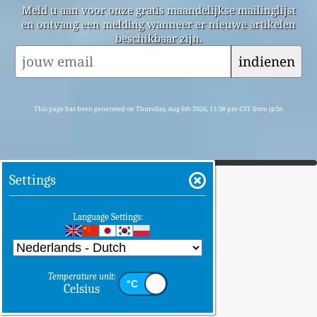
Meld u aan voor onze gratis maandelijkse mailinglijst
en ontvang een melding wanneer er nieuwe artikelen
beschikbaar zijn.
indienen
This page has been generated on Thursday, Aug 6th 2026, 13:38 pm CST from jp2n
Settings
Language Settings:
Temperature unit:
Celsius