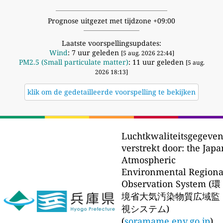
Prognose uitgezet met tijdzone +09:00
Laatste voorspellingsupdates:
Wind
: 7 uur geleden
[5 aug. 2026 22:44]
PM2.5 (Small particulate matter)
: 11 uur geleden
[5 aug.
2026 18:13]
klik om de gedetailleerde voorspelling te bekijken
Luchtkwaliteitsgegeven
verstrekt door:
the Japa
Atmospheric
Environmental Regiona
Observation System (環
境省大気汚染物質広域監
視システム)
(
soramame.env.go.jp
)