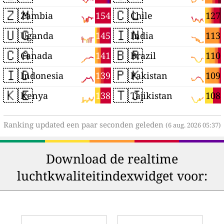
🇿🇲
🇨🇱
154
127
Zambia
Chile
🇺🇬
🇮🇳
145
113
Uganda
India
🇨🇦
🇧🇷
141
110
Canada
Brazil
🇮🇩
🇵🇰
139
109
Indonesia
Pakistan
🇰🇪
🇹🇯
138
108
Kenya
Tajikistan
Ranking updated een paar seconden geleden
(6 aug. 2026 05:37)
Download de realtime
luchtkwaliteitindexwidget voor: