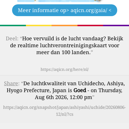
Meer informatie op
> aqicn.org/gaia/ <
Deel: “
Hoe vervuild is de lucht vandaag? Bekijk
de realtime luchtverontreinigingskaart voor
meer dan 100 landen.
”
https://aqicn.org/here/nl/
Share
: “
De luchtkwaliteit van Uchidecho, Ashiya,
Hyogo Prefecture, Japan is
Goed
- on Thursday,
Aug 6th 2026, 12:00 pm
”
https://aqicn.org/snapshot/japan/ashiyashi/uchide/20260806-
12/nl/?cs