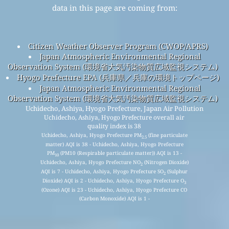
data in this page are coming from:
Citizen Weather Observer Program (CWOP/APRS)
Japan Atmospheric Environmental Regional
Observation System (環境省大気汚染物質広域監視システム)
Hyogo Prefecture EPA (兵庫県／兵庫の環境トップページ)
Japan Atmospheric Environmental Regional
Observation System (環境省大気汚染物質広域監視システム)
Uchidecho, Ashiya, Hyogo Prefecture, Japan Air Pollution
Uchidecho, Ashiya, Hyogo Prefecture overall air
quality index is 38
Uchidecho, Ashiya, Hyogo Prefecture PM
(fine particulate
2.5
matter) AQI is 38 - Uchidecho, Ashiya, Hyogo Prefecture
PM
(PM10 (Respirable particulate matter)) AQI is 13 -
10
Uchidecho, Ashiya, Hyogo Prefecture NO
(Nitrogen Dioxide)
2
AQI is 7 - Uchidecho, Ashiya, Hyogo Prefecture SO
(Sulphur
2
Dioxide) AQI is 2 - Uchidecho, Ashiya, Hyogo Prefecture O
3
(Ozone) AQI is 23 - Uchidecho, Ashiya, Hyogo Prefecture CO
(Carbon Monoxide) AQI is 1 -