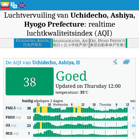
Luchtvervuiling van
Uchidecho, Ashiya,
Hyogo Prefecture
: realtime
luchtkwaliteitsindex (AQI)
Uchidecho, Ashiya,
Asahigaokacho, Ashiya, Hyogo Prefecture
Ogi, Hyogo Prefecture
Hyogo Prefecture
打出芦屋市
朝日ヶ丘小学校芦屋市
東部自動車神戸市東灘区
De AQI van
Uchidecho, Ashiya, Hyogo Prefecture
:
De realtime
Goed
38
Updated on Thursday 12:00
temperatuur:
35
°C
huidig
afgelopen 2 dagen
min
PM2.5
38
9
AQI
PM10
13
3
AQI
O3
23
10
AQI
NO2
7
2
AQI