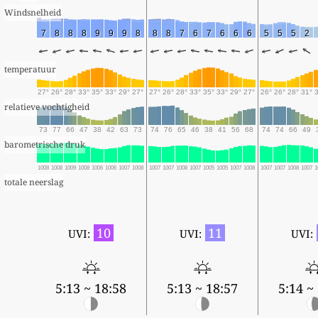
Windsnelheid
7
8
8
8
9
9
9
8
8
8
7
6
7
6
6
6
5
5
5
2
temperatuur
27°
26°
28°
33°
35°
33°
29°
27°
27°
26°
28°
33°
35°
33°
29°
27°
26°
26°
28°
31°
relatieve vochtigheid
73
77
66
47
38
42
63
73
74
76
65
46
38
41
56
68
74
74
66
49
barometrische druk
1008
1008
1009
1008
1006
1006
1007
1008
1007
1007
1008
1007
1005
1005
1007
1008
1007
1007
1008
1007
1
totale neerslag
10
11
UVI:
UVI:
UVI:
5:13 ~ 18:58
5:13 ~ 18:57
5:14 ~