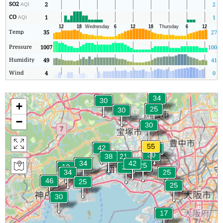
SO2
2
2
AQI
CO
1
1
AQI
Temp
35
27
Pressure
1007
1006
Humidity
49
41
Wind
4
0
+
−