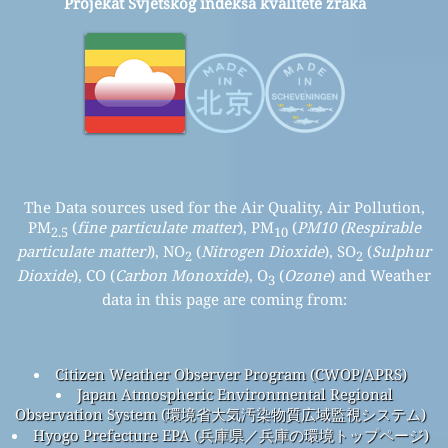
Projekat Svjetskog indeksa kvalitete zraka
The Data sources used for the Air Quality, Air Pollution,
PM
(
fine particulate matter
), PM
(
PM10 (Respirable
2.5
10
particulate matter)
), NO
(
Nitrogen Dioxide
), SO
(
Sulphur
2
2
Dioxide
), CO (
Carbon Monoxide
), O
(
Ozone
) and Weather
3
data in this page are coming from:
Citizen Weather Observer Program (CWOP/APRS)
Japan Atmospheric Environmental Regional
Observation System (環境省大気汚染物質広域監視システム)
Hyogo Prefecture EPA (兵庫県／兵庫の環境トップページ)