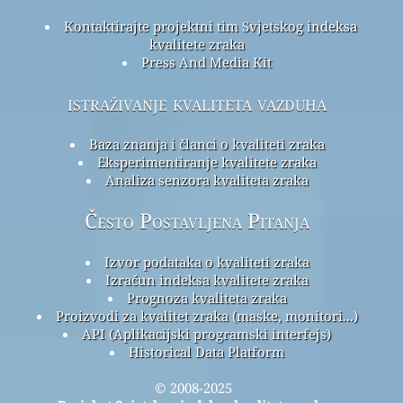
Kontaktirajte projektni tim Svjetskog indeksa
kvalitete zraka
Press And Media Kit
istraživanje kvaliteta vazduha
Baza znanja i članci o kvaliteti zraka
Eksperimentiranje kvalitete zraka
Analiza senzora kvaliteta zraka
Često Postavljena Pitanja
Izvor podataka o kvaliteti zraka
Izračun indeksa kvalitete zraka
Prognoza kvaliteta zraka
Proizvodi za kvalitet zraka (maske, monitori...)
API (Aplikacijski programski interfejs)
Historical Data Platform
© 2008-2025