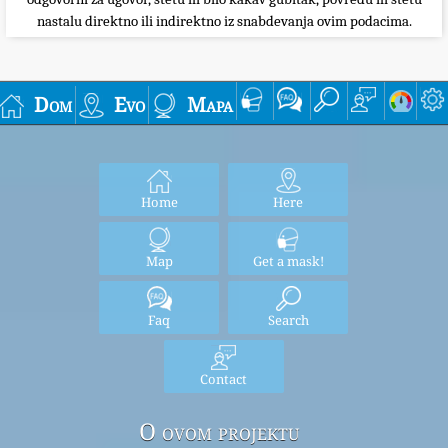
nastalu direktno ili indirektno iz snabdevanja ovim podacima.
Dom
Evo
Mapa
Home
Here
Map
Get a mask!
Faq
Search
Contact
O ovom projektu