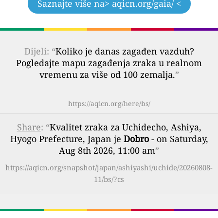
Saznajte više na
> aqicn.org/gaia/ <
Dijeli: “
Koliko je danas zagađen vazduh?
Pogledajte mapu zagađenja zraka u realnom
vremenu za više od 100 zemalja.
”
https://aqicn.org/here/bs/
Share
: “
Kvalitet zraka za Uchidecho, Ashiya,
Hyogo Prefecture, Japan je
Dobro
- on Saturday,
Aug 8th 2026, 11:00 am
”
https://aqicn.org/snapshot/japan/ashiyashi/uchide/20260808-
11/bs/?cs