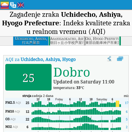
Zagađenje zraka
Uchidecho, Ashiya,
Hyogo Prefecture
: Indeks kvalitete zraka
u realnom vremenu (AQI)
Uchidecho, Ashiya,
Asahigaokacho, Ashiya, Hyogo Prefecture
Ogi, Hyogo Prefecture
Hyogo Prefecture
打出芦屋市
朝日ヶ丘小学校芦屋市
東部自動車神戸市東灘区
AQI za
Uchidecho, Ashiya, Hyogo Prefecture
:
Indeks kvaliteta 
Dobro
25
Updated on Saturday 11:00
temperatura:
33
°C
struja
zadnja 2 dana
min
PM2.5
25
17
AQI
PM10
12
6
AQI
O3
22
5
AQI
NO2
6
2
AQI