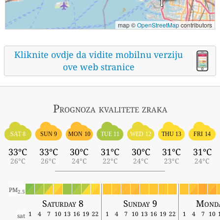
map ©
OpenStreetMap
contributors
Kliknite ovdje da vidite mobilnu verziju
ove web stranice
Prognoza kvalitete zraka
SAT 8
SUN 9
MON 10
TUE 11
WED 12
THU 13
FRI 14
33°C
33°C
30°C
31°C
30°C
31°C
31°C
26°C
26°C
24°C
22°C
24°C
23°C
24°C
PM
2.5
Saturday 8
Sunday 9
Monda
1
4
7
10
13
16
19
22
1
4
7
10
13
16
19
22
1
4
7
10
sat