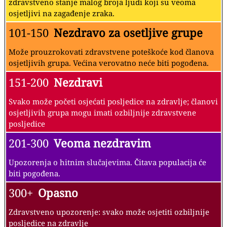
zdravstveno stanje malog broja ljudi koji su veoma
osjetljivi na zagađenje zraka.
101-150
Nezdravo za osetljive grupe
Može prouzrokovati zdravstvene poteškoće kod članova
osjetljivih grupa. Većina verovatno neće biti pogođena.
151-200
Nezdravi
Svako može početi osjećati posljedice na zdravlje; članovi
osjetljivih grupa mogu imati ozbiljnije zdravstvene
posljedice
201-300
Veoma nezdravim
Upozorenja o hitnim slučajevima. Čitava populacija će
biti pogođena.
300+
Opasno
Zdravstveno upozorenje: svako može osjetiti ozbiljnije
posljedice na zdravlje