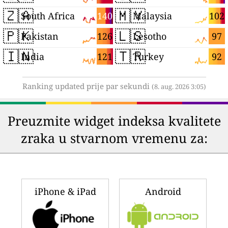
🇿🇦
🇲🇾
140
102
South Africa
Malaysia
🇵🇰
🇱🇸
126
97
Pakistan
Lesotho
🇮🇳
🇹🇷
121
92
India
Turkey
Ranking updated prije par sekundi
(8. aug. 2026 3:05)
Preuzmite widget indeksa kvalitete
zraka u stvarnom vremenu za:
iPhone & iPad
Android