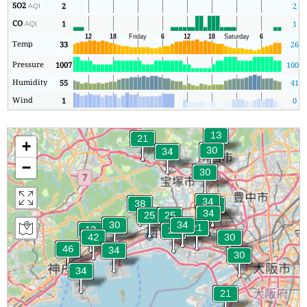
SO2
2
2
AQI
CO
1
1
AQI
Temp
33
26
Pressure
1007
1005
Humidity
55
41
Wind
1
0
+
−