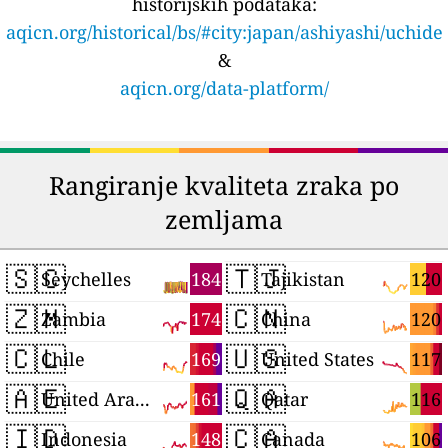
historijskih podataka:
aqicn.org/historical/bs/#city:japan/ashiyashi/uchide
&
aqicn.org/data-platform/
Rangiranje kvaliteta zraka po
zemljama
🇸🇨
🇹🇯
184
120
Seychelles
Tajikistan
🇿🇲
🇨🇳
174
120
Zambia
China
🇨🇱
🇺🇸
169
117
Chile
United States
🇦🇪
🇶🇦
161
116
United Arab Emirates
Qatar
🇮🇩
🇨🇦
148
106
Indonesia
Canada