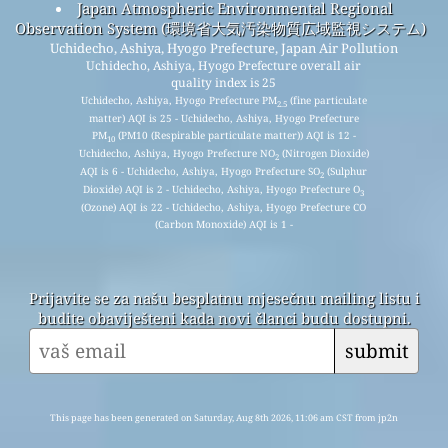
Japan Atmospheric Environmental Regional
Observation System (環境省大気汚染物質広域監視システム)
Uchidecho, Ashiya, Hyogo Prefecture, Japan Air Pollution
Uchidecho, Ashiya, Hyogo Prefecture overall air
quality index is 25
Uchidecho, Ashiya, Hyogo Prefecture PM
(fine particulate
2.5
matter) AQI is 25 - Uchidecho, Ashiya, Hyogo Prefecture
PM
(PM10 (Respirable particulate matter)) AQI is 12 -
10
Uchidecho, Ashiya, Hyogo Prefecture NO
(Nitrogen Dioxide)
2
AQI is 6 - Uchidecho, Ashiya, Hyogo Prefecture SO
(Sulphur
2
Dioxide) AQI is 2 - Uchidecho, Ashiya, Hyogo Prefecture O
3
(Ozone) AQI is 22 - Uchidecho, Ashiya, Hyogo Prefecture CO
(Carbon Monoxide) AQI is 1 -
Prijavite se za našu besplatnu mjesečnu mailing listu i
budite obaviješteni kada novi članci budu dostupni.
submit
This page has been generated on Saturday, Aug 8th 2026, 11:06 am CST from jp2n