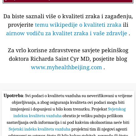
Da biste saznali više o kvaliteti zraka i zagađenju,
provjerite
temu wikipedije o kvaliteti zraka
ili
airnow vodiču za kvalitet zraka i vaše zdravlje
.
Za vrlo korisne zdravstvene savjete pekinškog
doktora Richarda Saint Cyr MD, posjetite blog
www.myhealthbeijing.com
.
Upotreba
: Svi podaci o kvalitetu vazduha su neverifikovani u vrijeme
objavljivanja, a zbog osiguranja kvaliteta ovi podaci mogu biti
izmjenjeni i dopunjeni u bilo kom trenutku. Projekat
Svjetskog
indeksa kvaliteta vazduha
obratio je veliku pažnju prilikom
sastavljanja ovih informacija i ni pod kakvim okolnostima neće biti
Svjetski indeks kvaliteta vazduha
projektni tim ili njegovi agenti
odgovorni za ugovor, štetu ili bilo kakav gubitak, povredu ili štetu