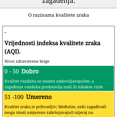
zagađenja:
O razinama kvalitete zraka
-
Vrijednosti indeksa kvalitete zraka
(AQI).
Nivoi zdravstvene brige
0 - 50
Dobro
Kvalitet vazduha se smatra zadovoljavajućim, a
zagađenje vazduha predstavlja mali ili nikakav rizik
51 -100
Umereno
Kvalitet zraka je prihvatljiv; Međutim, neki zagađivači
mogu imati umjereno zabrinjavajući utjecaj na