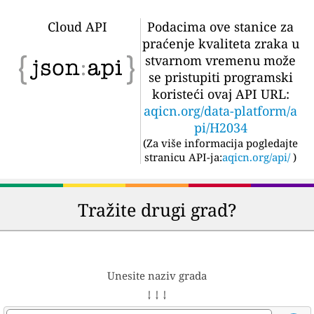
Cloud API
Podacima ove stanice za
praćenje kvaliteta zraka u
stvarnom vremenu može
se pristupiti programski
koristeći ovaj API URL:
aqicn.org/data-platform/a
pi/H2034
(
Za više informacija pogledajte
stranicu API-ja:
aqicn.org/api/
)
Tražite drugi grad?
Unesite naziv grada
↓ ↓ ↓