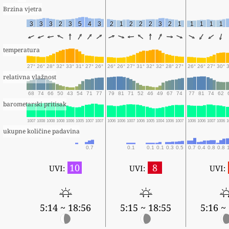
Brzina vjetra
3
3
3
2
3
5
4
3
2
1
2
2
2
3
2
1
1
1
1
1
temperatura
27°
26°
28°
32°
33°
31°
27°
26°
26°
26°
27°
31°
32°
32°
28°
27°
26°
26°
27°
30°
relativna vlažnost
68
74
66
50
43
54
71
77
79
81
71
52
46
49
67
74
77
81
74
62
barometarski pritisak
1007
1008
1008
1008
1006
1005
1007
1007
1006
1006
1007
1006
1005
1004
1006
1007
1006
1006
1007
1006
1
ukupne količine padavina
0.7
0.1
0.1
0.1
0.3
0.5
0.7
0.4
0.8
0.8
10
8
UVI:
UVI:
UVI:
5:14 ~ 18:56
5:15 ~ 18:55
5:16 ~