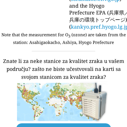
and the Hyogo
Prefecture EPA (兵庫県
兵庫の環境トップページ)
(
kankyo.pref.hyogo.lg.j
Note that the measurement for O
(ozone) are taken from the
3
station:
Asahigaokacho, Ashiya, Hyogo Prefecture
Znate li za neke stanice za kvalitet zraka u vašem
području?
zašto ne biste učestvovali na karti sa
svojom stanicom za kvalitet zraka?