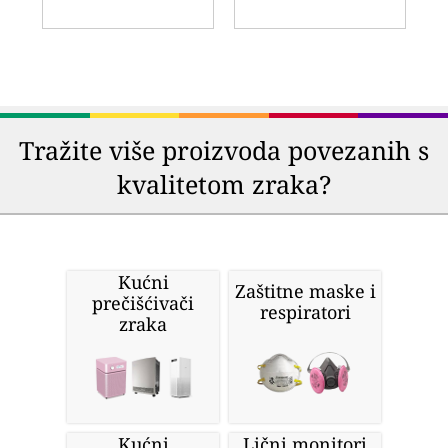
Tražite više proizvoda povezanih s
kvalitetom zraka?
Kućni
Zaštitne maske i
prečišćivači
respiratori
zraka
Kućni
Lični monitori