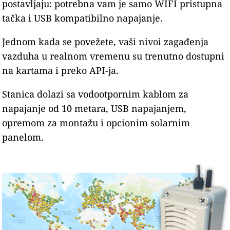
postavljaju: potrebna vam je samo WIFI pristupna
tačka i USB kompatibilno napajanje.
Jednom kada se povežete, vaši nivoi zagađenja
vazduha u realnom vremenu su trenutno dostupni
na kartama i preko API-ja.
Stanica dolazi sa vodootpornim kablom za
napajanje od 10 metara, USB napajanjem,
opremom za montažu i opcionim solarnim
panelom.