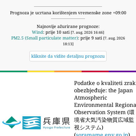
Prognoza je ucrtana korištenjem vremenske zone +09:00
Najnovije ažurirane prognoze:
Wind
: prije 10 sati
[7. aug. 2026 16:46]
PM2.5 (Small particulate matter)
: prije 9 sati
[7. aug. 2026
18:13]
kliknite da vidite detaljnu prognozu
Podatke o kvaliteti zra
obezbjeđuje:
the Japan
Atmospheric
Environmental Regiona
Observation System (環
境省大気汚染物質広域監
視システム)
(
soramame.env.go.jp
)