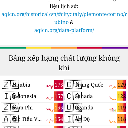
liệu lịch sử:
aqicn.org/historical/vn/#city:italy/piemonte/torino/r
ubino
&
aqicn.org/data-platform/
Bảng xếp hạng chất lượng không
khí
🇿🇲
🇨🇳
175
129
Zambia
Trung Quốc
🇮🇩
🇨🇦
157
122
Indonesia
Canada
🇿🇦
🇺🇬
155
119
Nam Phi
Uganda
🇦🇪
🇮🇳
154
118
Các Tiểu Vương quốc Ả Rập Thống nhất
Ấn Độ