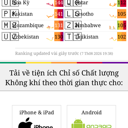
🇺🇸
🇶🇦
144
112
Hoa Kỳ
Qatar
🇵🇰
🇱🇸
141
105
Pakistan
Lesotho
🇲🇿
🇿🇼
131
105
Mozambique
Zimbabwe
🇺🇿
🇹🇯
130
102
Uzbekistan
Tajikistan
Ranking updated vài giây trước
(7 Th08 2026 19:38)
Tải về tiện ích Chỉ số Chất lượng
Không khí theo thời gian thực cho:
iPhone & iPad
Android