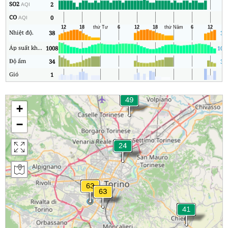
SO2
2
1
AQI
CO
0
0
AQI
Nhiệt độ.
38
30
Áp suất không khí
1008
100
Độ ẩm
34
33
Gió
1
0
+
−