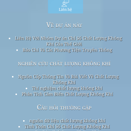
Liên hệ
Về dự án này
Liên Hệ Với Nhóm Dự án Chỉ Số Chất Lượng Không
Khí Của Thế Giới
Báo Chí Và Các Phương Tiện Truyền Thông
nghiên cứu chất lượng không khí
Nguồn Cấp Thông Tin Và Bài Viết Về Chất Lượng
Không Khí
Thí nghiệm chất lượng không khí
Phân Tích Cảm Biến Chất Lượng Không Khí
Câu hỏi thường gặp
nguồn dữ liệu chất lượng không khí
Tính Toán Chỉ Số Chất Lượng Không Khí