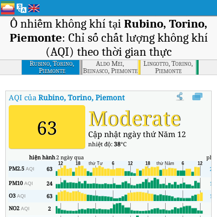
Ô nhiễm không khí tại
Rubino, Torino,
Piemonte
: Chỉ số chất lượng không khí
(AQI) theo thời gian thực
Rubino, Torino,
Aldo Mei,
Lingotto, Torino,
Piemonte
Beinasco, Piemonte
Piemonte
AQI của
Rubino, Torino, Piemonte
:
Chỉ số chất lượng không khí (A
Moderate
63
Cập nhật ngày thứ Năm 12
nhiệt độ:
38
°C
hiện hành
2 ngày qua
phú
PM2.5
63
25
AQI
PM10
24
15
AQI
O3
63
18
AQI
NO2
2
2
AQI