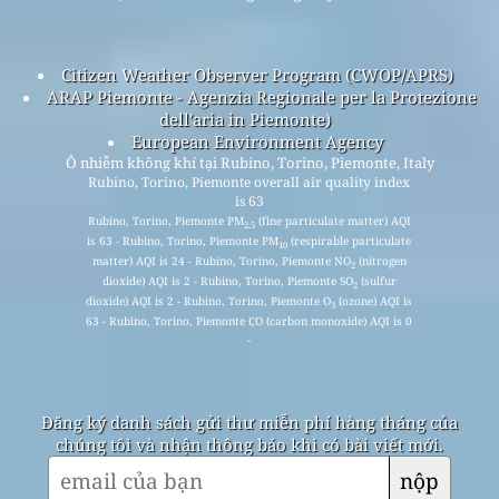
Citizen Weather Observer Program (CWOP/APRS)
ARAP Piemonte - Agenzia Regionale per la Protezione
dell'aria in Piemonte)
European Environment Agency
Ô nhiễm không khí tại Rubino, Torino, Piemonte, Italy
Rubino, Torino, Piemonte overall air quality index
is 63
Rubino, Torino, Piemonte PM
(fine particulate matter) AQI
2.5
is 63 - Rubino, Torino, Piemonte PM
(respirable particulate
10
matter) AQI is 24 - Rubino, Torino, Piemonte NO
(nitrogen
2
dioxide) AQI is 2 - Rubino, Torino, Piemonte SO
(sulfur
2
dioxide) AQI is 2 - Rubino, Torino, Piemonte O
(ozone) AQI is
3
63 - Rubino, Torino, Piemonte CO (carbon monoxide) AQI is 0
-
Đăng ký danh sách gửi thư miễn phí hàng tháng của
chúng tôi và nhận thông báo khi có bài viết mới.
nộp