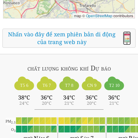
map ©
OpenStreetMap
contributors
Nhấn vào đây để xem phiên bản di động
của trang web này
chất lượng không khí
Dự báo
T5 6
T6 7
T7 8
CN 9
T2 10
38°C
36°C
34°C
36°C
36°C
24°C
20°C
21°C
20°C
21°C
PM
2.5
O
3
thứ Năm 6
thứ Sáu 7
thứ Bảy