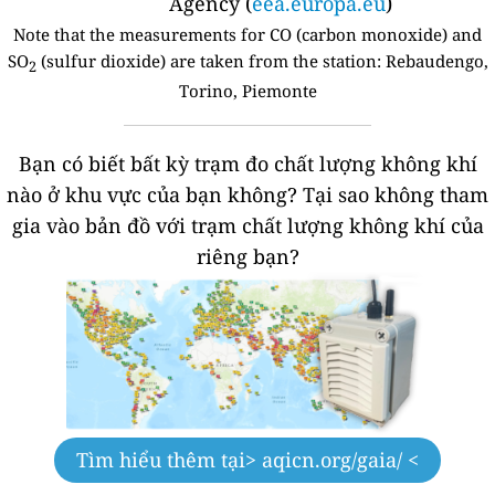
Agency (
eea.europa.eu
)
Note that the measurements for CO (carbon monoxide) and
SO
(sulfur dioxide) are taken from the station:
Rebaudengo,
2
Torino, Piemonte
Bạn có biết bất kỳ trạm đo chất lượng không khí
nào ở khu vực của bạn không?
Tại sao không tham
gia vào bản đồ với trạm chất lượng không khí của
riêng bạn?
Tìm hiểu thêm tại
> aqicn.org/gaia/ <