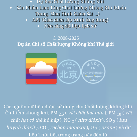
Dự Báo Chất Lượng Không Khí
Sản Phẩm Làm Tăng Chất Lượng Không Khí (khẩu
Trang, Màn Hình Giám Sát ...)
API (Giao diện lập trình ứng dụng)
Nền tảng dữ liệu lịch sử
© 2008-2025
Dự án Chỉ số Chất lượng Không khí Thế giới
Các nguồn dữ liệu được sử dụng cho Chất lượng không khí,
Ô nhiễm không khí, PM
(
vật chất hạt mịn
), PM
(
vật
2.5
10
chất hạt có thể hô hấp
), NO
(
nitơ điôxít
), SO
(
lưu
2
2
huỳnh đioxit
), CO (
cacbon monoxit
), O
(
ozone
) và dữ
3
liệu Thời tiết trong trang này đến từ: