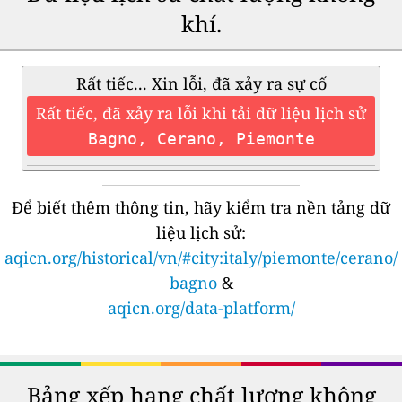
khí.
Rất tiếc... Xin lỗi, đã xảy ra sự cố
Rất tiếc, đã xảy ra lỗi khi tải dữ liệu lịch sử
Bagno, Cerano, Piemonte
Để biết thêm thông tin, hãy kiểm tra nền tảng dữ
liệu lịch sử:
aqicn.org/historical/vn/#city:italy/piemonte/cerano/
bagno
&
aqicn.org/data-platform/
Bảng xếp hạng chất lượng không