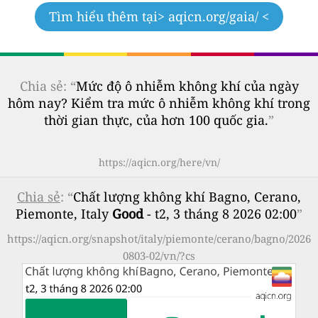
Tìm hiểu thêm tại
> aqicn.org/gaia/ <
Chia sẻ: “
Mức độ ô nhiễm không khí của ngày
hôm nay? Kiểm tra mức ô nhiễm không khí trong
thời gian thực, của hơn 100 quốc gia.
”
https://aqicn.org/here/vn/
Chia sẻ
: “
Chất lượng không khí Bagno, Cerano,
Piemonte, Italy
Good
- t2, 3 tháng 8 2026 02:00
”
https://aqicn.org/snapshot/italy/piemonte/cerano/bagno/2026
0803-02/vn/?cs