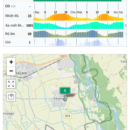
CO
-
0
AQI
Nhiệt độ.
25
22
Áp suất không khí
1001
997
Độ ẩm
69
38
Gió
1
0
+
−