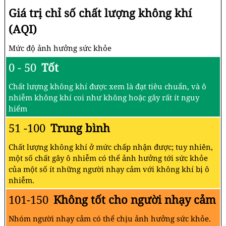
Giá trị chỉ số chất lượng không khí
(AQI)
Mức độ ảnh hưởng sức khỏe
0 - 50
Tốt
Chất lượng không khí được xem là đạt tiêu chuẩn, và ô
nhiễm không khí coi như không hoặc gây rất ít nguy
hiểm
51 -100
Trung bình
Chất lượng không khí ở mức chấp nhận được; tuy nhiên,
một số chất gây ô nhiễm có thể ảnh hưởng tới sức khỏe
của một số ít những người nhạy cảm với không khí bị ô
nhiễm.
101-150
Không tốt cho người nhạy cảm
Nhóm người nhạy cảm có thể chịu ảnh hưởng sức khỏe.