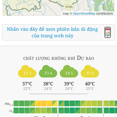
map ©
OpenStreetMap
contributors
Nhấn vào đây để xem phiên bản di động
của trang web này
chất lượng không khí
Dự báo
T2 3
T3 4
T4 5
T5 6
37°C
38°C
39°C
40°C
22°C
24°C
24°C
25°C
PM
2.5
O
3