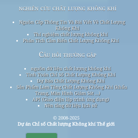
nghiên cứu chất lượng không khí
Nguồn Cấp Thông Tin Và Bài Viết Về Chất Lượng
Không Khí
Thí nghiệm chất lượng không khí
Phân Tích Cảm Biến Chất Lượng Không Khí
Câu hỏi thường gặp
nguồn dữ liệu chất lượng không khí
Tính Toán Chỉ Số Chất Lượng Không Khí
Dự Báo Chất Lượng Không Khí
Sản Phẩm Làm Tăng Chất Lượng Không Khí (khẩu
Trang, Màn Hình Giám Sát ...)
API (Giao diện lập trình ứng dụng)
Nền tảng dữ liệu lịch sử
© 2008-2025
Dự án Chỉ số Chất lượng Không khí Thế giới