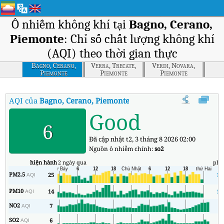
Ô nhiễm không khí tại
Bagno, Cerano,
Piemonte
: Chỉ số chất lượng không khí
(AQI) theo thời gian thực
Bagno, Cerano,
Verra, Trecate,
Verdi, Novara,
Piemonte
Piemonte
Piemonte
AQI của
Bagno, Cerano, Piemonte
:
Chỉ số chất lượng không khí (AQ
Good
6
Đã cập nhật t2, 3 tháng 8 2026 02:00
Nguồn ô nhiễm chính:
so2
hiện hành
2 ngày qua
phú
PM2.5
25
17
AQI
PM10
14
10
AQI
NO2
7
1
AQI
SO2
6
5
AQI