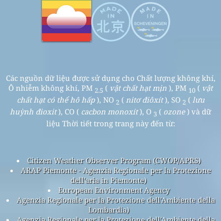
Các nguồn dữ liệu được sử dụng cho Chất lượng không khí,
Ô nhiễm không khí, PM
(
vật chất hạt mịn
), PM
(
vật
2.5
10
chất hạt có thể hô hấp
), NO
(
nitơ điôxít
), SO
(
lưu
2
2
huỳnh đioxit
), CO (
cacbon monoxit
), O
(
ozone
) và dữ
3
liệu Thời tiết trong trang này đến từ:
Citizen Weather Observer Program (CWOP/APRS)
ARAP Piemonte - Agenzia Regionale per la Protezione
dell'aria in Piemonte)
European Environment Agency
Agenzia Regionale per la Protezione dell'Ambiente della
Lombardia)
Agenzia Regionale per la Protezione dell'Ambiente della