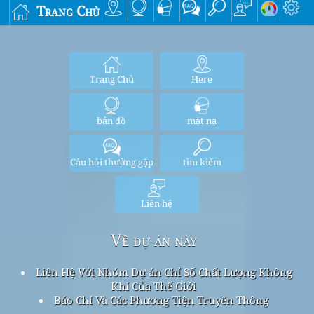
Trang Chủ
Trang Chủ
Here
bản đồ
mặt nạ
Câu hỏi thường gặp
tìm kiếm
Liên hệ
Về dự án này
Liên Hệ Với Nhóm Dự án Chỉ Số Chất Lượng Không
Khí Của Thế Giới
Báo Chí Và Các Phương Tiện Truyền Thông