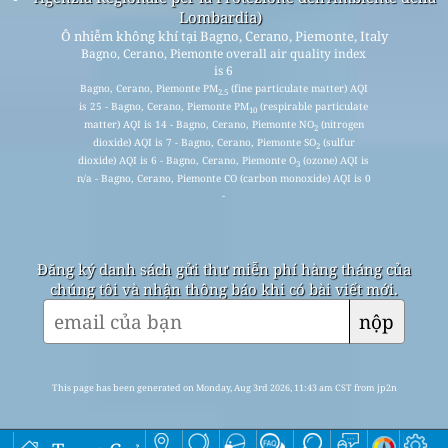
Lombardia)
Ô nhiễm không khí tại Bagno, Cerano, Piemonte, Italy
Bagno, Cerano, Piemonte overall air quality index
is 6
Bagno, Cerano, Piemonte PM
(fine particulate matter) AQI
2.5
is 25 - Bagno, Cerano, Piemonte PM
(respirable particulate
10
matter) AQI is 14 - Bagno, Cerano, Piemonte NO
(nitrogen
2
dioxide) AQI is 7 - Bagno, Cerano, Piemonte SO
(sulfur
2
dioxide) AQI is 6 - Bagno, Cerano, Piemonte O
(ozone) AQI is
3
n/a - Bagno, Cerano, Piemonte CO (carbon monoxide) AQI is 0
-
Đăng ký danh sách gửi thư miễn phí hàng tháng của
chúng tôi và nhận thông báo khi có bài viết mới.
nộp
This page has been generated on Monday, Aug 3rd 2026, 11:43 am CST from jp2n