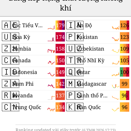
khí
🇦🇪
🇮🇳
179
126
Các Tiểu Vương quốc Ả Rập Thống nhất
Ấn Độ
🇺🇸
🇵🇰
174
123
Hoa Kỳ
Pakistan
🇿🇲
🇺🇿
158
109
Zambia
Uzbekistan
🇨🇦
🇹🇷
150
105
Canada
Thổ Nhĩ Kỳ
🇮🇩
🇶🇦
149
100
Indonesia
Qatar
🇿🇦
🇲🇬
142
99
Nam Phi
Madagascar
🇷🇼
🇵🇸
137
96
Rwanda
Lãnh thổ Palestine
🇨🇳
🇰🇷
134
96
Trung Quốc
Hàn Quốc
Ranking updated vài giây trước
(6 Th08 2026 17:23)